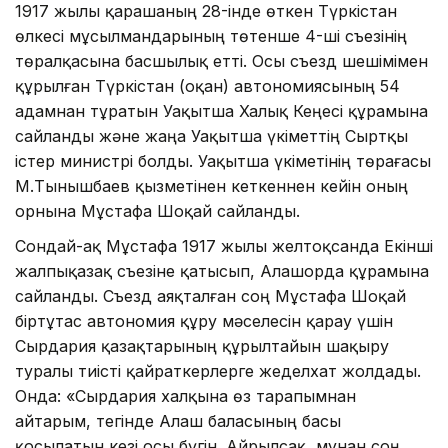
1917 жылы қарашаның 28-інде өткен Түркістан
өлкесі мұсылмандарының төтенше 4-ші съезінің
төралқасына басшылық етті. Осы съезд шешімімен
құрылған Түркістан (Қоқан) автономиясының 54
адамнан тұратын Уақытша Халық Кеңесі құрамына
сайланды және жаңа Уақытша үкіметтің Сыртқы
істер министрі болды. Уақытша үкіметінің төрағасы
М.Тынышбаев қызметінен кеткеннен кейін оның
орнына Мұстафа Шоқай сайланды.
Сондай-ақ Мұстафа 1917 жылы желтоқсанда Екінші
жалпықазақ съезіне қатысып, Алашорда құрамына
сайланды. Съезд аяқталған соң Мұстафа Шоқай
біртұтас автономия құру мәселесін қарау үшін
Сырдария қазақтарының құрылтайын шақыру
туралы тиісті қайраткерлерге жеделхат жолдады.
Онда: «Сырдария халқына өз тарапымнан
айтарым, тегінде Алаш баласының басы
қосылатын кезі осы бүгін. Айрылсақ, мұнан соң