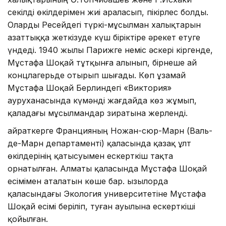
секілді өкілдерімен жиі араласып, пікірлес болды.
Оларды Ресейдегі түркі-мұсылман халықтарын
азаттыққа жеткізуде күш біріктіре әрекет етуге
үндеді. 1940 жылы Парижге неміс әскері кіргенде,
Мұстафа Шоқай тұтқынға алынып, бірнеше ай
концлагерьде отырып шығады. Көп ұзамай
Мұстафа Шоқай Берлиндегі «Виктория»
ауруханасында күмәнді жағдайда көз жұмып,
қаладағы мұсылмандар зиратына жерленді.
Қайраткерге Францияның Ножан-сюр-Марн (Валь-
де-Марн департаменті) қаласында қазақ ұлт
өкілдерінің қатысуымен ескерткіш тақта
орнатылған. Алматы қаласында Мұстафа Шоқай
есімімен аталатын көше бар. Қызылорда
қаласындағы Экология университетіне Мұстафа
Шоқай есімі беріліп, туған ауылына ескерткіші
қойылған.