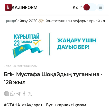
KAZINFORM
KZ
Сайлау-2026
Конституциялық реформа
Арнайы жо
Тренд:
06:55, 25 Желтоқсан 2017
Бүгін Мұстафа Шоқайдың туғанына -
128 жыл
АСТАНА. ҚазАқпарат - Бүгін көрнекті қоғам