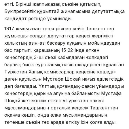
етті. Бірінші жалпықазақ съезіне қатысып,
Бүкілресейлік құрылтай жиналысына депутаттыққа
кандидат ретінде ұсынылды.
1917 жылы Қазан төңкерісінен кейін Ташкенттегі
жұмысшы-солдат депутаттар кеңесі жергілікті
халықтың өзін-өзі басқару құқығын мойындаудан
бас тартып, қарашаның 15-22-інде өткен
кеңестердің 3-ші съезі қабылдаған «өлкедегі
барлық билік еуропалық нәсіл өкілдерінен кұралған
Түркістан Халық комиссарлар кеңесіне көшеді»
деген қаулысын Мұстафа Шоқай нағыз әділетсіздік
деп бағалады. Ұлттық қоғамдық-саяси ұйымдарды
кеңестердің қырына алуына байланысты Мұстафа
Шоқай жетекшілік еткен «Түркістан өлкесі
мұсылмандарының орталық кеңесі» Ташкенттен
Қоқанға көшіп, онда өлке мұсылмандарының
төтенше съезін тез арада өткізу ісін қолға алды.