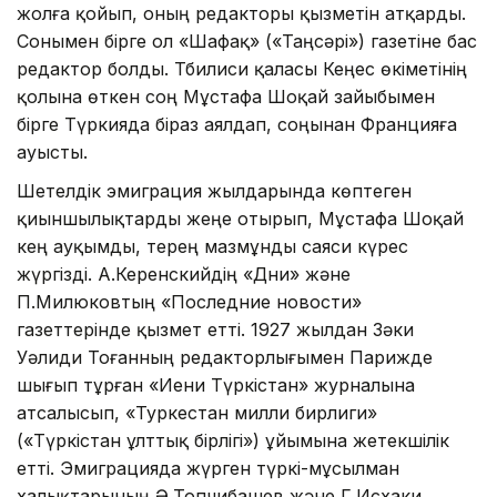
жолға қойып, оның редакторы қызметін атқарды.
Сонымен бірге ол «Шафақ» («Таңсәрі») газетіне бас
редактор болды. Тбилиси қаласы Кеңес өкіметінің
қолына өткен соң Мұстафа Шоқай зайыбымен
бірге Түркияда біраз аялдап, соңынан Францияға
ауысты.
Шетелдік эмиграция жылдарында көптеген
қиыншылықтарды жеңе отырып, Мұстафа Шоқай
кең ауқымды, терең мазмұнды саяси күрес
жүргізді. А.Керенскийдің «Дни» және
П.Милюковтың «Последние новости»
газеттерінде қызмет етті. 1927 жылдан Зәки
Уәлиди Тоғанның редакторлығымен Парижде
шығып тұрған «Иени Түркістан» журналына
атсалысып, «Туркестан милли бирлиги»
(«Түркістан ұлттық бірлігі») ұйымына жетекшілік
етті. Эмиграцияда жүрген түркі-мұсылман
халықтарының Ә.Топчибашев және Г.Исхаки