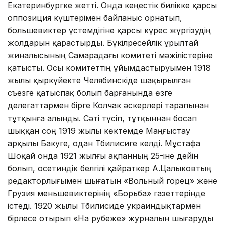
Екатеринбургке жетті. Онда кеңестік билікке қарсы
оппозиция күштерімен байланыс орнатып,
большевиктер үстемдігіне қарсы күрес жүргізудің
жолдарын қарастырды. Бүкілресейлік Құрылтай
жиналысының Самарадағы комитеті мәжілістеріне
қатысты. Осы комитеттің ұйымдастыруымен 1918
жылы қыркүйекте Челябинскіде шақырылған
съезге қатыспақ болып барғанында өзге
делегаттармен бірге Колчак әскерлері тарапынан
тұтқынға алынды. Сәті түсіп, тұтқыннан босап
шыққан соң 1919 жылы көктемде Маңғыстау
арқылы Бакуге, одан Тбилисиге келді. Мұстафа
Шоқай онда 1921 жылғы ақпанның 25-іне дейін
болып, осетиндік белгілі қайраткер А.Цалыковтың
редакторлығымен шығатын «Вольный горец» және
Грузия меньшевиктерінің «Борьба» газеттерінде
істеді. 1920 жылы Тбилисиде украиндықтармен
бірлесе отырып «На рубеже» журналын шығаруды