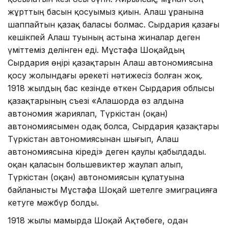
жұрттың басын қосуымыз қиын. Алаш ұранына
шаппайтын қазақ баласы болмас. Сырдария қазағы
кешікпей Алаш туының астына жиналар деген
үміттеміз делінген еді. Мұстафа Шоқайдың
Сырдария өңірі қазақтарын Алаш автономиясына
қосу жолындағы әрекеті нәтижесіз болған жоқ.
1918 жылдың бас кезінде өткен Сырдария облысы
қазақтарының съезі «Алашорда өз алдына
автономия жариялап, Түркістан (Қоқан)
автономиясымен одақ болса, Сырдария қазақтары
Түркістан автономиясынан шығып, Алаш
автономиясына кіреді» деген қаулы қабылдады.
Қоқан қаласын большевиктер жаулап алып,
Түркістан (Қоқан) автономиясын құлатуына
байланысты Мұстафа Шоқай шетелге эмиграцияға
кетуге мәжбүр болды.
1918 жылы мамырда Шоқай Ақтөбеге, одан