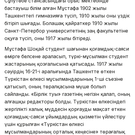
Сұлутөбе стансасындағы орыс мектебінде
бастауыш білім алған Мұстафа 1902 жылы
Ташкенттегі гимназияға түсіп, 1910 жылы оны үздік
бітіріп шығады. Болашақ қайраткер 1910 жылы
Санкт-Петербор университетінің заң факультетіне
оқуға түсіп, оны 1917 жылы бітіреді.
Мұстафа Шоқай студент шағынан қоғамдық-саяси
өмірге белсене араласып, түркі-мұсылман студент
жастарының қозғалысына қатысады. 1917 жылы
сәуірдің 16-21-і аралығында Ташкентте өткен
Түркістан өлкесі мұсылмандарының 1-ші съезіне
қатысып, оның төралқасына мүше болып
сайланды. «Бірлік туы» газетінің негізін қалап, оның
алғашқы редакторы болды. Түркістан өлкесіндегі
жергілікті халық мүддесін қорғауды мақсат еткен
қоғамдық-саяси ұйымдардың қызметін үйлестіру
үшін құрылған «Түркістан өлкесі
мұсылмандарының орталық кеңесіне» төрағалық