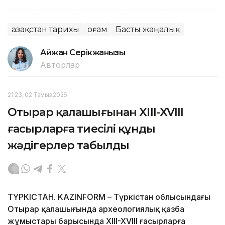
Қазақстан тарихы
Қоғам
Басты жаңалық
Айжан Серікжанқызы
Авторлар
21:23, 02 Тамыз 2026
Отырар қалашығынан XIII-XVIII
ғасырларға тиесілі құнды
жәдігерлер табылды
ТҮРКІСТАН. KAZINFORM – Түркістан облысындағы
Отырар қалашығында археологиялық қазба
жұмыстары барысында XIII-XVIII ғасырларға