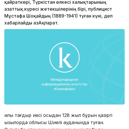
қайраткері, Түркістан өлкесі халықтарының
азаттық күресі жетекшілерінің бірі, публицист
Мұстафа Шоқайдың (1889-1941) туған күні, деп
хабарлайды ҚазАқпарат.
Қилы тағдыр иесі осыдан 128 жыл бұрын қазіргі
Қызылорда облысы Шиелі ауданында туған.