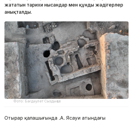
жататын тарихи нысандар мен құнды жәдігерлер
анықталды.
Фото: Бағдәулет Сыздықов
Отырар қалашығында Қ.А. Ясауи атындағы
халықаралық қазақ-түрік университеті Археология
институтының бас ғылыми қызметкері, тарих