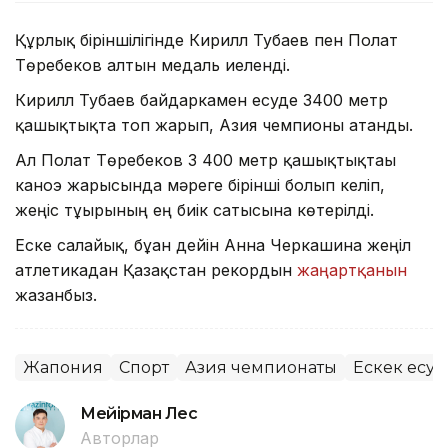
Құрлық біріншілігінде Кирилл Тубаев пен Полат
Төребеков алтын медаль иеленді.
Кирилл Тубаев байдаркамен есуде 3400 метр
қашықтықта топ жарып, Азия чемпионы атанды.
Ал Полат Төребеков 3 400 метр қашықтықтағы
каноэ жарысында мәреге бірінші болып келіп,
жеңіс тұғырының ең биік сатысына көтерілді.
Еске салайық, бұған дейін Анна Черкашина жеңіл
атлетикадан Қазақстан рекордын
жаңартқанын
жазғанбыз.
Жапония
Спорт
Азия чемпионаты
Ескек есу
Мейірман Лес
Авторлар