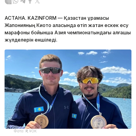
АСТАНА. KAZINFORM — Қазақстан құрамасы
Жапонияның Киото қаласында өтіп жатқан ескек есу
марафоны бойынша Азия чемпионатындағы алғашқы
жүлделерін еншіледі.
Фото: ҚР ҰОК