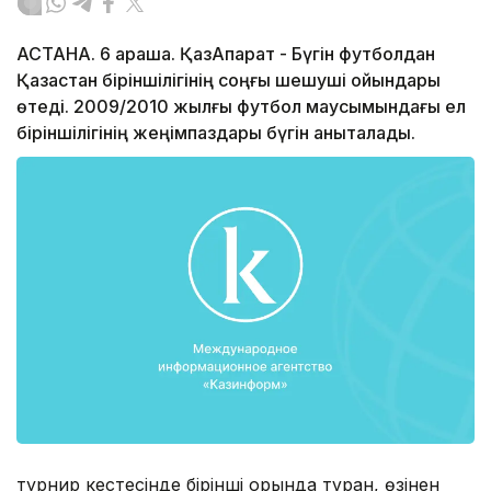
АСТАНА. 6 қараша. ҚазАқпарат - Бүгін футболдан
Қазақстан біріншілігінің соңғы шешуші ойындары
өтеді. 2009/2010 жылғы футбол маусымындағы ел
біріншілігінің жеңімпаздары бүгін анықталады.
турнир кестесінде бірінші орында тұрған, өзінен