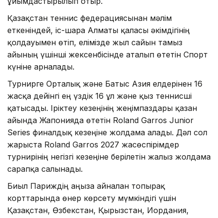
ұйымдастырылып отыр.
Қазақстан теннис федерациясынан мәлім
еткеніндей, іс-шара Алматы қаласы әкімдігінің
қолдауымен өтіп, елімізде жыл сайын тамыз
айының үшінші жексенбісінде аталып өтетін Спорт
күніне арналады.
Турнирге Орталық және Батыс Азия елдерінен 16
жасқа дейінгі ең үздік 16 ұл және қыз теннисші
қатысады. Іріктеу кезеңінің жеңімпаздары қазан
айында Жапонияда өтетін Roland Garros Junior
Series финалдық кезеңіне жолдама алады. Дәл сол
жарыста Roland Garros 2027 жасөспірімдер
турнирінің негізгі кезеңіне берілетін жалғыз жолдама
сарапқа салынады.
Биыл Париждің аңызға айналған топырақ
корттарында өнер көрсету мүмкіндігі үшін
Қазақстан, Өзбекстан, Қырғызстан, Иордания,