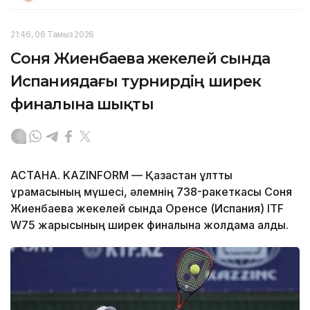
21:46, 06 Тамыз 2026
Соня Жиенбаева жекелей сында
Испаниядағы турнирдің ширек
финалына шықты
АСТАНА. KAZINFORM — Қазақстан ұлттық
құрамасының мүшесі, әлемнің 738-ракеткасы Соня
Жиенбаева жекелей сында Оренсе (Испания) ITF
W75 жарысының ширек финалына жолдама алды.