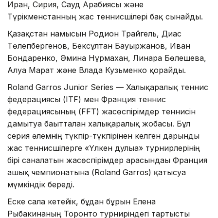
Иран, Сирия, Сауд Арабиясы және
Түрікменстанның жас теннисшілері бақ сынайды.
Қазақстан намысын Родион Трайгель, Диас
Төлепбергенов, Бексұлтан Бауыржанов, Иван
Бондаренко, Әмина Нұрмахан, Линара Бөлешева,
Алуа Марат және Влада Кузьменко қорғайды.
Roland Garros Junior Series — Халықаралық теннис
федерациясы (ITF) мен Франция теннис
федерациясының (FFT) жасөспірімдер теннисін
дамытуға бағытталған халықаралық жобасы. Бұл
серия әлемнің түкпір-түкпірінен келген дарынды
жас теннисшілерге «Үлкен дулыға» турнирлерінің
бірі саналатын жасөспірімдер арасындағы Франция
ашық чемпионатына (Roland Garros) қатысуға
мүмкіндік береді.
Еске сала кетейік, бұдан бұрын Елена
Рыбакинаның Торонто турниріндегі тартысты