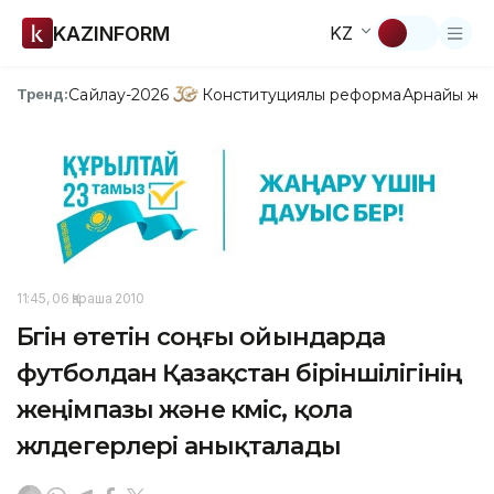
KAZINFORM
KZ
Сайлау-2026
Конституциялық реформа
Арнайы жо
Тренд:
11:45, 06 Қараша 2010
Бүгін өтетін соңғы ойындарда
футболдан Қазақстан біріншілігінің
жеңімпазы және күміс, қола
жүлдегерлері анықталады