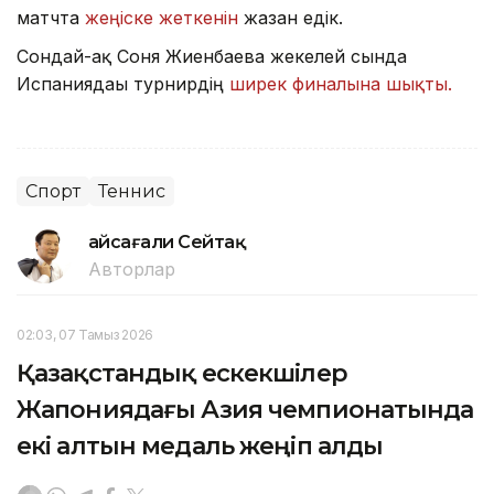
матчта
жеңіске жеткенін
жазған едік.
Сондай-ақ Соня Жиенбаева жекелей сында
Испаниядағы турнирдің
ширек финалына шықты.
Спорт
Теннис
Ғайсағали Сейтақ
Авторлар
02:03, 07 Тамыз 2026
Қазақстандық ескекшілер
Жапониядағы Азия чемпионатында
екі алтын медаль жеңіп алды