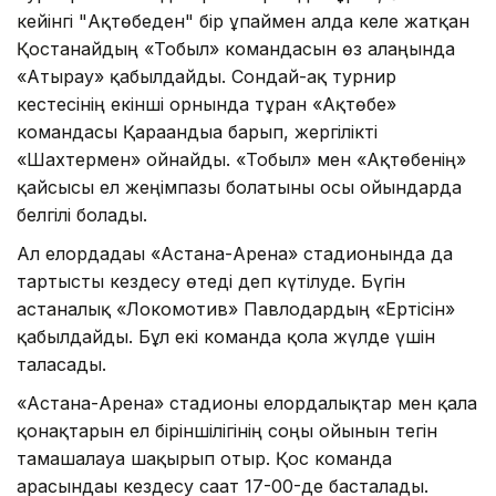
кейінгі "Ақтөбеден" бір ұпаймен алда келе жатқан
Қостанайдың «Тобыл» командасын өз алаңында
«Атырау» қабылдайды. Сондай-ақ турнир
кестесінің екінші орнында тұрған «Ақтөбе»
командасы Қарағандыға барып, жергілікті
«Шахтермен» ойнайды. «Тобыл» мен «Ақтөбенің»
қайсысы ел жеңімпазы болатыны осы ойындарда
белгілі болады.
Ал елордадағы «Астана-Арена» стадионында да
тартысты кездесу өтеді деп күтілуде. Бүгін
астаналық «Локомотив» Павлодардың «Ертісін»
қабылдайды. Бұл екі команда қола жүлде үшін
таласады.
«Астана-Арена» стадионы елордалықтар мен қала
қонақтарын ел біріншілігінің соңғы ойынын тегін
тамашалауға шақырып отыр. Қос команда
арасындағы кездесу сағат 17-00-де басталады.