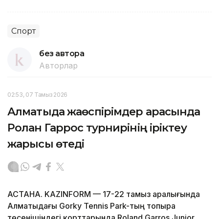
Спорт
без автора
Авторлар
02:53, 07 Тамыз 2026
Алматыда жаөспірімдер арасында
Ролан Гаррос турнирінің іріктеу
жарысы өтеді
АСТАНА. KAZINFORM — 17-22 тамыз аралығында
Алматыдағы Gorky Tennis Park-тың топырақ
төсенішіндегі корттарында Roland Garros Junior