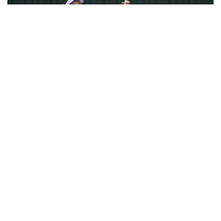
Фото: olympic.kz
Қазақстандық теннисші екінші айналымда әлемнің
272-інші, осы турнирдің 6-ракеткасы, марокколық
Ясмин Каббаджға қарсы келді.
Бірінші партияда С. Жиенбаева 6:3 есебімен басым
түсті.
Екіншісінде марокколық спортшы қарымта
қайырды — 6:4.
Үшінші, шешуші сетте Соня жеңісті жұлып алды —