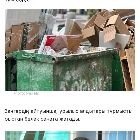
Фото: Pexels
Заңгердің айтуынша, құрылыс қалдықтары тұрмыстық
қоқыстан бөлек санатқа жатады.