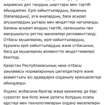
жарамсыз деп танудың шарттары мен тәртібі
айқындалған. Ерлі-зайыптылардың, баланың
(балалардың), ата-аналардың, бала асырап
алушылардың құқықтары мен міндеттері нақтыланды.
Баланы асырап алудың тәртібі, қорғаншылық пен
қамқоршылықты реттеу мәселелері регламенттелді.
Отбасы мүшелерінің, ерлі-зайыптылардың,
бұрынғы ерлі-зайыптылардың және отбасының
басқа да мүшелерінің алименттік міндеттемелері
бекітілді.
Қазақстан Республикасының неке-отбасы
заңнамасы нормаларының шетелдіктерге және
азаматтығы жоқ адамдарға қолданылу ерекшеліктері
айқындалды.
Кодекс жобасына бірқатар жаңа ережелер де бар:
суррогат ана болу және ұрпақты болудың қосалқы
әдістері мен технологияларын қолдану мәселелерін