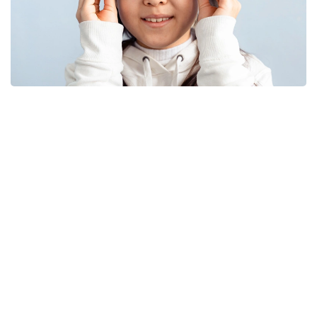
Фото: Pexels
Дәрігердің сөзінше, соңғы жылдары балалардың
көзіне түсетін салмақ айтарлықтай артқан.