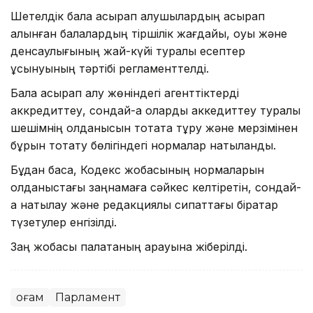
Шетелдік бала асырап алушылардың асырап
алынған балалардың тіршілік жағдайы, оқуы және
денсаулығының жай-күйі туралы есептер
ұсынуының тәртібі регламенттелді.
Бала асырап алу жөніндегі агенттіктерді
аккредиттеу, сондай-ақ оларды аккедиттеу туралы
шешімнің қолданысын тоқтата тұру және мерзімінен
бұрын тоқтату бөлігіндегі нормалар нақтыланды.
Бұдан басқа, Кодекс жобасының нормаларын
қолданыстағы заңнамаға сәйкес келтіретін, сондай-
ақ нақтылау және редакциялық сипаттағы бірқатар
түзетулер енгізілді.
Заң жобасы палатаның қарауына жіберілді.
Қоғам
Парламент