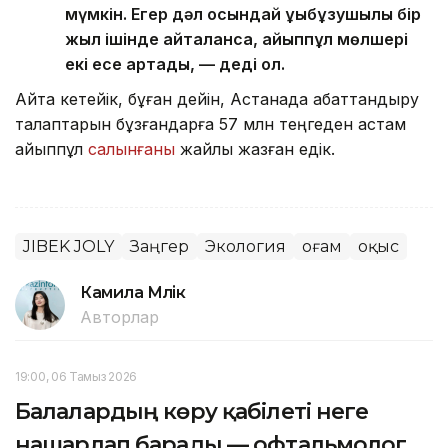
мүмкін. Егер дәл осындай құқықбұзушылық бір
жыл ішінде қайталанса, айыппұл мөлшері
екі есе артады, — деді ол.
Айта кетейік, бұған дейін, Астанада абаттандыру
талаптарын бұзғандарға 57 млн теңгеден астам
айыппұл
салынғаны
жайлы жазған едік.
JIBEK JOLY
Заңгер
Экология
Қоғам
Қоқыс
Камила Мүлік
Авторлар
19:00, 06 Тамыз 2026
Балалардың көру қабілеті неге
нашарлап барады — офтальмолог