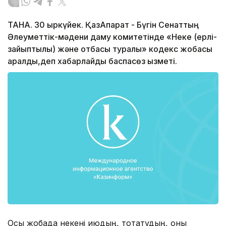
ТАНА. 30 қыркүйек. ҚазАқпарат - Бүгін Сенаттың
Әлеуметтік-мәдени даму комитетінде «Неке (ерлі-
зайыптылық) және отбасы туралы» кодекс жобасы
қаралды,деп хабарлайды баспасөз қызметі.
Осы жобада некені қиюдың, тоқтатудың, оны