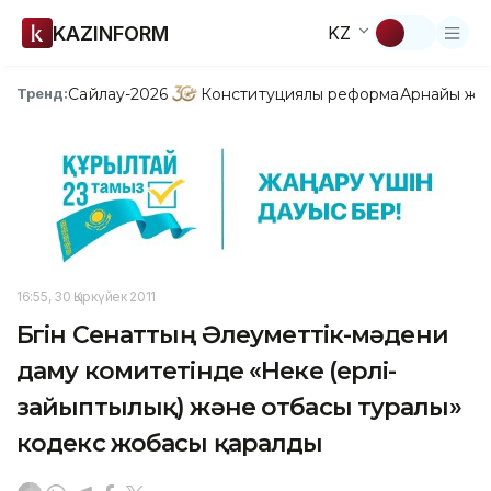
KAZINFORM
KZ
Сайлау-2026
Конституциялық реформа
Арнайы жо
Тренд:
16:55, 30 Қыркүйек 2011
Бүгін Сенаттың Әлеуметтік-мәдени
даму комитетінде «Неке (ерлі-
зайыптылық) және отбасы туралы»
кодекс жобасы қаралды