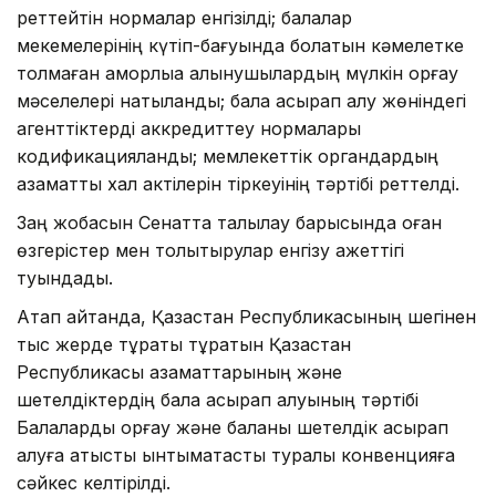
реттейтін нормалар енгізілді; балалар
мекемелерінің күтіп-бағуында болатын кәмелетке
толмаған қамқорлыққа алынушылардың мүлкін қорғау
мәселелері нақтыланды; бала асырап алу жөніндегі
агенттіктерді аккредиттеу нормалары
кодификацияланды; мемлекеттік органдардың
азаматтық хал актілерін тіркеуінің тәртібі реттелді.
Заң жобасын Сенатта талқылау барысында оған
өзгерістер мен толықтырулар енгізу қажеттігі
туындады.
Атап айтқанда, Қазақстан Республикасының шегінен
тыс жерде тұрақты тұратын Қазақстан
Республикасы азаматтарының және
шетелдіктердің бала асырап алуының тәртібі
Балаларды қорғау және баланы шетелдік асырап
алуға қатысты ынтымақтастық туралы конвенцияға
сәйкес келтірілді.