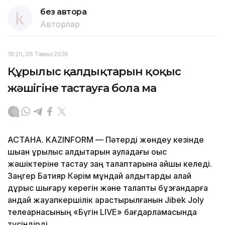
без автора
Авторлар
19:20, 06 Тамыз 2026
Құрылыс қалдықтарын қоқыс
жәшігіне тастауға бола ма
АСТАНА. KAZINFORM — Пәтерді жөндеу кезінде
шыққан құрылыс қалдықтарын ауладағы қоқыс
жәшіктеріне тастау заң талаптарына қайшы келеді.
Заңгер Бақтияр Кәрім мұндай қалдықтарды қалай
дұрыс шығару керегін және талапты бұзғандарға
қандай жауапкершілік қарастырылғанын Jibek Joly
телеарнасының «Бүгін LIVE» бағдарламасында
түсіндірді.