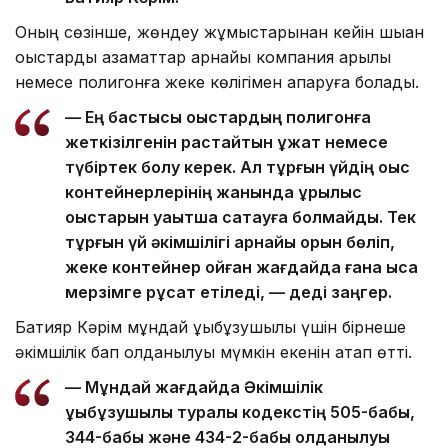
Оның сөзінше, жөндеу жұмыстарынан кейін шыққан
қоқыстарды азаматтар арнайы компания арқылы
немесе полигонға жеке көлігімен апаруға болады.
— Ең бастысы қоқыстардың полигонға
жеткізілгенін растайтын құжат немесе
түбіртек болу керек. Ал тұрғын үйдің қоқыс
контейнерлерінің жанында құрылыс
қоқыстарын уақытша сақтауға болмайды. Тек
тұрғын үй әкімшілігі арнайы орын бөліп,
жеке контейнер қойған жағдайда ғана қысқа
мерзімге рұқсат етіледі, — деді заңгер.
Бақтияр Кәрім мұндай құқықбұзушылық үшін бірнеше
әкімшілік бап қолданылуы мүмкін екенін атап өтті.
— Мұндай жағдайда Әкімшілік
құқықбұзушылық туралы кодекстің 505-бабы,
344-бабы және 434-2-бабы қолданылуы