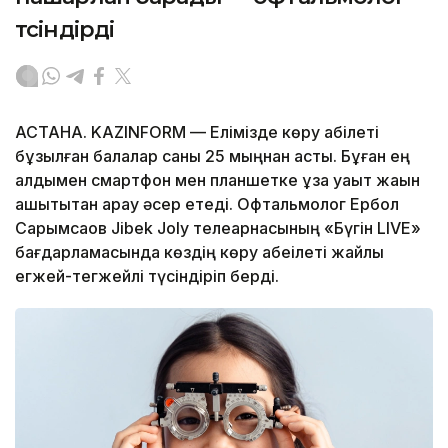
түсіндірді
АСТАНА. KAZINFORM — Елімізде көру қабілеті
бұзылған балалар саны 25 мыңнан асты. Бұған ең
алдымен смартфон мен планшетке ұзақ уақыт жақын
қашықтықтан қарау әсер етеді. Офтальмолог Ербол
Сарымсақов Jibek Joly телеарнасының «Бүгін LIVE»
бағдарламасында көздің көру қабеілеті жайлы
егжей-тегжейлі түсіндіріп берді.