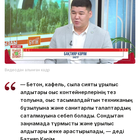
Видеодан алынған кадр
— Бетон, кафель, сылақ сияқты құрылыс
қалдықтары қоқыс контейнерлерінің тез
толуына, қоқыс тасымалдайтын техниканың
бұзылуына және санитарлық талаптардың
сақталмауына себеп болады. Сондықтан
заңнамада тұрмыстық және құрылыс
қалдықтары жеке қарастырылады, — деді
Бақтияр Кәрім.