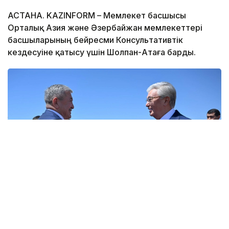
АСТАНА. KAZINFORM – Мемлекет басшысы
Орталық Азия және Әзербайжан мемлекеттері
басшыларының бейресми Консультативтік
кездесуіне қатысу үшін Шолпан-Атаға барды.
Фото: Ақорда