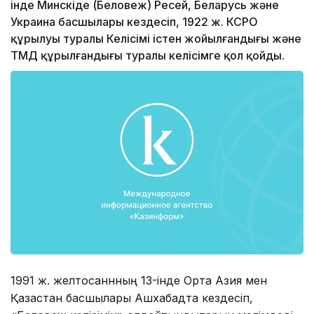
інде Минскіде (Беловеж) Ресей, Беларусь және
Украина басшылары кездесіп, 1922 ж. КСРО
құрылуы туралы Келісімі істен жойылғандығы және
ТМД құрылғандығы туралы келісімге қол қойды.
1991 ж. желтоқсаннның 13-інде Орта Азия мен
Қазақстан басшылары Ашхабадта кездесіп,