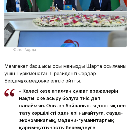
Фото: Ақорда
Мемлекет басшысы осы маңызды Шартқа қосылғаны
үшін Түрікменстан Президенті Сердар
Бердімұхамедовке алғыс айтты.
– Келесі кезең аталған құжат ережелерін
нақты іске асыру болуға тиіс деп
санаймын. Осыған байланысты достық пен
тату көршілікті одан әрі нығайтуға, сауда-
экономикалық, мәдени-гуманитарлық
қарым-қатынасты бекемдеуге