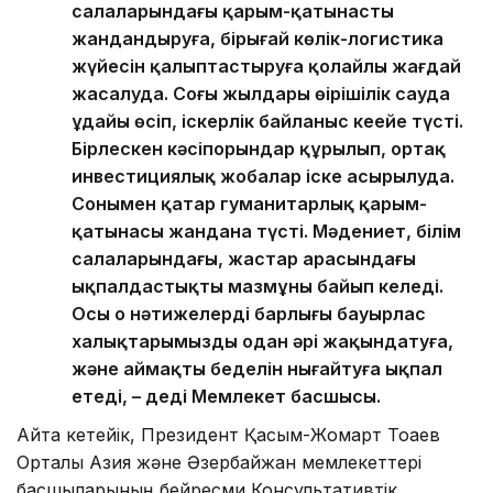
салаларындағы қарым-қатынасты
жандандыруға, бірыңғай көлік-логистика
жүйесін қалыптастыруға қолайлы жағдай
жасалуда. Соңғы жылдары өңірішілік сауда
ұдайы өсіп, іскерлік байланыс кеңейе түсті.
Бірлескен кәсіпорындар құрылып, ортақ
инвестициялық жобалар іске асырылуда.
Сонымен қатар гуманитарлық қарым-
қатынасы жандана түсті. Мәдениет, білім
салаларындағы, жастар арасындағы
ықпалдастықтың мазмұны байып келеді.
Осы оң нәтижелердің барлығы бауырлас
халықтарымызды одан әрі жақындатуға,
және аймақтың беделін нығайтуға ықпал
етеді, – деді Мемлекет басшысы.
Айта кетейік, Президент Қасым-Жомарт Тоқаев
Орталық Азия және Әзербайжан мемлекеттері
басшыларының бейресми Консультативтік