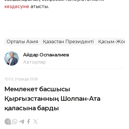
кездесуіне
қатысты.
Орталық Азия
Қазақстан Президенті
Қасым-Жомар
Айдар Оспаналиев
Авторлар
12:03, 31 Шілде 2026
Мемлекет басшысы
Қырғызстанның Шолпан-Ата
қаласына барды