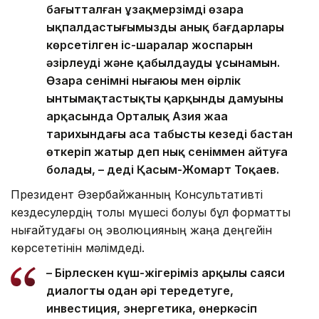
бағытталған ұзақмерзімді өзара
ықпалдастығымыздың анық бағдарлары
көрсетілген іс-шаралар жоспарын
әзірлеуді және қабылдауды ұсынамын.
Өзара сенімнің нығаюы мен өңірлік
ынтымақтастықтың қарқынды дамуының
арқасында Орталық Азия жаңа
тарихындағы аса табысты кезеңді бастан
өткеріп жатыр деп нық сеніммен айтуға
болады, – деді Қасым-Жомарт Тоқаев.
Президент Әзербайжанның Консультативті
кездесулердің толық мүшесі болуы бұл форматты
нығайтудағы оң эволюцияның жаңа деңгейін
көрсететінін мәлімдеді.
– Бірлескен күш-жігеріміз арқылы саяси
диалогты одан әрі тереңдетуге,
инвестиция, энергетика, өнеркәсіп