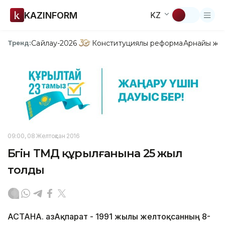
KAZINFORM
KZ
Сайлау-2026
Конституциялық реформа
Арнайы жо
Тренд:
09:00, 08 Желтоқсан 2016
Бүгін ТМД құрылғанына 25 жыл
толды
АСТАНА. ҚазАқпарат - 1991 жылы желтоқсанның 8-