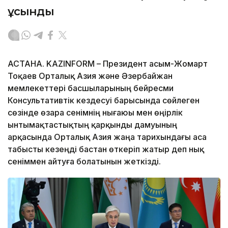
ұсынды
АСТАНА. KAZINFORM – Президент Қасым-Жомарт
Тоқаев Орталық Азия және Әзербайжан
мемлекеттері басшыларының бейресми
Консультативтік кездесуі барысында сөйлеген
сөзінде өзара сенімнің нығаюы мен өңірлік
ынтымақтастықтың қарқынды дамуының
арқасында Орталық Азия жаңа тарихындағы аса
табысты кезеңді бастан өткеріп жатыр деп нық
сеніммен айтуға болатынын жеткізді.