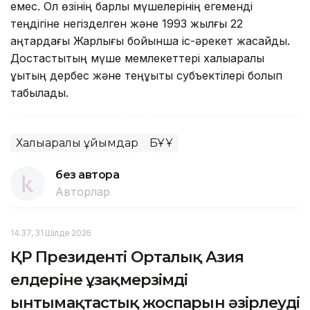
емес. Ол өзінің барлық мүшелерінің егеменді
теңдігіне негізделген және 1993 жылғы 22
қаңтардағы Жарлығы бойынша іс-әрекет жасайды.
Достастықтың мүше мемлекеттері халықаралық
құқықтың дербес және теңқұқықты субъектілері болып
табылады.
Халықаралық ұйымдар
БҰҰ
без автора
Авторлар
14:37, 31 Шілде 2026
ҚР Президенті Орталық Азия
елдеріне ұзақмерзімді
ынтымақтастық жоспарын әзірлеуді