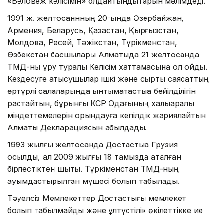
«Беловеж келісімін» қолдайтындықтарын мәлімдеді.
1991 ж. желтоқсаннның 20-ында Әзербайжан,
Армения, Беларусь, Қазақстан, Қырғызстан,
Молдова, Ресей, Тәжікстан, Түрікменстан,
Өзбекстан басшылары Алматыда 21 желтоқсанда
ТМД-ны құру туралы Келісім хаттамасына қол қойды.
Кездесуге қатысушылар ішкі және сыртқы саясаттың
әртүрлі салаларында ынтымақтастыққа бейілділігін
растайтын, бұрынғы КСР Одағының халықаралық
міндеттемелерін орындауға кепілдік жариялайтын
Алматы Декларациясын қабылдады.
1993 жылғы желтоқсанда Достастыққа Грузия
қосылды, ал 2009 жылғы 18 тамызда аталған
бірлестіктен шықты. Түркіменстан ТМД-ның
қауымдастырылған мүшесі болып табылады.
Тәуелсіз Мемлекеттер Достастығы мемлекет
болып табылмайды және ұлтүстілік өкілеттікке ие