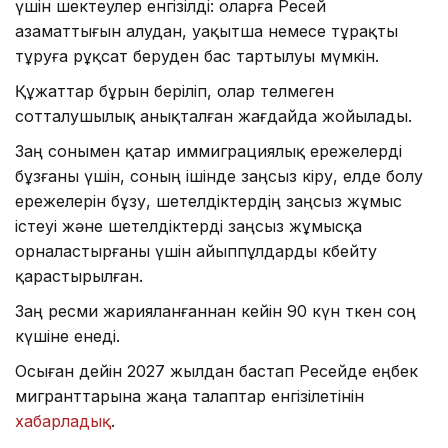
үшін шектеулер енгізілді: оларға Ресей
азаматтығын алудан, уақытша немесе тұрақты
тұруға рұқсат беруден бас тартылуы мүмкін.
Құжаттар бұрын беріліп, олар өтелмеген
сотталушылық анықталған жағдайда жойылады.
Заң сонымен қатар иммиграциялық ережелерді
бұзғаны үшін, соның ішінде заңсыз кіру, елде болу
ережелерін бұзу, шетелдіктердің заңсыз жұмыс
істеуі және шетелдіктерді заңсыз жұмысқа
орналастырғаны үшін айыппұлдарды көбейту
қарастырылған.
Заң ресми жарияланғаннан кейін 90 күн өткен соң
күшіне енеді.
Осыған дейін 2027 жылдан бастап Ресейде еңбек
мигранттарына жаңа талаптар енгізілетінін
хабарладық
.