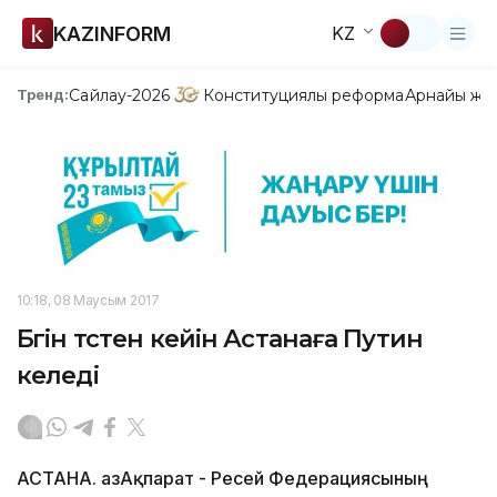
KAZINFORM
KZ
Сайлау-2026
Конституциялық реформа
Арнайы жо
Тренд:
10:18, 08 Маусым 2017
Бүгін түстен кейін Астанаға Путин
келеді
АСТАНА. ҚазАқпарат - Ресей Федерациясының