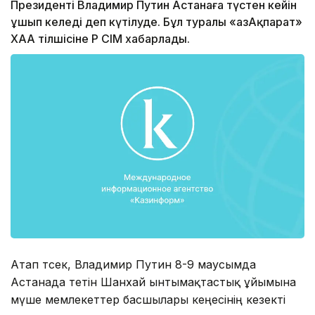
Президенті Владимир Путин Астанаға түстен кейін
ұшып келеді деп күтілуде. Бұл туралы «ҚазАқпарат»
ХАА тілшісіне ҚР СІМ хабарлады.
Атап өтсек, Владимир Путин 8-9 маусымда
Астанада өтетін Шанхай ынтымақтастық ұйымына
мүше мемлекеттер басшылары кеңесінің кезекті