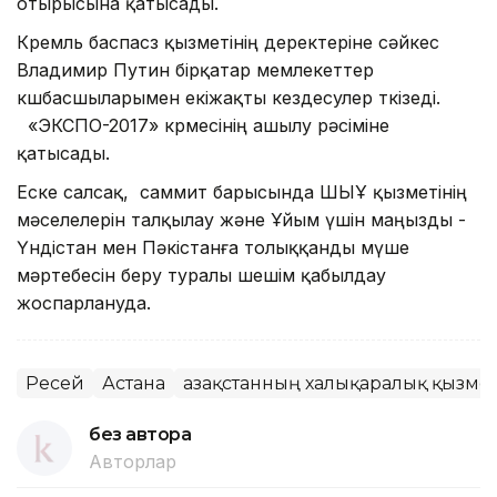
отырысына қатысады.
Кремль баспасөз қызметінің деректеріне сәйкес
Владимир Путин бірқатар мемлекеттер
көшбасшыларымен екіжақты кездесулер өткізеді.
«ЭКСПО-2017» көрмесінің ашылу рәсіміне
қатысады.
Еске салсақ, саммит барысында ШЫҰ қызметінің
мәселелерін талқылау және Ұйым үшін маңызды -
Үндістан мен Пәкістанға толыққанды мүше
мәртебесін беру туралы шешім қабылдау
жоспарлануда.
Ресей
Астана
Қазақстанның халықаралық қызмет
без автора
Авторлар