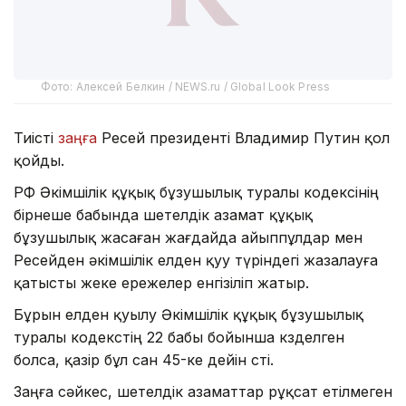
Фото: Алексей Белкин / NEWS.ru / Global Look Press
Тиісті
заңға
Ресей президенті Владимир Путин қол
қойды.
РФ Әкімшілік құқық бұзушылық туралы кодексінің
бірнеше бабында шетелдік азамат құқық
бұзушылық жасаған жағдайда айыппұлдар мен
Ресейден әкімшілік елден қуу түріндегі жазалауға
қатысты жеке ережелер енгізіліп жатыр.
Бұрын елден қуылу Әкімшілік құқық бұзушылық
туралы кодекстің 22 бабы бойынша көзделген
болса, қазір бұл сан 45-ке дейін өсті.
Заңға сәйкес, шетелдік азаматтар рұқсат етілмеген