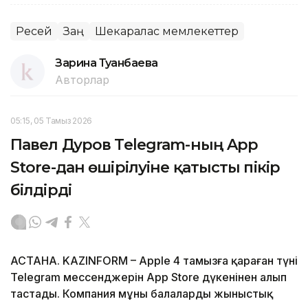
Ресей
Заң
Шекаралас мемлекеттер
Зарина Туғанбаева
Авторлар
05:15, 05 Тамыз 2026
Павел Дуров Telegram-ның App
Store-дан өшірілуіне қатысты пікір
білдірді
АСТАНА. KAZINFORM – Apple 4 тамызға қараған түні
Telegram мессенджерін App Store дүкенінен алып
тастады. Компания мұны балаларды жыныстық