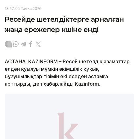
13:27, 05 Тамыз 2026
Ресейде шетелдіктерге арналған
жаңа ережелер күшіне енді
АСТАНА. KAZINFORM – Ресей шетелдік азаматтар
елден қуылуы мүмкін әкімшілік құқық
бұзушылықтар тізімін екі еседен астамға
арттырды, деп хабарлайды Kazinform.