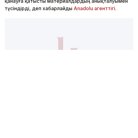
қанауға қатысты материалдардың анықталуымен
түсіндірді, деп хабарлайды
Anadolu агенттігі
.
Фото: Canva / Kazinform
Telegram-ның негізін қалаушылардың бірі Павел
Дуров мессенджердің өшірілуіне
«бопсалаушылардың» әрекеті себеп болғанын
мәлімдеді.