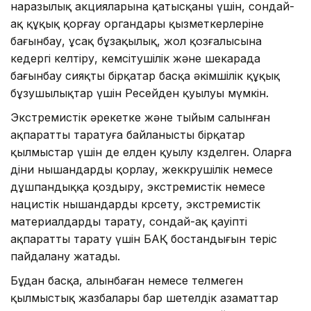
наразылық акцияларына қатысқаны үшін, сондай-
ақ құқық қорғау органдары қызметкерлеріне
бағынбау, ұсақ бұзақылық, жол қозғалысына
кедергі келтіру, кемсітушілік және шекарада
бағынбау сияқты бірқатар басқа әкімшілік құқық
бұзушылықтар үшін Ресейден қуылуы мүмкін.
Экстремистік әрекетке және тыйым салынған
ақпаратты таратуға байланысты бірқатар
қылмыстар үшін де елден қуылу көзделген. Оларға
діни нышандарды қорлау, жеккөрушілік немесе
дұшпандыққа қоздыру, экстремистік немесе
нацистік нышандарды көрсету, экстремистік
материалдарды тарату, сондай-ақ қауіпті
ақпаратты тарату үшін БАҚ бостандығын теріс
пайдалану жатады.
Бұдан басқа, алынбаған немесе өтелмеген
қылмыстық жазбалары бар шетелдік азаматтар