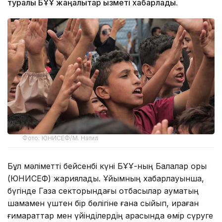
туралы БҰҰ жаңалықтар қызметі хабарлады.
Фото: ЮНИСЕФ/М. Натил
Бұл мәліметті бейсенбі күні БҰҰ-ның Балалар қоры
(ЮНИСЕФ) жариялады. Ұйымның хабарлауынша,
бүгінде Газа секторындағы отбасылар аумақтың
шамамен үштен бір бөлігіне ғана сыйып, қираған
ғимараттар мен үйінділердің арасында өмір сүруге