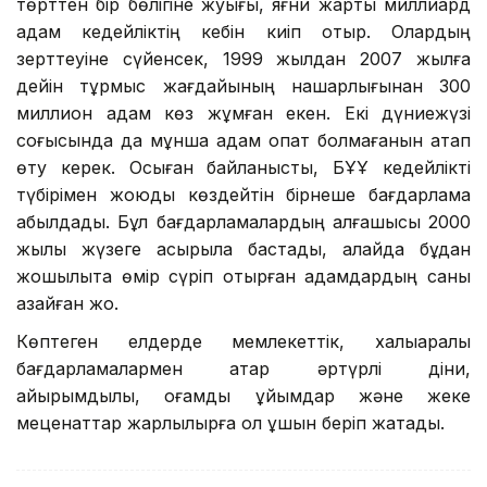
төрттен бір бөлігіне жуығы, яғни жарты миллиард
адам кедейліктің кебін киіп отыр. Олардың
зерттеуіне сүйенсек, 1999 жылдан 2007 жылға
дейін тұрмыс жағдайының нашарлығынан 300
миллион адам көз жұмған екен. Екі дүниежүзі
соғысында да мұнша адам опат болмағанын атап
өту керек. Осыған байланысты, БҰҰ кедейлікті
түбірімен жоюды көздейтін бірнеше бағдарлама
қабылдады. Бұл бағдарламалардың алғашқысы 2000
жылы жүзеге асырыла бастады, алайда бұдан
жоқшылықта өмір сүріп отырған адамдардың саны
азайған жоқ.
Көптеген елдерде мемлекеттік, халықаралық
бағдарламалармен қатар әртүрлі діни,
қайырымдылық, қоғамдық ұйымдар және жеке
меценаттар жарлылырға қол ұшын беріп жатады.