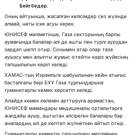
Бейгбедер.
Оның айтуынша, жасалған келісімдер сөз жүзінде
қалмай, нақты іске асуы керек.
ЮНИСЕФ мәліметінше, Газа секторының барлық
аумағында балалар әлі де аштық пен түрлі аурудан
зардап шегіп отыр. Сонымен қатар олар таза
ауызсу мен қалыпты жұмыс істейтін кәріз жүйесінің
тапшылығын көріп келеді.
ХАМАС-тың Израильге шабуылынан кейін қақтығыс
басталғалы бері БҰҰ Газа тұрғындарына
гуманитарлық көмек көрсетіп келеді.
Алайда көмек көлемін арттыруға қарамастан,
ЮНИСЕФ мамандары медициналық орталықтарға
жағдайы ауыр, аштықтан әлсіреген балалары бар
аналардың әлі де көптеп жүгінетінін айтып отыр.
Гуманитарлық көмектің тапшылығы мерзімінен