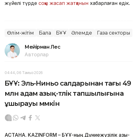
жүйелі түрде
соққы жасап жатқанын
хабарлаған едік.
Өлім-жітім
Бала
БҰҰ
Әлемде
Газа секторы
Мейірман Лес
Авторлар
04:44, 06 Тамыз 2026
БҰҰ: Эль-Ниньо салдарынан тағы 49
млн адам азық-түлік тапшылығына
ұшырауы мүмкін
АСТАНА. KAZINFORM – БҰҰ-ның Дүниежүзілік азық-