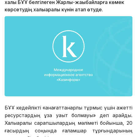
халқы БҰҰ белгілеген Жарлы-жақыбайларға көмек
көрсетудің халықаралық күнін атап өтуде.
БҰҰ кедейлікті «қанағаттанарлық тұрмыс үшін қажетті
ресурстардың ұзақ уақыт болмауы» деп қарайды.
Халықаралық сарапшылардың мәліметі бойынша, 20
ғасырдың соңында ғаламшар тұрғындарының