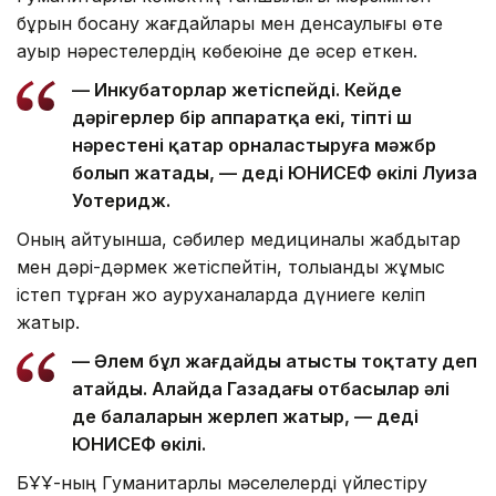
бұрын босану жағдайлары мен денсаулығы өте
ауыр нәрестелердің көбеюіне де әсер еткен.
— Инкубаторлар жетіспейді. Кейде
дәрігерлер бір аппаратқа екі, тіпті үш
нәрестені қатар орналастыруға мәжбүр
болып жатады, — деді ЮНИСЕФ өкілі Луиза
Уотеридж.
Оның айтуынша, сәбилер медициналық жабдықтар
мен дәрі-дәрмек жетіспейтін, толыққанды жұмыс
істеп тұрған жоқ ауруханаларда дүниеге келіп
жатыр.
— Әлем бұл жағдайды атысты тоқтату деп
атайды. Алайда Газадағы отбасылар әлі
де балаларын жерлеп жатыр, — деді
ЮНИСЕФ өкілі.
БҰҰ-ның Гуманитарлық мәселелерді үйлестіру