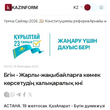
KAZINFORM
KZ
Сайлау-2026
Конституциялық реформа
Арнайы жо
Тренд:
09:43, 19 Желтоқсан 2013
Бүгін - Жарлы-жақыбайларға көмек
көрсетудің халықаралық күні
АСТАНА. 19 желтоқсан. ҚазАқпарат - Бүгін дүниежүзі