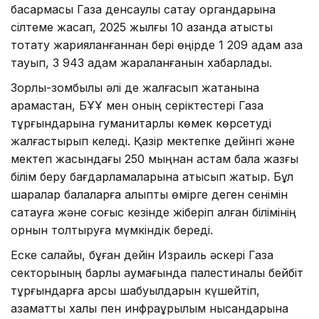
басқармасы Газа денсаулық сақтау органдарына
сілтеме жасап, 2025 жылғы 10 қазанда атысты
тоқтату жарияланғаннан бері өңірде 1 209 адам қаза
тауып, 3 943 адам жараланғанын хабарлады.
Зорлық-зомбылық әлі де жалғасып жатқанына
қарамастан, БҰҰ мен оның серіктестері Газа
тұрғындарына гуманитарлық көмек көрсетуді
жалғастырып келеді. Қазір мектепке дейінгі және
мектеп жасындағы 250 мыңнан астам бала жазғы
білім беру бағдарламаларына қатысып жатыр. Бұл
шаралар балаларға қалыпты өмірге деген сенімін
сақтауға және соғыс кезінде жіберіп алған білімінің
орнын толтыруға мүмкіндік береді.
Еске салайық, бұған дейін Израиль әскері Газа
секторының барлық аумағында палестиналық бейбіт
тұрғындарға қарсы шабуылдарын күшейтіп,
азаматтық халық пен инфрақұрылым нысандарына