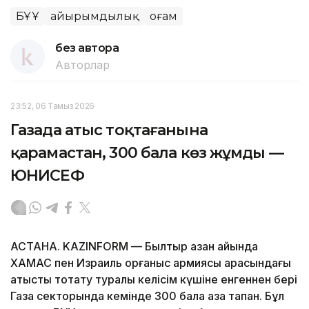
БҰҰ
Қайырымдылық
Қоғам
без автора
Авторлар
23:52, 06 Тамыз 2026
Газада атыс тоқтағанына
қарамастан, 300 бала көз жұмды —
ЮНИСЕФ
АСТАНА. KAZINFORM — Былтыр қазан айында
ХАМАС пен Израиль қорғаныс армиясы арасындағы
атысты тоқтату туралы келісім күшіне енгеннен бері
Газа секторында кемінде 300 бала қаза тапқан. Бұл