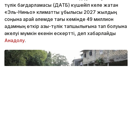
түлік бағдарламасы (ДАТБ) күшейіп келе жатқан
«Эль-Ниньо» климаттық құбылысы 2027 жылдың
соңына қарай әлемде тағы кемінде 49 миллион
адамның өткір азық-түлік тапшылығына тап болуына
әкелуі мүмкін екенін ескертті, деп хабарлайды
Анадолу
.
Фото: Анадолу