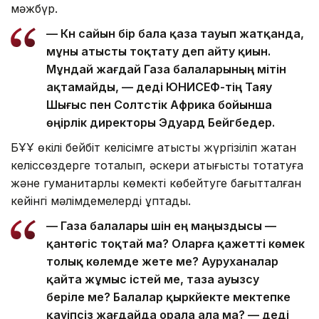
мәжбүр.
— Күн сайын бір бала қаза тауып жатқанда,
мұны атысты тоқтату деп айту қиын.
Мұндай жағдай Газа балаларының үмітін
ақтамайды, — деді ЮНИСЕФ-тің Таяу
Шығыс пен Солтүстік Африка бойынша
өңірлік директоры Эдуард Бейгбедер.
БҰҰ өкілі бейбіт келісімге қатысты жүргізіліп жатқан
келіссөздерге тоқталып, әскери қақтығысты тоқтатуға
және гуманитарлық көмекті көбейтуге бағытталған
кейінгі мәлімдемелерді құптады.
— Газа балалары үшін ең маңыздысы —
қантөгіс тоқтай ма? Оларға қажетті көмек
толық көлемде жете ме? Ауруханалар
қайта жұмыс істей ме, таза ауызсу
беріле ме? Балалар қыркүйекте мектепке
қауіпсіз жағдайда орала ала ма? — деді