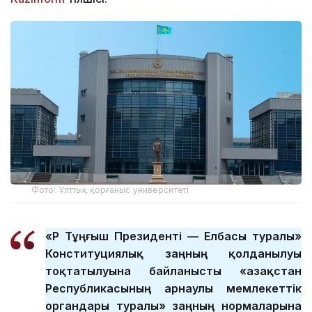
Фото: Ұлттық қорғаныс университеті
«ҚР Тұңғыш Президенті — Елбасы туралы»
Конституциялық заңның қолданылуы
тоқтатылуына байланысты «Қазақстан
Республикасының арнаулы мемлекеттік
органдары туралы» заңның нормаларына