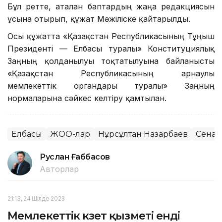
Бұл ретте, аталған баптардың жаңа редакциясын
ұсына отырып, құжат Мәжіліске қайтарылды.
Осы құжатта «Қазақстан Республикасының Тұңғыш
Президенті — Елбасы туралы» Конституциялық
Заңның қолданылуы тоқтатылуына байланысты
«Қазақстан Республикасының арнаулы
мемлекеттік органдары туралы» Заңның
нормаларына сәйкес келтіру қамтылған.
Елбасы
ЖОО-лар
Нұрсұлтан Назарбаев
Сенат
Руслан Ғаббасов
Авторлар
21:13, 24 Шілде 2023
Мемлекеттік күзет қызметі енді