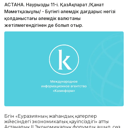
АСТАНА. Наурыздың 11-і. ҚазАқпарат /Қанат
Мәметқазыұлы/ - Бүгінгі әлемдік дағдарыс негізі
қолданыстағы әлемдік валютаның
жетілмегендігінен де болып отыр.
Бүгін «Еуразияның жаһандық қатерлер
жүйесіндегі экономикалық қауіпсіздігі» атты
Астаналық ІІ Экономикалық форумды ашып, сөз