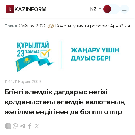
KAZINFORM
KZ
Сайлау-2026
Конституциялық реформа
Арнайы жо
Тренд:
11:44, 11 Наурыз 2009
Бүгінгі әлемдік дағдарыс негізі
қолданыстағы әлемдік валютаның
жетілмегендігінен де болып отыр