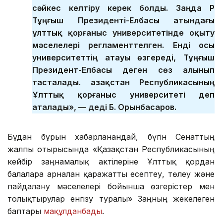
сәйкес келтіру керек болды. Заңда ҚР
Тұңғыш Президенті-Елбасы атындағы
ұлттық қорғаныс университетінде оқыту
мәселелері регламенттелген. Енді осы
университеттің атауы өзгереді, Тұңғыш
Президент-Елбасы деген сөз алынып
тасталады. Қазақстан Республикасының
Ұлттық қорғаныс университеті деп
аталады», — деді Б. Орынбасаров.
Бұдан бұрын хабарланғандай, бүгін Сенаттың
жалпы отырысында «Қазақстан Республикасының
кейбір заңнамалық актілеріне Ұлттық қордан
балаларға арналған қаражатты есептеу, төлеу және
пайдалану мәселелері бойынша өзгерістер мен
толықтырулар енгізу туралы» Заңның жекелеген
баптары
мақұлданбады
.