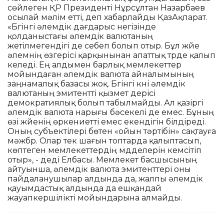
сөйлеген ҚР Президенті Нұрсұлтан Назарбаев
осылай мәлім етті, деп хабарлайды ҚазАқпарат.
«Бүгінгі әлемдік дағдарыс негізінде
қолданыстағы әлемдік валютаның
жетілмегендігі де себеп болып отыр. Бұл жүйе
әлемнің өзгерісі қарқынынан апаттық түрде қалып
келеді. Ең алдымен барлық мемлекеттер
мойындаған әлемдік валюта айналымының
заңнамалық базасы жоқ. Бүгінгі күні әлемдік
валютаның эмитентті қызмет үдерісі
демократиялық болып табылмайды. Ал қазіргі
әлемдік валюта нарығы бәсекелі де емес. Бұның
өзі жүйенің өркениетті емес екендігін білдіреді.
Оның субъектілері бөтен «ойын тәртібін» сақтауға
мәжбүр. Олар тек шағын топтарда қалыптасып,
көптеген мемлекеттердің мүдделерін кемсітіп
отыр», - деді Елбасы. Мемлекет басшысының
айтуынша, әлемдік валюта эмитенттері оны
пайдаланушылар алдында да, жалпы әлемдік
қауымдастық алдында да ешқандай
жауапкершілікті мойындарына алмайды.