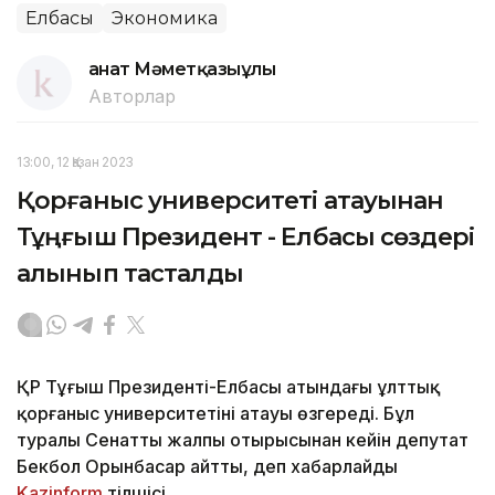
Елбасы
Экономика
Қанат Мәметқазыұлы
Авторлар
13:00, 12 Қазан 2023
Қорғаныс университеті атауынан
Тұңғыш Президент - Елбасы сөздері
алынып тасталды
ҚР Тұңғыш Президенті-Елбасы атындағы ұлттық
қорғаныс университетінің атауы өзгереді. Бұл
туралы Сенаттың жалпы отырысынан кейін депутат
Бекбол Орынбасар айтты, деп хабарлайды
Kazinform
тілшісі.