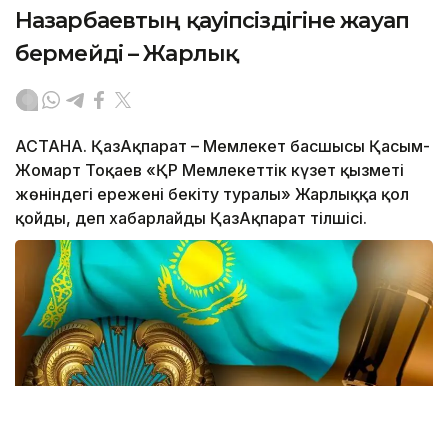
Назарбаевтың қауіпсіздігіне жауап
бермейді – Жарлық
АСТАНА. ҚазАқпарат – Мемлекет басшысы Қасым-
Жомарт Тоқаев «ҚР Мемлекеттік күзет қызметі
жөніндегі ережені бекіту туралы» Жарлыққа қол
қойды, деп хабарлайды ҚазАқпарат тілшісі.