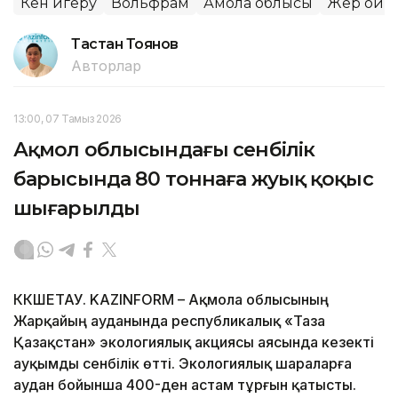
Кен игеру
Вольфрам
Ақмола облысы
Жер қойн
Тастан Тоянов
Авторлар
13:00, 07 Тамыз 2026
Ақмол облысындағы сенбілік
барысында 80 тоннаға жуық қоқыс
шығарылды
КӨКШЕТАУ. KAZINFORM – Ақмола облысының
Жарқайың ауданында республикалық «Таза
Қазақстан» экологиялық акциясы аясында кезекті
ауқымды сенбілік өтті. Экологиялық шараларға
аудан бойынша 400-ден астам тұрғын қатысты.