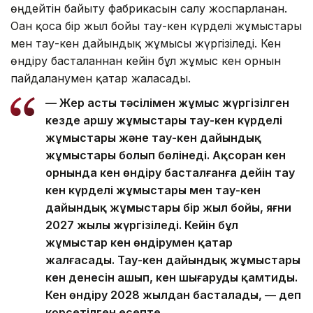
өңдейтін байыту фабрикасын салу жоспарланған.
Оған қоса бір жыл бойы тау-кен күрделі жұмыстары
мен тау-кен дайындық жұмысы жүргізіледі. Кен
өндіру басталғаннан кейін бұл жұмыс кен орнын
пайдаланумен қатар жалғасады.
— Жер асты тәсілімен жұмыс жүргізілген
кезде аршу жұмыстары тау-кен күрделі
жұмыстары және тау-кен дайындық
жұмыстары болып бөлінеді. Ақсоран кен
орнында кен өндіру басталғанға дейін тау
кен күрделі жұмыстары мен тау-кен
дайындық жұмыстары бір жыл бойы, яғни
2027 жылы жүргізіледі. Кейін бұл
жұмыстар кен өндірумен қатар
жалғасады. Тау-кен дайындық жұмыстары
кен денесін ашып, кен шығаруды қамтиды.
Кен өндіру 2028 жылдан басталады, — деп
көрсетілген есепте.