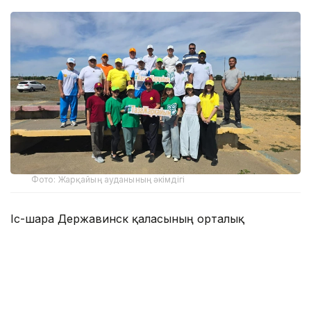
Фото: Жарқайың ауданының әкімдігі
Іс-шара Державинск қаласының орталық
алаңында салтанатты түрде ашылды. Одан кейін
қатысушылар орталық саябақтағы амфитеатрға
жиналып, «Туған жерге тағзым – ортадан
басталады» атты экологиялық квестке қатысты.
Интерактивті бағдарлама барысында қоршаған