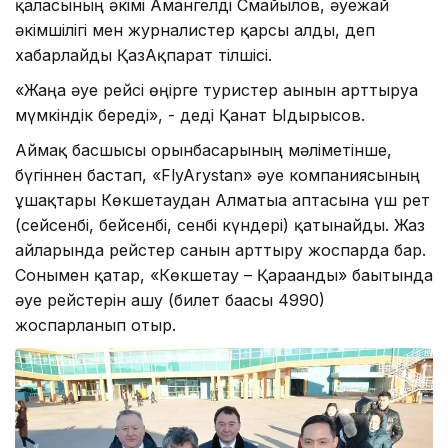
қаласының әкімі Амангелді Смайылов, әуежай
әкімшілігі мен журналистер қарсы алды, деп
хабарлайды ҚазАқпарат тілшісі.
«Жаңа әуе рейсі өңірге туристер ағынын арттыруға
мүмкіндік береді», - деді Қанат Ыдырысов.
Аймақ басшысы орынбасарының мәліметінше,
бүгіннен бастап, «FlyArystan» әуе компаниясының
ұшақтары Көкшетаудан Алматыға аптасына үш рет
(сейсенбі, бейсенбі, сенбі күндері) қатынайды. Жаз
айларында рейстер санын арттыру жоспарда бар.
Сонымен қатар, «Көкшетау – Қарағанды» бағытында
әуе рейстерін ашу (билет бағасы 4990)
жоспарланып отыр.