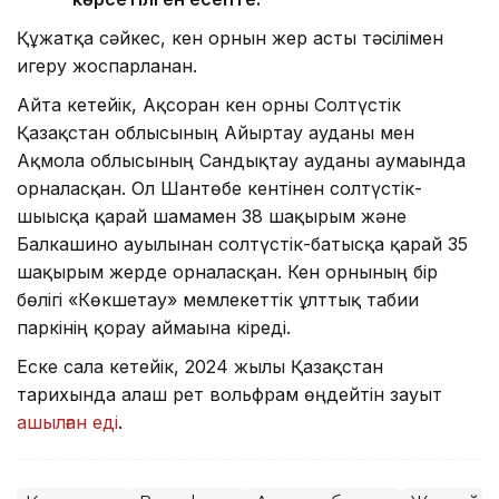
Құжатқа сәйкес, кен орнын жер асты тәсілімен
игеру жоспарланған.
Айта кетейік, Ақсоран кен орны Солтүстік
Қазақстан облысының Айыртау ауданы мен
Ақмола облысының Сандықтау ауданы аумағында
орналасқан. Ол Шантөбе кентінен солтүстік-
шығысқа қарай шамамен 38 шақырым және
Балкашино ауылынан солтүстік-батысқа қарай 35
шақырым жерде орналасқан. Кен орнының бір
бөлігі «Көкшетау» мемлекеттік ұлттық табиғи
паркінің қорғау аймағына кіреді.
Еске сала кетейік, 2024 жылы Қазақстан
тарихында алғаш рет вольфрам өңдейтін зауыт
ашылған еді
.