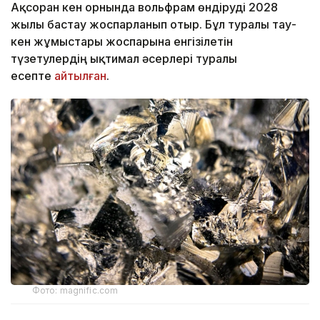
Ақсоран кен орнында вольфрам өндіруді 2028
жылы бастау жоспарланып отыр. Бұл туралы тау-
кен жұмыстары жоспарына енгізілетін
түзетулердің ықтимал әсерлері туралы
есепте
айтылған
.
Фото: magnific.com