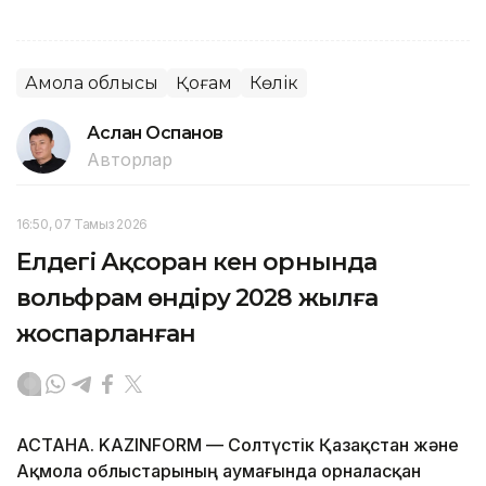
Ақмола облысы
Қоғам
Көлік
Аслан Оспанов
Авторлар
16:50, 07 Тамыз 2026
Елдегі Ақсоран кен орнында
вольфрам өндіру 2028 жылға
жоспарланған
АСТАНА. KAZINFORM — Солтүстік Қазақстан және
Ақмола облыстарының аумағында орналасқан