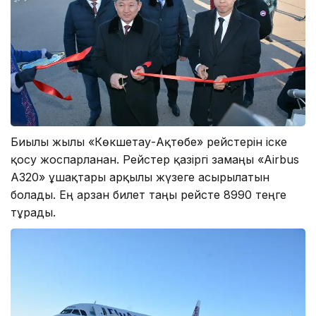
Биылғы жылы «Көкшетау-Ақтөбе» рейстерін іске
қосу жоспарланған. Рейстер қазіргі замаңғы «Airbus
A320» ұшақтары арқылы жүзеге асырылатын
болады. Ең арзан билет таңғы рейсте 8990 теңге
тұрады.