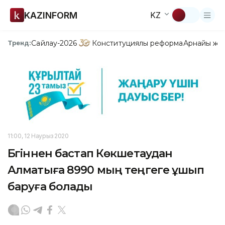
KAZINFORM
KZ
Сайлау-2026
Конституциялық реформа
Арнайы жо
Тренд:
11:00, 12 Наурыз 2020
Бүгіннен бастап Көкшетаудан
Алматыға 8990 мың теңгеге ұшып
баруға болады