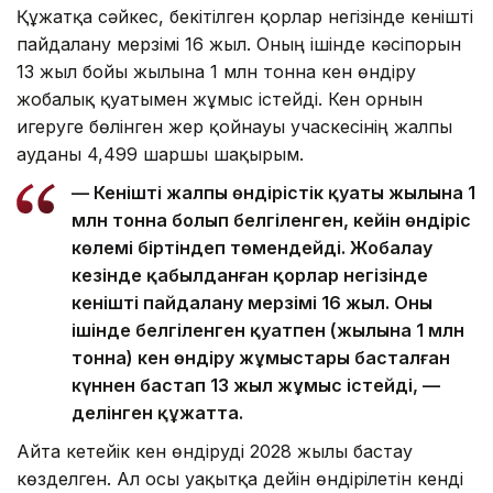
Құжатқа сәйкес, бекітілген қорлар негізінде кенішті
пайдалану мерзімі 16 жыл. Оның ішінде кәсіпорын
13 жыл бойы жылына 1 млн тонна кен өндіру
жобалық қуатымен жұмыс істейді. Кен орнын
игеруге бөлінген жер қойнауы учаскесінің жалпы
ауданы 4,499 шаршы шақырым.
— Кеніштің жалпы өндірістік қуаты жылына 1
млн тонна болып белгіленген, кейін өндіріс
көлемі біртіндеп төмендейді. Жобалау
кезінде қабылданған қорлар негізінде
кеніштің пайдалану мерзімі 16 жыл. Оның
ішінде белгіленген қуатпен (жылына 1 млн
тонна) кен өндіру жұмыстары басталған
күннен бастап 13 жыл жұмыс істейді, —
делінген құжатта.
Айта кетейік кен өндіруді 2028 жылы бастау
көзделген. Ал осы уақытқа дейін өндірілетін кенді