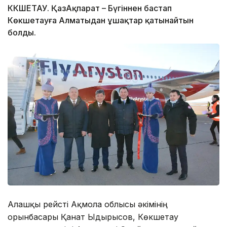
КӨКШЕТАУ. ҚазАқпарат – Бүгіннен бастап
Көкшетауға Алматыдан ұшақтар қатынайтын
болды.
Алғашқы рейсті Ақмола облысы әкімінің
орынбасары Қанат Ыдырысов, Көкшетау