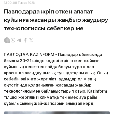
13:00, 08 Тамыз 2026
Павлодарда жүріп өткен алапат
құйынға жасанды жаңбыр жаудыру
технологиясы себепкер ме
ПАВЛОДАР. KAZINFORM - Павлодар облысында
биылғы 20-21 шілде күндері жүріп өткен жойқын
құйынның кенеттен пайда болуы тұрғындар
арасында алаңдаушылық туындатқаны анық. Оның
себебін әлі күнге жергілікті адамдар еліміздің
оңтүстігінде қолданылған жасанды жаңбыр
технологиясымен байланыстырып отыр. Kazinform
тілшісі жергілікті климатқа тән емес ауа райы
құбылысының жай-жапсарын анықтап көрді.