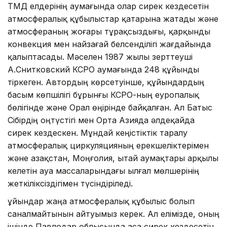
ТМД елдерінің аумағында олар сирек кездесетін
атмосфералық құбылыстар қатарына жатады және
атмосфераның жоғары тұрақсыздығы, қарқынды
конвекция мен найзағай белсенділігі жағдайында
қалыптасады. Мәселен 1987 жылы зерттеуші
А.Снитковский КСРО аумағында 248 құйынды
тіркеген. Автордың көрсетуінше, құйындардың
басым көпшілігі бұрынғы КСРО-ның еуропалық
бөлігінде және Орал өңірінде байқалған. Ал Батыс
Сібірдің оңтүстігі мен Орта Азияда әлдеқайда
сирек кездескен. Мұндай кеңістіктік таралу
атмосфералық циркуляцияның ерекшеліктерімен
және Қазақстан, Моңғолия, Қытай аумақтары арқылы
келетін ауа массаларындағы ылғал мөлшерінің
жеткіліксіздігімен түсіндіріледі.
Құйындар жаңа атмосфералық құбылыс болып
саналмайтынын айтуымыз керек. Ал елімізде, оның
ішінде Павлодар облысында аса сирек кездесетін