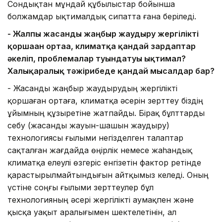
Сондықтан мұндай құбылыстар бойынша
болжамдар ықтималдық сипатта ғана беріледі.
- Жалпы жасанды жаңбыр жаудыру жергілікті
қоршаған ортаға, климатқа қандай зардаптар
әкеліп, проблемалар туындатуы ықтимал?
Халықаралық тәжірибеде қандай мысалдар бар?
- Жасанды жаңбыр жаудырудың жергілікті
қоршаған ортаға, климатқа әсерін зерттеу біздің
ұйымның құзыретіне жатпайды. Бірақ бұлттарды
себу (жасанды жауын-шашын жаудыру)
технологиясы ғылыми негізделген талаптар
сақталған жағдайда өңірлік немесе жаһандық
климатқа елеулі өзгеріс енгізетін фактор ретінде
қарастырылмайтындығын айтқымыз келеді. Оның
үстіне соңғы ғылыми зерттеулер бұл
технологияның әсері жергілікті аумақпен және
қысқа уақыт аралығымен шектелетінін, ал