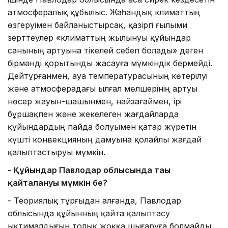
атмосфералық құбылыс. Жаһандық климаттың
өзгеруімен байланыстырсақ, қазіргі ғылыми
зерттеулер «климаттың жылынуы құйындар
санының артуына тікелей себеп болады» деген
бірмәнді қорытынды жасауға мүмкіндік бермейді.
Дейтұрғанмен, ауа температурасының көтерілуі
және атмосферадағы ылғал мөлшерінің артуы
нөсер жауын-шашынмен, найзағаймен, ірі
бұршақпен және жекелеген жағдайларда
құйындардың пайда болуымен қатар жүретін
күшті конвекцияның дамуына қолайлы жағдай
қалыптастыруы мүмкін.
- Құйындар Павлодар облысында тағы
қайталануы мүмкін бе?
- Теориялық тұрғыдан алғанда, Павлодар
облысында құйынның қайта қалыптасу
ықтималдығын толық жоққа шығаруға болмайды.