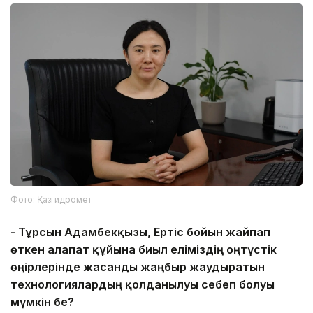
Фото: Қазгидромет
-
Тұрсын Адамбекқызы, Ертіс бойын жайпап
өткен алапат құйынға биыл еліміздің
о
ңтүстік
өңірлерінде жасанды жаңбыр жаудыратын
технологиялардың қолданылуы себеп болуы
мүмкін бе?