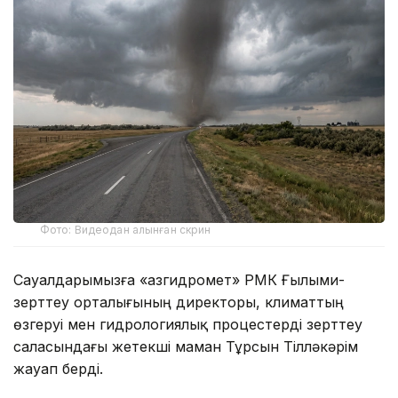
Фото: Видеодан алынған скрин
Сауалдарымызға «Қазгидромет» РМК Ғылыми-
зерттеу орталығының директоры, климаттың
өзгеруі мен гидрологиялық процестерді зерттеу
саласындағы жетекші маман Тұрсын Тілләкәрім
жауап берді.