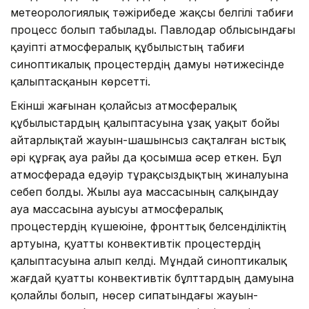
метеорологиялық тәжірибеде жақсы белгілі табиғи
процесс болып табылады. Павлодар облысындағы
қауіпті атмосфералық құбылыстың табиғи
синоптикалық процестердің дамуы нәтижесінде
қалыптасқанын көрсетті.
Екінші жағынан қолайсыз атмосфералық
құбылыстардың қалыптасуына ұзақ уақыт бойы
айтарлықтай жауын-шашынсыз сақталған ыстық
әрі құрғақ ауа райы да қосымша әсер еткен. Бұл
атмосферада едәуір тұрақсыздықтың жиналуына
себеп болды. Жылы ауа массасының салқындау
ауа массасына ауысуы атмосфералық
процестердің күшеюіне, фронттық белсенділіктің
артуына, қуатты конвективтік процестердің
қалыптасуына алып келді. Мұндай синоптикалық
жағдай қуатты конвективтік бұлттардың дамуына
қолайлы болып, нөсер сипатындағы жауын-