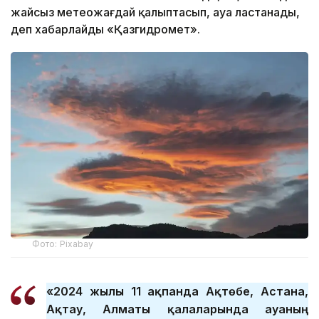
жайсыз метеожағдай қалыптасып, ауа ластанады,
деп хабарлайды «Қазгидромет».
Фото: Pixabay
«2024 жылғы 11 ақпанда Ақтөбе, Астана,
Ақтау, Алматы қалаларында ауаның