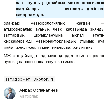
ластануының қолайсыз метеорологиялық
жағдайлары күтіледі»,-делінген
хабарламада.
Қолайсыз метеорологиялық жағдай —
атмосфералық ауаның беткі қабатында зиянды
заттардың шоғырлануына ықпал ететін
қысқамерзімді метеофакторлардың (тымық ауа
райы, жеңіл жел, тұман, инверсия) жиынтығы.
ҚМЖ жағдайында елді мекендердегі атмосфералық
ауаның сапасы нашарлауы ықтимал.
Қазгидромет
Экология
Айдар Оспаналиев
Авторлар