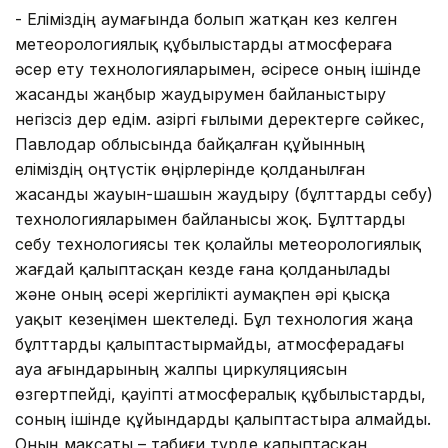
- Еліміздің аумағында болып жатқан кез келген
метеорологиялық құбылыстарды атмосфераға
әсер ету технологияларымен, әсіресе оның ішінде
жасанды жаңбыр жаудырумен байланыстыру
негізсіз дер едім. Қазіргі ғылыми деректерге сәйкес,
Павлодар облысында байқалған құйынның
еліміздің оңтүстік өңірлерінде қолданылған
жасанды жауын-шашын жаудыру (бұлттарды себу)
технологияларымен байланысы жоқ. Бұлттарды
себу технологиясы тек қолайлы метеорологиялық
жағдай қалыптасқан кезде ғана қолданылады
және оның әсері жергілікті аумақпен әрі қысқа
уақыт кезеңімен шектеледі. Бұл технология жаңа
бұлттарды қалыптастырмайды, атмосферадағы
ауа ағындарының жалпы циркуляциясын
өзгертпейді, қауіпті атмосфералық құбылыстарды,
соның ішінде құйындарды қалыптастыра алмайды.
Оның мақсаты – табиғи түрде қалыптасқан