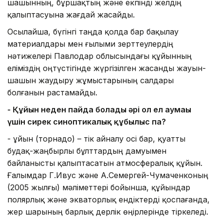
шашынның, бұршақтың және екпінді желдің
қалыптасуына жағдай жасайды.
Осылайша, бүгінгі таңда қолда бар бақылау
материалдары мен ғылыми зерттеулердің
нәтижелері Павлодар облысындағы құйынның
еліміздің оңтүстігінде жүргізілген жасанды жауын-
шашын жаудыру жұмыстарының салдары
болғанын растамайды.
-
Қ
ұйын неден пайда болады әрі ол ел аумағы
үшін сирек
синоптикалық құбылыс па?
- Құйын (торнадо) – тік айналу осі бар, қуатты
будақ-жаңбырлы бұлттардың дамуымен
байланысты қалыптасатын атмосфералық құйын.
Ғалымдар Г.Ивус және А.Семергей-Чумаченконың
(2005 жылғы) мәліметтері бойынша, құйындар
полярлық және экваторлық ендіктерді қоспағанда,
жер шарының барлық дерлік өңірлерінде тіркеледі.