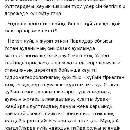
бұлттардағы жауын-шашын түсу үдерісін белгілі бір
дәрежеде күшейту ғана.
- Ендеше кенеттен пайда болған құйынға қандай
факторлар әсер етті?
- Негізгі құйын жүріп өткен Павлодар облысы
Успен ауданының Қоңырөзек ауылында
метеорологиялық бақылау бекеті жоқ. Успен
кентінде орналасқан ең жақын метеорологиялық
станцияның деректері бойынша қауіпті
гидрометеорологиялық құбылыс – құйын тіркелген
жоқ. Біздің зерттеуімізше жұртшылық куә болған
құйын атмосфераның жоғары тұрақсыздығы,
ауаның жоғары ылғалдылығы, қуатты будақ-
жаңбырлы бұлттардың дамуы және қарқынды
найзағай әрекеті сияқты табиғи синоптикалық
жағдайлардың үйлесуінен қалыптасқан. Мұндай
жағдайларда құйындардың пайда болуы әлемдік