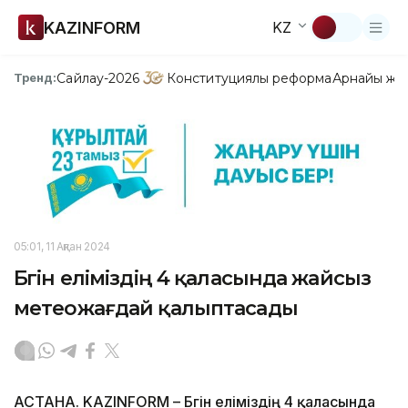
KAZINFORM
KZ
Сайлау-2026
Конституциялық реформа
Арнайы жо
Тренд:
05:01, 11 Ақпан 2024
Бүгін еліміздің 4 қаласында жайсыз
метеожағдай қалыптасады
АСТАНА. KAZINFORM – Бүгін еліміздің 4 қаласында