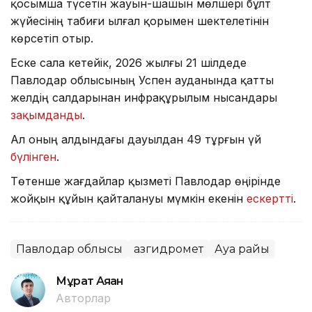
қосымша түсетін жауын-шашын мөлшері бұлт
жүйесінің табиғи ылғал қорымен шектелетінін
көрсетіп отыр.
Еске сала кетейік, 2026 жылғы 21 шілдеде
Павлодар облысының Успен ауданында қатты
желдің салдарынан инфрақұрылым нысандары
зақымданды
.
Ал оның алдындағы дауылдан 49 тұрғын үй
бүлінген
.
Төтенше жағдайлар қызметі Павлодар өңірінде
жойқын құйын қайталануы мүмкін екенін
ескертті
.
Павлодар облысы
Қазгидромет
Ауа райы
Мұрат Аяған
Авторлар