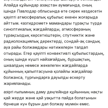
Алайда құйындар Қазақстан аумағында, оның
ішінде Павлодар облысында өте сирек кездесетін
қауіпті атмосфералық құбылыс екенін жоғарыда
айттым. «Қазгидромет» мамандары тұрақты түрде
синоптикалық жағдайларды, атмосфераның
тұрақсыздық көрсеткіштерін, спутниктік және
радиолокациялық деректерді, сондай-ақ сандық
ауа райы болжамдары нәтижелерін талдап
отырады. Егер қауіпті конвективті құбылыстардың,
оның ішінде күшті найзағайдың, бұршақтың,
шквалдың немесе жекелеген жағдайларда
құйынның қалыптасуына қолайлы жағдайлар
болжанса, тұрғындарға дауылды ескерту
жарияланады.
Қазіргі ғылымның даму деңгейінде құйынның нақты
қай жерде және қай уақытта пайда болатынын
бірнеше күн бұрын дәл болжау мүмкін емес.