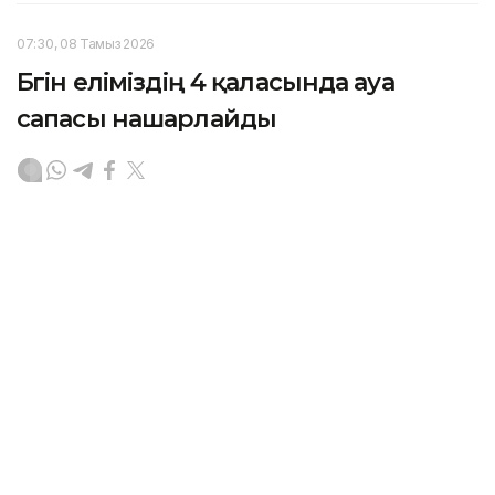
07:30, 08 Тамыз 2026
Бүгін еліміздің 4 қаласында ауа
сапасы нашарлайды
АСТАНА. KAZINFORM — «Қазгидромет» РМК
еліміздегі ауа сапасына қатысты болжамын
жариялады.