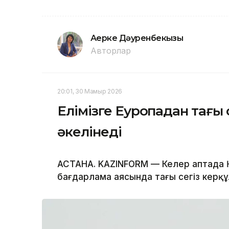
Ақерке Дәуренбекқызы
Авторлар
20:01, 30 Мамыр 2026
Елімізге Еуропадан тағы
әкелінеді
АСТАНА. KAZINFORM — Келер аптада 
бағдарлама аясында тағы сегіз керқұл