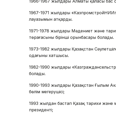
1966-1967 жылдары Алматы қаласы бас сә
1967-1971 жылдары «КазпромстройНИИпр
лауазымын атқарды.
1971-1978 жылдары Мәдениет және тарихи
төрағасының бірінші орынбасары болады.
1973-1982 жылдары Қазақстан Сәулетшіл
одағының хатшысы.
1982-1990 жылдары «Казграждансельстро
болады.
1990-1993 жылдары Қазақстан Ғылым Ак
бөлім меңгерушісі;
1993 жылдан бастап Қазақ тарихи және м
президенті;