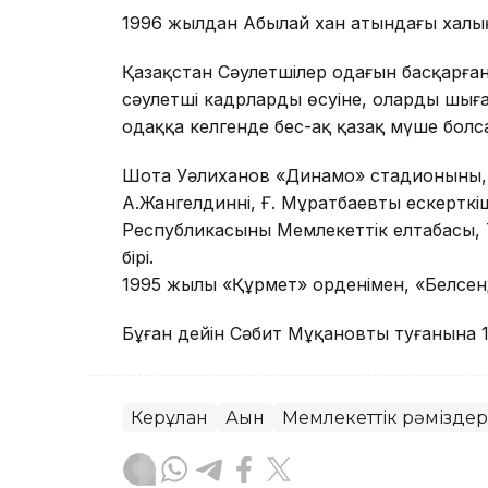
1996 жылдан Абылай хан атындағы халық
Қазақстан Сәулетшілер одағын басқарғ
сәулетші кадрлардың өсуіне, олардың шы
одаққа келгенде бес-ақ қазақ мүше болса
Шота Уәлиханов «Динамо» стадионының, «
А.Жангелдиннің, Ғ. Мұратбаевтың ескерткі
Республикасының Мемлекеттік елтаңбасы,
бірі.
1995 жылы «Құрмет» орденімен, «Белсенд
Бұған дейін Сәбит Мұқановтың туғанына
Керқұлан
Ақын
Мемлекеттік рәміздер