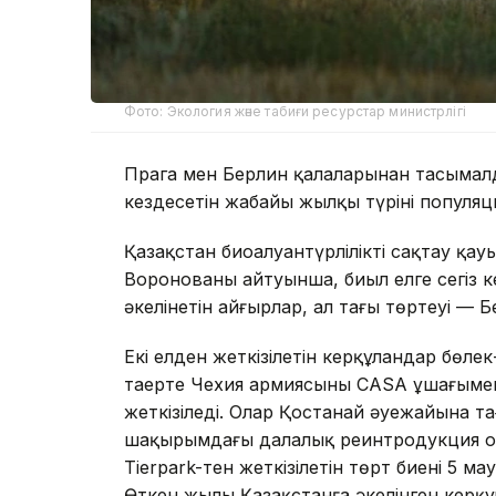
Фото: Экология және табиғи ресурстар министрлігі
Прага мен Берлин қалаларынан тасымал
кездесетін жабайы жылқы түрінің популяц
Қазақстан биоалуантүрлілікті сақтау қ
Воронованың айтуынша, биыл елге сегіз к
әкелінетін айғырлар, ал тағы төртеуі — Б
Екі елден жеткізілетін керқұландар бөл
таңертең Чехия армиясының CASA ұшағыме
жеткізіледі. Олар Қостанай әуежайына таңғ
шақырымдағы далалық реинтродукция о
Tierpark-тен жеткізілетін төрт биені 5 
Өткен жылы Қазақстанға әкелінген керқұ