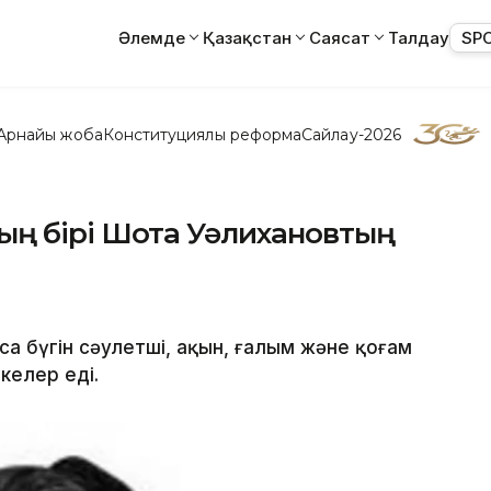
Әлемде
Қазақстан
Саясат
Талдау
SP
Арнайы жоба
Конституциялық реформа
Сайлау-2026
ның бірі Шота Уәлихановтың
са бүгін сәулетші, ақын, ғалым және қоғам
келер еді.