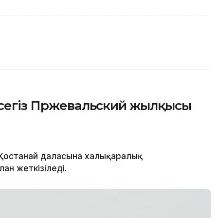
 сегіз Пржевальский жылқысы
Қостанай даласына халықаралық
ан жеткізіледі.