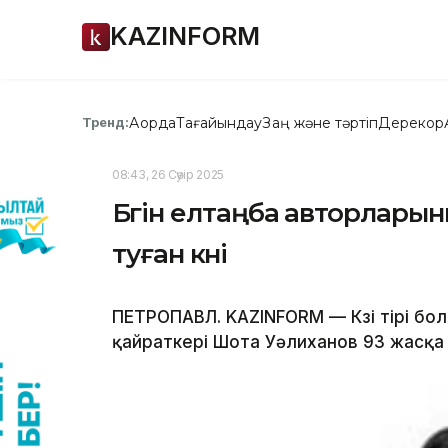
KAZINFORM
Ақорда
Тағайындау
Заң және тәртіп
Дерекқор
Тренд:
08:43, 26 Сәуір 2025
Бүгін елтаңба авторлары
туған күні
ПЕТРОПАВЛ. KAZINFORM — Көзі тірі бол
қайраткері Шота Уәлиханов 93 жасқа 