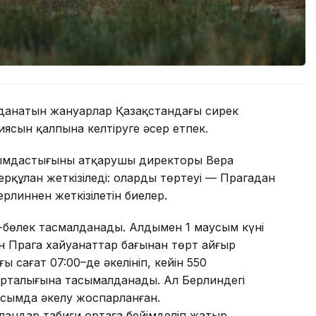
данатын жануарлар Қазақстандағы сирек
иясын қалпына келтіруге әсер етпек.
ауымдастығының атқарушы директоры Вера
ерқұлан жеткізіледі: олардың төртеуі — Прагадан
ерлиннен жеткізілетін биелер.
ек-бөлек тасмалданады. Алдымен 1 маусым күні
н Прага хайуанаттар бағынан төрт айғыр
ы сағат 07:00–де әкелініп, кейін 550
рталығына тасымалданады. Ал Берлиндегі
маусымда әкелу жоспарланған.
ландар табиғи ортаға бейімделіп жатыр.