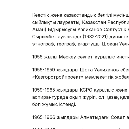
Кеңестік және қазақстандық белгілі мүсінші
сыйлықтың лауреаты, Қазақстан Республи
Аман) Ыдырысұлы Уәлиханов Солтүстік Қ
Сырымбет ауылында (1932-2021) дүниеге 
этнограф, географ, ағартушы Шоқан Уәли
1956 жылы Мәскеу сәулет-құрылыс инсти
1956-1959 жылдары Шота Уәлиханов еңб
«Казгорстройпроект» мемлекеттік жобал
1959-1965 жылдары КСРО құрылыс және а
аспирантурада оқып жүріп, ол Қазақ қа
боп жұмыс істейді.
1965-1966 жылдары Алматыдағы Совет а