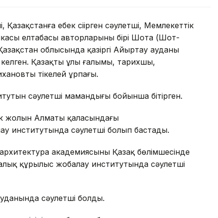
, Қазақстанға еңбек сіңірген сәулетші, Мемлекеттік
касы елтаңбасы авторларының бірі Шота (Шот-
азақстан облысында қазіргі Айыртау ауданы
келген. Қазақтың ұлы ғалымы, тарихшы,
хановтың тікелей ұрпағы.
тутын сәулетші мамандығы бойынша бітірген.
ек жолын Алматы қаласындағы
ау институтында сәулетші болып бастады.
рхитектура академиясының Қазақ бөлімшесінде
лалық құрылыс жобалау институтында сәулетші
уданында сәулетші болды.