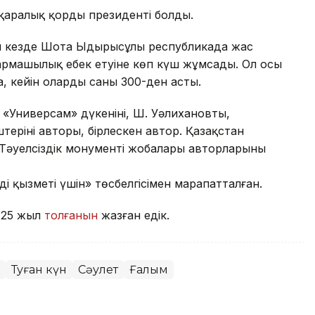
аралық қордың президенті болды.
ан кезде Шота Ыдырысұлы республикада жас
ғармашылық еңбек етуіне көп күш жұмсады. Ол осы
, кейін олардың саны 300-ден асты.
Универсам» дүкенінің, Ш. Уәлихановтың,
штерінің авторы, бірлескен автор. Қазақстан
 Тәуелсіздік монументі жобалары авторларының
і қызметі үшін» төсбелгісімен марапатталған.
 125 жыл
толғанын
жазған едік.
Туған күн
Сәулет
Ғалым