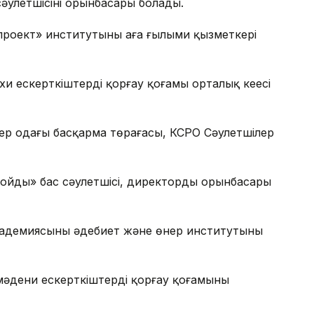
улетшісінің орынбасары болады.
оект» институтының аға ғылыми қызметкері
 ескерткіштерді қорғау қоғамы орталық кеңесі
ер одағы басқарма төрағасы, КСРО Сәулетшілер
йдың» бас сәулетшісі, директордың орынбасары
адемиясының әдебиет және өнер институтының
әдени ескерткіштерді қорғау қоғамының