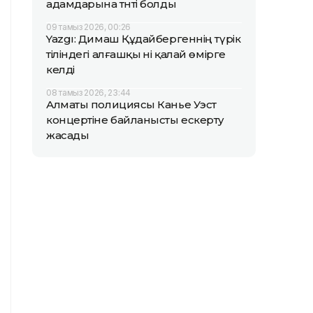
адамдарына тәнті болды
09 тамыз 2026, 00:26
Yazgı: Димаш Құдайбергеннің түрік
тіліндегі алғашқы әні қалай өмірге
келді
08 тамыз 2026, 23:44
Алматы полициясы Канье Уэст
концертіне байланысты ескерту
жасады