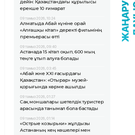
дейін: Қазақстандағы құрылысы
ерекше 10 ғимарат
09 тамыз 2026, 10:24
Алматыда Абай күніне орай
«Алғашқы кітап» деректі фильмінің
премьерасы өтті
09 тамыз 2026, 09:40
Астанада 15 кітап оқып, 600 мың
теңге ұтып алуға болады
09 тамыз 2026, 03:45
«Абай және XXI ғасырдағы
Қазақстан»: «Отырар» музей-
қорығында көрме ашылды
09 тамыз 2026, 01:27
Сақ моншалары шетелдік туристер
арасында танымал бола бастады
09 тамыз 2026, 01:14
«Острые козырьки» жұлдызы
Астананың кең көшелері мен