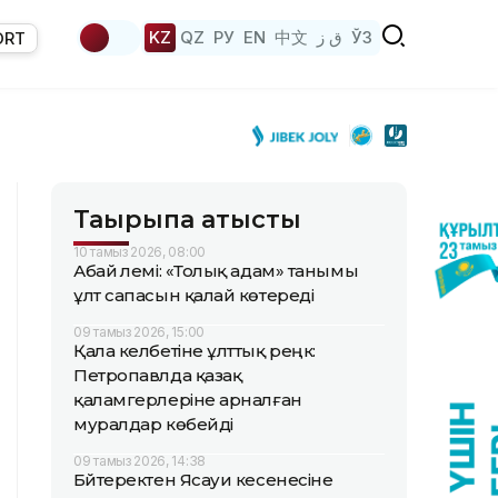
KZ
QZ
РУ
EN
中文
ق ز
ЎЗ
ORT
Тақырыпқа қатысты
10 тамыз 2026, 08:00
Абай әлемі: «Толық адам» танымы
ұлт сапасын қалай көтереді
09 тамыз 2026, 15:00
Қала келбетіне ұлттық реңк:
Петропавлда қазақ
қаламгерлеріне арналған
муралдар көбейді
09 тамыз 2026, 14:38
Бәйтеректен Ясауи кесенесіне