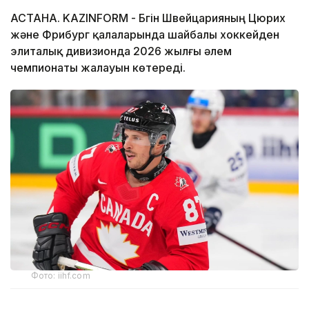
АСТАНА. KAZINFORM - Бүгін Швейцарияның Цюрих
және Фрибург қалаларында шайбалы хоккейден
элиталық дивизионда 2026 жылғы әлем
чемпионаты жалауын көтереді.
Фото: iihf.com