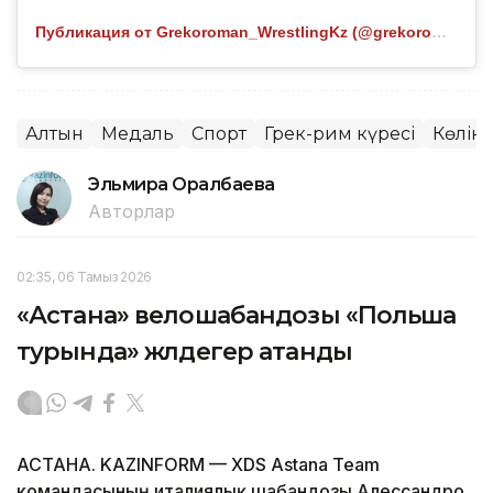
Публикация от Grekoroman_WrestlingKz (@grekoroman_wrestlingkz)
Алтын
Медаль
Спорт
Грек-рим күресі
Көлік
Эльмира Оралбаева
Авторлар
02:35, 06 Тамыз 2026
«Астана» велошабандозы «Польша
турында» жүлдегер атанды
АСТАНА. KAZINFORM — XDS Astana Team
командасының италиялық шабандозы Алессандро