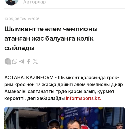
Авторлар
10:09, 06 Тамыз 2026
Шымкентте әлем чемпионы
атанған жас балуанға көлік
сыйлады
АСТАНА. KAZINFORM -
Шымкент қаласында грек-
рим күресінен 17 жасқа дейінгі әлем чемпионы Дияр
Аманәліні салтанатты түрде қарсы алып, құрмет
көрсетті, деп хабарлайды
informsports.kz.