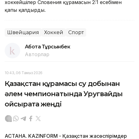
хоккейшілер Словения құрамасын 2:1 есебімен
қапы қалдырды.
Швейцария
Хоккей
Спорт
Ақбота Тұрсынбек
Авторлар
10:43, 06 Тамыз 2026
Қазақстан құрамасы су добынан
әлем чемпионатында Уругвайды
ойсырата жеңді
АСТАНА. KAZINFORM - Қазақстан жасөспірімдер