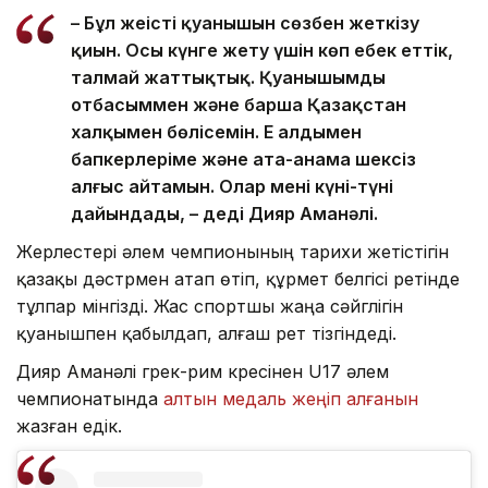
– Бұл жеңістің қуанышын сөзбен жеткізу
қиын. Осы күнге жету үшін көп еңбек еттік,
талмай жаттықтық. Қуанышымды
отбасыммен және барша Қазақстан
халқымен бөлісемін. Ең алдымен
бапкерлеріме және ата-анама шексіз
алғыс айтамын. Олар мені күні-түні
дайындады, – деді Дияр Аманәлі.
Жерлестері әлем чемпионының тарихи жетістігін
қазақы дәстүрмен атап өтіп, құрмет белгісі ретінде
тұлпар мінгізді. Жас спортшы жаңа сәйгүлігін
қуанышпен қабылдап, алғаш рет тізгіндеді.
Дияр Аманәлі грек-рим күресінен U17 әлем
чемпионатында
алтын медаль жеңіп алғанын
жазған едік.