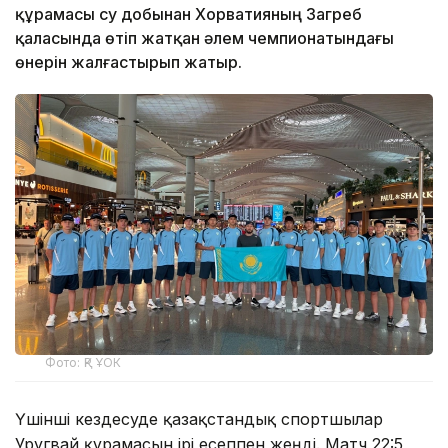
құрамасы су добынан Хорватияның Загреб
қаласында өтіп жатқан әлем чемпионатындағы
өнерін жалғастырып жатыр.
Фото: ҚР ҰОК
Үшінші кездесуде қазақстандық спортшылар
Уругвай құрамасын ірі есеппен жеңді. Матч 22:5