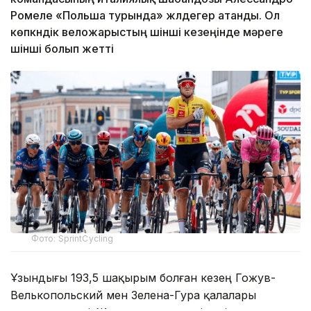
Ромеле «Польша турында» жүлдегер атанды. Ол
көпкүндік веложарыстың үшінші кезеңінде мәреге
үшінші болып жетті
Фото: SprintCycling
Ұзындығы 193,5 шақырым болған кезең Гожув-
Велькопольский мен Зелена-Гура қалалары