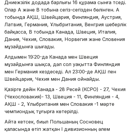
Дүниежүзілік додада барлығы 16 құрама сынға түседі.
Олар А және В тобына сегіз-сегізден бөлінген. А
тобында АҚШ, Швейцария, Финляндия, Аустрия,
Латвия, Германия, Ұлыбритания, Венгрия шеберлік
байқасса, В тобында Канада, Швеция, Италия,
Дания, Чехия, Словакия, Норвегия және Словения
мұзайдынға шығады.
Алдымен 19:20-да Канада мен Швеция
мұзайдынға шықса, дәл сол уақытта Финляндия
мен Германия кездеседі. Ал 23:00-де АҚШ пен
Швейцария, Чехия мен Дания ойнайды.
Қазірге дейін Канада - 28 Ресей (КСРО) - 27, Чехия
(Чехословакия)- 13, Швеция - 11, Финляндия - 4,
АҚШ - 2, Ұлыбритания мен Словакия -1 мәрте
чемпиондық тұғырға көтерілді.
Айта кетсек, биыл Польшаның Сосновец
қаласында өтіп жатқан I дивизионның әлем