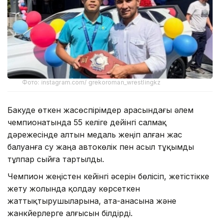
Фото: instagram.com/ grekoroman_wrestlingkz
Бакуде өткен жасөспірімдер арасындағы әлем
чемпионатында 55 келіге дейінгі салмақ
дәрежесінде алтын медаль жеңіп алған жас
балуанға су жаңа автокөлік пен асыл тұқымды
тұлпар сыйға тартылды.
Чемпион жеңістен кейінгі әсерін бөлісіп, жетістікке
жету жолында қолдау көрсеткен
жаттықтырушыларына, ата-анасына және
жанкүйерлерге алғысын білдірді.