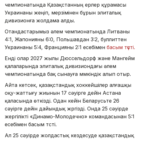
чемпионатында Қазақстанның ерлер құрамасы
Украинаны жеңіп, мерзімінен бұрын элиталық
дивизионға жолдама алды.
Отандастарымыз әлем чемпионатында Литваны
4:1, Жапонияны 6:0, Польшавдан 3:2, буллиттен
Украинаны 5:4, Францияны 2:1 есебімен
басым түсті.
Енді олар 2027 жылы Дюссельдорф және Мангейм
қалаларында элиталық дивизиондағы әлем
чемпионатында бақ сынауға мүмкіндік алып отыр.
Айта кетсек, қазақстандық хоккейшілер алғашқы
оқу-жаттығу жиынын 17 сәуірге дейін Астана
қаласында өткізді. Одан кейін Беларусьте 26
сәуірге дейін дайындық жүргізді. Онда 25 сәуірде
жергілікті «Динамо-Молодечно» командасынан 5:1
есебімен басым түсті.
Ал 25 сәуірде жолдастық кездесуде қазақстандық