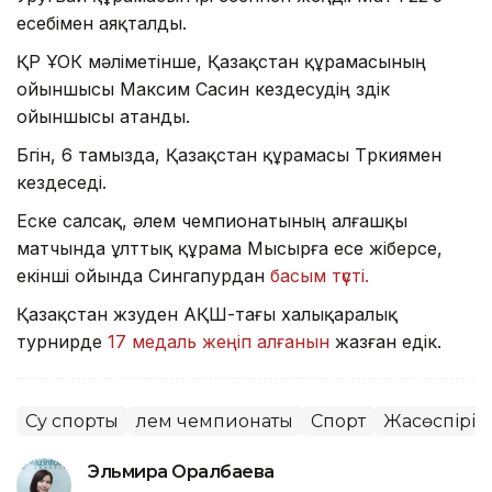
есебімен аяқталды.
ҚР ҰОК мәліметінше, Қазақстан құрамасының
ойыншысы Максим Сасин кездесудің үздік
ойыншысы атанды.
Бүгін, 6 тамызда, Қазақстан құрамасы Түркиямен
кездеседі.
Еске салсақ, әлем чемпионатының алғашқы
матчында ұлттық құрама Мысырға есе жіберсе,
екінші ойында Сингапурдан
басым түсті.
Қазақстан жүзуден АҚШ-тағы халықаралық
турнирде
17 медаль жеңіп алғанын
жазған едік.
Су спорты
Әлем чемпионаты
Спорт
Жасөспірім
Эльмира Оралбаева