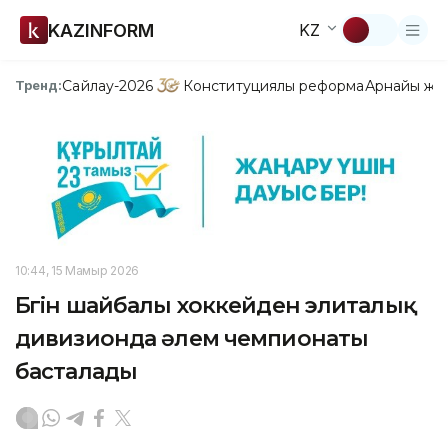
KAZINFORM
KZ
Сайлау-2026
Конституциялық реформа
Арнайы жо
Тренд:
10:44, 15 Мамыр 2026
Бүгін шайбалы хоккейден элиталық
дивизионда әлем чемпионаты
басталады