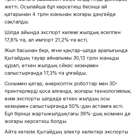
жетті. Осылайша бұл көрсеткіш бесінші ай
қатарынан 4 трлн юаньнан жоғары деңгейде
сақталды.
Шілде айында экспорт көлемі жылдық есеппен
17,8%-ға, ал импорт 21,2%-ға өсті.
Жыл басынан бері, яғни қаңтар–шілде аралығында
Қытайдың тауар айналымы 30,13 трлн юаньды
құрап, өткен жылдың сәйкес кезеңімен
салыстырғанда 17,3%-ға ұлғайды.
Сонымен қатар, өнеркәсіптік роботтар мен 3D-
принтерлерді қоса алғанда, жоғары технологиялық
өнім экспорты шілдеде өткен жылдың осы
кезеңімен салыстырғанда 50%-дан астамға өсті.
Бұл бірінші жартыжылдықтағы 39%-дық өсімнен де
жоғары көрсеткіш болды.
Айта кетелік Қытайдың электр көліктері экспорты