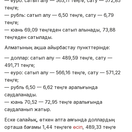
— еуро: сатып алу — 563,11 теңге, сату — 572,85
теңге;
— рубль: сатып алу — 6,50 теңге, сату — 6,79
теңге;
— юань 69,09 теңгеден сатып алынады, 73,88
теңгеден сатылады.
Алматының ақша айырбастау пункттерінде:
— доллар: сатып алу — 489,59 теңге, сату —
491,71 теңге;
— еуро: сатып алу — 566,16 теңге, сату — 571,22
теңге;
— рубль 6,50 — 6,62 теңге аралығында
саудаланады.
— юань 70,52 — 72,95 теңге аралығында
саудаланып жатыр.
Еске салайық, өткен апта аяғында доллардың
орташа бағамы 1,44 теңгеге
өсіп
, 489,33 теңге