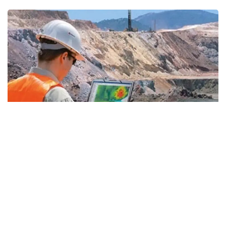
Фото: Kazinform
— «ҚазМұнайГаз» геологиялық барлаудың
үлкен бағдарламасын қабылдады. 2026-
2030 жылдары ауқымды іс-шаралар
жоспарланған. Осы ретте 26 ұңғыманы
бұрғылау қарастырылған. Бірқатар