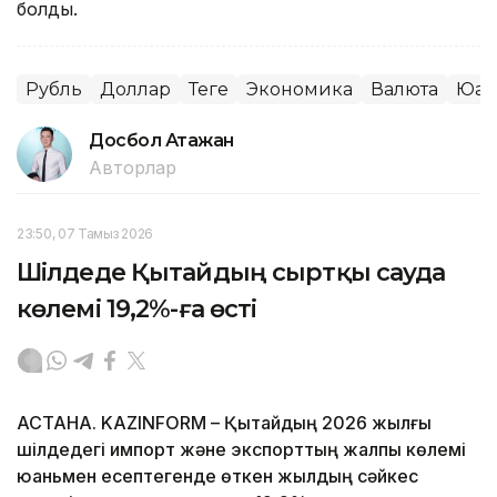
болды.
Рубль
Доллар
Теңге
Экономика
Валюта
Юан
Досбол Атажан
Авторлар
23:50, 07 Тамыз 2026
Шілдеде Қытайдың сыртқы сауда
көлемі 19,2%-ға өсті
АСТАНА. KAZINFORM – Қытайдың 2026 жылғы
шілдедегі импорт және экспорттың жалпы көлемі
юаньмен есептегенде өткен жылдың сәйкес