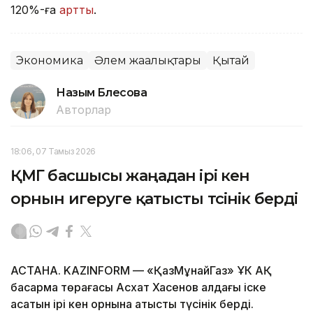
120%-ға
артты
.
Экономика
Әлем жаңалықтары
Қытай
Назым Бөлесова
Авторлар
18:06, 07 Тамыз 2026
ҚМГ басшысы жаңадан ірі кен
орнын игеруге қатысты түсінік берді
АСТАНА. KAZINFORM — «ҚазМұнайГаз» ҰК АҚ
басқарма төрағасы Асхат Хасенов алдағы іске
асатын ірі кен орнына қатысты түсінік берді.