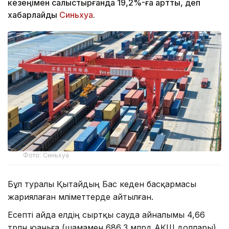
кезеңімен салыстырғанда 19,2%-ға артты, деп
хабарлайды
Синьхуа
.
Фото: Синьхуа
Бұл туралы Қытайдың Бас кеден басқармасы
жариялаған мәліметтерде айтылған.
Есепті айда елдің сыртқы сауда айналымы 4,66
трлн юаньға (шамамен 686,3 млрд АҚШ доллары)