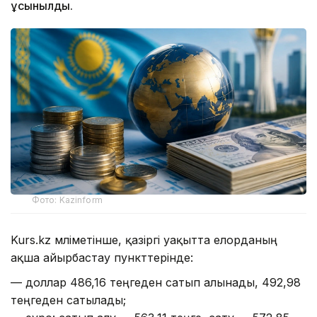
ұсынылды.
Фото: Kazinform
Kurs.kz мәліметінше, қазіргі уақытта елорданың
ақша айырбастау пункттерінде:
— доллар 486,16 теңгеден сатып алынады, 492,98
теңгеден сатылады;