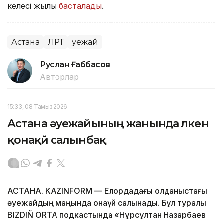
келесі жылы
басталады
.
Астана
ЛРТ
Әуежай
Руслан Ғаббасов
Авторлар
15:33, 08 Тамыз 2026
Астана әуежайының жанында үлкен
қонақүй салынбақ
АСТАНА. KAZINFORM — Елордадағы қолданыстағы
әуежайдың маңында қонақүй салынады. Бұл туралы
BIZDIÑ ORTA подкастында «Нұрсұлтан Назарбаев