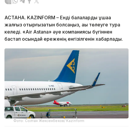
АСТАНА. KAZINFORM – Енді балаларды ұшаққа
жалғыз отырғызатын болсаңыз, ақы төлеуге тура
келеді. «Air Astana» әуе компаниясы бүгіннен
бастап осындай ереженің енгізілгенін хабарлады.
Фото: Солтан Жексенбеков/ Kazinform