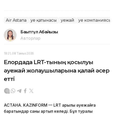
Air Astana
Әуе қатынасы
Әуежай
Әуе компаниясы
Бақытгүл Абайқызы
Авторлар
18:21, 08 Тамыз 2026
Елордада LRT-тының қосылуы
әуежай жолаушыларына қалай әсер
етті
АСТАНА. KAZINFORM — LRT арқылы әуежайға
баратындар саны артып келеді. Бұл туралы