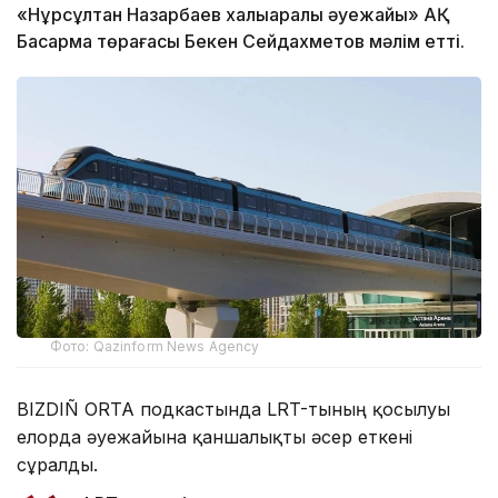
«Нұрсұлтан Назарбаев халықаралық әуежайы» АҚ
Басқарма төрағасы Бекен Сейдахметов мәлім етті.
Фото: Qazinform News Agency
BIZDIÑ ORTA подкастында LRT-тының қосылуы
елорда әуежайына қаншалықты әсер еткені
сұралды.