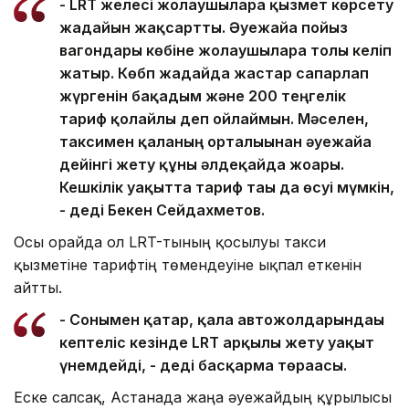
- LRT желесі жолаушыларға қызмет көрсету
жағдайын жақсартты. Әуежайға пойыз
вагондары көбіне жолаушыларға толы келіп
жатыр. Көбп жағдайда жастар сапарлап
жүргенін бақадым және 200 теңгелік
тариф қолайлы деп ойлаймын. Мәселен,
таксимен қаланың орталығынан әуежайға
дейінгі жету құны әлдеқайда жоғары.
Кешкілік уақытта тариф тағы да өсуі мүмкін,
- деді Бекен Сейдахметов.
Осы орайда ол LRT-тының қосылуы такси
қызметіне тарифтің төмендеуіне ықпал еткенін
айтты.
- Сонымен қатар, қала автожолдарындағы
кептеліс кезінде LRT арқылы жету уақыт
үнемдейді, - деді басқарма төрағасы.
Еске салсақ, Астанада жаңа әуежайдың құрылысы