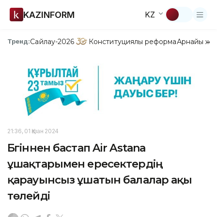
KAZINFORM
KZ
Сайлау-2026
Конституциялық реформа
Арнайы жо
Тренд:
21:36, 01 Қазан 2024
Бүгіннен бастап Air Astana
ұшақтарымен ересектердің
қарауынсыз ұшатын балалар ақы
төлейді