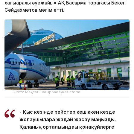
халықаралық әуежайы» АҚ Басқарма төрағасы Бекен
Сейдахметов мәлім етті.
Фото: Мақсат Шағырбаев\Kazinform
- Қыс кезінде рейстер кешіккен кезде
жолаушыларға жағдай жасау маңызды.
Қаланың орталығындағы қонақүйлерге