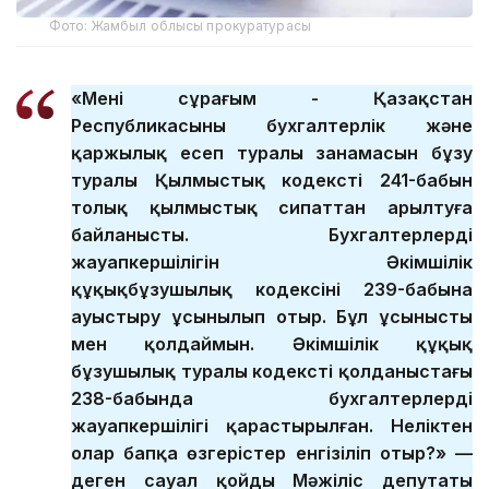
Фото: Жамбыл облысы прокуратурасы
«Менің сұрағым - Қазақстан
Республикасының бухгалтерлік және
қаржылық есеп туралы заңнамасын бұзу
туралы Қылмыстық кодекстің 241-бабын
толық қылмыстық сипаттан арылтуға
байланысты. Бухгалтерлердің
жауапкершілігін Әкімшілік
құқықбұзушылық кодексінің 239-бабына
ауыстыру ұсынылып отыр. Бұл ұсынысты
мен қолдаймын. Әкімшілік құқық
бұзушылық туралы кодекстің қолданыстағы
238-бабында бухгалтерлердің
жауапкершілігі қарастырылған. Неліктен
олар бапқа өзгерістер енгізіліп отыр?» —
деген сауал қойды Мәжіліс депутаты