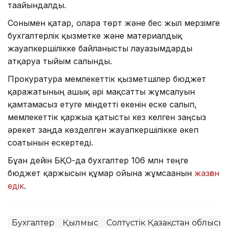
тағайындалды.
Сонымен қатар, оларға төрт және бес жыл мерзімге
бухгалтерлік қызметке және материалдық
жауапкершілікке байланысты лауазымдарды
атқаруға тыйым салынды.
Прокуратура мемлекеттік қызметшілер бюджет
қаражатының ашық әрі мақсатты жұмсалуын
қамтамасыз етуге міндетті екенін еске салып,
мемлекеттік қаржыға қатысты кез келген заңсыз
әрекет заңда көзделген жауапкершілікке әкеп
соғатынын ескертеді.
Бұған дейін БҚО-да бухгалтер 106 млн теңге
бюджет қаржысын құмар ойынға жұмсағанын
жазған
едік
.
Бухгалтер
Қылмыс
Солтүстік Қазақстан облысы