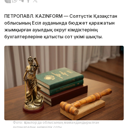
ПЕТРОПАВЛ. KAZINFORM — Солтүстік Қазақстан
облысының Есіл ауданында бюджет қаражатын
жымқырған ауылдық округ әкімдіктерінің
бухгалтерлеріне қатысты сот үкімі шықты.
Фото: Қызылорда облысының мамандандырылған
ауданаралық әкімшілік соты