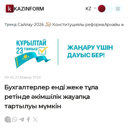
KAZINFORM
KZ
Сайлау-2026
Конституциялық реформа
Арнайы жо
Тренд:
09:45, 22 Мамыр 2024
Бухгалтерлер енді жеке тұлға
ретінде әкімшілік жауапқа
тартылуы мүмкін