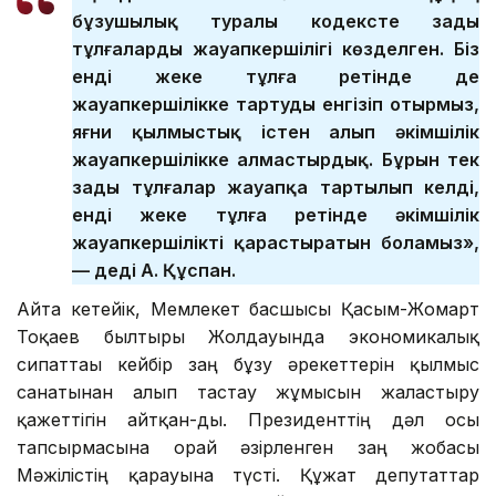
бұзушылық туралы кодексте заңды
тұлғалардың жауапкершілігі көзделген. Біз
енді жеке тұлға ретінде де
жауапкершілікке тартуды енгізіп отырмыз,
яғни қылмыстық істен алып әкімшілік
жауапкершілікке алмастырдық. Бұрын тек
заңды тұлғалар жауапқа тартылып келді,
енді жеке тұлға ретінде әкімшілік
жауапкершілікті қарастыратын боламыз»,
— деді А. Құспан.
Айта кетейік, Мемлекет басшысы Қасым-Жомарт
Тоқаев былтырғы Жолдауында экономикалық
сипаттағы кейбір заң бұзу әрекеттерін қылмыс
санатынан алып тастау жұмысын жалғастыру
қажеттігін айтқан-ды. Президенттің дәл осы
тапсырмасына орай әзірленген заң жобасы
Мәжілістің қарауына түсті. Құжат депутаттар