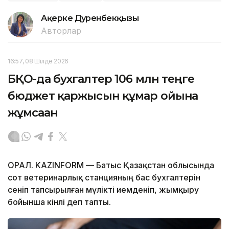
Ақерке Дәуренбекқызы
Авторлар
16:57, 08 Шілде 2026
БҚО-да бухгалтер 106 млн теңге
бюджет қаржысын құмар ойынға
жұмсаған
ОРАЛ. KAZINFORM — Батыс Қазақстан облысында
сот ветеринарлық станцияның бас бухгалтерін
сеніп тапсырылған мүлікті иемденіп, жымқыру
бойынша кінәлі деп тапты.