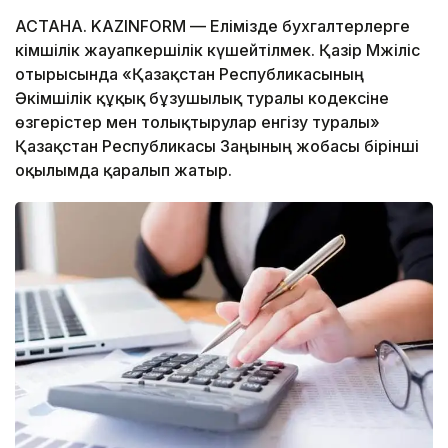
АСТАНА. KAZINFORM — Елімізде бухгалтерлерге
әкімшілік жауапкершілік күшейтілмек. Қазір Мәжіліс
отырысында «Қазақстан Республикасының
Әкімшілік құқық бұзушылық туралы кодексіне
өзгерістер мен толықтырулар енгізу туралы»
Қазақстан Республикасы Заңының жобасы бірінші
оқылымда қаралып жатыр.