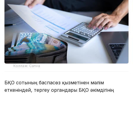
Коллаж: Canva
БҚО сотының баспасөз қызметінен мәлім
еткеніндей, тергеу органдары БҚО әкімдігінің
ветеринария басқармасына қарасты Казталов
аудандық ветеринариялық станциясының бас
бухгалтері Б-ға бөтеннің сеніп тапсырылған мүлкін
иемдену және ысырап ету (Қылмыстық кодекстің
189-бабы, 4-бөлігі, 2-тармағы) айыбын тақты.