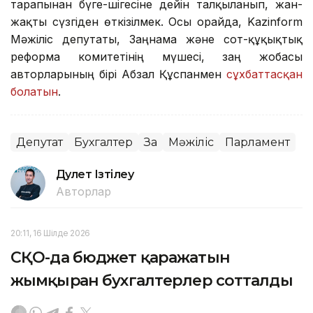
тарапынан бүге-шігесіне дейін талқыланып, жан-
жақты сүзгіден өткізілмек. Осы орайда, Kazinform
Мәжіліс депутаты, Заңнама және сот-құқықтық
реформа комитетінің мүшесі, заң жобасы
авторларының бірі Абзал Құспанмен
сұхбаттасқан
болатын
.
Депутат
Бухгалтер
Заң
Мәжіліс
Парламент
Дәулет Ізтілеу
Авторлар
20:11, 16 Шілде 2026
СҚО-да бюджет қаражатын
жымқырған бухгалтерлер сотталды