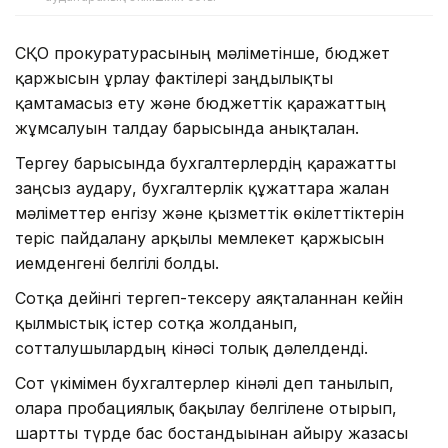
СҚО прокуратурасының мәліметінше, бюджет
қаржысын ұрлау фактілері заңдылықты
қамтамасыз ету және бюджеттік қаражаттың
жұмсалуын талдау барысында анықталған.
Тергеу барысында бухгалтерлердің қаражатты
заңсыз аудару, бухгалтерлік құжаттарға жалған
мәліметтер енгізу және қызметтік өкілеттіктерін
теріс пайдалану арқылы мемлекет қаржысын
иемденгені белгілі болды.
Сотқа дейінгі тергеп-тексеру аяқталғаннан кейін
қылмыстық істер сотқа жолданып,
сотталушылардың кінәсі толық дәлелденді.
Сот үкімімен бухгалтерлер кінәлі деп танылып,
оларға пробациялық бақылау белгілене отырып,
шартты түрде бас бостандығынан айыру жазасы