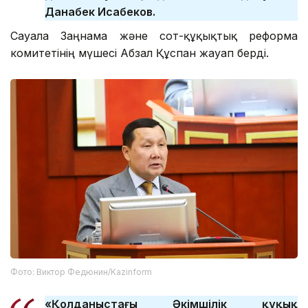
Данабек Исабеков.
Сауалға Заңнама және сот-құқықтық реформа
комитетінің мүшесі Абзал Құспан жауап берді.
Фото: Виктор Федюнин/Kazinform
«Қолданыстағы Әкімшілік құқық