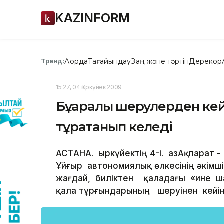
KAZINFORM
Ақорда
Тағайындау
Заң және тәртіп
Дерекқор
Тренд:
15:27, 04 Қыркүйек 2009
Бұқаралық шерулерден ке
тұрақтанып келеді
АСТАНА. Қыркүйектің 4-і. ҚазАқпарат
Ұйғыр автономиялық өлкесінің әкім
жағдай, биліктен қаладағы «ине 
қала тұрғындарының шеруінен кейін,