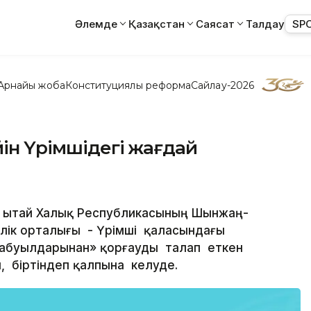
Әлемде
Қазақстан
Саясат
Талдау
SP
Арнайы жоба
Конституциялық реформа
Сайлау-2026
йін Үрімшідегі жағдай
 - Қытай Халық Республикасының Шынжаң-
шілік орталығы - Үрімші қаласындағы
шабуылдарынан» қорғауды талап еткен
 біртіндеп қалпына келуде.