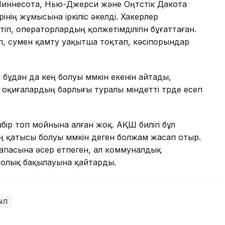
ннесота, Нью-Джерси және Оңтүстік Дакота
нің жұмысына іркіліс әкелді. Хакерлер
п, операторлардың қолжетімділігін бұғаттаған.
, сумен қамту уақытша тоқтап, кәсіпорындар
дан да кең болуы мүмкін екенін айтады,
оқиғалардың барлығы туралы міндетті түрде есеп
шбір топ мойнына алған жоқ. АҚШ билігі бұл
ң қатысы болуы мүмкін деген болжам жасап отыр.
апасына әсер етпеген, ал коммуналдық
 толық бақылауына қайтарды.
ыл