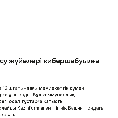
су жүйелері кибершабуылға
е 12 штатындағы мемлекеттік сумен
рға ұшырады. Бұл коммуналдық
дегі осал тұстарға қатысты
лайды Kazinform агенттігінің Вашингтондағы
 жасап.