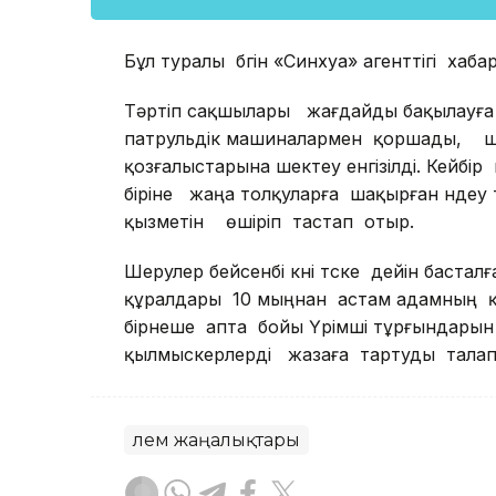
Бұл туралы бүгін «Синхуа» агенттігі хаба
Тәртіп сақшылары жағдайды бақылауғ
патрульдік машиналармен қоршады, ше
қозғалыстарына шектеу енгізілді. Кейб
біріне жаңа толқуларға шақырған үндеу
қызметін өшіріп тастап отыр.
Шерулер бейсенбі күні түске дейін баст
құралдары 10 мыңнан астам адамның қ
бірнеше апта бойы Үрімші тұрғындар
қылмыскерлерді жазаға тартуды талап 
Әлем жаңалықтары