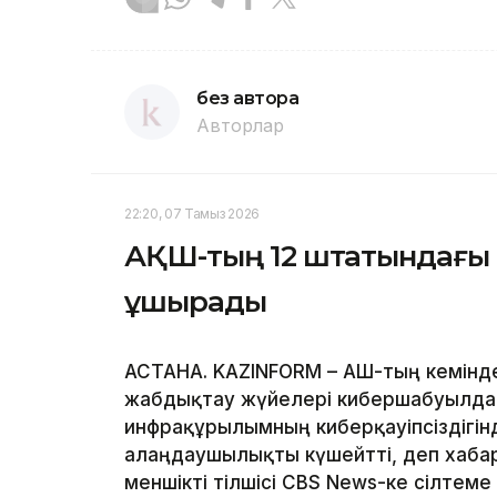
без автора
Авторлар
22:20, 07 Тамыз 2026
АҚШ-тың 12 штатындағы 
ұшырады
АСТАНА. KAZINFORM – АҚШ-тың кемінд
жабдықтау жүйелері кибершабуылда
инфрақұрылымның киберқауіпсіздігін
алаңдаушылықты күшейтті, деп хабар
меншікті тілшісі CBS News-ке сілтеме