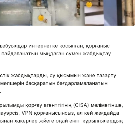
шабуылдар интернетке қосылған, қорғаныс
ді пайдаланатын мыңдаған сумен жабдықтау
істік жабдықтарды, су қысымын және тазарту
мөлшерін басқаратын бағдарламаланатын
.
ылымды қорғау агенттігінің (CISA) мәліметінше,
ауэрсіз, VPN қорғанысынсыз, ал кей жағдайда
рынан хакерлер жүйеге оңай еніп, құрылғылардың