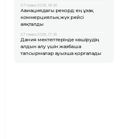
07 тамыз 2026, 18:30
Авиациядағы рекорд: ең ұзақ
коммерциялық жүк рейсі
аяқталды
07 тамыз 2026, 17:35
Дания мектептерінде көшірудің
алдын алу үшін жазбаша
тапсырмалар ауызша қорғалады