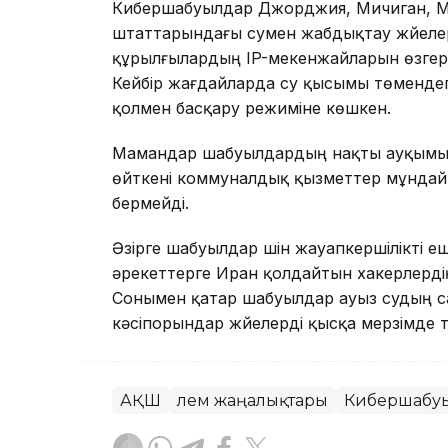
Кибершабуылдар Джорджия, Мичиган, Ми
штаттарындағы сумен жабдықтау жүйелері
құрылғылардың IP-мекенжайларын өзгерті
Кейбір жағдайларда су қысымы төмендеп
қолмен басқару режиміне көшкен.
Мамандар шабуылдардың нақты ауқымы бұ
өйткені коммуналдық қызметтер мұндай 
бермейді.
Әзірге шабуылдар үшін жауапкершілікті е
әрекеттерге Иран қолдайтын хакерлерді
Сонымен қатар шабуылдар ауыз судың с
кәсіпорындар жүйелерді қысқа мерзімде
АҚШ
Әлем жаңалықтары
Кибершабу