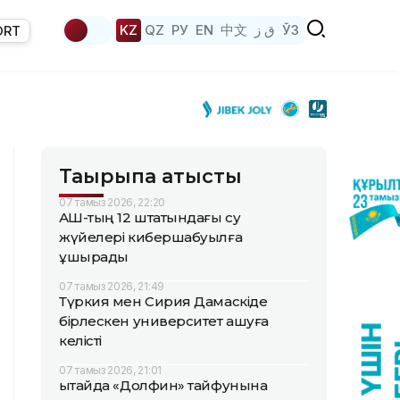
KZ
QZ
РУ
EN
中文
ق ز
ЎЗ
ORT
Тақырыпқа қатысты
07 тамыз 2026, 22:20
АҚШ-тың 12 штатындағы су
жүйелері кибершабуылға
ұшырады
07 тамыз 2026, 21:49
Түркия мен Сирия Дамаскіде
бірлескен университет ашуға
келісті
07 тамыз 2026, 21:01
Қытайда «Долфин» тайфунына