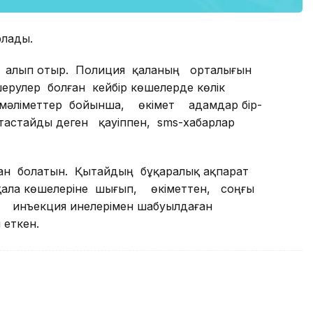
рлады.
а алып отыр. Полиция қаланың орталығын
рулер болған кейбір көшелерде көлік
ір мәліметтер бойынша, өкімет адамдар бір-
 тастайды деген қауіппен, sms-хабарлар
алған болатын. Қытайдың бұқаралық ақпарат
ала көшелеріне шығып, өкіметтен, соңғы
ын инъекция инелерімен шабуылдаған
еткен.