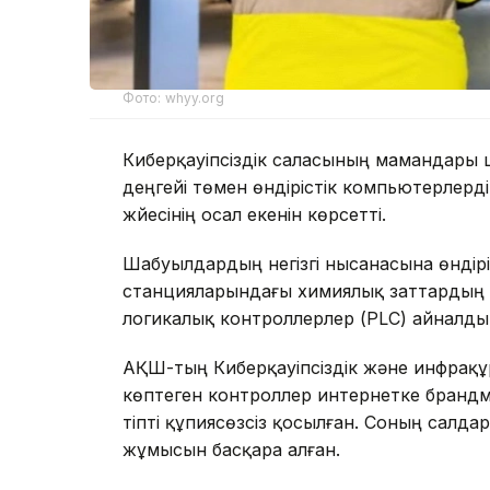
Фото: whyy.org
Киберқауіпсіздік саласының мамандары 
деңгейі төмен өндірістік компьютерлер
жүйесінің осал екенін көрсетті.
Шабуылдардың негізгі нысанасына өндір
станцияларындағы химиялық заттардың 
логикалық контроллерлер (PLC) айналды
АҚШ-тың Киберқауіпсіздік және инфрақұр
көптеген контроллер интернетке брандм
тіпті құпиясөзсіз қосылған. Соның салда
жұмысын басқара алған.