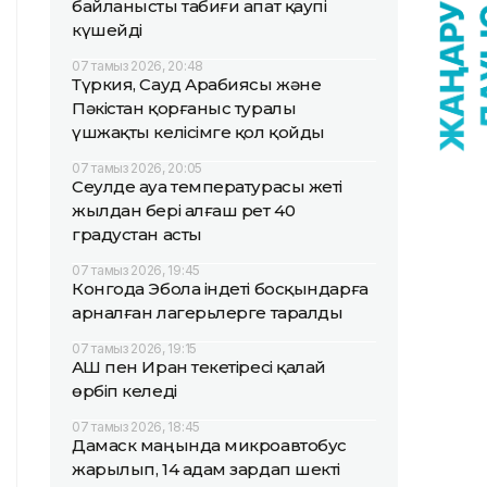
байланысты табиғи апат қаупі
күшейді
07 тамыз 2026, 20:48
Түркия, Сауд Арабиясы және
Пәкістан қорғаныс туралы
үшжақты келісімге қол қойды
07 тамыз 2026, 20:05
Сеулде ауа температурасы жеті
жылдан бері алғаш рет 40
градустан асты
07 тамыз 2026, 19:45
Конгода Эбола індеті босқындарға
арналған лагерьлерге таралды
07 тамыз 2026, 19:15
АҚШ пен Иран текетіресі қалай
өрбіп келеді
07 тамыз 2026, 18:45
Дамаск маңында микроавтобус
жарылып, 14 адам зардап шекті