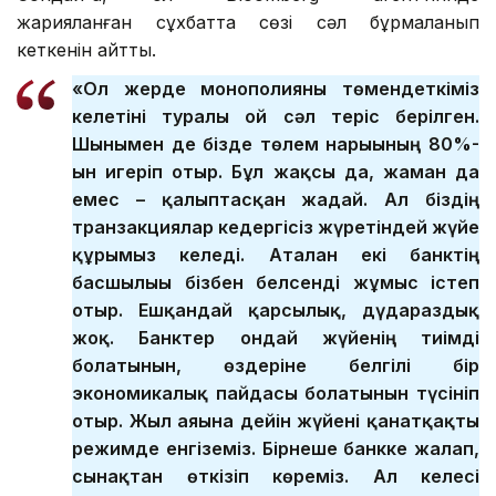
жарияланған сұхбатта сөзі сәл бұрмаланып
кеткенін айтты.
«Ол жерде монополияны төмендеткіміз
келетіні туралы ой сәл теріс берілген.
Шынымен де бізде төлем нарығының 80%-
ын игеріп отыр. Бұл жақсы да, жаман да
емес – қалыптасқан жағдай. Ал біздің
транзакциялар кедергісіз жүретіндей жүйе
құрғымыз келеді. Аталған екі банктің
басшылығы бізбен белсенді жұмыс істеп
отыр. Ешқандай қарсылық, дүдараздық
жоқ. Банктер ондай жүйенің тиімді
болатынын, өздеріне белгілі бір
экономикалық пайдасы болатынын түсініп
отыр. Жыл аяғына дейін жүйені қанатқақты
режимде енгіземіз. Бірнеше банкке жалғап,
сынақтан өткізіп көреміз. Ал келесі