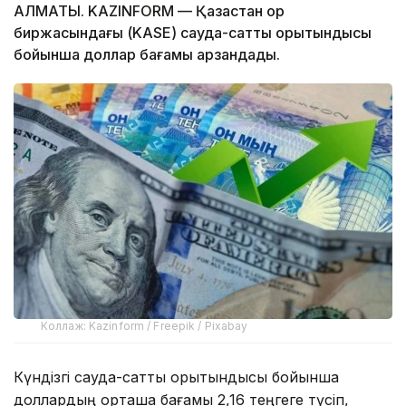
АЛМАТЫ. KAZINFORM — Қазақстан қор
биржасындағы (KASE) сауда-саттық қорытындысы
бойынша доллар бағамы арзандады.
Коллаж: Kazinform / Freepik / Pixabay
Күндізгі сауда-саттық қорытындысы бойынша
доллардың орташа бағамы 2,16 теңгеге түсіп,