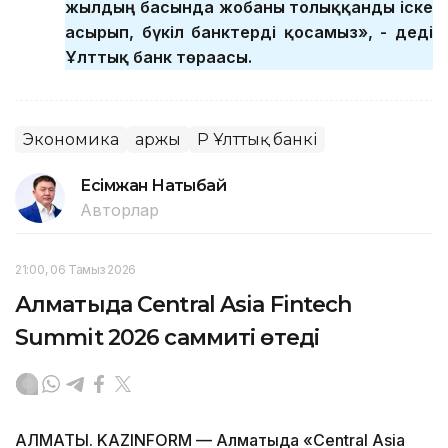
жылдың басында жобаны толыққанды іске
асырып, бүкіл банктерді қосамыз», - деді
Ұлттық банк төрағасы.
Экономика
Қаржы
ҚР Ұлттық банкі
Есімжан Нақтыбай
Авторлар
21:00, 06 Тамыз 2026
Алматыда Central Asia Fintech
Summit 2026 саммиті өтеді
АЛМАТЫ. KAZINFORM — Алматыда «Central Asia