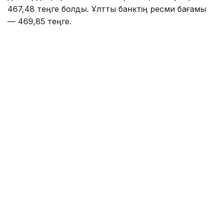
467,48 теңге болды. Ұлттық банктің ресми бағамы
— 469,85 теңге.
Kurs.kz мәліметіне сәйкес, елорданың ақша
айырбастау орындарында:
— доллар 465,05 теңгеден сатып алынады, 472,05
теңгеден сатылады;
— еуро: сатып алу — 534,05 теңге, сату — 544,05
теңге;
— рубль: сатып алу — 5,45 теңге, сату — 5,65
теңге.
— юань: сатып алу — 68,84 теңге, сату — 73,03
теңге.
Алматының ақша айырбастау пункттерінде доллар
орта есеппен 467,85 теңгеден сатып алынады,
469,89 теңгеден сатылады. Еуро 538,53 — 543,71
теңге, ал рубль 5,53 — 5,66 теңге аралығында