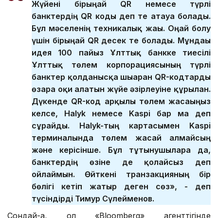
Жүйені бірыңғай QR немесе түрлі
банктердің QR коды деп те атауға болады.
Бұл мәселенің техникалық жағы. Оңай болу
үшін бірыңғай QR десек те болады. Мұндағы
идея 100 пайыз Ұлттық банкке тиесілі
Ұлттық төлем корпорациясының түрлі
банктер қолданысқа шығарған QR-кодтарды
өзара оқи алатын жүйе әзірлеуіне құрылған.
Дүкенде QR-код арқылы төлем жасағыңыз
келсе, Halyk немесе Kaspi бар ма деп
сұрайды. Halyk-тың картасымен Kaspi
терминалында төлем жасай алмайсың
және керісінше. Бұл тұтынушыларға да,
банктердің өзіне де қолайсыз деп
ойлаймын. Өйткені транзакцияның бір
бөлігі кетіп жатыр деген сөз», - деп
түсіндірді Тимур Сүлейменов.
Сондай-ақ, ол «Bloomberg» агенттігінде