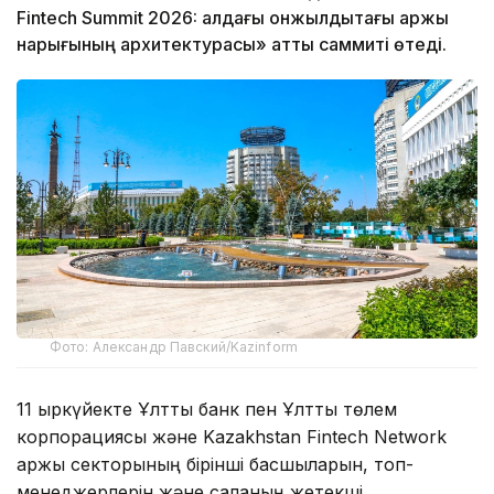
Fintech Summit 2026: алдағы онжылдықтағы қаржы
нарығының архитектурасы» атты саммиті өтеді.
Фото: Александр Павский/Kazinform
11 қыркүйекте Ұлттық банк пен Ұлттық төлем
корпорациясы және Kazakhstan Fintech Network
қаржы секторының бірінші басшыларын, топ-
менеджерлерін және саланың жетекші