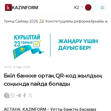
KAZINFORM
KZ
Сайлау-2026
Конституциялық реформа
Арнайы жо
Тренд:
14:54, 12 Сәуір 2024
Бүкіл банкке ортақ QR-код жылдың
соңында пайда болады
АСТАНА. KAZINFORM – Ұлттық банктің басқарма