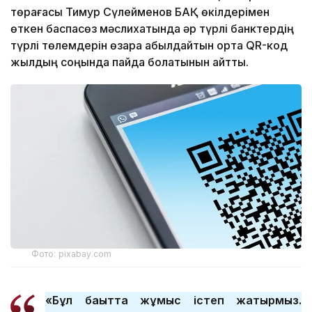
төрағасы Тимур Сүлейменов БАҚ өкілдерімен
өткен баспасөз мәслихатында әр түрлі банктердің
түрлі төлемдерін өзара қабылдайтын ортақ QR-код
жылдың соңында пайда болатынын айтты.
Фото: pixabay.com
«Бұл бағытта жұмыс істеп жатырмыз.