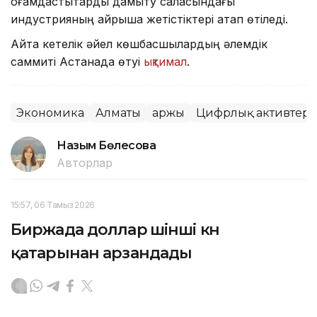
қоғамдастықтарды дамыту саласындағы
индустрияның айрықша жетістіктері атап өтіледі.
Айта кетелік әйел көшбасшылардың әлемдік
саммиті Астанада өтуі
ықтимал
.
Экономика
Алматы
Қаржы
Цифрлық активтер
Назым Бөлесова
Авторлар
15:57, 06 Тамыз 2026
Биржада доллар үшінші күн
қатарынан арзандады