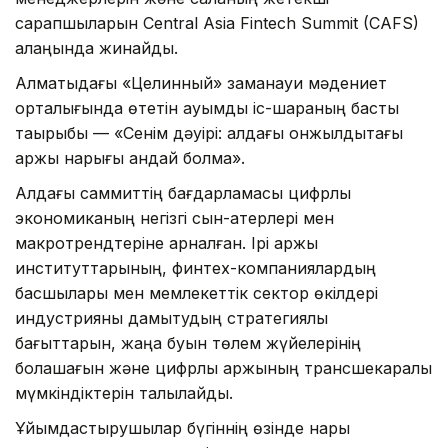
сарапшыларын Central Asia Fintech Summit (CAFS)
алаңында жинайды.
Алматыдағы «Целинный» заманауи мәдениет
орталығында өтетін ауқымды іс-шараның басты
тақырыбы — «Сенім дәуірі: алдағы онжылдықтағы
қаржы нарығы қандай болмақ».
Алдағы саммиттің бағдарламасы цифрлық
экономиканың негізгі сын-қатерлері мен
макротрендтеріне арналған. Ірі қаржы
институттарының, финтех-компаниялардың
басшылары мен мемлекеттік сектор өкілдері
индустрияны дамытудың стратегиялық
бағыттарын, жаңа буын төлем жүйелерінің
болашағын және цифрлық қаржының трансшекаралық
мүмкіндіктерін талқылайды.
Ұйымдастырушылар бүгіннің өзінде нарық