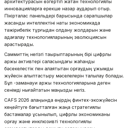
архитектурасын өзгертіп жатқан технологиялық
инновацияларға ерекше назар аударып отыр.
Пікірталас панельдері барысында сарапшылар
жасанды интеллектіні нақты экономикада
тәжірибелік тұрғыдан қолдану жолдарын және
қадағалау технологияларының эволюциясын
қарастырады.
Саммиттің негізгі тақырыптарының бірі цифрлық
қаржы активтері саласындағы жаһандық
бәсекелестік пен алаяқтықтан қорғаудың ұжымдық
жүйесін қалыптастыру мәселелерін талқылау болады.
Бұл -заманауи қаржы технологияларына деген
сенімді нығайтатын маңызды негіз.
CAFS 2026 алаңында өңірдің финтех-экожүйесін
кеңейтуге бағытталған жаңа стратегиялық
бастамалар ұсынылып, цифрлық экономиканы
қорғау және инклюзивті технологиялық