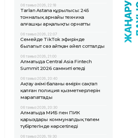
06 тамыз 2026, 22:18
Tarlan Astana құрылысы: 245
тонналық арнайы техника
алғашқы арқалықты орнатты
06 тамыз 2026, 22:07
Семейде TikTok эфирінде
былапыт сөз айтқан әйел сотталды
06 тамыз 2026, 21:00
Алматыда Central Asia Fintech
Summit 2026 саммиті өтеді
06 тамыз 2026, 20:40
Ақтау әкімі баланың өмірін сақтап
қалған полиция қызметкерлерін
марапаттады
06 тамыз 2026, 20:30
Алматыда МИБ пен ПИК
қарыздары коммуналдық төлем
түбіртегінде көрсетіледі
06 тамыз 2026, 19:30