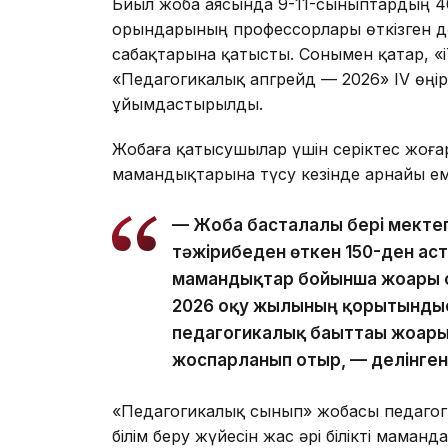
Биыл жоба аясында 9-11-сыныптардың 4
орындарының профессорлары өткізген дә
сабақтарына қатысты. Сонымен қатар, «i
«Педагогикалық апгрейд — 2026» IV өңір
ұйымдастырылды.
Жобаға қатысушылар үшін серіктес жоғ
мамандықтарына түсу кезінде арнайы ем
— Жоба басталғалы бері мект
тәжірибеден өткен 150-ден ас
мамандықтар бойынша жоғары оқ
2026 оқу жылының қорытындыс
педагогикалық бағыттағы жоғар
жоспарланып отыр, — делінген
«Педагогикалық сынып» жобасы педагог
білім беру жүйесін жас әрі білікті мама