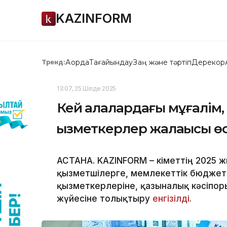
KAZINFORM
Ақорда
Тағайындау
Заң және тәртіп
Дерекқор
Тренд:
13:07, 25 Шілде 2025
Кей қалалардағы мұғалім,
қызметкерлер жалақысы өс
АСТАНА. KAZINFORM – Үкіметтің 2025
қызметшілерге, мемлекеттік бюджет
қызметкерлеріне, қазыналық кәсіпо
жүйесіне толықтыру
енгізілді.