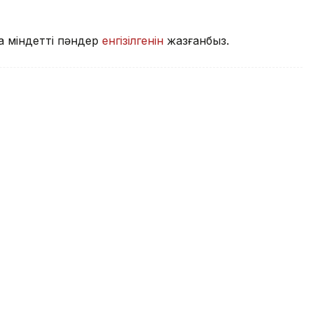
а міндетті пәндер
енгізілгенін
жазғанбыз.
п мектептерде үш жаңа