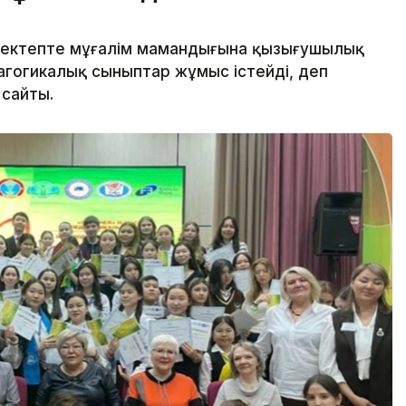
мектепте мұғалім мамандығына қызығушылық
гогикалық сыныптар жұмыс істейді, деп
 сайты.