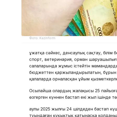
Фото: Kazinform
Құжатқа сәйкес, денсаулық сақтау, білім 
спорт, ветеринария, орман шаруашылығ
салаларында жұмыс істейтін мамандарды
бюджеттен қаржыландырылатын, бұрын а
қалаларда орналасқан ұйым қызметкерле
Осылайша олардың жалақысы 25 пайызға 
өзгерген күннен бастап екі жыл ішінде тө
Қаулы 2025 жылғы 24 шілдеден бастап кү
туындаған құқықтық қатынасқа қолданы