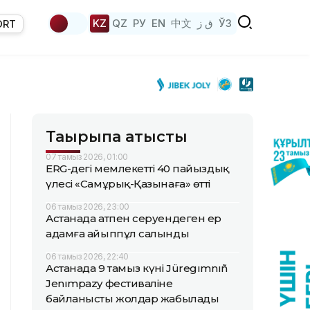
KZ
QZ
РУ
EN
中文
ق ز
ЎЗ
ORT
Тақырыпқа қатысты
07 тамыз 2026, 01:00
ERG-дегі мемлекеттің 40 пайыздық
үлесі «Самұрық-Қазынаға» өтті
06 тамыз 2026, 23:00
Астанада атпен серуендеген ер
адамға айыппұл салынды
06 тамыз 2026, 22:40
Астанада 9 тамыз күні Jüregımnıñ
Jenımpazy фестиваліне
байланысты жолдар жабылады