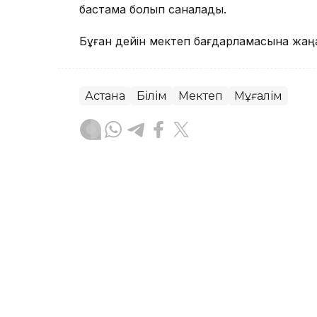
бастама болып саналады.
Бұған дейін мектеп бағдарламасына жаң
Астана
Білім
Мектеп
Мұғалім
Айнұр Тумакбаева
Авторлар
08:55, 22 Шілде 2026
Жаңа оқу жылынан баста