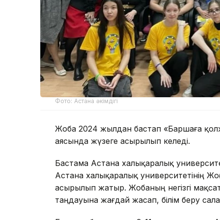
Фото: Астана әкімдігі
Жоба 2024 жылдан бастап «Баршаға қолж
аясында жүзеге асырылып келеді.
Бастама Астана халықаралық университе
Астана халықаралық университетінің Жоғ
асырылып жатыр. Жобаның негізгі мақс
таңдауына жағдай жасап, білім беру сала