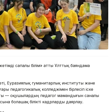
етімді сапалы білім» атты Ұлттық баяндама
ті, Еуразиялық гуманитарлық институты және
ары педагогикалық колледжімен бірлесіп іске
аты — оқушылардың педагог мамандығын саналы
сына болашақ білікті кадрларды даярлау.