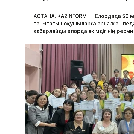
АСТАНА. KAZINFORM — Елордада 50 
танытатын оқушыларға арналған педа
хабарлайды елорда әкімдігінің ресми