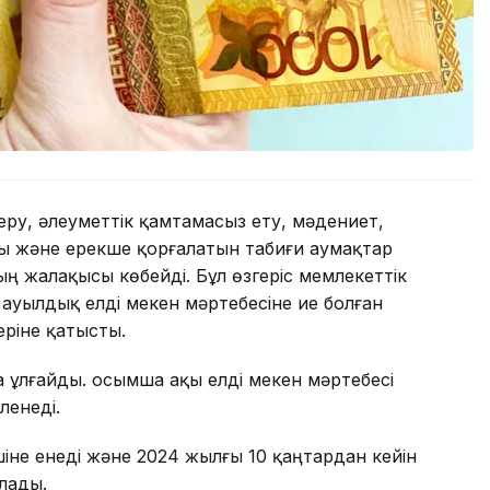
беру, әлеуметтік қамтамасыз ету, мәдениет,
ы және ерекше қорғалатын табиғи аумақтар
ң жалақысы көбейді. Бұл өзгеріс мемлекеттік
уылдық елді мекен мәртебесіне ие болған
ріне қатысты.
ұлғайды. Қосымша ақы елді мекен мәртебесі
ленеді.
шіне енеді және 2024 жылғы 10 қаңтардан кейін
лады.