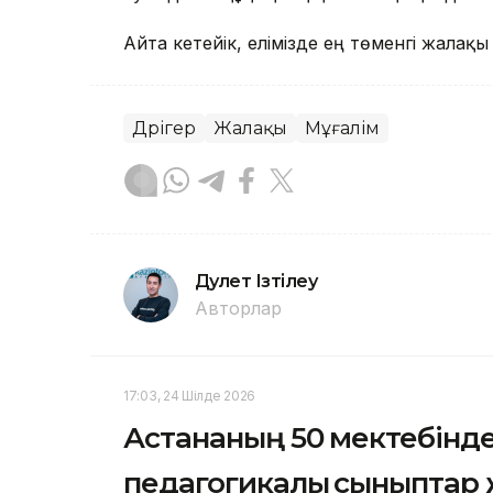
Айта кетейік, елімізде ең төменгі жала
Дәрігер
Жалақы
Мұғалім
Дәулет Ізтілеу
Авторлар
17:03, 24 Шілде 2026
Астананың 50 мектебінд
педагогикалық сыныптар 