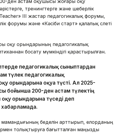
00-ден астам оқушысы жоғары оқу
рістерге, тренингтерге және шеберлік
Teacher» ІІІ жастар педагогикалық форумы,
лік форумы және «Кәсіби старт» қалалық слеті
ары оқу орындарының педагогикалық
тиханнан босату мүмкіндігі қарастырылған.
ептерде педагогикалық сыныптардан
там түлек педагогикалық
у орындарына оқуға түсті. Ал 2025-
ы бойынша 200-ден астам түлектің
ы оқу орындарына түседі деп
 хабарламада.
 мамандығының беделін арттырып, елорданың
ндармен толықтыруға бағытталған маңызды