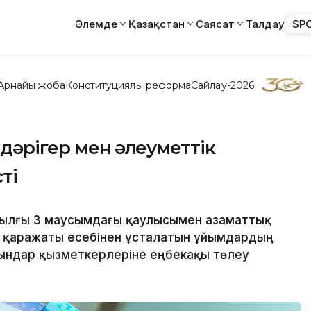
Әлемде
Қазақстан
Саясат
Талдау
SP
Арнайы жоба
Конституциялық реформа
Сайлау-2026
 дәрігер мен әлеуметтік
ті
 жылғы 3 маусымдағы қаулысымен азаматтық
 қаражаты есебінен ұсталатын ұйымдардың
рындар қызметкерлеріне еңбекақы төлеу