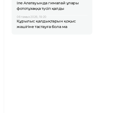
Іле Алатауында гималай ұлары
фототұзаққа түсіп қалды
06 тамыз 2026, 19:20
Құрылыс қалдықтарын қоқыс
жәшігіне тастауға бола ма