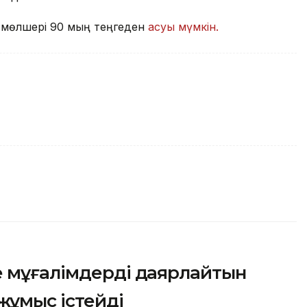
қы мөлшері 90 мың теңгеден
асуы мүмкін.
е мұғалімдерді даярлайтын
жұмыс істейді