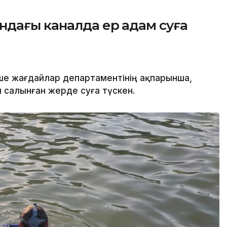
ндағы каналда ер адам суға
нше жағдайлар департаментінің ақпарынша,
салынған жерде суға түскен.