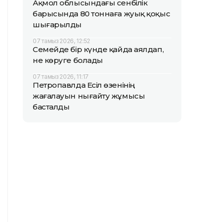
Ақмол облысындағы сенбілік
барысында 80 тоннаға жуық қоқыс
шығарылды
07 тамыз 2026, 12:52
Семейде бір күнде қайда аялдап,
не көруге болады
07 тамыз 2026, 11:17
Петропавлда Есіл өзенінің
жағалауын нығайту жұмысы
басталды