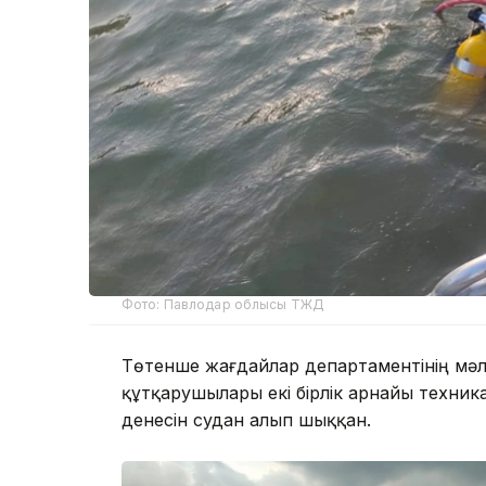
Фото: Павлодар облысы ТЖД
Төтенше жағдайлар департаментінің мәл
құтқарушылары екі бірлік арнайы техни
денесін судан алып шыққан.