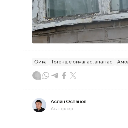
Оқиға
Төтенше оқиғалар, апаттар
Ақмо
Аслан Оспанов
Авторлар