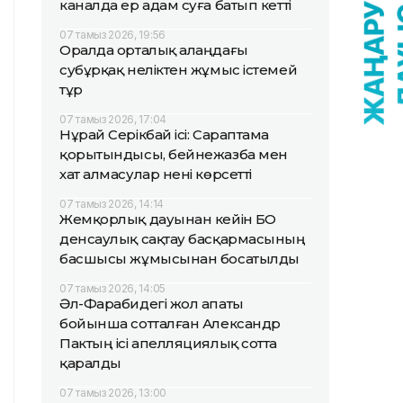
каналда ер адам суға батып кетті
07 тамыз 2026, 19:56
Оралда орталық алаңдағы
субұрқақ неліктен жұмыс істемей
тұр
07 тамыз 2026, 17:04
Нұрай Серікбай ісі: Сараптама
қорытындысы, бейнежазба мен
хат алмасулар нені көрсетті
07 тамыз 2026, 14:14
Жемқорлық дауынан кейін БҚО
денсаулық сақтау басқармасының
басшысы жұмысынан босатылды
07 тамыз 2026, 14:05
Әл-Фарабидегі жол апаты
бойынша сотталған Александр
Пактың ісі апелляциялық сотта
қаралды
07 тамыз 2026, 13:00