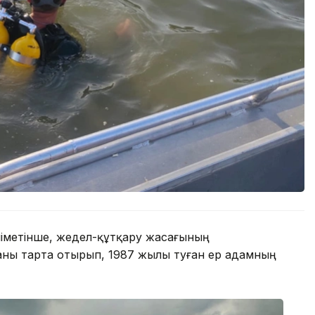
іметінше, жедел-құтқару жасағының
каны тарта отырып, 1987 жылы туған ер адамның