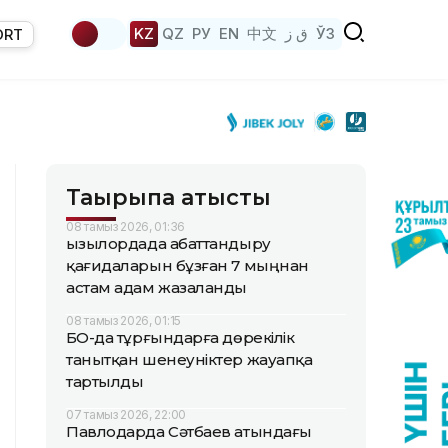
KZ
QZ
РУ
EN
中文
ق ز
ЎЗ
ORT
Тақырыпқа қатысты
08 тамыз 2026, 01:36
Қызылордада абаттандыру
қағидаларын бұзған 7 мыңнан
астам адам жазаланды
08 тамыз 2026, 01:15
БҚО-да тұрғындарға дөрекілік
танытқан шенеуніктер жауапқа
тартылды
07 тамыз 2026, 22:00
Павлодарда Сәтбаев атындағы