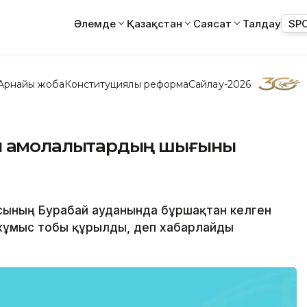
Әлемде
Қазақстан
Саясат
Талдау
SP
Арнайы жоба
Конституциялық реформа
Сайлау-2026
н ақмолалықтардың шығыны
ысының Бурабай ауданында бұршақтан келген
 жұмыс тобы құрылды, деп хабарлайды