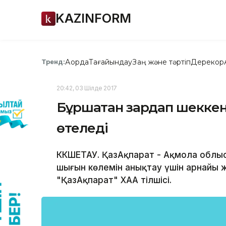
KAZINFORM
Ақорда
Тағайындау
Заң және тәртіп
Дерекқор
Тренд:
20:42, 03 Шілде 2017
Бұршақтан зардап шекке
өтеледі
КӨКШЕТАУ. ҚазАқпарат - Ақмола обл
шығын көлемін анықтау үшін арнайы
"ҚазАқпарат" ХАА тілшісі.