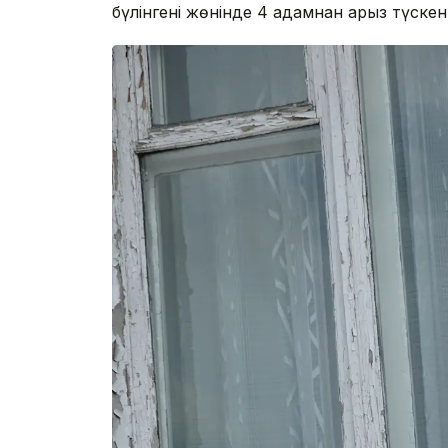
бүлінгені жөнінде 4 адамнан арыз түскен