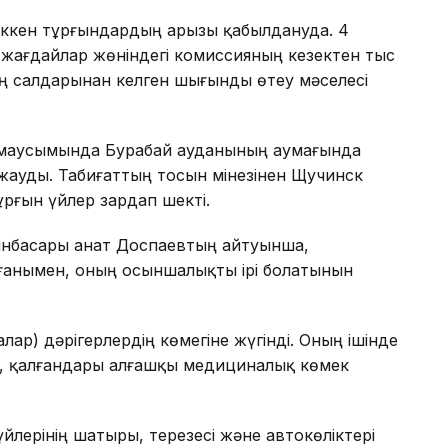
 шеккен тұрғындардың арызы қабылдануда. 4
жағдайлар жөніндегі комиссияның кезектен тыс
ң салдарынан келген шығынды өтеу мәселесі
0 маусымында Бурабай ауданының аумағында
 жауды. Табиғаттың тосын мінезінен Щучинск
ұрғын үйлер зардап шекті.
басары Қанат Доспаевтың айтуынша,
анымен, оның осыншалықты ірі болатынын
ар) дəрігерлердің көмегіне жүгінді. Оның ішінде
а, қалғандары алғашқы медициналық көмек
йлерінің шатыры, терезесі жəне автокөліктері