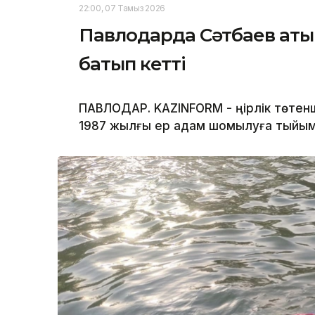
22:00, 07 Тамыз 2026
Павлодарда Сәтбаев аты
батып кетті
ПАВЛОДАР. KAZINFORM - Өңірлік төте
1987 жылғы ер адам шомылуға тыйым 