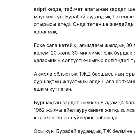
Қазіргі кезде, табиғат апатынан зардап
маусым күні Бурабай аудандық Төтенше 
отырысы өтеді. Онда төтенше жағдайды
қаралмақ.
Еске сала кетейік, ағымдағы жылдың 3
көлемі 20 жəне 30 миллиметрлік бұршақ
қаласының солтүстік-шығыс бөлігіндегі т
Ақмола облыстық ТЖД басшысының орын
бұршақтың жауатыны алдын ала болжанғ
ешкім күтпеген.
Бұршақтан зардап шеккен 8 адам (4 балал
1962 жылғы əйел ауруханаға жатқызылс
көрсетілген соң үйлеріне жіберілді.
Осы күні Бурабай аудандық ТЖ бөліміне ү