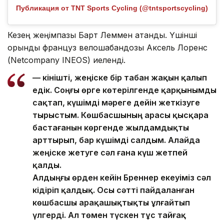
Публикация от TNT Sports Cycling (@tntsportscycling)
Кезең жеңімпазы Барт Леммен атанды. Үшінші
орынды француз велошабандозы Аксель Лоренс
(Netcompany INEOS) иеленді.
— Өкінішті, жеңіске бір табан жақын қалып
едік. Соңғы өрге көтерілгенде қарқынымды
сақтап, күшімді мәреге дейін жеткізуге
тырыстым. Көшбасшының арасы қысқара
бастағанын көргенде жылдамдықты
арттырып, бар күшімді салдым. Алайда
жеңіске жетуге сәл ғана күш жетпей
қалды.
Алдыңғы өрден кейін Бреннер екеуіміз сәл
кідіріп қалдық. Осы сәтті пайдаланған
көшбасшы арақашықтықты ұлғайтып
үлгерді. Ал төмен түскен тұс тайғақ