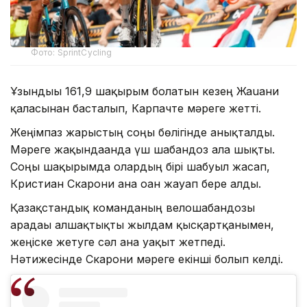
Фото: SprintCycling
Ұзындығы 161,9 шақырым болатын кезең Жаuани
қаласынан басталып, Карпачте мәреге жетті.
Жеңімпаз жарыстың соңғы бөлігінде анықталды.
Мәреге жақындағанда үш шабандоз алға шықты.
Соңғы шақырымда олардың бірі шабуыл жасап,
Кристиан Скарони ғана оған жауап бере алды.
Қазақстандық команданың велошабандозы
арадағы алшақтықты жылдам қысқартқанымен,
жеңіске жетуге сәл ғана уақыт жетпеді.
Нәтижесінде Скарони мәреге екінші болып келді.