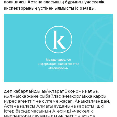
полициясы Астана қаласының бұрынғы учаскелік
инспекторының үстінен қылмыстық іс қозғады,
деп хабарлайды ҚазАқпарат Экономикалық
қылмысқа және сыбайлас жемқорлыққа қарсы
күрес агенттігіне сілтеме жасап. Анықталғандай,
Астана қаласы Алматы ауданына қарасты Ішкі
істер басқармасының А. есімді учаскелік
инспекторы лауазымды өкілеттігін асыра