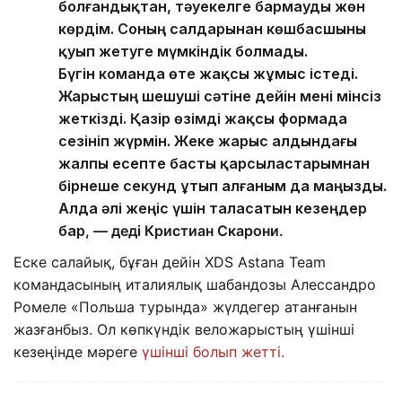
болғандықтан, тәуекелге бармауды жөн
көрдім. Соның салдарынан көшбасшыны
қуып жетуге мүмкіндік болмады.
Бүгін команда өте жақсы жұмыс істеді.
Жарыстың шешуші сәтіне дейін мені мінсіз
жеткізді. Қазір өзімді жақсы формада
сезініп жүрмін. Жеке жарыс алдындағы
жалпы есепте басты қарсыластарымнан
бірнеше секунд ұтып алғаным да маңызды.
Алда әлі жеңіс үшін таласатын кезеңдер
бар
, — деді Кристиан Скарони.
Еске салайық, бұған дейін XDS Astana Team
командасының италиялық шабандозы Алессандро
Ромеле «Польша турында» жүлдегер атанғанын
жазғанбыз. Ол көпкүндік веложарыстың үшінші
кезеңінде мәреге
үшінші болып жетті.