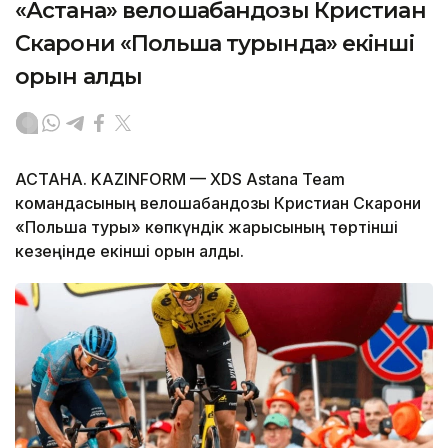
«Астана» велошабандозы Кристиан
Скарони «Польша турында» екінші
орын алды
АСТАНА. KAZINFORM — XDS Astana Team
командасының велошабандозы Кристиан Скарони
«Польша туры» көпкүндік жарысының төртінші
кезеңінде екінші орын алды.