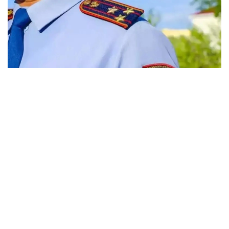
Фото: Виктор Федюнин / Kazinform
35 жастағы ер адам елордадағы ойын-сауық
орындарының біріне бейнеролик түсіру
мақсатында атпен автомобиль жолымен және
жаяу жүргіншілерге арналған тротуарлармен жүріп,
жаяу жүргіншілердің қозғалысына кедергі келтірген.
Кейін «Бәйтерек» монументі маңына қарай бет