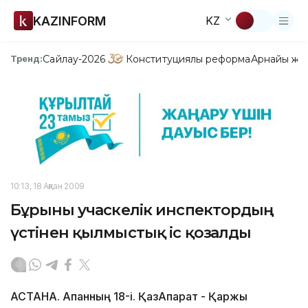
KAZINFORM
KZ
Сайлау-2026
Конституциялық реформа
Арнайы жо
Тренд:
10:13, 18 Ақпан 2009
Бұрынғы учаскелік инспектордың
үстінен қылмыстық іс қозғалды
АСТАНА. Ақпанның 18-і. ҚазАқпарат - Қаржы