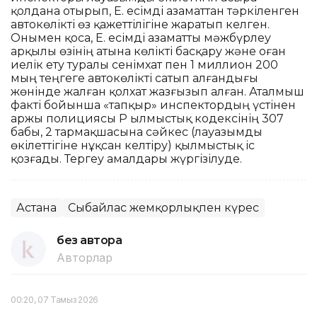
қолдана отырып, Е. есімді азаматтан тәркіленген
автокөлікті өз қажеттілігіне жаратып келген.
Онымен қоса, Е. есімді азаматты мәжбүрлеу
арқылы өзінің атына көлікті басқару және оған
иелік ету туралы сенімхат пен 1 миллион 200
мың теңгеге автокөлікті сатып алғандығы
жөнінде жалған қолхат жазғызып алған. Аталмыш
факті бойынша «тапқыр» инспектордың үстінен
Қаржы полициясы ҚР Қылмыстық кодексінің 307
бабы, 2 тармақшасына сәйкес (лауазымды
өкілеттігіне нұқсан келтіру) қылмыстық іс
қозғады. Тергеу амалдары жүргізілуде.
Астана
Сыбайлас жемқорлықпен күрес
без автора
Авторлар
00:20, 07 Тамыз 2026