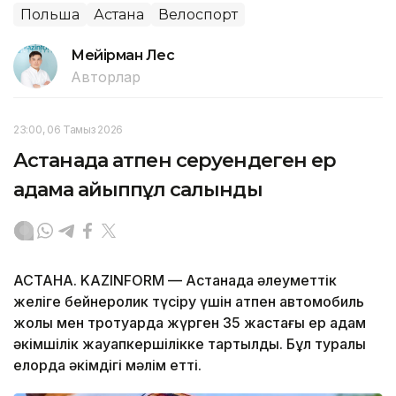
Польша
Астана
Велоспорт
Мейірман Лес
Авторлар
23:00, 06 Тамыз 2026
Астанада атпен серуендеген ер
адамға айыппұл салынды
АСТАНА. KAZINFORM — Астанада әлеуметтік
желіге бейнеролик түсіру үшін атпен автомобиль
жолы мен тротуарда жүрген 35 жастағы ер адам
әкімшілік жауапкершілікке тартылды. Бұл туралы
елорда әкімдігі мәлім етті.