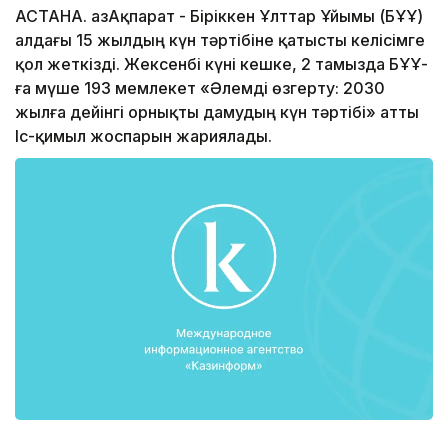
АСТАНА. ҚазАқпарат - Біріккен Ұлттар Ұйымы (БҰҰ)
алдағы 15 жылдың күн тәртібіне қатысты келісімге
қол жеткізді. Жексенбі күні кешке, 2 тамызда БҰҰ-
ға мүше 193 мемлекет «Әлемді өзгерту: 2030
жылға дейінгі орнықты дамудың күн тәртібі» атты
Іс-қимыл жоспарын жариялады.