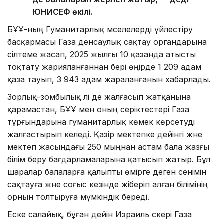
ЮНИСЕФ өкілі.
БҰҰ-ның Гуманитарлық мәселелерді үйлестіру
басқармасы Газа денсаулық сақтау органдарына
сілтеме жасап, 2025 жылғы 10 қазанда атысты
тоқтату жарияланғаннан бері өңірде 1 209 адам
қаза тауып, 3 943 адам жараланғанын хабарлады.
Зорлық-зомбылық әлі де жалғасып жатқанына
қарамастан, БҰҰ мен оның серіктестері Газа
тұрғындарына гуманитарлық көмек көрсетуді
жалғастырып келеді. Қазір мектепке дейінгі және
мектеп жасындағы 250 мыңнан астам бала жазғы
білім беру бағдарламаларына қатысып жатыр. Бұл
шаралар балаларға қалыпты өмірге деген сенімін
сақтауға және соғыс кезінде жіберіп алған білімінің
орнын толтыруға мүмкіндік береді.
Еске салайық, бұған дейін Израиль әскері Газа