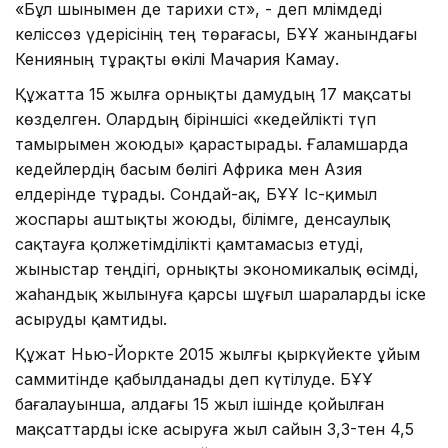
«Бұл шынымен де тарихи сәт», - деп мәлімдеді
келіссөз үдерісінің тең төрағасы, БҰҰ жанындағы
Кенияның тұрақты өкілі Мачария Камау.
Құжатта 15 жылға орнықты дамудың 17 мақсаты
көзделген. Олардың біріншісі «кедейлікті түп
тамырымен жоюды» қарастырады. Ғаламшарда
кедейлердің басым бөлігі Африка мен Азия
елдерінде тұрады. Сондай-ақ, БҰҰ Іс-қимыл
жоспары аштықты жоюды, білімге, денсаулық
сақтауға қолжетімділікті қамтамасыз етуді,
жыныстар теңдігі, орнықты экономикалық өсімді,
жаһандық жылынуға қарсы шұғыл шараларды іске
асыруды қамтиды.
Құжат Нью-Йоркте 2015 жылғы қыркүйекте ұйым
саммитінде қабылданады деп күтілуде. БҰҰ
бағалауынша, алдағы 15 жыл ішінде қойылған
мақсаттарды іске асыруға жыл сайын 3,3-тен 4,5