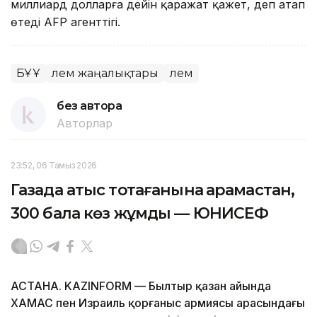
миллиард долларға дейін қаражат қажет, деп атап
өтеді AFP агенттігі.
БҰҰ
Әлем жаңалықтары
Әлем
без автора
Авторлар
23:52, 06 Тамыз 2026
Газада атыс тоқтағанына қарамастан,
300 бала көз жұмды — ЮНИСЕФ
АСТАНА. KAZINFORM — Былтыр қазан айында
ХАМАС пен Израиль қорғаныс армиясы арасындағы