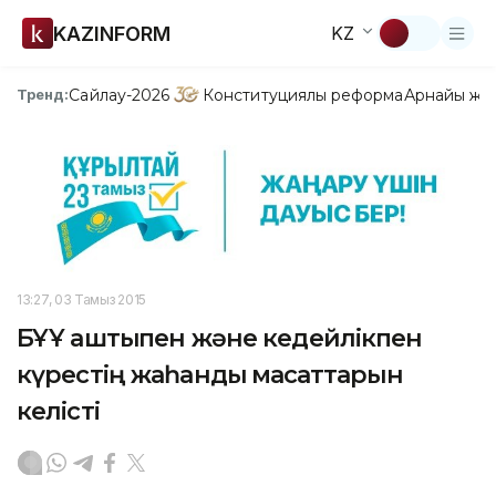
KAZINFORM
KZ
Сайлау-2026
Конституциялық реформа
Арнайы жо
Тренд:
13:27, 03 Тамыз 2015
БҰҰ аштықпен және кедейлікпен
күрестің жаһандық мақсаттарын
келісті