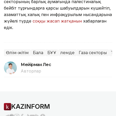
секторының барлық аумағында палестиналық
бейбіт тұрғындарға қарсы шабуылдарын күшейтіп,
азаматтық халық пен инфрақұрылым нысандарына
жүйелі түрде
соққы жасап жатқанын
хабарлаған
едік.
Өлім-жітім
Бала
БҰҰ
Әлемде
Газа секторы
Та
Мейірман Лес
Авторлар
KAZINFORM