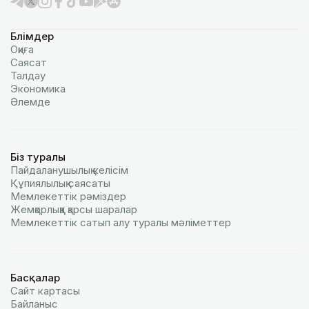
Бөлімдер
Оқиға
Саясат
Талдау
Экономика
Әлемде
Біз туралы
Пайдаланушылық келiciм
Құпиялылық саясаты
Мемлекеттік рәміздер
Жемқорлыққа қарсы шаралар
Мемлекеттік сатып алу туралы мәлiметтер
Басқалар
Сайт картасы
Байланыс