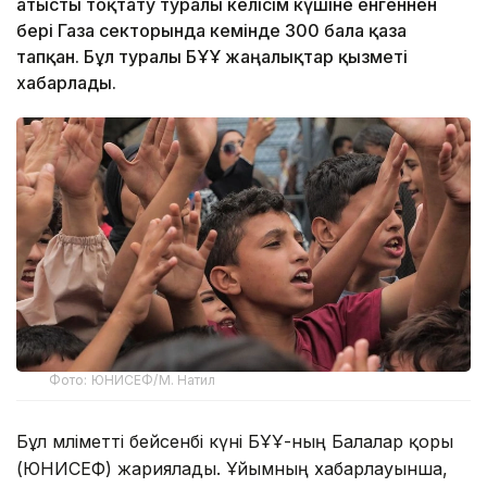
атысты тоқтату туралы келісім күшіне енгеннен
бері Газа секторында кемінде 300 бала қаза
тапқан. Бұл туралы БҰҰ жаңалықтар қызметі
хабарлады.
Фото: ЮНИСЕФ/М. Натил
Бұл мәліметті бейсенбі күні БҰҰ-ның Балалар қоры
(ЮНИСЕФ) жариялады. Ұйымның хабарлауынша,