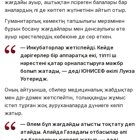
жағдайы ауыр, аштықтан әлсіреген балалары бар
аналардың әлі де көптеп жүгінетінін айтып отыр.
Гуманитарлық көмектің тапшылығы мерзімінен
бұрын босану жағдайлары мен денсаулығы өте
ауыр нәрестелердің көбеюіне де әсер еткен.
— Инкубаторлар жетіспейді. Кейде
дәрігерлер бір аппаратқа екі, тіпті үш
нәрестені қатар орналастыруға мәжбүр
болып жатады, — деді ЮНИСЕФ өкілі Луиза
Уотеридж.
Оның айтуынша, сәбилер медициналық жабдықтар
мен дәрі-дәрмек жетіспейтін, толыққанды жұмыс
істеп тұрған жоқ ауруханаларда дүниеге келіп
жатыр.
— Әлем бұл жағдайды атысты тоқтату деп
атайды. Алайда Газадағы отбасылар әлі
де балаларын жерлеп жатыр, — деді