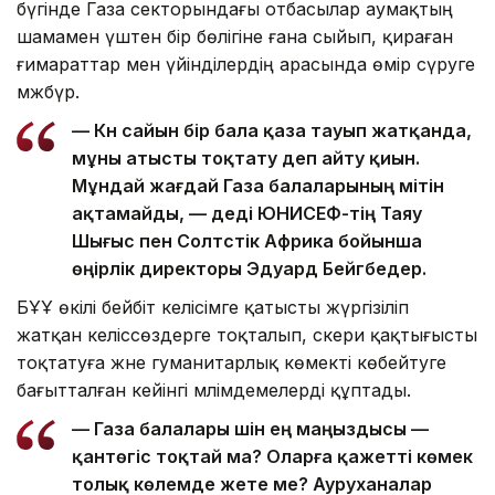
бүгінде Газа секторындағы отбасылар аумақтың
шамамен үштен бір бөлігіне ғана сыйып, қираған
ғимараттар мен үйінділердің арасында өмір сүруге
мәжбүр.
— Күн сайын бір бала қаза тауып жатқанда,
мұны атысты тоқтату деп айту қиын.
Мұндай жағдай Газа балаларының үмітін
ақтамайды, — деді ЮНИСЕФ-тің Таяу
Шығыс пен Солтүстік Африка бойынша
өңірлік директоры Эдуард Бейгбедер.
БҰҰ өкілі бейбіт келісімге қатысты жүргізіліп
жатқан келіссөздерге тоқталып, әскери қақтығысты
тоқтатуға және гуманитарлық көмекті көбейтуге
бағытталған кейінгі мәлімдемелерді құптады.
— Газа балалары үшін ең маңыздысы —
қантөгіс тоқтай ма? Оларға қажетті көмек
толық көлемде жете ме? Ауруханалар