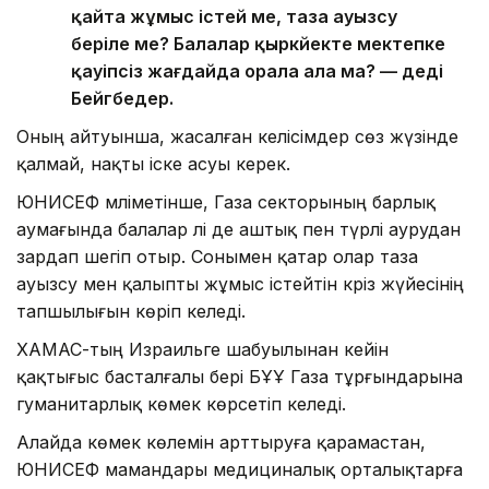
қайта жұмыс істей ме, таза ауызсу
беріле ме? Балалар қыркүйекте мектепке
қауіпсіз жағдайда орала ала ма? — деді
Бейгбедер.
Оның айтуынша, жасалған келісімдер сөз жүзінде
қалмай, нақты іске асуы керек.
ЮНИСЕФ мәліметінше, Газа секторының барлық
аумағында балалар әлі де аштық пен түрлі аурудан
зардап шегіп отыр. Сонымен қатар олар таза
ауызсу мен қалыпты жұмыс істейтін кәріз жүйесінің
тапшылығын көріп келеді.
ХАМАС-тың Израильге шабуылынан кейін
қақтығыс басталғалы бері БҰҰ Газа тұрғындарына
гуманитарлық көмек көрсетіп келеді.
Алайда көмек көлемін арттыруға қарамастан,
ЮНИСЕФ мамандары медициналық орталықтарға