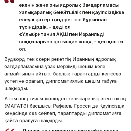
екенін және оның ядролық бағдарламасы
халықаралық бейбітшілік пен қауіпсіздікке
елеулі қатер төндіретінін бұрыннан
түсіндірдік, - деді ол.
«Ұлыбритания АҚШ пен Израильдің
соққыларына қатысқан жоқ», - деп қосты
ол.
Вудворд тек әскери әрекеттің Иранның ядролық
бағдарламасына ұзақ мерзімді шешім әкеле
алмайтынын айтып, барлық тараптарды келіссөз
үстеліне оралып, дипломатиялық шешім табуға
шақырды.
Атом энергиясы жөніндегі халықаралық агенттіктің
(МАГАТЭ) басшысы Рафаэль Гросси де Қауіпсіздік
кеңесінде сөз сөйлеп, тараптарды дипломатияға
қайта оралуға шақырды.
- Диалог пен дипломатияға қайта оралу