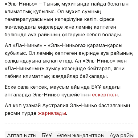
«Эль-Ниньо» – Тынық мұхитында пайда болатын
климаттық құбылыс. Ол мұхит суының
температурасының көтерілуіне әкеліп, әсіресе
жағалаудағы өңірлерде және әлемнің көптеген
бөлігінде ауа райының өзгеруіне себеп болады.
Ал «Ла-Нинья» – «Эль-Ниньоға» қарама-қарсы
құбылыс. Ол әлемнің көптеген өңірінде ауа райының
салқындауына ықпал етеді. Ал «Эль-Ниньо» мен
«Ла-Ниньяның» ауысу кезеңінде бейтарап, яғни
табиғи климаттық жағдайлар байқалады.
Еске сала кетсек, маусым айында БҰҰ алдағы
апталарда Эль-Ниньо күшейетінін
ескерткен
.
Ал көп ұзамай Аустралия Эль-Ниньо басталғанын
ресми түрде
жариялады
.
Аптап ыстық
БҰҰ
Әлем жаңалықтары
Ауа райы