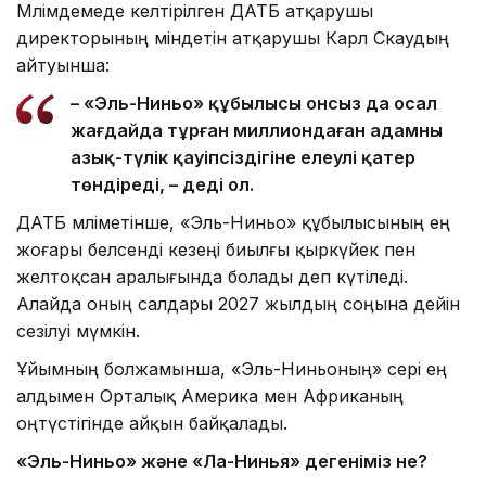
Мәлімдемеде келтірілген ДАТБ атқарушы
директорының міндетін атқарушы Карл Скаудың
айтуынша:
– «Эль-Ниньо» құбылысы онсыз да осал
жағдайда тұрған миллиондаған адамның
азық-түлік қауіпсіздігіне елеулі қатер
төндіреді, – деді ол.
ДАТБ мәліметінше, «Эль-Ниньо» құбылысының ең
жоғары белсенді кезеңі биылғы қыркүйек пен
желтоқсан аралығында болады деп күтіледі.
Алайда оның салдары 2027 жылдың соңына дейін
сезілуі мүмкін.
Ұйымның болжамынша, «Эль-Ниньоның» әсері ең
алдымен Орталық Америка мен Африканың
оңтүстігінде айқын байқалады.
«Эль-Ниньо» және «Ла-Нинья» дегеніміз не?