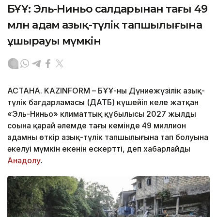
БҰҰ: Эль-Ниньо салдарынан тағы 49
млн адам азық-түлік тапшылығына
ұшырауы мүмкін
АСТАНА. KAZINFORM – БҰҰ-ның Дүниежүзілік азық-
түлік бағдарламасы (ДАТБ) күшейіп келе жатқан
«Эль-Ниньо» климаттық құбылысы 2027 жылдың
соңына қарай әлемде тағы кемінде 49 миллион
адамның өткір азық-түлік тапшылығына тап болуына
әкелуі мүмкін екенін ескертті, деп хабарлайды
Анадолу
.