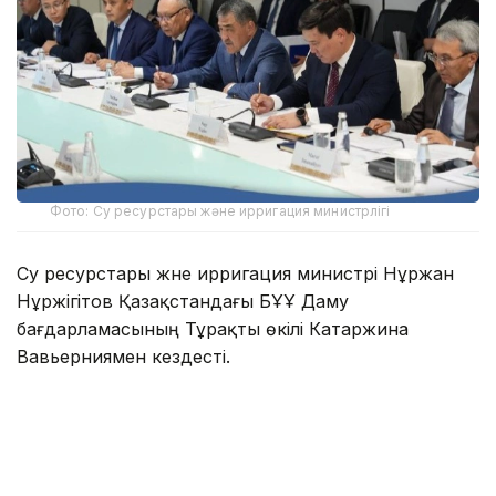
Фото: Су ресурстары және ирригация министрлігі
Су ресурстары және ирригация министрі Нұржан
Нұржігітов Қазақстандағы БҰҰ Даму
бағдарламасының Тұрақты өкілі Катаржина
Вавьерниямен кездесті.
Тараптар бірлескен жобалардың жүзеге асырылу
барысын талқылады. Атқарылып жатқан жұмыстар
жөнінде Цифрландыру департаментінің директоры
Ердәулет Жұмат, Жерасты суы департаментінің