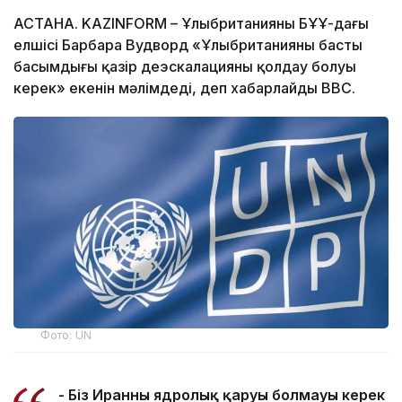
АСТАНА. KAZINFORM – Ұлыбританияның БҰҰ-дағы
елшісі Барбара Вудворд «Ұлыбританияның басты
басымдығы қазір деэскалацияны қолдау болуы
керек» екенін мәлімдеді, деп хабарлайды ВВС.
Фото: UN
- Біз Иранның ядролық қаруы болмауы керек