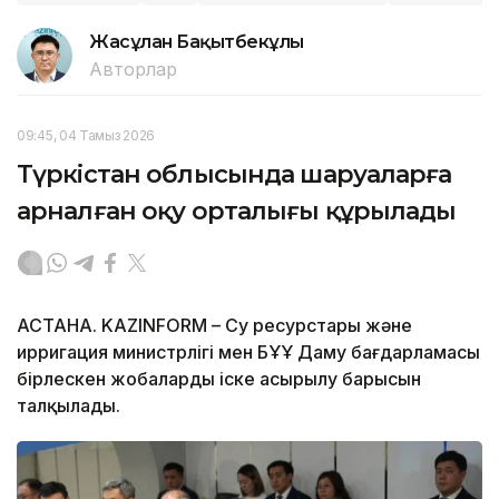
Жасұлан Бақытбекұлы
Авторлар
09:45, 04 Тамыз 2026
Түркістан облысында шаруаларға
арналған оқу орталығы құрылады
АСТАНА. KAZINFORM – Су ресурстары және
ирригация министрлігі мен БҰҰ Даму бағдарламасы
бірлескен жобалардың іске асырылу барысын
талқылады.