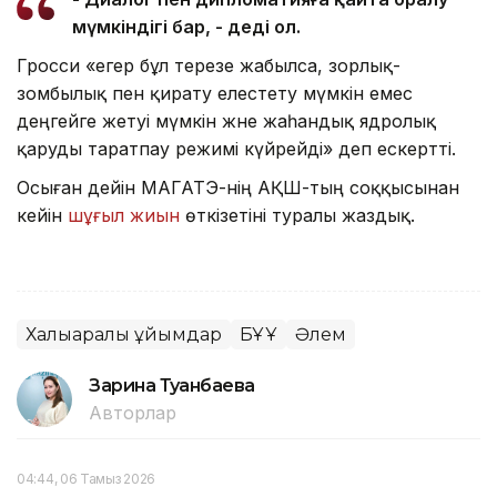
мүмкіндігі бар, - деді ол.
Гросси «егер бұл терезе жабылса, зорлық-
зомбылық пен қирату елестету мүмкін емес
деңгейге жетуі мүмкін және жаһандық ядролық
қаруды таратпау режимі күйрейді» деп ескертті.
Осыған дейін МАГАТЭ-нің АҚШ-тың соққысынан
кейін
шұғыл жиын
өткізетіні туралы жаздық.
Халықаралық ұйымдар
БҰҰ
Әлем
Зарина Туғанбаева
Авторлар
04:44, 06 Тамыз 2026