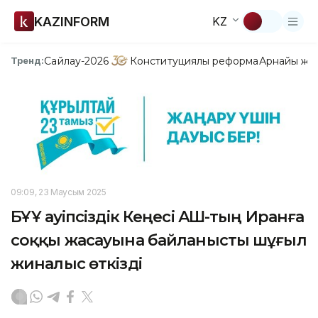
KAZINFORM
KZ
Сайлау-2026
Конституциялық реформа
Арнайы жо
Тренд:
09:09, 23 Маусым 2025
БҰҰ Қауіпсіздік Кеңесі АҚШ-тың Иранға
соққы жасауына байланысты шұғыл
жиналыс өткізді