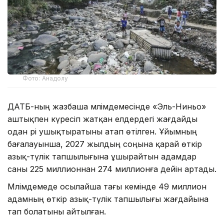
Фото: Анадолу
ДАТБ-ның жазбаша мәлімдемесінде «Эль-Ниньо»
аштықпен күресіп жатқан елдердегі жағдайды
одан әрі ушықтыратыны атап өтілген. Ұйымның
бағалауынша, 2027 жылдың соңына қарай өткір
азық-түлік тапшылығына ұшырайтын адамдар
саны 225 миллионнан 274 миллионға дейін артады.
Мәлімдемеде осылайша тағы кемінде 49 миллион
адамның өткір азық-түлік тапшылығы жағдайына
тап болатыны айтылған.