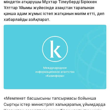
міндетін атқарушы Мұхтар Тілеуберді Біріккен
Ұлттар Ұйымы жүйесінде Қазақстан тарапынан
қанша адам жұмыс істеп жатқанын мәлім етті, деп
хабарлайды ҚазАқпарат.
«Мемлекет басшысының тапсырмасы бойынша
Сыртқы істер министрлігі халықаралық ұйымдарда