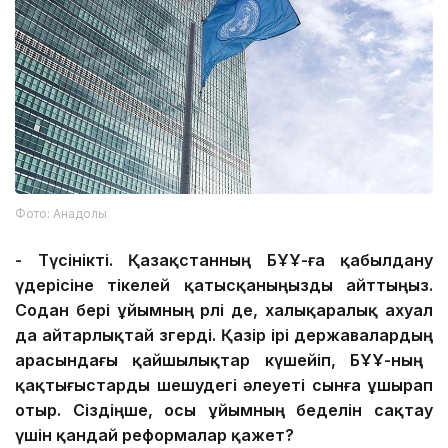
Фото: Анадолы
-
Түсінікті.
Қазақстанның Б
ҰҰ-ға
қабылдану
үдерісіне
тікелей қатысқаныңызды айттыңыз.
Содан бері ұйымның рөлі де, халықаралық ахуал
да айтарлықтай өзгер
ді
. Қазір ірі державалар
дың
арасындағы қайшылықтар күшейіп, БҰҰ-ның
қақтығыстарды шешудегі
әлеуеті
сынға ұшырап
отыр. Сіздіңше,
осы
ұйымның беделін сақтау
үшін қандай реформалар қажет?