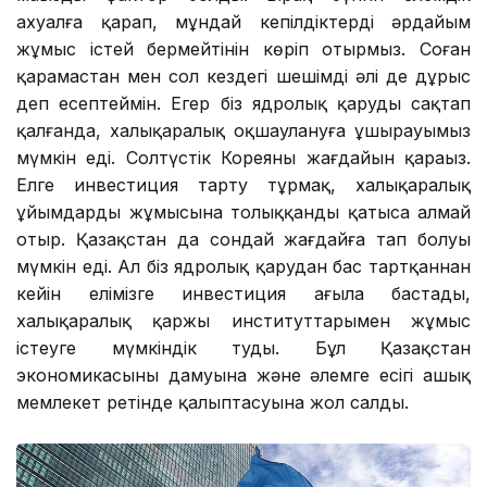
ахуалға қарап, мұндай кепілдіктердің әрдайым
жұмыс істей бермейтінін көріп отырмыз. Соған
қарамастан мен сол кездегі шешімді әлі де дұрыс
деп есептеймін. Егер біз ядролық қаруды сақтап
қалғанда, халықаралық оқшаулануға ұшырауымыз
мүмкін еді. Солтүстік Кореяның жағдайын қараңыз.
Елге инвестиция тарту тұрмақ, халықаралық
ұйымдардың жұмысына толыққанды қатыса алмай
отыр. Қазақстан да сондай жағдайға тап болуы
мүмкін еді. Ал біз ядролық қарудан бас тартқаннан
кейін елімізге инвестиция ағыла бастады,
халықаралық қаржы институттарымен жұмыс
істеуге мүмкіндік туды. Бұл Қазақстан
экономикасының дамуына және әлемге есігі ашық
мемлекет ретінде қалыптасуына жол салды.