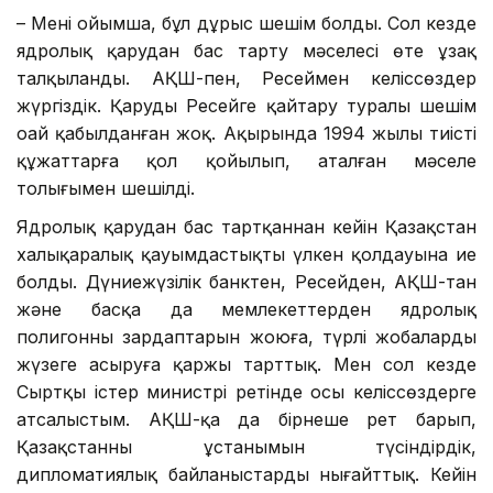
– Менің ойымша, бұл дұрыс шешім болды. Сол кезде
ядролық қарудан бас тарту мәселесі өте ұзақ
талқыланды. АҚШ-пен, Ресеймен келіссөздер
жүргіздік. Қаруды Ресейге қайтару туралы шешім
оңай қабылданған жоқ. Ақырында 1994 жылы тиісті
құжаттарға қол қойылып, аталған мәселе
толығымен шешілді.
Ядролық қарудан бас тартқаннан кейін Қазақстан
халықаралық қауымдастықтың үлкен қолдауына ие
болды. Дүниежүзілік банктен, Ресейден, АҚШ-тан
және басқа да мемлекеттерден ядролық
полигонның зардаптарын жоюға, түрлі жобаларды
жүзеге асыруға қаржы тарттық. Мен сол кезде
Сыртқы істер министрі ретінде осы келіссөздерге
атсалыстым. АҚШ-қа да бірнеше рет барып,
Қазақстанның ұстанымын түсіндірдік,
дипломатиялық байланыстарды нығайттық. Кейін