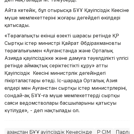
Айта кетейік, бұл отырысқа БҰҰ Қауіпсіздік Кеңесіне
мүше мемлекеттерінің жоғары деңгейдегі өкілдері
қатысады.
«Төрағалықтың екінші өзекті шарасы ретінде ҚР
Сыртқы істер министрі Қайрат Әбдірахмановтың
төрағалығымен «Ауғанстанда және Орталық
Азияда қауіпсіздікке және дамуға тәуелділіктің үлгісі
ретінде аймақтық серіктестікті құру» атты
Қауіпсіздік Кеңесінің министрлік деңгейіндегі
пікірталастары өтеді. Іс-шарада Орталық Азия
елдері мен Ауғанстан сыртқы істер министрлерінің,
сондай-ақ БҰҰ-ға мүше мемлекеттердің сыртқы
саяси ведомстволары басшыларының қатысуы
күтілуде», - деп нақтылады ол.
Қазақстан БҰҰ Қауіпсіздік Кеңесінде
ҚР СІМ
Парла