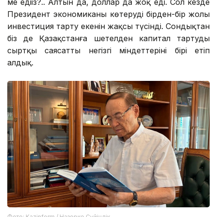
ме едіңіз?.. Алтын да, доллар да жоқ еді. Сол кезде
Президент экономиканы көтерудің бірден-бір жолы
инвестиция тарту екенін жақсы түсінді. Сондықтан
біз де Қазақстанға шетелден капитал тартуды
сыртқы саясаттың негізгі міндеттерінің бірі етіп
алдық.
Фото: Kazinform / Назерке Сүйіндік