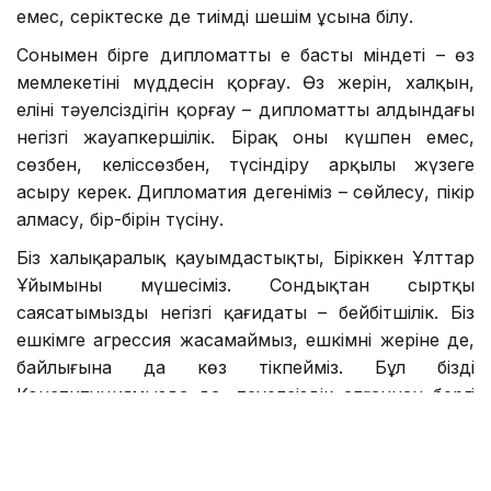
емес, серіктеске де тиімді шешім ұсына білу.
Сонымен бірге дипломаттың ең басты міндеті – өз
мемлекетінің мүддесін қорғау. Өз жерін, халқын,
елінің тәуелсіздігін қорғау – дипломаттың алдындағы
негізгі жауапкершілік. Бірақ оны күшпен емес,
сөзбен, келіссөзбен, түсіндіру арқылы жүзеге
асыру керек. Дипломатия дегеніміз – сөйлесу, пікір
алмасу, бір-бірін түсіну.
Біз халықаралық қауымдастықтың, Біріккен Ұлттар
Ұйымының мүшесіміз. Сондықтан сыртқы
саясатымыздың негізгі қағидаты – бейбітшілік. Біз
ешкімге агрессия жасамаймыз, ешкімнің жеріне де,
байлығына да көз тікпейміз. Бұл біздің
Конституциямызда да, тәуелсіздік алғаннан бергі
ұстанған саясатымызда да айқын көрініс тапқан.
Кез келген мәселені келіссөз арқылы шешуге
ұмтылу керек. Қаруға жүгіну, күш көрсету, біреуге