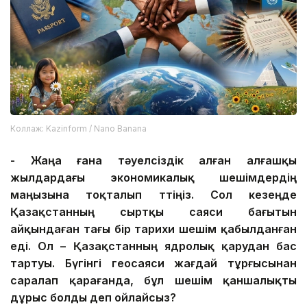
Коллаж: Kazinform / Nano Banana
-
Жаңа ғана
тәуелсіздік
алған
алғашқы
жылдар
да
ғы экономикалық шешімдердің
маңызы
на тоқталып өттіңіз
. Сол кезеңде
Қазақстанның сыртқы саяси бағытын
айқындаған тағы бір тарихи шешім
қабылданған
еді. Ол
–
Қазақстанның
ядролық қарудан бас
тарту
ы
. Бүгінгі геосаяси жағдай тұрғысынан
саралап
қарағанда,
бұл
шешім қаншалықты
дұрыс болды деп ойлайсыз?