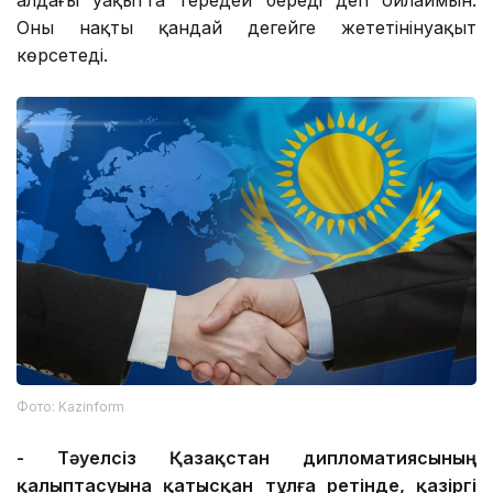
алдағы уақытта тереңдей береді деп ойлаймын.
Оның нақты қандай деңгейге жететінінуақыт
көрсетеді.
Фото: Kazinform
-
Тәуелсіз Қазақстан дипломатиясының
қалыптасуына қатысқан тұлға ретінде, қазіргі