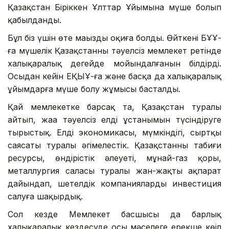
Қазақстан Біріккен Ұлттар Ұйымына мүше болып
қабылданды.
Бұл біз үшін өте маңызды оқиға болды. Өйткені БҰҰ-
ға мүшелік Қазақстанның тәуелсіз мемлекет ретінде
халықаралық деңгейде мойындалғанын білдірді.
Осыдан кейін ЕҚЫҰ-ға және басқа да халықаралық
ұйымдарға мүше болу жұмысы басталды.
Қай мемлекетке барсақ та, Қазақстан туралы
айтып, жаңа тәуелсіз елдің ұстанымын түсіндіруге
тырыстық. Елдің экономикасы, мүмкіндігі, сыртқы
саясаты туралы әңгімелестік. Қазақстанның табиғи
ресурсы, өндірістік әлеуеті, мұнай-газ қоры,
металлургия саласы туралы жан-жақты ақпарат
дайындап, шетелдік компанияларды инвестиция
салуға шақырдық.
Сол кезде Мемлекет басшысы да барлық
халықаралық кездесуде осы мәселеге ерекше көңіл