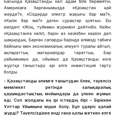
Басында Қазақстанды көп адам біле бермейтін.
Америкаға барғанымызда «Қазақстан қай
жерде?», «Сіздерде электр жарығы бар ма?»,
«Көлік бар ма?» деген сұрақтар қоятын. Біз
әзілдеп: «Жоқ, түйемен жүреміз» дейтінбіз. Кейін:
«Қазақстанға келіп, бәрін өз көзіңізбен көріңіз» деп
шақырдық. Барған сапардың бәрінде еліміздің табиғи
байлығы мен экономикалық әлеуеті туралы айтып,
ақпараттық материалдар тараттық. Бар
уайымымыз да, ойымыз да Қазақстанды өзге
жұртқа таныстыру әрі елге инвестиция тарту
болды.
-
Қазақстанды әлемге таны
т
у
дан бөлек
, тәуелсіз
мемлекет ретінде халықаралық
қауымдастықтың мойында
уы да үлкен жұмыс
еді.
Сол жолдағы ең
ірі істердің
бірі – Б
іріккен
Ұлттар Ұйымына
мүше
болу
. Бұл
үдеріс қалай
жүрді? Тәуелсіздікке енді ғана қолы жеткен елге