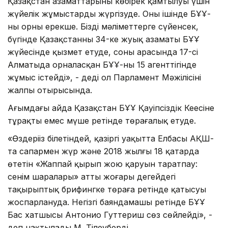
Қазақстан азаматтарының көбірек қамтылуы үшін
жүйелік жұмыстарды жүргізуде. Оның ішінде БҰҰ-
ның орны ерекше. Біздің мәліметтерге сүйенсек,
бүгінде Қазақстанның 34-ке жуық азаматы БҰҰ
жүйесінде қызмет етуде, соның арасында 17-сі
Алматыда орналасқан БҰҰ-ның 15 агенттігінде
жұмыс істейді», - деді ол Парламент Мәжілісінің
жалпы отырысында.
Ағымдағы айда Қазақстан БҰҰ Қауіпсіздік Кеңесіне
тұрақты емес мүше ретінде төрағалық етуде.
«Өздеріңіз білетіндей, қазіргі уақытта Елбасы АҚШ-
та сапармен жүр және 2018 жылғы 18 қаңтарда
өтетін «Жаппай қырып жою қаруын таратпау:
сенім шаралары» атты жоғары деңгейдегі
тақырыптық брифингке төраға ретінде қатысуы
жоспарлануда. Негізгі баяндамашы ретінде БҰҰ
Бас хатшысы Антонио Гуттериш сөз сөйлейді», -
деп нақтылады М. Тілеуберді.