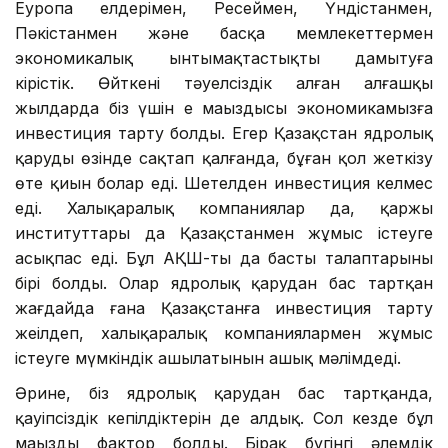
Еуропа елдерімен, Ресеймен, Үндістанмен,
Пәкістанмен және басқа мемлекеттермен
экономикалық ынтымақтастықты дамытуға
кірістік. Өйткені тәуелсіздік алған алғашқы
жылдарда біз үшін ең маңыздысы экономикамызға
инвестиция тарту болды. Егер Қазақстан ядролық
қаруды өзінде сақтап қалғанда, бұған қол жеткізу
өте қиын болар еді. Шетелден инвестиция келмес
еді. Халықаралық компаниялар да, қаржы
институттары да Қазақстанмен жұмыс істеуге
асықпас еді. Бұл АҚШ-тың да басты талаптарының
бірі болды. Олар ядролық қарудан бас тартқан
жағдайда ғана Қазақстанға инвестиция тарту
жеңілдеп, халықаралық компаниялармен жұмыс
істеуге мүмкіндік ашылатынын ашық мәлімдеді.
Әрине, біз ядролық қарудан бас тартқанда,
қауіпсіздік кепілдіктерін де алдық. Сол кезде бұл
маңызды фактор болды. Бірақ бүгінгі әлемдік