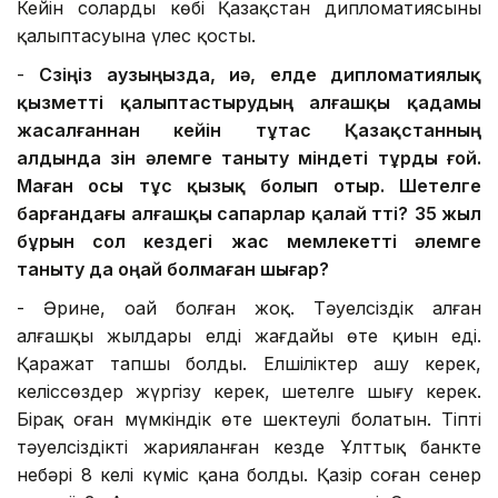
Кейін солардың көбі Қазақстан дипломатиясының
қалыптасуына үлес қосты.
-
Сөзіңіз аузыңызда, иә, елде д
ипломатиялық
қызметті қалыптастырудың
алғашқы қадамы
жасалғаннан кейін
тұтас
Қазақстанның
алдында өзін әлемге таныту міндеті тұрды
ғой
.
Маған осы тұс қызық болып отыр. Ш
етел
ге
барғандағы алғашқы
сапарлар қалай өтті?
35 жыл
бұрын сол кездегі ж
ас мемлекетті әлемге
таныту
да
оңай болмаған шығар?
- Әрине, оңай болған жоқ. Тәуелсіздік алған
алғашқы жылдары елдің жағдайы өте қиын еді.
Қаражат тапшы болды. Елшіліктер ашу керек,
келіссөздер жүргізу керек, шетелге шығу керек.
Бірақ оған мүмкіндік өте шектеулі болатын. Тіпті
тәуелсіздікті жарияланған кезде Ұлттық банкте
небәрі 8 келі күміс қана болды. Қазір соған сенер