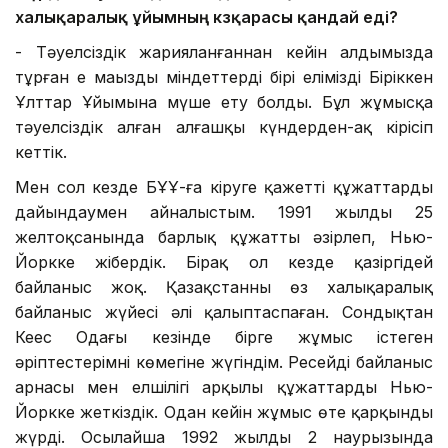
халықаралық ұйымның көзқарасы қандай еді?
- Тәуелсіздік жарияланғаннан кейін алдымызда
тұрған ең маңызды міндеттердің бірі елімізді Біріккен
Ұлттар Ұйымына мүше ету болды. Бұл жұмысқа
тәуелсіздік алған алғашқы күндерден-ақ кірісіп
кеттік.
Мен сол кезде БҰҰ-ға кіруге қажетті құжаттарды
дайындаумен айналыстым. 1991 жылдың 25
желтоқсанында барлық құжатты әзірлеп, Нью-
Йоркке жібердік. Бірақ ол кезде қазіргідей
байланыс жоқ. Қазақстанның өз халықаралық
байланыс жүйесі әлі қалыптаспаған. Сондықтан
Кеңес Одағы кезінде бірге жұмыс істеген
әріптестерімнің көмегіне жүгіндім. Ресейдің байланыс
арнасы мен елшілігі арқылы құжаттарды Нью-
Йоркке жеткіздік. Одан кейін жұмыс өте қарқынды
жүрді. Осылайша 1992 жылдың 2 наурызында