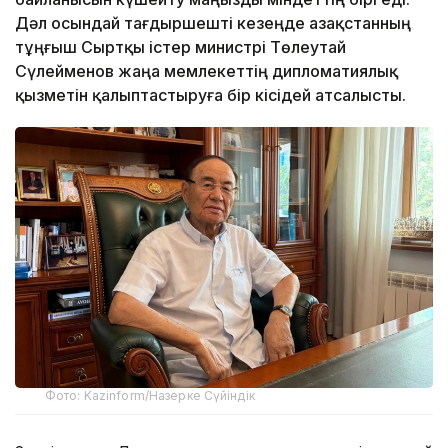
Дәл осындай тағдыршешті кезеңде Қазақстанның
тұңғыш Сыртқы істер министрі Төлеутай
Сүлейменов жаңа мемлекеттің дипломатиялық
қызметін қалыптастыруға бір кісідей атсалысты.
Фото: Kazinform/Назерке Сүйіндік