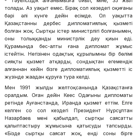
- Тәуелсіздік алғанымызға биыл, міне, 35 жыл
толады. Аз уақыт емес. Бірақ сол кезеңдегі оқиғаның
бәрі әлі күнге дейін есімде. Ол уақытта
Қазақстанның дербес дипломатиялық қызметі
болған жоқ. Сыртқы істер министрлігі болғанымен,
оны толыққанды министрлік деу қиын еді.
Құрамында бес-алты ғана дипломат жұмыс
істейтін. Негізінен одақтық құрылымның бір бөлімі
сияқты қызмет атқарды, сондықтан егемендік
алғаннан кейін бізге дипломатиялық қызметті іс
жүзінде жаңадан құруға тура келді.
Мен 1991 жылдың желтоқсанында Қазақстанға
оралдым. Оған дейін Кеңес Одағының дипломаты
ретінде Ауғанстанда, Иранда қызмет еттім. Елге
келген соң сол кездегі Президент Нұрсұлтан
Назарбаев мені қабылдап, сыртқы саясатты
қалыптастыру жұмысына қатысуды тапсырды.
«Бізде сыртқы саясат жоқ, енді соны бірге