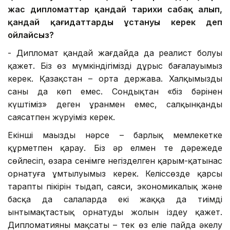
жас дипломаттар қандай тарихи сабақ
алып,
қандай қағидаттарды ұстануы керек деп
ойлайсыз?
- Дипломат қандай жағдайда да реалист болуы
қажет. Біз өз мүмкіндігімізді дұрыс бағалауымыз
керек. Қазақстан – орта держава. Халқымыздың
саны да көп емес. Сондықтан «біз бәрінен
күштіміз» деген ұранмен емес, салқынқанды
саясатпен жүруіміз керек.
Екінші маңызды нәрсе – барлық мемлекетке
құрметпен қарау. Біз әр елмен тең дәрежеде
сөйлесіп, өзара сенімге негізделген қарым-қатынас
орнатуға ұмтылуымыз керек. Келіссөзде қарсы
тараптың пікірін тыңдап, саяси, экономикалық және
басқа да салаларда екі жаққа да тиімді
ынтымақтастық орнатудың жолын іздеу қажет.
Дипломатияның мақсаты – тек өз еліңе пайда әкелу