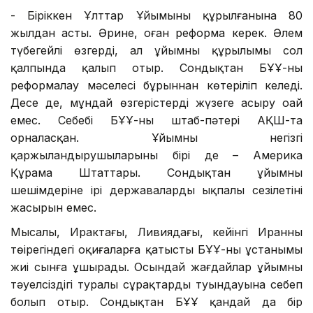
- Біріккен Ұлттар Ұйымының құрылғанына 80
жылдан асты. Әрине, оған реформа керек. Әлем
түбегейлі өзгерді, ал ұйымның құрылымы сол
қалпында қалып отыр. Сондықтан БҰҰ-ны
реформалау мәселесі бұрыннан көтеріліп келеді.
Десе де, мұндай өзгерістерді жүзеге асыру оңай
емес. Себебі БҰҰ-ның штаб-пәтері АҚШ-та
орналасқан. Ұйымның негізгі
қаржыландырушыларының бірі де – Америка
Құрама Штаттары. Сондықтан ұйымның
шешімдеріне ірі державалардың ықпалы сезілетіні
жасырын емес.
Мысалы, Ирактағы, Ливиядағы, кейінгі Иранның
төңірегіндегі оқиғаларға қатысты БҰҰ-ның ұстанымы
жиі сынға ұшырады. Осындай жағдайлар ұйымның
тәуелсіздігі туралы сұрақтардың туындауына себеп
болып отыр. Сондықтан БҰҰ қандай да бір