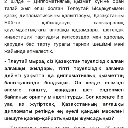
2 шілде – Дипломатиялық қызмет күніне орай
талай жыл елші болған Төлеутай Ысқақұлымен
қазақ дипломатиясының қалыптасуы, Қазақстанның
БҰҰ-ға қабылдануы, халықаралық
қауымдастықтағы алғашқы қадамдары, шетелдік
инвестиция тартудағы келіссөздер мен ядролық
қарудан бас тарту туралы тарихи шешімнің мәні
жайында әңгімелестік.
- Төлеутай мырза, сіз
Қазақстан тәуелсіздік
алған
алғашқы жылдары, тіпті тәуелсіздік алғанға
дейінгі уақытта да
дипломатиялық қызметтің
басы-қасында
болдыңыз. Ол кезде
елімізді
әлемге таныту, жаңа
дан
шет елдермен
байланыс орнату міндеті тұрды. Сол кезеңге
бір
уақ
көз жүгіртсек, Қазақстанның алғашқы
дипломаты
ретінде
ең
әуелі
қандай мәселені
шешуге
қажыр-қайратыңызды жұмсадыңыз
?