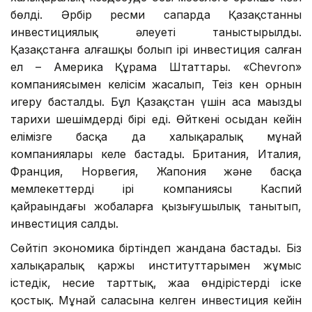
бөлді. Әрбір ресми сапарда Қазақстанның
инвестициялық әлеуеті таныстырылды.
Қазақстанға алғашқы болып ірі инвестиция салған
ел – Америка Құрама Штаттары. «Chevron»
компаниясымен келісім жасалып, Теңіз кен орнын
игеру басталды. Бұл Қазақстан үшін аса маңызды
тарихи шешімдердің бірі еді. Өйткені осыдан кейін
елімізге басқа да халықаралық мұнай
компаниялары келе бастады. Британия, Италия,
Франция, Норвегия, Жапония және басқа
мемлекеттердің ірі компаниясы Каспий
қайраңындағы жобаларға қызығушылық танытып,
инвестиция салды.
Сөйтіп экономика біртіндеп жандана бастады. Біз
халықаралық қаржы институттарымен жұмыс
істедік, несие тарттық, жаңа өндірістерді іске
қостық. Мұнай саласына келген инвестиция кейін