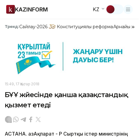
KAZINFORM
KZ
Сайлау-2026
Конституциялық реформа
Арнайы жо
Тренд:
15:49, 17 Қаңтар 2018
БҰҰ жүйесінде қанша қазақстандық
қызмет етеді
АСТАНА. ҚазАқпарат - ҚР Сыртқы істер министрінің