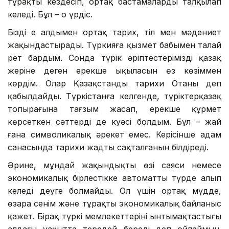
тұрақты кездесіп, ортақ бастамаларды талқылап
келеді. Бұл – оң үрдіс.
Бізді ең алдымен ортақ тарих, тіл мен мәдениет
жақындастырады. Түркияға қызмет бабымен талай
рет бардым. Сонда түрік әріптестеріміздің қазақ
жеріне деген ерекше ықыласын өз көзіммен
көрдім. Олар Қазақстанды тарихи Отаны деп
қабылдайды. Түркістанға келгенде, түріктерқазақ
топырағына тағзым жасап, ерекше құрмет
көрсеткен сәттердің де куәсі болдым. Бұл – жай
ғана символикалық әрекет емес. Керісінше адам
санасында тарихи жадтың сақталғанын білдіреді.
Әрине, мұндай жақындықтың өзі саяси немесе
экономикалық бірлестікке автоматты түрде алып
келеді деуге болмайды. Ол үшін ортақ мүдде,
өзара сенім және тұрақты экономикалық байланыс
қажет. Бірақ түркі мемлекеттерінің ынтымақтастығы