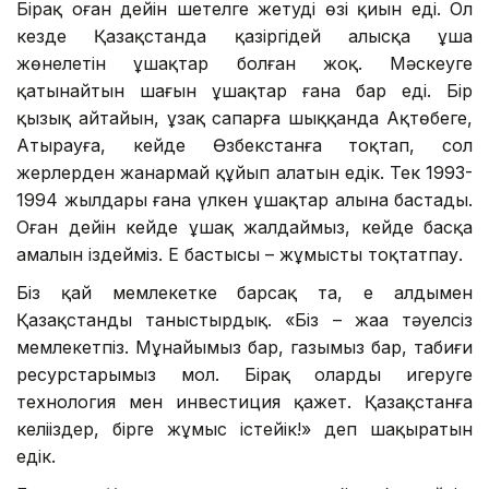
Бірақ оған дейін шетелге жетудің өзі қиын еді. Ол
кезде Қазақстанда қазіргідей алысқа ұша
жөнелетін ұшақтар болған жоқ. Мәскеуге
қатынайтын шағын ұшақтар ғана бар еді. Бір
қызық айтайын, ұзақ сапарға шыққанда Ақтөбеге,
Атырауға, кейде Өзбекстанға тоқтап, сол
жерлерден жанармай құйып алатын едік. Тек 1993-
1994 жылдары ғана үлкен ұшақтар алына бастады.
Оған дейін кейде ұшақ жалдаймыз, кейде басқа
амалын іздейміз. Ең бастысы – жұмысты тоқтатпау.
Біз қай мемлекетке барсақ та, ең алдымен
Қазақстанды таныстырдық. «Біз – жаңа тәуелсіз
мемлекетпіз. Мұнайымыз бар, газымыз бар, табиғи
ресурстарымыз мол. Бірақ оларды игеруге
технология мен инвестиция қажет. Қазақстанға
келіңіздер, бірге жұмыс істейік!» деп шақыратын
едік.