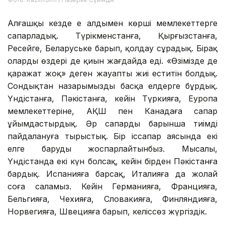
Алғашқы кезде ең алдымен көрші мемлекеттерге
сапарладық. Түрікменстанға, Қырғызстанға,
Ресейге, Беларуське барып, қолдау сұрадық. Бірақ
олардың өздері де қиын жағдайда еді. «Өзімізде де
қаражат жоқ» деген жауапты жиі еститін болдық.
Сондықтан назарымызды басқа елдерге бұрдық.
Үндістанға, Пәкістанға, кейін Түркияға, Еуропа
мемлекеттеріне, АҚШ пен Канадаға сапар
ұйымдастырдық. Әр сапарды барынша тиімді
пайдалануға тырыстық. Бір іссапар аясында екі
елге баруды жоспарлайтынбыз. Мысалы,
Үндістанда екі күн болсақ, кейін бірден Пәкістанға
бардық. Испанияға барсақ, Италияға да жолай
соға саламыз. Кейін Германияға, Францияға,
Бельгияға, Чехияға, Словакияға, Финляндияға,
Норвегияға, Швецияға барып, келіссөз жүргіздік.