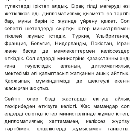
түлектерді іріктеп алдық. Бірақ тілді меңгерудің өзі
жеткіліксіз еді. Дипломатиялық қызметтің өз тәртібі
бар, мұның бәрін іс жүзінде үйрену қажет. Сол
себепті шетелдердің сыртқы істер министрлігімен
тікелей жұмыс істедік. Түркия, Ұлыбритания,
Франция, Бельгия, Нидерланды, Пәкістан, Иран
және басқа да мемлекеттермен келіссөздер
өткіздік. Сол елдердің министріне Қазақстанның енді
ғана тәуелсіздік алғанын, дипломатиялық
мектебіміз әлі қалыптасып жатқанын ашық айттық.
Қаржылық мүмкіндігіміздің де шектеулі екенін
жасырған жоқпыз.
Сөйтіп олар біздің жастарды екі-үш айлық
тәжірибеден өткізуге келісті. Жас мамандар сол
елдердің сыртқы істер министрлігінде жұмыс істеп,
дипломатиялық хаттамамен, келіссөз жүргізу
тәртібімен, елшіліктердің жұмысымен танысты.