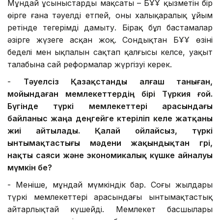
Мұндай ұсыныстардың мақсаты – БҰҰ қызметін бір
өңірге ғана тәуелді етпей, оны халықаралық ұйым
ретінде теңгерімді дамыту. Бірақ бұл бастамалар
әзірге жүзеге асқан жоқ. Сондықтан БҰҰ өзінің
беделі мен ықпалын сақтап қалғысы келсе, уақыт
талабына сай реформалар жүргізуі керек.
-
Тәуелсіз Қазақстанды алғаш таныған
,
мойындаған
мемлекеттердің бірі Түркия
ғой
.
Бүгінде түркі мемлекеттері арасындағы
байланыс жаңа деңгейге көтеріліп
келе жатқаны
жиі айтылады
.
Қалай ойлайсыз,
түркі
ынтымақтастығы мәдени жақындықтан
гөрі,
нақты саяси және экономикалық күшке айнал
уы
мүмкін бе
?
- Меніңше, мұндай мүмкіндік бар. Соңғы жылдары
түркі мемлекеттері арасындағы ынтымақтастық
айтарлықтай күшейді. Мемлекет басшылары