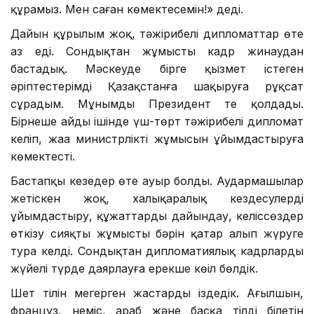
құрамыз. Мен саған көмектесемін!» деді.
Дайын құрылым жоқ, тәжірибелі дипломаттар өте
аз еді. Сондықтан жұмысты кадр жинаудан
бастадық. Мәскеуде бірге қызмет істеген
әріптестерімді Қазақстанға шақыруға рұқсат
сұрадым. Мұнымды Президент те қолдады.
Бірнеше айдың ішінде үш-төрт тәжірибелі дипломат
келіп, жаңа министрліктің жұмысын ұйымдастыруға
көмектесті.
Бастапқы кезеңдер өте ауыр болды. Аудармашылар
жетіскен жоқ, халықаралық кездесулерді
ұйымдастыру, құжаттарды дайындау, келіссөздер
өткізу сияқты жұмыстың бәрін қатар алып жүруге
тура келді. Сондықтан дипломатиялық кадрларды
жүйелі түрде даярлауға ерекше көңіл бөлдік.
Шет тілін меңгерген жастарды іздедік. Ағылшын,
француз, неміс, араб және басқа тілді білетін