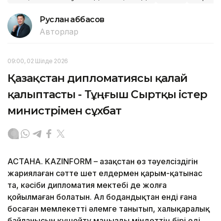
Руслан Ғаббасов
Авторлар
09:00, 02 Шілде 2026
Қазақстан дипломатиясы қалай
қалыптасты - Тұңғыш Сыртқы істер
министрімен сұхбат
АСТАНА. KAZINFORM – Қазақстан өз тәуелсіздігін
жариялаған сәтте шет елдермен қарым-қатынас
та, кәсіби дипломатия мектебі де жолға
қойылмаған болатын. Ал бодандықтан енді ғана
босаған мемлекетті әлемге танытып, халықаралық
байланысын күшейту маңызды міндеттің бірі еді.