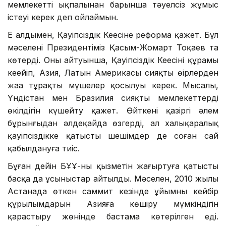
мемлекеттің ықпалынан барынша тәуелсіз жұмыс
істеуі керек деп ойлаймын.
Ең алдымен, Қауіпсіздік Кеңесіне реформа қажет. Бұл
мәселені Президентіміз Қасым-Жомарт Тоқаев та
көтерді. Оның айтуынша, Қауіпсіздік Кеңесінің құрамы
кеңейіп, Азия, Латын Америкасы сияқты өңірлерден
жаңа тұрақты мүшелер қосылуы керек. Мысалы,
Үндістан мен Бразилия сияқты мемлекеттердің
өкілдігін күшейту қажет. Өйткені қазіргі әлем
бұрынғыдан әлдеқайда өзгерді, ал халықаралық
қауіпсіздікке қатысты шешімдер де соған сай
қабылдануға тиіс.
Бұған дейін БҰҰ-ның қызметін жаңғыртуға қатысты
басқа да ұсыныстар айтылды. Мәселен, 2010 жылы
Астанада өткен саммит кезінде ұйымның кейбір
құрылымдарын Азияға көшіру мүмкіндігін
қарастыру жөнінде бастама көтерілген еді.