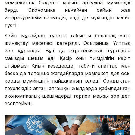
мемлекеттік бюджет кірісінің артуына мүмкіндік
берді. Экономика нығайған сайын жаңа
инфрақұрылым салынды, елдің де мүмкіндігі кеңейе
түсті.
Кейін мұнайдан түсетін табысты болашақ үшін
жинақтау мәселесі көтерілді. Осылайша Ұлттық
қор құрылды. Бұл да стратегиялық тұрғыдан
маңызды шешім еді. Қазір оның тиімділігін көріп
отырмыз. Қиын кезеңдерде, табиғи апаттар мен
басқа да төтенше жағдайларда мемлекет дәл осы
қордың мүмкіндігін пайдаланып келеді. Сондықтан
тәуелсіздік алған алғашқы жылдарда қабылданған
экономикалық шешімдердің тарихи маңызы зор деп
есептеймін.