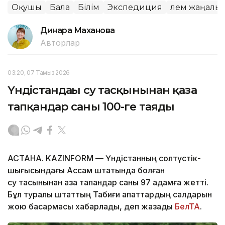
Оқушы
Бала
Білім
Экспедиция
Әлем жаңалы
Динара Маханова
Авторлар
03:20, 07 Тамыз 2026
Үндістандағы су тасқынынан қаза
тапқандар саны 100-ге таяды
АСТАНА. KAZINFORM — Үндістанның солтүстік-
шығысындағы Ассам штатында болған
су тасқынынан қаза тапқандар саны 97 адамға жетті.
Бұл туралы штаттың Табиғи апаттардың салдарын
жою басқармасы хабарлады, деп жазады
БелТА
.