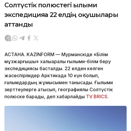
Солтүстік полюстегі ғылыми
экспедицияға 22 елдің оқушылары
аттанды
АСТАНА. KAZINFORM — Мурманскіде «Білім
мұзжарғышы» халықаралық ғылыми-білім беру
экспедициясы басталды. 22 елден келген
жасөспірімдер Арктикада 10 күн болып,
ғалымдардың жұмысымен танысады. Ғылыми
зерттеулерге қатысып, географиялық Солтүстік
полюске барады, деп хабарлайды
TV BRICS
.