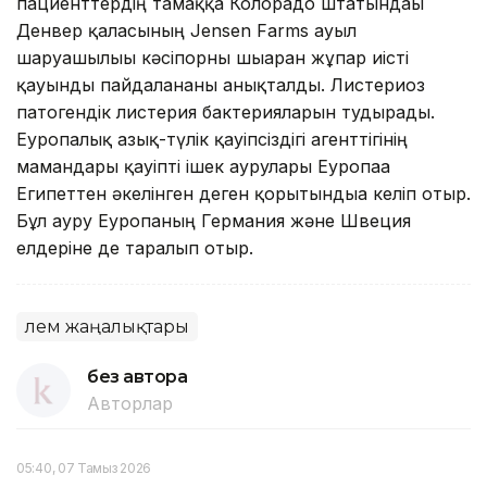
пациенттердің тамаққа Колорадо штатындағы
Денвер қаласының Jensen Farms ауыл
шаруашылығы кәсіпорны шығарған жұпар иісті
қауынды пайдаланғаны анықталды. Листериоз
патогендік листерия бактерияларын тудырады.
Еуропалық азық-түлік қауіпсіздігі агенттігінің
мамандары қауіпті ішек аурулары Еуропаға
Египеттен әкелінген деген қорытындыға келіп отыр.
Бұл ауру Еуропаның Германия және Швеция
елдеріне де таралып отыр.
Әлем жаңалықтары
без автора
Авторлар
05:40, 07 Тамыз 2026