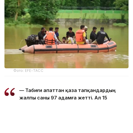
Фото: EFE-ТАСС
— Табиғи апаттан қаза тапқандардың
жалпы саны 97 адамға жетті. Ал 15
ауданда зардап шеккендер саны 168
мыңнан асты, — делінген басқарма
мәліметінде.
5 тамызда 14 ауданда шамамен 160 мың адам