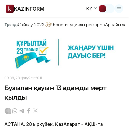
KAZINFORM
KZ
Сайлау-2026
Конституциялық реформа
Арнайы жо
Тренд:
09:38, 28 Қыркүйек 2011
Бұзылған қауын 13 адамды мерт
қылды
АСТАНА. 28 қыркүйек. ҚазАқпарат - АҚШ-та