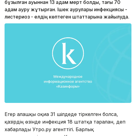
бұзылған қауыннан 13 адам мерт болды, тағы 70
адам ауру жұқтырған. Ішек аурулары инфекциясы -
листериоз - елдің көптеген штаттарына жайылуда.
Егер алғашқы оқиға 31 шілдеде тіркелген болса,
қазірдің өзінде инфекция 18 штатқа таралған, деп
хабарлады Утро.ру агенттігі. Барлық