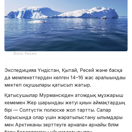
Фото: Pexels
Экспедицияға Үндістан, Қытай, Ресей және басқа
да мемлекеттерден келген 14–16 жас аралығындағы
мектеп оқушылары қатысып жатыр.
Қатысушылар Мурманскіден атомдық мұзжарғыш
кемемен Жер шарындағы жетуі қиын аймақтардың
бірі — Солтүстік полюске жол тартты. Сапар
барысында олар үшін жаратылыстану ғылымдары
мен Арктиканы зерттеуге арналған арнайы білім