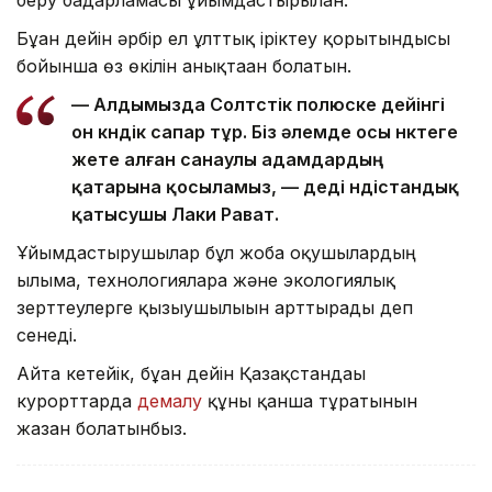
беру бағдарламасы ұйымдастырылған.
Бұған дейін әрбір ел ұлттық іріктеу қорытындысы
бойынша өз өкілін анықтаған болатын.
— Алдымызда Солтүстік полюске дейінгі
он күндік сапар тұр. Біз әлемде осы нүктеге
жете алған санаулы адамдардың
қатарына қосыламыз, — деді үндістандық
қатысушы Лаки Рават.
Ұйымдастырушылар бұл жоба оқушылардың
ғылымға, технологияларға және экологиялық
зерттеулерге қызығушылығын арттырады деп
сенеді.
Айта кетейік, бұған дейін Қазақстандағы
курорттарда
демалу
құны қанша тұратынын
жазған болатынбыз.