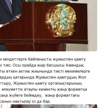
н міндеттерге байланысты жұмыспен қамту
луі тиіс. Осы орайда өңір басшысы Амандық
ты өткен актив жиынында тиісті мекемелерге
олардың қатарында Жұмыспен қамтудың Жол
арттыру, Жұмыспен қамту орталықтарының
леуметтік атаулы көмектің жаңа форматқа
аңа жүйеге бейімдеу, жаңа форматтағы
анын нақтылау ісі де бар.