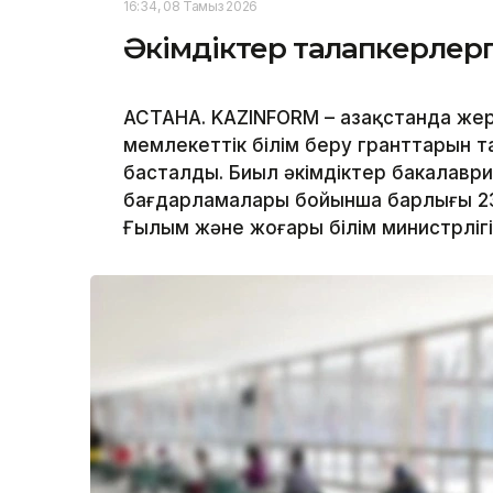
16:34, 08 Тамыз 2026
Әкімдіктер талапкерлерг
АСТАНА. KAZINFORM – Қазақстанда жер
мемлекеттік білім беру гранттарын т
басталды. Биыл әкімдіктер бакалавр
бағдарламалары бойынша барлығы 239
Ғылым және жоғары білім министрлігі