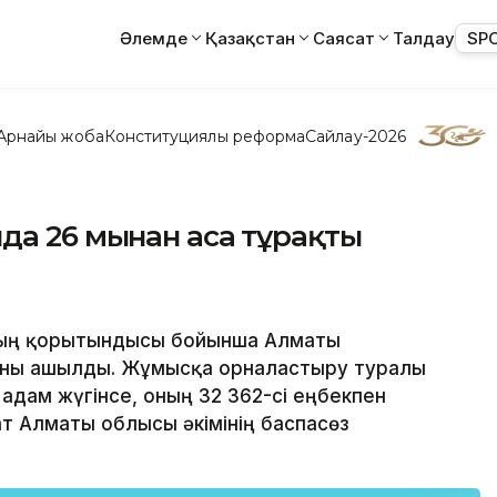
Әлемде
Қазақстан
Саясат
Талдау
SP
Арнайы жоба
Конституциялық реформа
Сайлау-2026
а 26 мыңнан аса тұрақты
лдың қорытындысы бойынша Алматы
рны ашылды. Жұмысқа орналастыру туралы
 адам жүгінсе, оның 32 362-сі еңбекпен
т Алматы облысы әкімінің баспасөз