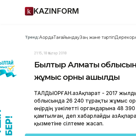
KAZINFORM
Ақорда
Тағайындау
Заң және тәртіп
Дерекқор
Тренд:
21:15, 18 Қаңтар 2018
Былтыр Алматы облысынд
жұмыс орны ашылды
ТАЛДЫҚОРҒАН.ҚазАқпарат - 2017 жы
облысында 26 240 тұрақты жұмыс о
өңірдің уәкілетті органдарына 48 390
қамтылған, деп хабарлайды ҚазАқпара
қызметіне сілтеме жасап.