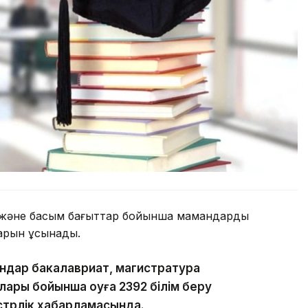
і және басым бағыттар бойынша мамандарды
тарын ұсынады.
гандар бакалавриат, магистратура
ары бойынша оқуға 2392 білім беру
истрлік хабарламасында.