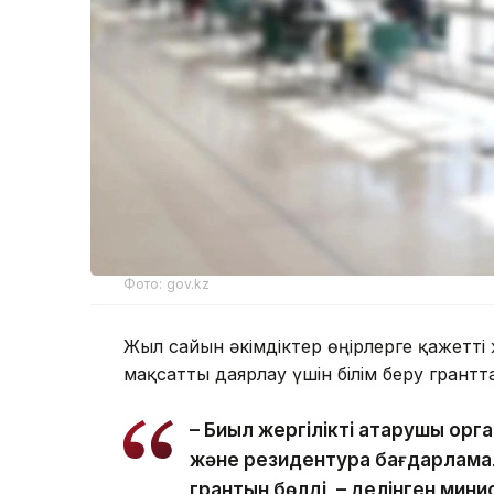
Фото: gov.kz
Жыл сайын әкімдіктер өңірлерге қажетт
мақсатты даярлау үшін білім беру грант
– Биыл жергілікті атқарушы ор
және резидентура бағдарламал
грантын бөлді, – делінген мин