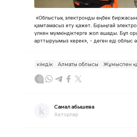
«Облыстық электронды еңбек биржасын Б
қамтамасыз ету қажет. Бірыңғай электро
үлкен мүмкіндіктерге жол ашады. Бұл о
арттыруымыз керек», - деген еді облыс әк
Әкімдік
Алматы облысы
Жұмыспен қ
Самал Қабышева
Авторлар