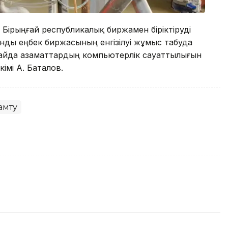
ірыңғай республикалық биржамен біріктіруді
нды еңбек биржасының енгізілуі жұмыс табуда
райда азаматтардың компьютерлік сауаттылығын
імі А. Баталов.
амту