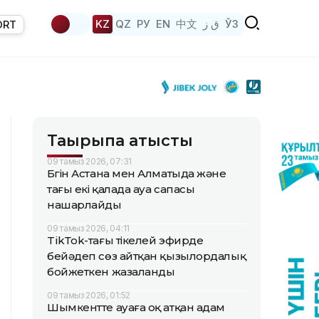
KZ
QZ
РУ
EN
中文
ق ز
ЎЗ
ORT
Тақырыпқа қатысты
09 тамыз 2026, 07:31
Бүгін Астана мен Алматыда және
тағы екі қалада ауа сапасы
нашарлайды
09 тамыз 2026, 04:11
TikТok-тағы тікелей эфирде
бейәдеп сөз айтқан қызылордалық
бойжеткен жазаланды
09 тамыз 2026, 01:52
Шымкентте ауаға оқ атқан адам