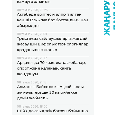
қамауға алынды
08 тамыз 2026, 23:26
Ақтөбеде әріптесін өлтіріп алған
кенші 13 жылға бас бостандығынан
айырылды
08 тамыз 2026, 21:53
Түркістанда сайлаушыларға жағдай
жасау үшін цифрлық технологиялар
қолданылып жатыр
08 тамыз 2026, 21:27
Арқалыққа 70 жыл: жаңа жобалар,
спорт және қаланың қайта
жандануы
08 тамыз 2026, 21:13
Алматы – Байсерке – Ақсай жолы
жүк көліктері үшін 30 қыркүйекке
дейін жабылды
08 тамыз 2026, 18:00
ШҚО-да азық-түлік бағасы бойынша