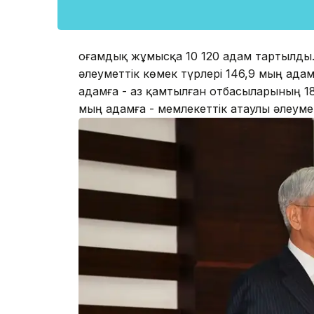
Қоғамдық жұмысқа 10 120 адам тартылды
әлеуметтік көмек түрлері 146,9 мың адам
адамға - аз қамтылған отбасыларының 18 
мың адамға - мемлекеттік атаулы әлеумет