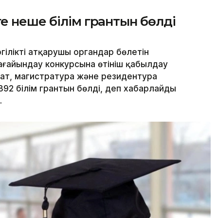
е неше білім грантын бөлді
гілікті атқарушы органдар бөлетін
ағайындау конкурсына өтініш қабылдау
иат, магистратура және резидентура
2 білім грантын бөлді, деп хабарлайды
.