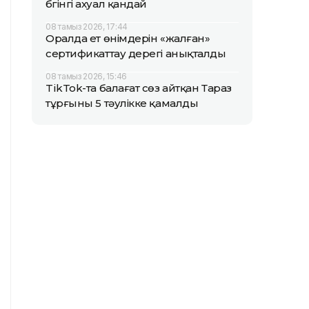
бүгінгі ахуал қандай
08 тамыз 2026, 17:44
Оралда ет өнімдерін «жалған»
сертификаттау дерегі анықталды
08 тамыз 2026, 15:46
TikTok-та балағат сөз айтқан Тараз
тұрғыны 5 тәулікке қамалды