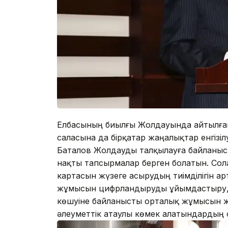
Елбасының биылғы Жолдауында айтылға
саласына да бірқатар жаңалықтар енгізі
Баталов Жолдауды талқылауға байланыс
нақты тапсырмалар берген болатын. С
картасын жүзеге асырудың тиімділігін 
жұмысын цифрландыруды ұйымдастыру, ә
көшуіне байланысты орталық жұмысын ж
әлеуметтік атаулы көмек алатындардың с