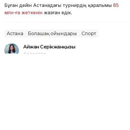
Бұған дейін Астанадағы турнирдің қаралымы
85
млн-ға жеткенін
жазған едік.
Астана
Болашақ ойындары
Спорт
Айжан Серікжанқызы
Авторлар
18:21, 08 Тамыз 2026
Елордада LRT-тының қосылуы
әуежай жолаушыларына қалай әсер
етті