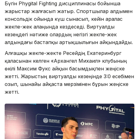
Бүгін Phygital Fighting дисциплинасы бойынша
жарыстар жалғасып жатыр. Спортшылар алдымен
консольдік ойында күш сынасып, кейін аралас
жекпе-жек алаңында кездеседі. Виртуалды
кезеңдегі нәтиже олардың негізгі жекпе-жек
алдындағы бастапқы артықшылығын айқындайды.
Алғашқы жекпе-жекте Ресейдің Екатеринбург
қаласынан келген «Архангел Михаил» клубының
өкілі Максим Фукс айқын басымдықпен жеңіске
жетті. Жарыстың виртуалды кезеңінде 3:0 есебімен
озып, шынайы айқаста мерзімінен бұрын жеңіске
жетті.