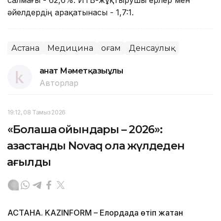
әйелдердің арақатынасы - 1,7:1.
Астана
Медицина
Қоғам
Денсаулық
Қанат Мәметқазыұлы
Авторлар
19:12, 08 Тамыз 2026
«Болашақ ойындары – 2026»:
қазақстандық Novaq қола жүлдеден
қағылды
АСТАНА. KAZINFORM – Елордада өтіп жатқан