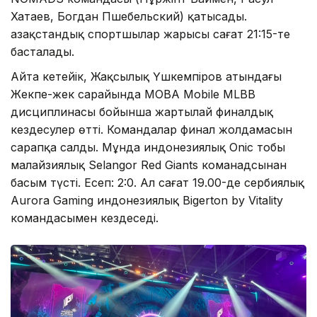
Хатаев, Богдан Пшебельский) қатысады.
Қазақстандық спортшылар жарысы сағат 21:15-те
басталады.
Айта кетейік, Жақсылық Үшкемпіров атындағы
Жекпе-жек сарайында MOBA Mobile MLBB
дисциплинасы бойынша жартылай финалдық
кездесулер өтті. Командалар финал жолдамасын
сарапқа салды. Мұнда индонезиялық Onic тобы
малайзиялық Selangor Red Giants команадсынан
басым түсті. Есеп: 2:0. Ал сағат 19.00-де сербиялық
Aurora Gaming индонезиялық Bigerton by Vitality
командасымен кездеседі.