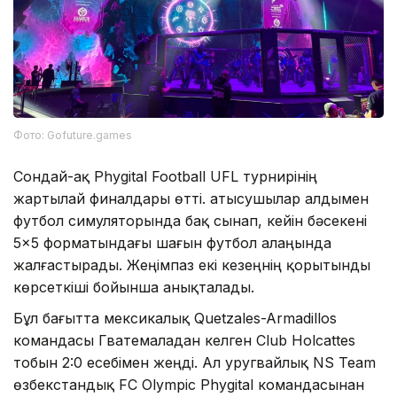
Фото: Gofuture.games
Сондай-ақ Phygital Football UFL турнирінің
жартылай финалдары өтті. Қатысушылар алдымен
футбол симуляторында бақ сынап, кейін бәсекені
5×5 форматындағы шағын футбол алаңында
жалғастырады. Жеңімпаз екі кезеңнің қорытынды
көрсеткіші бойынша анықталады.
Бұл бағытта мексикалық Quetzales-Armadillos
командасы Гватемаладан келген Club Holcattes
тобын 2:0 есебімен жеңді. Ал уругвайлық NS Team
өзбекстандық FC Olympic Phygital командасынан