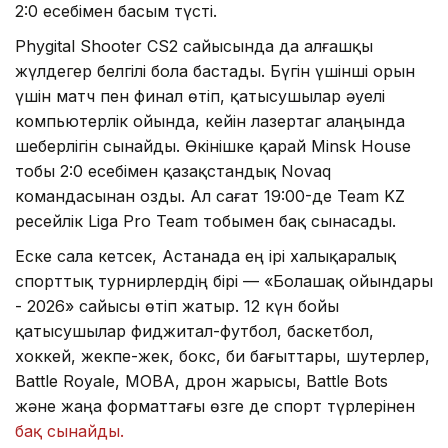
2:0 есебімен басым түсті.
Phygital Shooter CS2 сайысында да алғашқы
жүлдегер белгілі бола бастады. Бүгін үшінші орын
үшін матч пен финал өтіп, қатысушылар әуелі
компьютерлік ойында, кейін лазертаг алаңында
шеберлігін сынайды. Өкінішке қарай Minsk House
тобы 2:0 есебімен қазақстандық Novaq
командасынан озды. Ал сағат 19:00-де Team KZ
ресейлік Liga Pro Team тобымен бақ сынасады.
Еске сала кетсек, Астанада ең ірі халықаралық
спорттық турнирлердің бірі — «Болашақ ойындары
- 2026» сайысы өтіп жатыр. 12 күн бойы
қатысушылар фиджитал-футбол, баскетбол,
хоккей, жекпе-жек, бокс, би бағыттары, шутерлер,
Battle Royale, MOBA, дрон жарысы, Battle Bots
және жаңа форматтағы өзге де спорт түрлерінен
бақ сынайды.