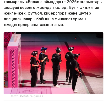
халықаралық «Болашақ ойындары – 2026» жарыстары
шешуші кезеңге жақындап келеді. Бүгін фиджитал
жекпе-жек, футбол, киберспорт және шутер
дисциплиналары бойынша финалистер мен
жүлдегерлер анықталып жатыр.
Фото: Gofuture.games