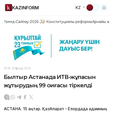
KAZINFORM
KZ
Сайлау-2026
Конституциялық реформа
Арнайы жо
Тренд:
15:15, 15 Қаңтар 2013
Былтыр Астанада ИТВ-жұқпасын
жұқтырудың 99 оқиғасы тіркелді
АСТАНА. 15 қаңтар. ҚазАқпарат - Елордада адамның