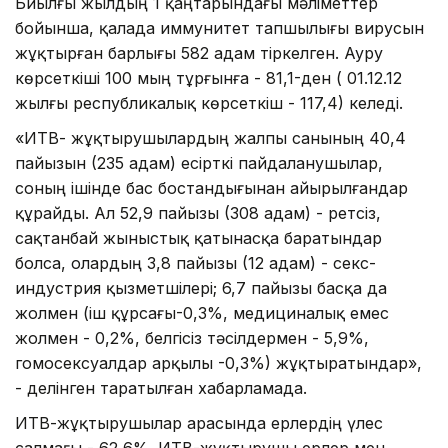
Биылғы жылдың 1 қаңтарындағы мәліметтер
бойынша, қалада иммунитет тапшылығы вирусын
жұқтырған барлығы 582 адам тіркелген. Ауру
көрсеткіші 100 мың тұрғынға - 81,1-ден ( 01.12.12
жылғы республикалық көрсеткіш - 117,4) келеді.
«ИТВ- жұқтырушылардың жалпы санының 40,4
пайызын (235 адам) есірткі пайдаланушылар,
соның ішінде бас бостандығынан айырылғандар
құрайды. Ал 52,9 пайызы (308 адам) - ретсіз,
сақтанбай жыныстық қатынасқа баратындар
болса, олардың 3,8 пайызы (12 адам) - секс-
индустрия қызметшілері; 6,7 пайызы басқа да
жолмен (іш құрсағы-0,3%, медициналық емес
жолмен - 0,2%, белгісіз тәсілдермен - 5,9%,
гомосексуалдар арқылы -0,3%) жұқтыратындар»,
- делінген таратылған хабарламада.
ИТВ-жұқтырушылар арасында ерлердің үлес
салмағы - 62,6%. ИТВ-жұқтырушы ерлер мен