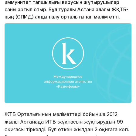
иммунитет тапшылығы вирусын жұқтырушылар
саны артып отыр. Бұл туралы Астана қалалық ЖҚТБ-
ның (СПИД) алдын алу орталығынан мәлім етті.
ЖҚТБ Орталығының мәліметтері бойынша 2012
жылы Астанада ИТВ-жұқпасын жұқтырудың 99
оқиғасы тіркелді. Бұл өткен жылдан 2 оқиғаға көп.