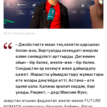
Фото: Gofuture.games
– Джойстикте маған тең келетін қарсылас
болған жоқ. Виртуалды кезеңдегі жеңісім
өзіме сенімділікті арттырды. Дегенмен
ойын – бір бөлек, жекпе-жек – бір бөлек.
Сондықтан әр кезеңге жеке дайындалу
қажет. Жарысты ұйымдастыру жұмыстары
өте жоғары деңгейде өтті. Астана – өте
әдемі қала. Қаланы аралап көрдім, бәрі
ұнады. Рақмет, – деді Максим Фукс.
Қазақстан атынан фиджитал жекпе-жекке FUTURE
NOMADS командасы (Нұржігіт Баймен, Расул