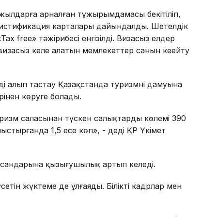
 жылдарға арналған тұжырымдамасы бекітіліп,
Туристификация карталары дайындалды. Шетелдік
ax free» тәжірибесі енгізілді. Визасыз елдер
 визасыз келе алатын мемлекеттер санын кеңейту
ді алып тастау Қазақстанда туризмнің дамуына
рінен көруге болады.
изм саласынан түскен салықтардың көлемі 390
ыстырғанда 1,5 есе көп», - деді ҚР Үкімет
нысандарына қызығушылық артып келеді.
тін жүктеме де ұлғаяды. Білікті кадрлар мен