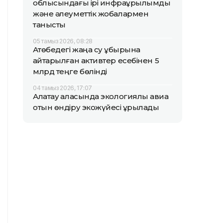
облысындағы ірі инфрақұрылымдық
және әлеуметтік жобалармен
танысты
05 тамыз 2026, 08:28
Ақтөбедегі жаңа су құбырына
қайтарылған активтер есебінен 5
млрд теңге бөлінді
04 тамыз 2026, 17:07
Алатау қаласында экологиялық авиа
отын өндіру экожүйесі құрылады