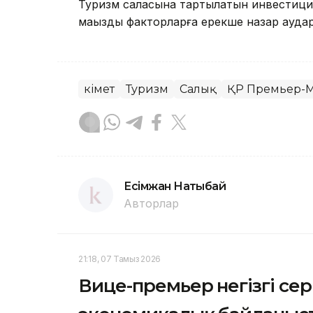
Туризм саласына тартылатын инвестиция
маңызды факторларға ерекше назар аудар
Үкімет
Туризм
Салық
ҚР Премьер-М
Есімжан Нақтыбай
Авторлар
21:18, 07 Тамыз 2026
Вице-премьер негізгі се