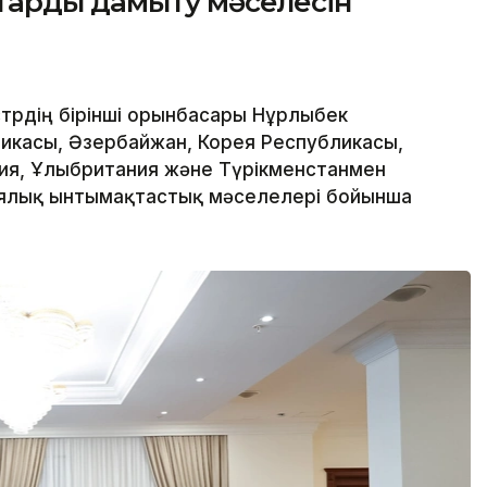
тарды дамыту мәселесін
трдің бірінші орынбасары Нұрлыбек
ликасы, Әзербайжан, Корея Республикасы,
ния, Ұлыбритания және Түрікменстанмен
иялық ынтымақтастық мәселелері бойынша