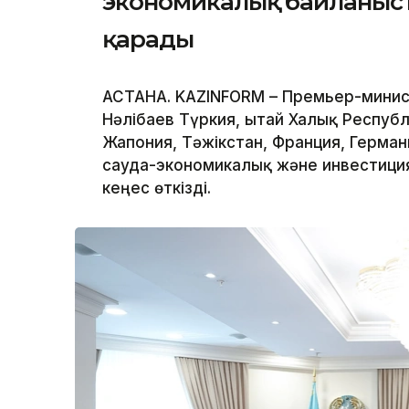
экономикалық байланыс
қарады
АСТАНА. KAZINFORM – Премьер-минис
Нәлібаев Түркия, Қытай Халық Респуб
Жапония, Тәжікстан, Франция, Герма
сауда-экономикалық және инвестиц
кеңес өткізді.