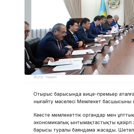
Фото: Үкімет
Отырыс барысында вице-премьер аталға
нығайту мәселесі Мемлекет басшысының н
Кеңесте мемлекеттік органдар мен ұлтт
экономикалық ынтымақтастықтың қазіргі 
барысы туралы баяндама жасады. Шетел