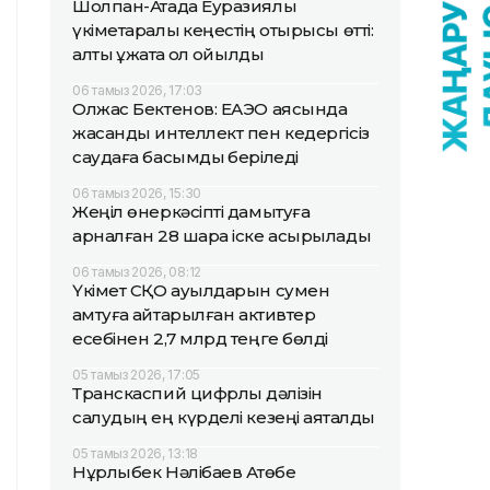
Шолпан-Атада Еуразиялық
үкіметаралық кеңестің отырысы өтті:
алты құжатқа қол қойылды
06 тамыз 2026, 17:03
Олжас Бектенов: ЕАЭО аясында
жасанды интеллект пен кедергісіз
саудаға басымдық беріледі
06 тамыз 2026, 15:30
Жеңіл өнеркәсіпті дамытуға
арналған 28 шара іске асырылады
06 тамыз 2026, 08:12
Үкімет СҚО ауылдарын сумен
қамтуға қайтарылған активтер
есебінен 2,7 млрд теңге бөлді
05 тамыз 2026, 17:05
Транскаспий цифрлық дәлізін
салудың ең күрделі кезеңі аяқталды
05 тамыз 2026, 13:18
Нұрлыбек Нәлібаев Ақтөбе