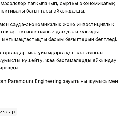
згі мәселелер талқыланып, сыртқы экономикалық
спективалы бағыттары айқындалды.
ермен сауда-экономикалық және инвестициялық
птік әрі технологиялық дамуының маңызды
р ынтымақтастықтың басым бағыттарын белгіледі.
 органдар мен ұйымдарға қол жеткізілген
 жұмысты күшейту, жаңа бастамаларды айқындау
сырылды.
tan Paramount Engineering зауытының жұмысымен
иялар