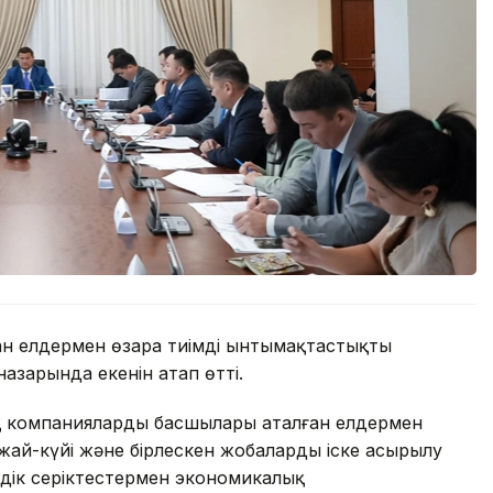
н елдермен өзара тиімді ынтымақтастықты
азарында екенін атап өтті.
ық компаниялардың басшылары аталған елдермен
жай-күйі және бірлескен жобалардың іске асырылу
дік серіктестермен экономикалық