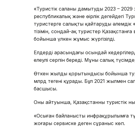
«Туристік саланы дамытудың 2023 – 2029
республикалық және өңірлік деңгейдегі 
туристерге салықты қайтарудың әлемдік «T
тізімін, сондай-ақ туристер Қазақстанға
бойынша үлкен жұмыс жүргізілді.
Елдердің арасындағы осындай кедергілер
елеулі серпін береді. Мұны салық түсімде
Өткен жылдың қорытындысы бойынша тур
млрд теңгені құрады. Бұл 2021 жылмен сал
басшысы.
Оның айтуынша, Қазақстанның туристік 
«Осыған байланысты инфрақұрылымға түсе
жоғары сервиске деген сұраныс көп.