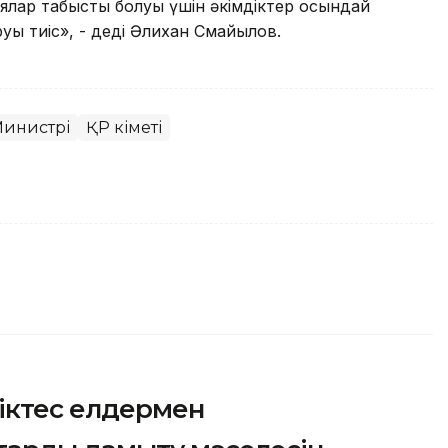
лар табысты болуы үшін әкімдіктер осындай
уы тиіс», - деді Әлихан Смайылов.
инистрі
ҚР Үкіметі
ріктес елдермен