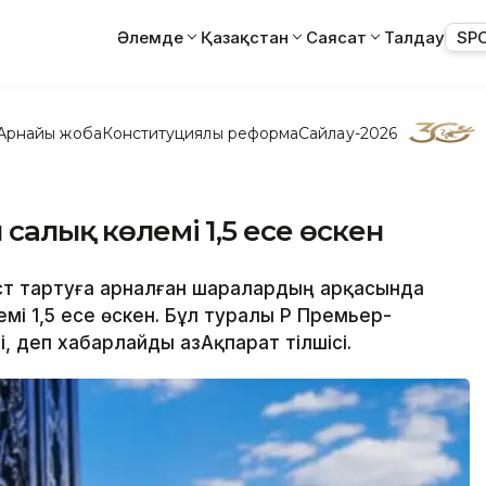
Әлемде
Қазақстан
Саясат
Талдау
SP
Арнайы жоба
Конституциялық реформа
Сайлау-2026
 салық көлемі 1,5 есе өскен
ст тартуға арналған шаралардың арқасында
і 1,5 есе өскен. Бұл туралы ҚР Премьер-
 деп хабарлайды ҚазАқпарат тілшісі.