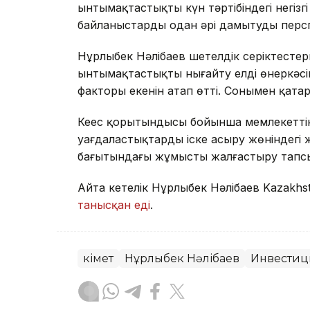
ынтымақтастықтың күн тәртібіндегі негі
байланыстарды одан әрі дамытудың пер
Нұрлыбек Нәлібаев шетелдік серіктест
ынтымақтастықты нығайту елдің өнеркәсі
факторы екенін атап өтті. Сонымен қата
Кеңес қорытындысы бойынша мемлекеттік
уағдаластықтарды іске асыру жөніндегі
бағытындағы жұмысты жалғастыру тап
Айта кетелік Нұрлыбек Нәлібаев Kazakhs
танысқан еді
.
Үкімет
Нұрлыбек Нәлібаев
Инвестиц