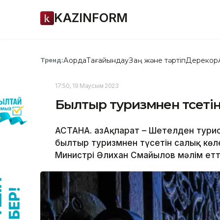
KAZINFORM
Ақорда
Тағайындау
Заң және тәртіп
Дерекқор
Тренд:
17:50, 19 Маусым 2023
Былтыр туризмнен түсетін
АСТАНА. ҚазАқпарат – Шетелден тури
былтыр туризмнен түсетін салық көлем
Министрі Әлихан Смайылов мәлім етті,