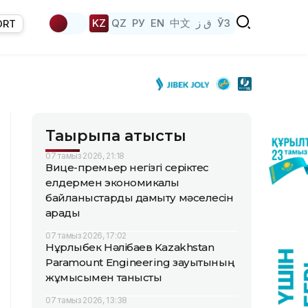
KZ
QZ
РУ
EN
中文
ق ز
ЎЗ
ORT
Тақырыпқа қатысты
07 тамыз 2026, 21:18
Вице-премьер негізгі серіктес
елдермен экономикалық
байланыстарды дамыту мәселесін
қарады
07 тамыз 2026, 17:02
Нұрлыбек Нәлібаев Kazakhstan
Paramount Engineering зауытының
жұмысымен танысты
07 тамыз 2026, 13:38