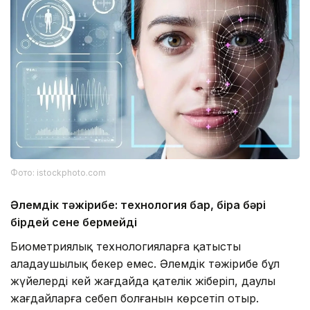
Фото: istockphoto.com
Әлемдік тәжірибе: технология бар, бірақ бәрі
бірдей сене бермейді
Биометриялық технологияларға қатысты
алаңдаушылық бекер емес. Әлемдік тәжірибе бұл
жүйелердің кей жағдайда қателік жіберіп, даулы
жағдайларға себеп болғанын көрсетіп отыр.