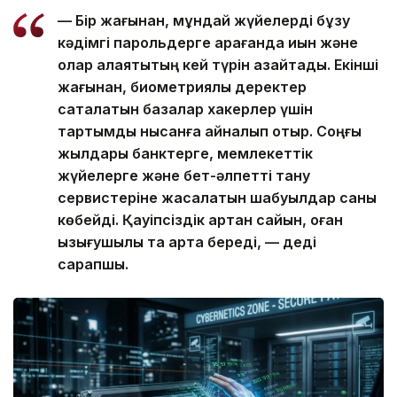
— Бір жағынан, мұндай жүйелерді бұзу
кәдімгі парольдерге қарағанда қиын және
олар алаяқтықтың кей түрін азайтады. Екінші
жағынан, биометриялық деректер
сақталатын базалар хакерлер үшін
тартымды нысанға айналып отыр. Соңғы
жылдары банктерге, мемлекеттік
жүйелерге және бет-әлпетті тану
сервистеріне жасалатын шабуылдар саны
көбейді. Қауіпсіздік артқан сайын, оған
қызығушылық та арта береді, — деді
сарапшы.