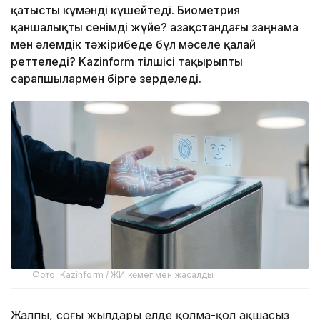
қатысты күмәнді күшейтеді. Биометрия
қаншалықты сенімді жүйе? Қазақстандағы заңнама
мен әлемдік тәжірибеде бұл мәселе қалай
реттеледі? Kazinform тілшісі тақырыпты
сарапшылармен бірге зерделеді.
Фото: Kazinform / ЖИ көмегімен жасалды
Жалпы, соңғы жылдары елде қолма-қол ақшасыз