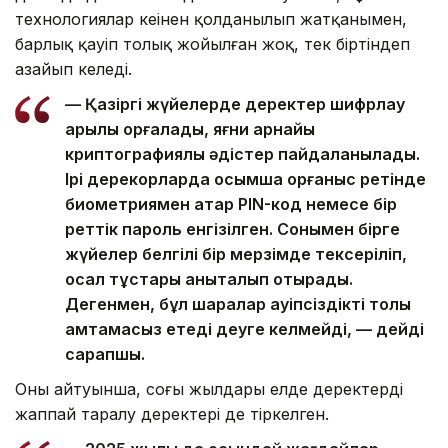
технологиялар кеңінен қолданылып жатқанымен,
барлық қауіп толық жойылған жоқ, тек біртіндеп
азайып келеді.
— Қазіргі жүйелерде деректер шифрлау
арқылы қорғалады, яғни арнайы
криптографиялық әдістер пайдаланылады.
Ірі дерекқорларда қосымша қорғаныс ретінде
биометриямен қатар PIN-код немесе бір
реттік пароль енгізілген. Сонымен бірге
жүйелер белгілі бір мерзімде тексеріліп,
осал тұстары анықталып отырады.
Дегенмен, бұл шаралар қауіпсіздікті толық
қамтамасыз етеді деуге келмейді, — дейді
сарапшы.
Оның айтуынша, соңғы жылдары елде деректердің
жаппай таралу деректері де тіркелген.