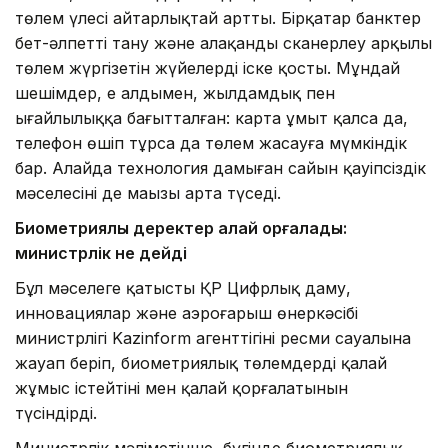
төлем үлесі айтарлықтай артты. Бірқатар банктер
бет-әлпетті тану және алақанды сканерлеу арқылы
төлем жүргізетін жүйелерді іске қосты. Мұндай
шешімдер, ең алдымен, жылдамдық пен
ыңғайлылыққа бағытталған: карта ұмыт қалса да,
телефон өшіп тұрса да төлем жасауға мүмкіндік
бар. Алайда технология дамыған сайын қауіпсіздік
мәселесінің де маңызы арта түседі.
Биометриялық деректер қалай қорғалады:
министрлік не дейді
Бұл мәселеге қатысты ҚР Цифрлық даму,
инновациялар және аэроғарыш өнеркәсібі
министрлігі Kazinform агенттігінің ресми сауалына
жауап беріп, биометриялық төлемдердің қалай
жұмыс істейтіні мен қалай қорғалатынын
түсіндірді.
Министрлік мәліметінше, бүгінде биометриялық