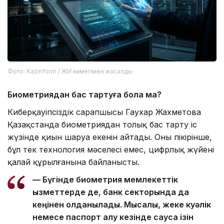
Фото: Kazinform / ЖИ көмегімен жасалды
Биометриядан бас тартуға бола ма?
Киберқауіпсіздік сарапшысы Гаухар Жахметова
Қазақстанда биометриядан толық бас тарту іс
жүзінде қиын шаруа екенін айтады. Оның пікірінше,
бұл тек технология мәселесі емес, цифрлық жүйенің
қалай құрылғанына байланысты.
— Бүгінде биометрия мемлекеттік
қызметтерде де, банк секторында да
кеңінен қолданылады. Мысалы, жеке куәлік
немесе паспорт алу кезінде саусақ ізін