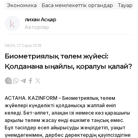
Экономика
Басқа мемлекеттік органдар
Тауар
Әлихан Асқар
Авторлар
08:00, 27 Сәуір 2026
Биометриялық төлем жүйесі:
Қолданғанға ыңғайлы, қорғалуы қалай?
АСТАНА. KAZINFORM – Биометриялық төлем
жүйелері күнделікті қолданысқа жаппай еніп
келеді. Бет-әлпет, алақан ізі немесе көз қарашығы
арқылы төлем жасау енді ешкімге таңсық емес.
Бұл тәсілдер есеп айырысуды жеңілдетіп, уақыт
үнемдегенімен, дербес деректердің қауіпсіздігіне