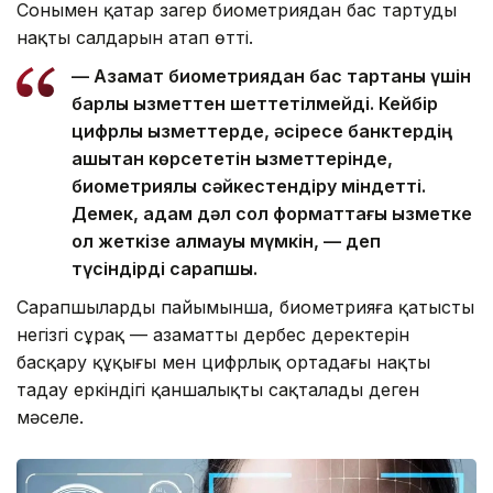
Сонымен қатар заңгер биометриядан бас тартудың
нақты салдарын атап өтті.
— Азамат биометриядан бас тартқаны үшін
барлық қызметтен шеттетілмейді. Кейбір
цифрлық қызметтерде, әсіресе банктердің
қашықтан көрсететін қызметтерінде,
биометриялық сәйкестендіру міндетті.
Демек, адам дәл сол форматтағы қызметке
қол жеткізе алмауы мүмкін, — деп
түсіндірді сарапшы.
Сарапшылардың пайымынша, биометрияға қатысты
негізгі сұрақ — азаматтың дербес деректерін
басқару құқығы мен цифрлық ортадағы нақты
таңдау еркіндігі қаншалықты сақталады деген
мәселе.