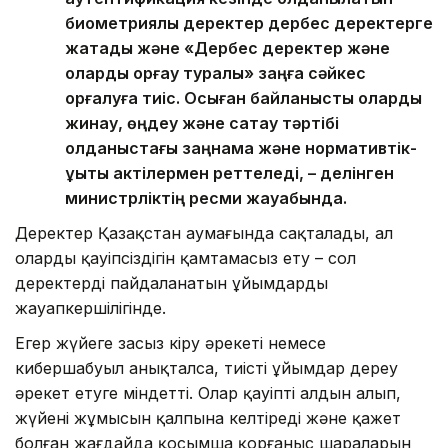
биометриялық деректер дербес деректерге
жатады және «Дербес деректер және
оларды қорғау туралы» заңға сәйкес
қорғалуға тиіс. Осыған байланысты оларды
жинау, өңдеу және сақтау тәртібі
қолданыстағы заңнама және нормативтік-
құқықтық актілермен реттеледі, – делінген
министрліктің ресми жауабында.
Деректер Қазақстан аумағында сақталады, ал
олардың қауіпсіздігін қамтамасыз ету – сол
деректерді пайдаланатын ұйымдардың
жауапкершілігінде.
Егер жүйеге заңсыз кіру әрекеті немесе
кибершабуыл анықталса, тиісті ұйымдар дереу
әрекет етуге міндетті. Олар қауіптің алдын алып,
жүйенің жұмысын қалпына келтіреді және қажет
болған жағдайда қосымша қорғаныс шараларын