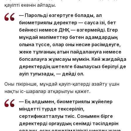
қауіпті екенін айтады.
— Парольді өзгертуге болады, ал
биометриялық деректер — саусақ ізі, бет
бейнесі немесе ДНҚ — өзгермейді. Егер
мұндай мәліметтер бөтен адамдардың
қолына түссе, олар оны несие рәсімдеуге,
жеке тұлғаның атын пайдалануға немесе
бопсалауға жұмсауы мүмкін. Кей жағдайда
деректердің шетелге бақылаусыз берілуі де
қауіп туғызады, — дейді ол.
Оның пікірінше, мұндай қауіп-қатерді азайту үшін
нақты іс-шаралар атқарылуы қажет.
— Ең алдымен, биометриялық жүйелер
міндетті түрде тексеріліп,
сертификатталуы тиіс. Сонымен бірге
деректерді қорғаудың сенімді тәсілдерін
қолдану, оған қолжетімділікті шектеу және