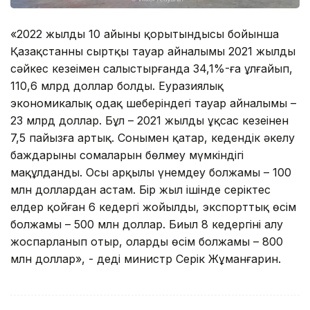
«2022 жылдың 10 айының қорытындысы бойынша
Қазақстанның сыртқы тауар айналымы 2021 жылдың
сәйкес кезеңімен салыстырғанда 34,1%-ға ұлғайып,
110,6 млрд доллар болды. Еуразиялық
экономикалық одақ шеңберіндегі тауар айналымы –
23 млрд доллар. Бұл – 2021 жылдың ұқсас кезеңінен
7,5 пайызға артық. Сонымен қатар, кедендік әкелу
баждарының сомаларын бөлмеу мүмкіндігі
мақұлданды. Осы арқылы үнемдеу болжамы – 100
млн доллардан астам. Бір жыл ішінде серіктес
елдер қойған 6 кедергі жойылды, экспорттық өсім
болжамы – 500 млн доллар. Биыл 8 кедергіні алу
жоспарланып отыр, олардың өсім болжамы – 800
млн доллар», - деді министр Серік Жұманғарин.