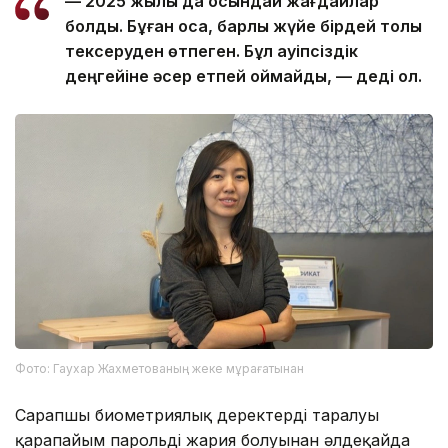
— 2025 жылы да осындай жағдайлар
болды. Бұған қоса, барлық жүйе бірдей толық
тексеруден өтпеген. Бұл қауіпсіздік
деңгейіне әсер етпей қоймайды, — деді ол.
Фото: Гаухар Жахметованың жеке мұрағатынан
Сарапшы биометриялық деректердің таралуы
қарапайым парольдің жария болуынан әлдеқайда