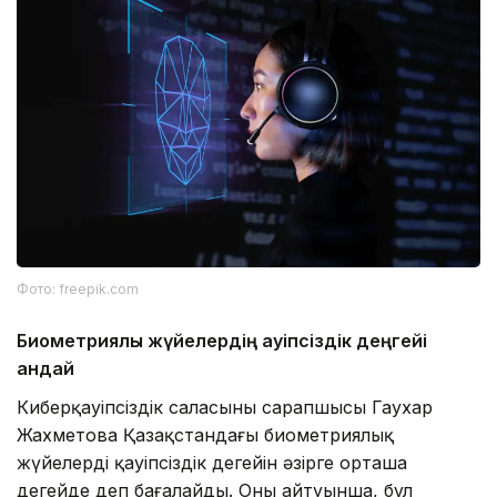
Фото: freepik.com
Биометриялық жүйелердің қауіпсіздік деңгейі
қандай
Киберқауіпсіздік саласының сарапшысы Гаухар
Жахметова Қазақстандағы биометриялық
жүйелердің қауіпсіздік деңгейін әзірге орташа
деңгейде деп бағалайды. Оның айтуынша, бұл