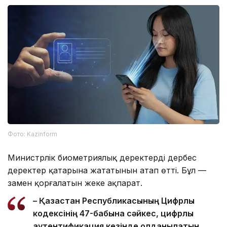
Фото: Kazinform
Министрлік биометриялық деректердің дербес
деректер қатарына жататынын атап өтті. Бұл —
заңмен қорғалатын жеке ақпарат.
– Қазақстан Республикасының Цифрлық
кодексінің 47-бабына сәйкес, цифрлық
аутентификация кезінде қолданылатын