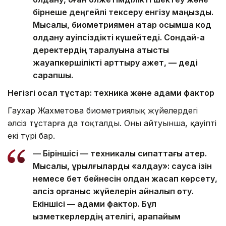
бірнеше деңгейлі тексеру енгізу маңызды.
Мысалы, биометриямен қатар қосымша код
қолдану қауіпсіздікті күшейтеді. Сондай-ақ
деректердің таралуына қатысты
жауапкершілікті арттыру қажет, — деді
сарапшы.
Негізгі осал тұстар: техника және адами фактор
Гаухар Жахметова биометриялық жүйелердегі
әлсіз тұстарға да тоқталды. Оның айтуынша, қауіптің
екі түрі бар.
— Біріншісі — техникалық сипаттағы қатер.
Мысалы, құрылғыларды «алдау»: саусақ ізін
немесе бет бейнесін қолдан жасап көрсету,
әлсіз қорғаныс жүйелерін айналып өту.
Екіншісі — адами фактор. Бұл
қызметкерлердің қателігі, қарапайым