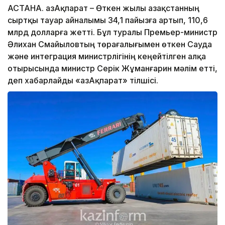
АСТАНА. ҚазАқпарат – Өткен жылы Қазақстанның
сыртқы тауар айналымы 34,1 пайызға артып, 110,6
млрд долларға жетті. Бұл туралы Премьер-министр
Әлихан Смайыловтың төрағалығымен өткен Сауда
және интеграция министрлігінің кеңейтілген алқа
отырысында министр Серік Жұманғарин мәлім етті,
деп хабарлайды «ҚазАқпарат» тілшісі.