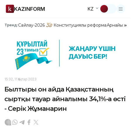
KAZINFORM
KZ
Сайлау-2026
Конституциялық реформа
Арнайы жо
Тренд:
15:32, 11 Қаңтар 2023
Былтырғы он айда Қазақстанның
сыртқы тауар айналымы 34,1%-ға өсті
- Серік Жұманғарин