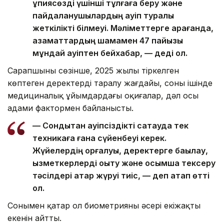
құпиясөзді үшінші тұлғаға беру және
пайдаланушылардың қауіп туралы
жеткілікті білмеуі. Мәліметтерге қарағанда,
азаматтардың шамамен 47 пайызы
мұндай қауіптен бейхабар, — деді ол.
Сарапшының сөзінше, 2025 жылы тіркелген
көптеген деректердің таралу жағдайы, соның ішінде
медициналық ұйымдардағы оқиғалар, дәл осы
адами фактормен байланысты.
— Сондықтан қауіпсіздікті сақтауда тек
техникаға ғана сүйенбеуі керек.
Жүйелердің қорғалуы, деректерге бақылау,
қызметкерлерді оқыту және қосымша тексеру
тәсілдері қатар жүруі тиіс, — деп атап өтті
ол.
Сонымен қатар ол биометрияның әсері екіжақты
екенін айтты.