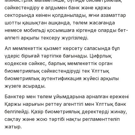
сәйкестендіру ең алдымен банк және қаржы
секторында кеңінен қолданылады, яғни азаматтар
шотты қашықтан ашқанда, төлем жасағанда
немесе мобильді қосымшаға кіргенде олардың бет-
әлпеті арқылы тексеру жүргізіледі.
Ал мемлекеттік қызмет көрсету саласында бұл
үдеріс бірыңғай тәртіпке бағынады. Цифрлық
кодекске сәйкес, барлық мемлекеттік орган
биометриялық сәйкестендіруді тек Ұлттық
биометриялық аутентификация жүйесі арқылы
жүзеге асырады.
Банктер мен төлем ұйымдарына арналған ережені
Қаржы нарығын реттеу агенттігі мен Ұлттық банк
белгілейді. Қазір биометриялық деректерді жинау,
сақтау және жою тәртібі нақты регламенттеліп
жатыр.