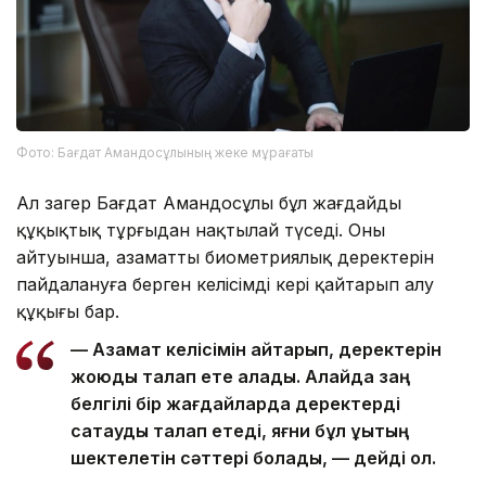
Фото: Бағдат Амандосұлының жеке мұрағаты
Ал заңгер Бағдат Амандосұлы бұл жағдайды
құқықтық тұрғыдан нақтылай түседі. Оның
айтуынша, азаматтың биометриялық деректерін
пайдалануға берген келісімді кері қайтарып алу
құқығы бар.
— Азамат келісімін қайтарып, деректерін
жоюды талап ете алады. Алайда заң
белгілі бір жағдайларда деректерді
сақтауды талап етеді, яғни бұл құқықтың
шектелетін сәттері болады, — дейді ол.