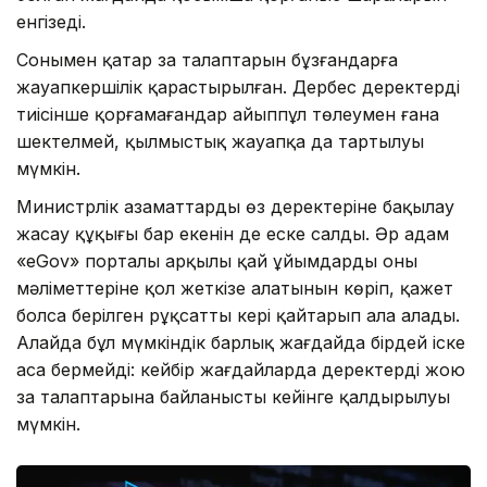
енгізеді.
Сонымен қатар заң талаптарын бұзғандарға
жауапкершілік қарастырылған. Дербес деректерді
тиісінше қорғамағандар айыппұл төлеумен ғана
шектелмей, қылмыстық жауапқа да тартылуы
мүмкін.
Министрлік азаматтардың өз деректеріне бақылау
жасау құқығы бар екенін де еске салды. Әр адам
«eGov» порталы арқылы қай ұйымдардың оның
мәліметтеріне қол жеткізе алатынын көріп, қажет
болса берілген рұқсатты кері қайтарып ала алады.
Алайда бұл мүмкіндік барлық жағдайда бірдей іске
аса бермейді: кейбір жағдайларда деректерді жою
заң талаптарына байланысты кейінге қалдырылуы
мүмкін.