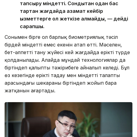
тапсыру міндетті. Сондықтан одан бас
тартқан жағдайда азамат кейбір
қызметтерге қол жеткізе алмайды, — дейді
сарапшы.
Сонымен бірге ол барлық биометриялық тәсіл
бірдей міндетті емес екенін атап өтті. Мәселен,
бет-әлпетті тану жүйесі кей жағдайда ерікті түрде
қолданылады. Алайда мұндай технологиялар да
біртіндеп қалыпты тәжірибеге айналып келеді. Бұл
өз кезегінде ерікті таңдау мен міндетті талаптың
арасындағы шекараны біртіндеп жойып бара
жатқанын аңғартады.