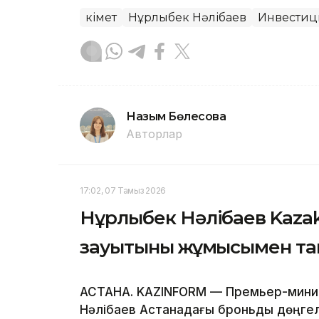
Үкімет
Нұрлыбек Нәлібаев
Инвестиц
Назым Бөлесова
Авторлар
17:02, 07 Тамыз 2026
Нұрлыбек Нәлібаев Kazak
зауытының жұмысымен т
АСТАНА. KAZINFORM — Премьер-минис
Нәлібаев Астанадағы броньды дөңгел