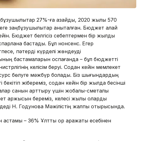
бұзушылықтар 27%-ға азайды, 2020 жылы 570
еге заңбұзушылықтар анықталған. Бюджет қалай
йін. Бюджет белгісіз себептермен бір жылдық
парлана бастады. Бұл нонсенс. Егер
тпесе, пәтерді күрделі жөндеуді
ның бастамаларын қоспағанда – бұл бюджетті
трлігінің келісім беруі. Содан кейін мемлекет
есурс бөлуге мәжбүр болады. Біз шығындардың
бекітіп жібереміз, содан кейін бір жылда бесінші
Жобалар санын арттыру үшін жобалық-сметалық
ет қаржысын береміз, келесі жылы оларды
деді Н. Годунова Мәжілістің жалпы отырысында.
н астамы – 36% Ұлттық қор қаражаты есебінен