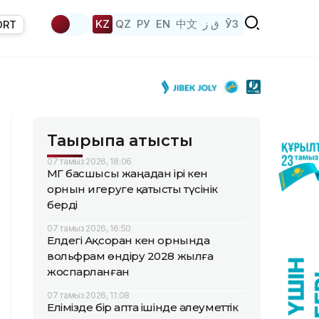
KZ
QZ
РУ
EN
中文
ق ز
ЎЗ
ORT
Тақырыпқа қатысты
07 тамыз 2026, 18:06
ҚМГ басшысы жаңадан ірі кен
орнын игеруге қатысты түсінік
берді
07 тамыз 2026, 16:50
Елдегі Ақсоран кен орнында
вольфрам өндіру 2028 жылға
жоспарланған
07 тамыз 2026, 11:08
Елімізде бір апта ішінде әлеуметтік