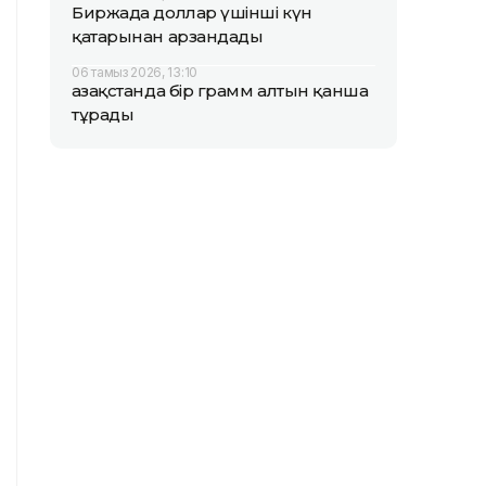
Биржада доллар үшінші күн
қатарынан арзандады
06 тамыз 2026, 13:10
Қазақстанда бір грамм алтын қанша
тұрады