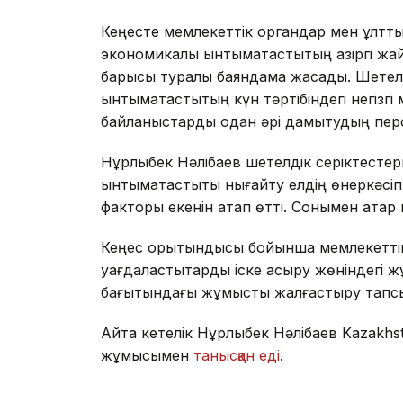
Кеңесте мемлекеттік органдар мен ұлтт
экономикалық ынтымақтастықтың қазіргі ж
барысы туралы баяндама жасады. Шетелд
ынтымақтастықтың күн тәртібіндегі негізг
байланыстарды одан әрі дамытудың пер
Нұрлыбек Нәлібаев шетелдік серіктесте
ынтымақтастықты нығайту елдің өнеркәсі
факторы екенін атап өтті. Сонымен қатар
Кеңес қорытындысы бойынша мемлекеттік 
уағдаластықтарды іске асыру жөніндегі
бағытындағы жұмысты жалғастыру тап
Айта кетелік Нұрлыбек Нәлібаев Kazakhs
жұмысымен
танысқан еді
.