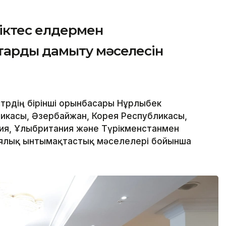
ріктес елдермен
тарды дамыту мәселесін
трдің бірінші орынбасары Нұрлыбек
ликасы, Әзербайжан, Корея Республикасы,
ния, Ұлыбритания және Түрікменстанмен
иялық ынтымақтастық мәселелері бойынша