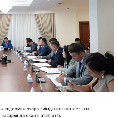
 елдермен өзара тиімді ынтымақтастықты
назарында екенін атап өтті.