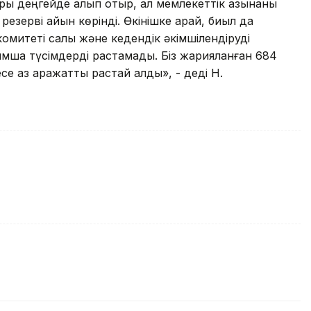
ы деңгейде қалып отыр, ал мемлекеттік қазынаны
резерві айқын көрінді. Өкінішке қарай, биыл да
омитеті салық және кедендік әкімшілендіруді
сымша түсімдерді растамады. Біз жарияланған 684
е аз қаражатты растай алдық», - деді Н.