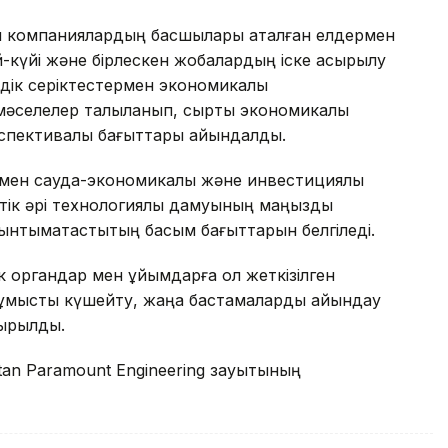
ық компаниялардың басшылары аталған елдермен
ай-күйі және бірлескен жобалардың іске асырылу
ік серіктестермен экономикалық
і мәселелер талқыланып, сыртқы экономикалық
спективалы бағыттары айқындалды.
рмен сауда-экономикалық және инвестициялық
птік әрі технологиялық дамуының маңызды
 ынтымақтастықтың басым бағыттарын белгіледі.
органдар мен ұйымдарға қол жеткізілген
 жұмысты күшейту, жаңа бастамаларды айқындау
сырылды.
tan Paramount Engineering зауытының