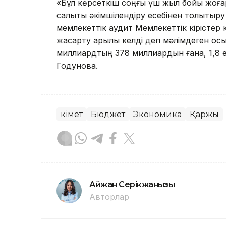
«Бұл көрсеткіш соңғы үш жыл бойы жоғар
салықтық әкімшілендіру есебінен толықтыру 
мемлекеттік аудит Мемлекеттік кірістер к
жақсарту арқылы келді деп мәлімдеген қо
миллиардтың 378 миллиардын ғана, 1,8 ес
Годунова.
Үкімет
Бюджет
Экономика
Қаржы
Айжан Серікжанқызы
Авторлар