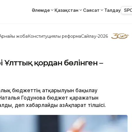
Әлемде
Қазақстан
Саясат
Талдау
SP
Арнайы жоба
Конституциялық реформа
Сайлау-2026
рі Ұлттық қордан бөлінген –
калық бюджеттің атқарылуын бақылау
ы Наталья Годунова бюджет қаражатын
лды, деп хабарлайды ҚазАқпарат тілшісі.