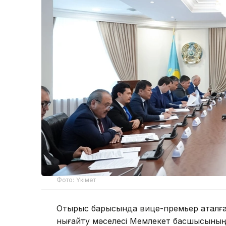
Фото: Үкімет
Отырыс барысында вице-премьер аталған
нығайту мәселесі Мемлекет басшысының 