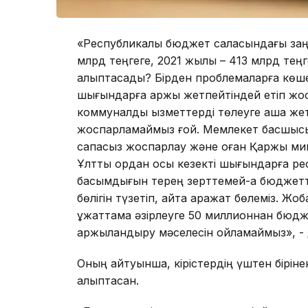
«Республикалық бюджет саласындағы заң
млрд теңгеге, 2021 жылы – 413 млрд теңг
қалыптасады? Бірден проблемаларға көше
шығындарға қаржы жетпейтіндей етіп жос
коммуналдық қызметтерді төлеуге ақша же
жоспарламаймыз ғой. Мемлекет басшысы
сапасыз жоспарлау және оған Қаржы минис
Ұлттық қордан осы кезекті шығындарға р
басымдығын терең зерттемей-ақ бюджетті 
бөлігін түзетіп, қайта қаражат бөлеміз. 
құжаттама әзірлеуге 50 миллионнан бюдж
қаржыландыру мәселесін ойламаймыз», - 
Оның айтуынша, кірістердің үштен біріне
қалыптасқан.