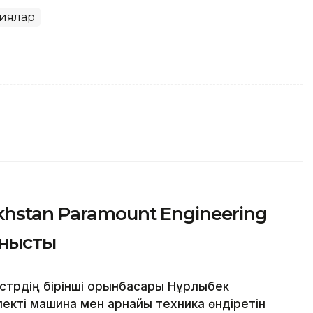
иялар
hstan Paramount Engineering
анысты
трдің бірінші орынбасары Нұрлыбек
екті машина мен арнайы техника өндіретін