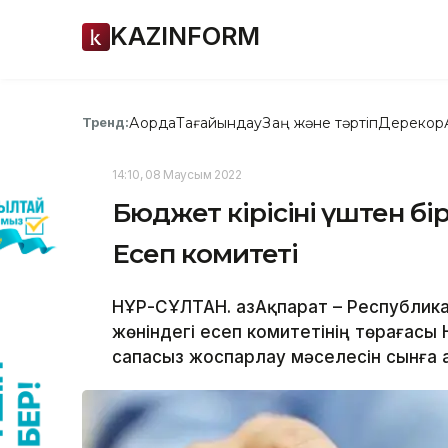
KAZINFORM
Ақорда
Тағайындау
Заң және тәртіп
Дерекқор
Тренд:
14:10, 08 Маусым 2022
Бюджет кірісінің үштен бі
Есеп комитеті
НҰР-СҰЛТАН. ҚазАқпарат – Республи
жөніндегі есеп комитетінің төрағас
сапасыз жоспарлау мәселесін сынға а