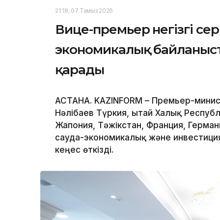
21:18, 07 Тамыз 2026
Вице-премьер негізгі се
экономикалық байланыс
қарады
АСТАНА. KAZINFORM – Премьер-минис
Нәлібаев Түркия, Қытай Халық Респуб
Жапония, Тәжікстан, Франция, Герма
сауда-экономикалық және инвестиц
кеңес өткізді.