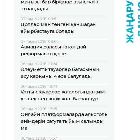
маңызы бар бірқатар азық-түлік
арзандады
07 тамыз 2026, 08:51
Доллар мен теңгені қаншадан
айырбастауға болады
07 тамыз 2026, 08:00
Авиация саласына қандай
реформалар қажет
06 тамыз 2026, 21:24
Әлеуметтік тауарлар бағасының
өсу қарқыны 4 есе баяулады
06 тамыз 2026, 19:41
Ұлттық тауарлар каталогында киім-
кешек пен көлік көш бастап тұр
06 тамыз 2026, 17:25
Онлайн платформаларда алкоголь
өнімдерін сатуға тыйым салынды
ма
06 тамыз 2026, 15:57