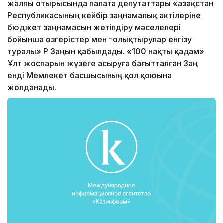
жалпы отырысында палата депутаттары «Қазақстан
Республикасының кейбір заңнамалық актілеріне
бюджет заңнамасын жетілдіру мәселелері
бойынша өзгерістер мен толықтырулар енгізу
туралы» ҚР Заңын қабылдады. «100 нақты қадам»
Ұлт жоспарын жүзеге асыруға бағытталған Заң
енді Мемлекет басшысының қол қоюына
жолданады.