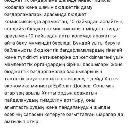
жобалар және шағын бюджеттік даму
бағдарламалары арасында бюджет
комиссиясында қарамастан, 10 пайыздан аспайтын,
сондай-ақ бюджет комиссиясының міндетті түрде
қарауымен 10 пайыздан артық көлемде қаражатты
қайта бөлу мүмкіндігі беріледі. Бұндай құқықты беруге
байланысты бюджеттік бағдарламалардың тікелей
және түпкілікті нәтижелеріне қол жеткізілмегені үшін
мемлекеттік органдардың бірінші басшылары және
бюджеттік бағдарламалар басшыларының
тәртіптік жауапкершілігі енгізіледі», - дейді Ұлттық
экономика министрі Ерболат Досаев. Сонымен
қатар заң арқылы Ұлттық қордың қаражатын
пайдаланудың тиімділігін арттыру, оны
қалыптастырудың және пайдаланудың жылдық
есебінің сапасын көтеруге бағытталған шаралар да
қамтылып отыр.