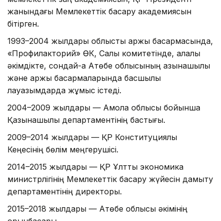
жанындағы Мемлекеттік басқару академиясын
бітірген.
1993–2004 жылдары облыстық қаржы басқармасында,
«Профилакторий» ӨК, Салық комитетінде, қалалық
әкімдікте, сондай-ақ Ақтөбе облысының қазынашылық
және қаржы басқармаларында басшылық
лауазымдарда жұмыс істеді.
2004–2009 жылдары — Ақмола облысы бойынша
Қазынашылық департаментінің бастығы.
2009–2014 жылдары — ҚР Конституциялық
Кеңесінің бөлім меңгерушісі.
2014–2015 жылдары — ҚР Ұлттық экономика
министрлігінің Мемлекеттік басқару жүйесін дамыту
департаментінің директоры.
2015–2018 жылдары — Ақтөбе облысы әкімінің