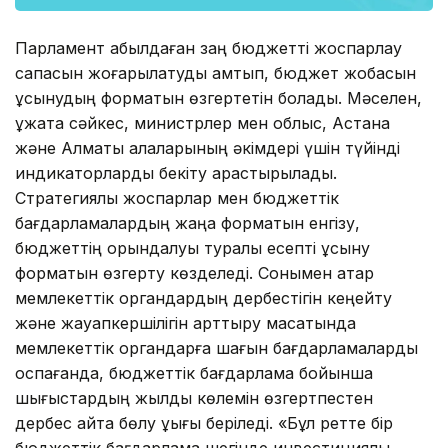
Парламент қабылдаған заң бюджетті жоспарлау
сапасын жоғарылатуды қамтып, бюджет жобасын
ұсынудың форматын өзгертетін болады. Мәселен,
құжатқа сәйкес, министрлер мен облыс, Астана
және Алматы қалаларының әкімдері үшін түйінді
индикаторларды бекіту қарастырылады.
Стратегиялық жоспарлар мен бюджеттік
бағдарламалардың жаңа форматын енгізу,
бюджеттің орындалуы туралы есепті ұсыну
форматын өзгерту көзделеді. Сонымен қатар
мемлекеттік органдардың дербестігін кеңейту
және жауапкершілігін арттыру мақсатында
мемлекеттік органдарға шағын бағдарламаларды
қоспағанда, бюджеттік бағдарлама бойынша
шығыстардың жылдық көлемін өзгертпестен
дербес қайта бөлу құқығы беріледі. «Бұл ретте бір
бюджеттік бағдарлама шегінде инвестициялық