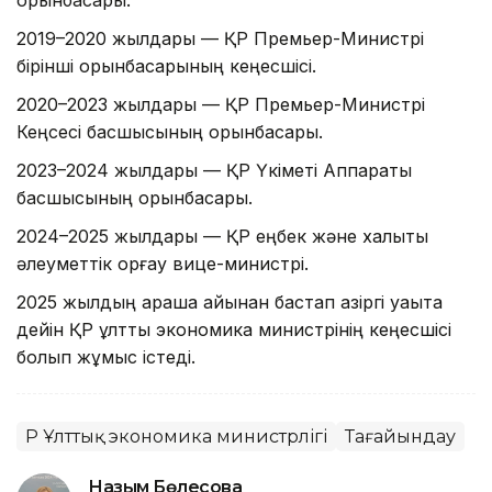
орынбасары.
2019–2020 жылдары — ҚР Премьер-Министрі
бірінші орынбасарының кеңесшісі.
2020–2023 жылдары — ҚР Премьер-Министрі
Кеңсесі басшысының орынбасары.
2023–2024 жылдары — ҚР Үкіметі Аппараты
басшысының орынбасары.
2024–2025 жылдары — ҚР еңбек және халықты
әлеуметтік қорғау вице-министрі.
2025 жылдың қараша айынан бастап қазіргі уақытқа
дейін ҚР ұлттық экономика министрінің кеңесшісі
болып жұмыс істеді.
ҚР Ұлттық экономика министрлігі
Тағайындау
Назым Бөлесова