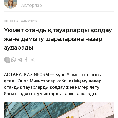
Авторлар
08:00, 04 Тамыз 2026
Үкімет отандық тауарларды қолдау
және дамыту шараларына назар
аударады
АСТАНА. KAZINFORM — Бүгін Үкімет отырысы
өтеді. Онда Министрлер кабинетінің мүшелері
отандық тауарларды қолдау және ілгерілету
бағытындағы жұмыстарды талқыға салады.