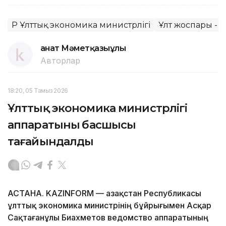
ҚР Ұлттық экономика министрлігі
Ұлт жоспары - 1
Қанат Мәметқазыұлы
Авторлар
18:20, 05 Тамыз 2026
Ұлттық экономика министрлігі
аппаратының басшысы
тағайындалды
АСТАНА. KAZINFORM — Қазақстан Республикасы
ұлттық экономика министрінің бұйрығымен Асқар
Сақтағанұлы Биахметов ведомство аппаратының