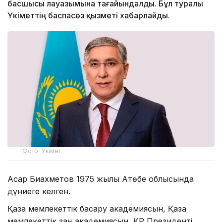
басшысы лауазымына тағайындалды. Бұл туралы
Үкіметтің баспасөз қызметі хабарлайды.
Фото: Үкімет
Асқар Биахметов 1975 жылы Ақтөбе облысында
дүниеге келген.
Қазақ мемлекеттік басқару академиясын, Қазақ
мемлекеттік заң академиясын, ҚР Президенті