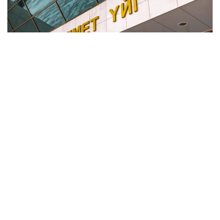
Фото: Үкімет
Отырыстың күн тәртібіне шығарылған мәселе
қаралып болғаннан кейін, БАҚ өкілдеріне баспасөз
мәслихаты ұйымдастырылады.
Онда ҚР Сауда және интеграция министрі Арман
Шаққалиев пен ҚР Ауыл шаруашылығы вице-
министрі Азат Сұлтанов тілшілер сұрағына жауап
береді.
Айта кетейік, бұған дейін Ұлттық тауарлар