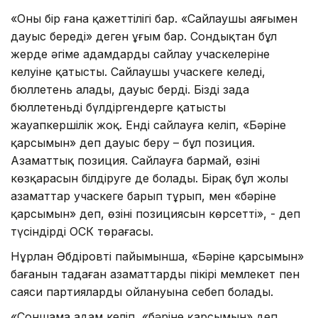
«Оның бір ғана қажеттілігі бар. «Сайлаушы аяғымен
дауыс береді» деген ұғым бар. Сондықтан бұл
жерде әңгіме адамдардың сайлау учаскелеріне
келуіне қатысты. Сайлаушы учаскеге келеді,
бюллетень алады, дауыс берді. Біздің заңда
бюллетеньді бүлдіргендерге қатысты
жауапкершілік жоқ. Енді сайлауға келіп, «Бәріне
қарсымын» деп дауыс беру – бұл позиция.
Азаматтық позиция. Сайлауға бармай, өзінің
көзқарасын білдіруге де болады. Бірақ бұл жолы
азаматтар учаскеге барып тұрып, мен «бәріне
қарсымын» деп, өзінің позициясын көрсетті», - деп
түсіндірді ОСК төрағасы.
Нұрлан Әбдіровтің пайымынша, «Бәріне қарсымын»
бағанын таңдаған азаматтардың пікірі мемлекет пен
саяси партиялардың ойлануына себеп болады.
«Соншама адам келіп, «бәріне қарсымын» деп