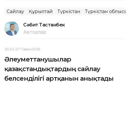
Сайлау
Құрылтай
Түркістан
Түркістан облысы
Сәбит Тастанбек
Авторлар
20:33, 07 Тамыз 2026
Әлеуметтанушылар
қазақстандықтардың сайлау
белсенділігі артқанын анықтады
АСТАНА. KAZINFORM — Еуразиялық интеграция
институты жүргізген әлеуметтік зерттеу
нәтижелері қазақстандықтардың әрбір жаңа
сайлау науқанына бұрынғыдан белсендірек