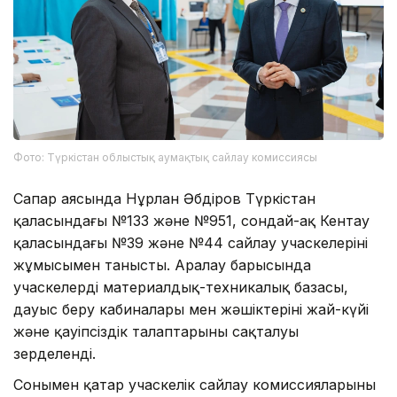
Фото: Түркістан облыстық аумақтық сайлау комиссиясы
Сапар аясында Нұрлан Әбдіров Түркістан
қаласындағы №133 және №951, сондай-ақ Кентау
қаласындағы №39 және №44 сайлау учаскелерінің
жұмысымен танысты. Аралау барысында
учаскелердің материалдық-техникалық базасы,
дауыс беру кабиналары мен жәшіктерінің жай-күйі
және қауіпсіздік талаптарының сақталуы
зерделенді.
Сонымен қатар учаскелік сайлау комиссияларының