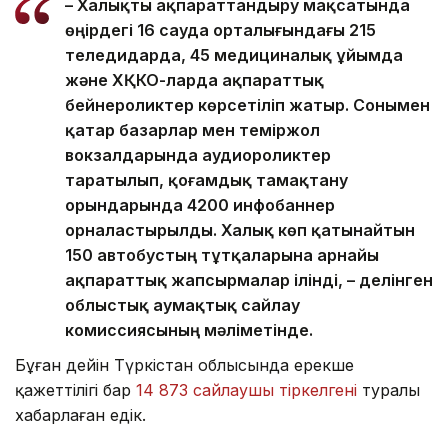
– Халықты ақпараттандыру мақсатында
өңірдегі 16 сауда орталығындағы 215
теледидарда, 45 медициналық ұйымда
және ХҚКО-ларда ақпараттық
бейнероликтер көрсетіліп жатыр. Сонымен
қатар базарлар мен теміржол
вокзалдарында аудиороликтер
таратылып, қоғамдық тамақтану
орындарында 4200 инфобаннер
орналастырылды. Халық көп қатынайтын
150 автобустың тұтқаларына арнайы
ақпараттық жапсырмалар ілінді, – делінген
облыстық аумақтық сайлау
комиссиясының мәліметінде.
Бұған дейін Түркістан облысында ерекше
қажеттілігі бар
14 873 сайлаушы тіркелгені
туралы
хабарлаған едік.