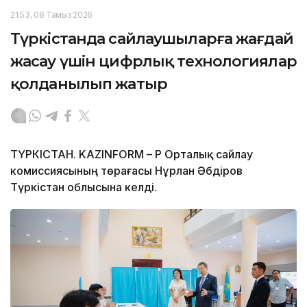
21:53, 08 Тамыз 2026
Түркістанда сайлаушыларға жағдай
жасау үшін цифрлық технологиялар
қолданылып жатыр
ТҮРКІСТАН. KAZINFORM – ҚР Орталық сайлау
комиссиясының төрағасы Нұрлан Әбдіров
Түркістан облысына келді.