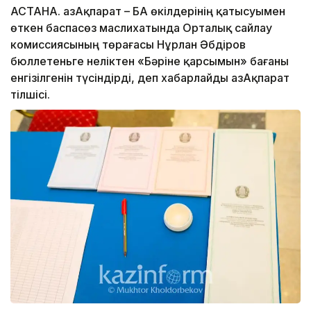
АСТАНА. ҚазАқпарат – БАҚ өкілдерінің қатысуымен
өткен баспасөз маслихатында Орталық сайлау
комиссиясының төрағасы Нұрлан Әбдіров
бюллетеньге неліктен «Бәріне қарсымын» бағаны
енгізілгенін түсіндірді, деп хабарлайды ҚазАқпарат
тілшісі.