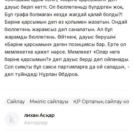
дауыс беріп кетті. Ол бюллетеньді бүлдірген жоқ.
Бұл графа болмаған кезде жағдай қалай болды?!
Бәріне қарсымын деп өз қолымен жазатын. Ондай
бюллетень жарамсыз деп саналатын. Ал бұл
жарамды бюллетень. Өйткені, дауыс берушінің
«Бәріне қарсымын» деген позициясы бар. Ертең ол
мемлекетке қажет нәрсе. Мемлекет «Олар неге
бәріне қарсымын?» деп дауыс берді деп ойланады.
Сол сияқты бұл саяси партияларға да ой салады», -
деп түйіндеді Нұрлан Әбдіров.
Сайлау
Мәжіліс сайлауы
ҚР Орталық сайлау ко
Әлихан Асқар
Авторлар