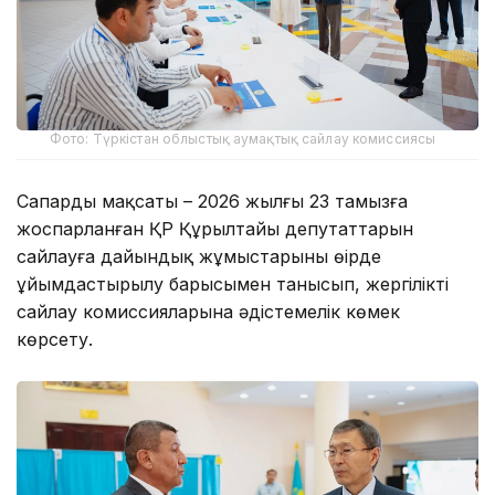
Фото: Түркістан облыстық аумақтық сайлау комиссиясы
Сапардың мақсаты – 2026 жылғы 23 тамызға
жоспарланған ҚР Құрылтайы депутаттарын
сайлауға дайындық жұмыстарының өңірде
ұйымдастырылу барысымен танысып, жергілікті
сайлау комиссияларына әдістемелік көмек
көрсету.