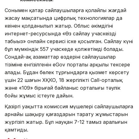
Сонымен қатар сайлаушыларға қолайлы жағдай
жасау мақсатында цифрлық технологиялар да
кеңінен қолданылып жатыр. Облыс әкімдігінің
интернет-ресурсында «Өз сайлау учаскеңізді
табыңыз» онлайн сервисі іске қосылған. Сайлау күні
бұл мүмкіндік 557 учаскеде қолжетімді болады.
Сондай-ақ азаматтар өздерінің сайлаушылар
тізіміне енгізілгенін eGov порталы арқылы тексере
алады. Бұдан бөлек тұрғындарға қызмет көрсету
үшін 22 шағын ХҚКО, 18 жергілікті Call-орталық
және «109» бірыңғай байланыс орталығы тәулік
бойы жұмыс істеуге дайын.
Қазіргі уақытта комиссия мүшелері сайлаушыларға
арнайы шақыру қағаздарын тарату жұмыстарын
жүргізіп жатыр. Бұл науқан 7-12 тамыз аралығын
қамтиды.