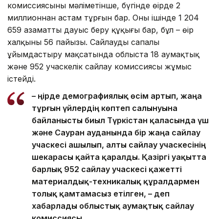
комиссиясының мәліметінше, бүгінде өңірде 2
миллионнан астам тұрғын бар. Оның ішінде 1 204
659 азаматтың дауыс беру құқығы бар, бұл – өңір
халқының 56 пайызы. Сайлауды сапалы
ұйымдастыру мақсатында облыста 18 аумақтық
және 952 учаскелік сайлау комиссиясы жұмыс
істейді.
– Өңірде демографиялық өсім артып, жаңа
тұрғын үйлердің көптеп салынуына
байланысты биыл Түркістан қаласында үш
және Сауран ауданында бір жаңа сайлау
учаскесі ашылып, алты сайлау учаскесінің
шекарасы қайта қаралды. Қазіргі уақытта
барлық 952 сайлау учаскесі қажетті
материалдық-техникалық құралдармен
толық қамтамасыз етілген, – деп
хабарлады облыстық аумақтық сайлау
комиссиясы.