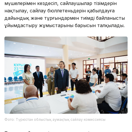
мүшелерімен кездесіп, сайлаушылар тізімдерін
нақтылау, сайлау бюллетеньдерін қабылдауға
дайындық және тұрғындармен тиімді байланысты
ұйымдастыру жұмыстарының барысын талқылады.
Фото: Түркістан облыстық аумақтық сайлау комиссиясы