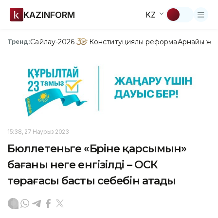
KAZINFORM
KZ
Сайлау-2026
Конституциялық реформа
Арнайы жо
Тренд:
15:38, 27 Наурыз 2023
Бюллетеньге «Бәріне қарсымын»
бағаны неге енгізілді – ОСК
төрағасы басты себебін атады