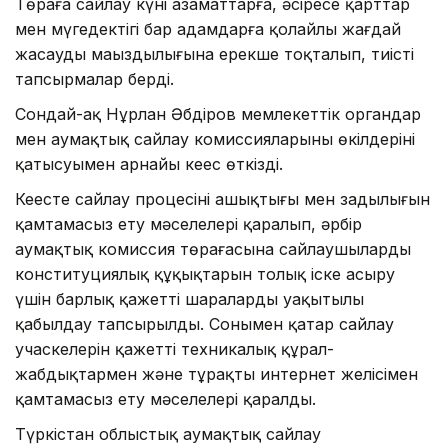
Төраға сайлау күні азаматтарға, әсіресе қарттар
мен мүгедектігі бар адамдарға қолайлы жағдай
жасаудың маңыздылығына ерекше тоқталып, тиісті
тапсырмалар берді.
Сондай-ақ Нұрлан Әбдіров мемлекеттік органдар
мен аумақтық сайлау комиссияларының өкілдерінің
қатысуымен арнайы кеңес өткізді.
Кеңесте сайлау процесінің ашықтығы мен заңдылығын
қамтамасыз ету мәселелері қаралып, әрбір
аумақтық комиссия төрағасына сайлаушылардың
конституциялық құқықтарын толық іске асыру
үшін барлық қажетті шараларды уақытылы
қабылдау тапсырылды. Сонымен қатар сайлау
учаскелерін қажетті техникалық құрал-
жабдықтармен және тұрақты интернет желісімен
қамтамасыз ету мәселелері қаралды.
Түркістан облыстық аумақтық сайлау