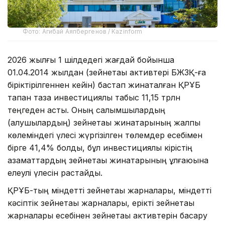
Фото: Агибай Аяпбергенов / Kazinform
2026 жылғы 1 шілдедегі жағдай бойынша
01.04.2014 жылдан (зейнетақы активтері БЖЗҚ-ға
біріктірілгеннен кейін) бастап жинақталған ҚРҰБ
тапқан таза инвестициялық табыс 11,15 трлн
теңгеден асты. Оның салымшылардың
(алушылардың) зейнетақы жинақтарының жалпы
көлеміндегі үлесі жүргізілген төлемдер есебімен
бірге 41,4% болды, бұл инвестициялық кірістің
азаматтардың зейнетақы жинақтарының ұлғаюына
елеулі үлесін растайды.
ҚРҰБ-тың міндетті зейнетақы жарналары, міндетті
кәсіптік зейнетақы жарналары, ерікті зейнетақы
жарналары есебінен зейнетақы активтерін басқару