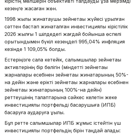
кірістің мөлшерін объективті талдауды ұзақ мерзімді
кезеңге жасаған жөн.
1998 жылы жинақтаушы зейнетақы жүйесі құрылған
сәттен бастап жинақталған инвестициялық кірістілік
2026 жылғы 1 шілдедегі жағдай бойынша өспелі
қорытындымен бүкіл кезеңдегі 995,04% инфляция
кезінде 1 109,05% болды.
Естеріңізге сала кетейік, салымшылар зейнетақы
активтерінің бір бөлігін (міндетті зейнетақы
жарналары есебінен зейнетақы жинақтарының 50%-
на дейін және ерікті зейнетақы жарналары есебінен
зейнетақы жинақтарының 100%-на дейін)
реттеушінің талаптарына сәйкес келетін жеке
инвестициялық портфельді басқарушыға (ИПБ)
басқаруға аударуға құқылы.
Бұл ретте салымшылар ИПБ жұмыс істейтін үш
инвестициялық портфельдің бірін таңдай алады: