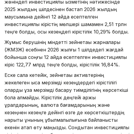
жөніндегі инвестициялық қызметінің нәтижесінде
2025 жылдың шілдесінен бастап 2026 жылдың
маусымына дейінгі 12 айда есептелген
инвестициялық кірістің мөлшері шамамен 2,51 трлн
теңге болды, осы кезеңдегі кірістілік 10,29% болды.
Жұмыс берушінің міндетті зейнетақы жарналары
(ЖМЗЖ) есебінен 2026 жылғы 1 шілдедегі жағдай
бойынша соңғы 12 айда есептелген инвестициялық
кіріс 122,77 млрд теңге болды, кірістілік 16,84%.
Еске сала кетейік, зейнетақы активтерінің
жекелеген қысқа мерзімді кезеңдердегі кірістілігі
оларды ұзақ мерзімді басқару тиімділігінің көрсеткіші
бола алмайды. Кірістілік деңгейі қаржы
құралдарының, валюта бағамдарының және
кезеңнен кезеңге дейінгі өзге де көрсеткіштердің
нарықтық құнының құбылмалылығына байланысты
екенін атап өту маңызды. Сондықтан инвестициялық