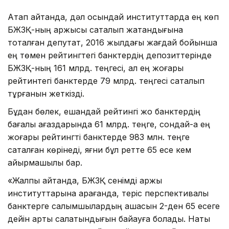
Атап айтқанда, дәл осындай институттарда ең көп
БЖЗҚ-ның қаржысы сақталып жатқандығына
тоқталған депутат, 2016 жылдағы жағдай бойынша
ең төмен рейтингтегі банктердің депозиттерінде
БЖЗҚ-ның 161 млрд. теңгесі, ал ең жоғары
рейтинтегі банктерде 79 млрд. теңгесі сақталып
тұрғанын жеткізді.
Бұдан бөлек, ешқандай рейтингі жоқ банктердің
бағалы қағаздарында 61 млрд. теңге, сондай-ақ ең
жоғары рейтингті банктерде 983 млн. теңге
сақталған көрінеді, яғни бұл ретте 65 есе кем
айырмашылық бар.
«Жалпы айтқанда, БЖЗҚ сенімді қаржы
институттарына қарағанда, теріс перспективалы
банктерге салымшылардың ақшасын 2-ден 65 есеге
дейін артық салатындығын байқауға болады. Нақты