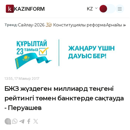
KAZINFORM
KZ
Сайлау-2026
Конституциялық реформа
Арнайы жо
Тренд:
13:55, 17 Мамыр 2017
БЖЗҚ жүздеген миллиард теңгені
рейтингі төмен банктерде сақтауда
- Перуашев