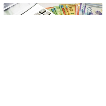
Фото: Kazinform
Зейнетақы жинақтарын сақтау және зейнетақы
активтерін басқару турал
— Әлеуметтік кодекске енгізілген өзгерістер
күшіне енгеннен кейін азаматтардың зейнетақы
жинақтарымен не болмақ? Олардың сақталуына
кепілдік беріле ме? Бұл кепілдік немен