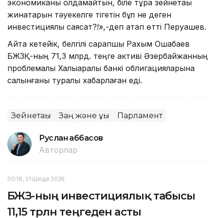
экономиканы қолдамайтын, біле тұра зейнетақы
жинақтарын тәуекелге тігетін бұл не деген
инвестициялық саясат?!»,-деп атап өтті Перуашев.
Айта кетейік, белгілі сарапшы Рахым Ошақбаев
БЖЗҚ-ның 71,3 млрд. теңге активі Әзербайжанның
проблемалық Халықаралық банкі облигацияларына
салынғаны туралы хабарлаған еді.
Зейнетақы
Заң және құқық
Парламент
Руслан Ғаббасов
Авторлар
00:18, 31 Шілде 2026
БЖЗҚ-ның инвестициялық табысы
11,15 трлн теңгеден асты