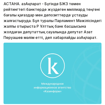
АСТАНА. ҚазАқпарат - Бүгінде БЖЗҚ төмен
рейтингтегі банктерде жүздеген миллиард теңгені
бағалы қағаздар мен депозиттерде ұстауды
жалғастыруда. Бұл туралы Парламент Мәжілісіндегі
жалпы отырыста ҚР Ұлттық банк басшысына
жолдаған депутаттық сауалында депутат Азат
Перуашев мәлім етті, деп хабарлайды ҚазАқпарат.