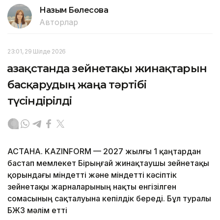
Назым Бөлесова
Авторлар
23:01, 29 Шілде 2026
Қазақстанда зейнетақы жинақтарын
басқарудың жаңа тәртібі
түсіндірілді
АСТАНА. KAZINFORM —
2027 жылғы 1 қаңтардан
бастап мемлекет Бірыңғай жинақтаушы зейнетақы
қорындағы міндетті және міндетті кәсіптік
зейнетақы жарналарының нақты енгізілген
сомасының сақталуына кепілдік береді. Бұл туралы
БЖЗҚ мәлім етті