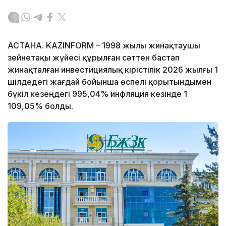
АСТАНА. KAZINFORM – 1998 жылы жинақтаушы
зейнетақы жүйесі құрылған сәттен бастап
жинақталған инвестициялық кірістілік 2026 жылғы 1
шілдедегі жағдай бойынша өспелі қорытындымен
бүкіл кезеңдегі 995,04% инфляция кезінде 1
109,05% болды.