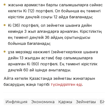
жасына қарамастан барлық салымшыларға сәйкес
келетін Ki (12) портфелі. Ол бойынша ең төменгі
кірістілік деңгейі соңғы 12 айда бағаланады;
Ki (36) портфелі, ол зейнетке шыққанға дейін
кемінде 3 жыл қалғандарға арналған. Кірістіліктің
ең төменгі деңгейі 36 айдың қорытындысы
бойынша бағаланады;
ұзақ мерзімді көкжиегі (зейнеткерлікке шыққанға
дейін 13 жылдан астам) бар салымшыларға
арналған Ki (60) портфелі. Ең төменгі кірістілік
деңгейі 60 ай ішінде анықталады.
Айта кетелік Қазақстанда зейнетақы жинақтарын
басқарудың жаңа тәртібі
түсіндірілген еді
.
Инфляция
Экономика
Қаржы
Зейнетақы
БЖ