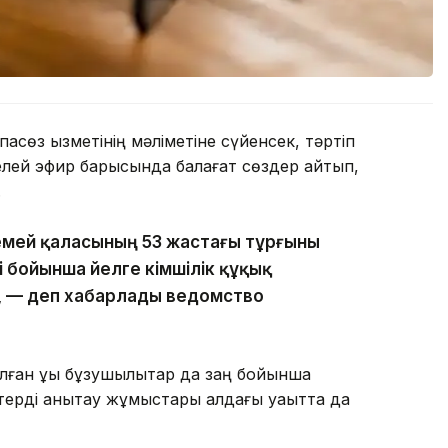
асөз қызметінің мәліметіне сүйенсек, тәртіп
елей эфир барысында балағат сөздер айтып,
.
емей қаласының 53 жастағы тұрғыны
 бойынша әйелге әкімшілік құқық
, — деп хабарлады ведомство
ған құқық бұзушылықтар да заң бойынша
ерді анықтау жұмыстары алдағы уақытта да