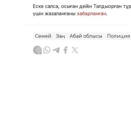
Еске салсақ, осыған дейін Талдықорған тұ
үшін жазаланғаны
хабарланған
.
Семей
Заң
Абай облысы
Полиция
Ботакөз Кенжеханқызы
Авторлар
20:00, 06 Тамыз 2026
Семей орманы: қасіреттен 