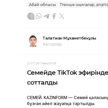
Абай облысы
Төтенше оқиғалар, апатт
Талғатжан Мұхаметбекұлы
Авторлар
22:07, 06 Тамыз 2026
Семейде TikTok эфирінде
сотталды
СЕМЕЙ. KAZINFORM — Семей қаласында
бұзған әйел жауапқа тартылды.