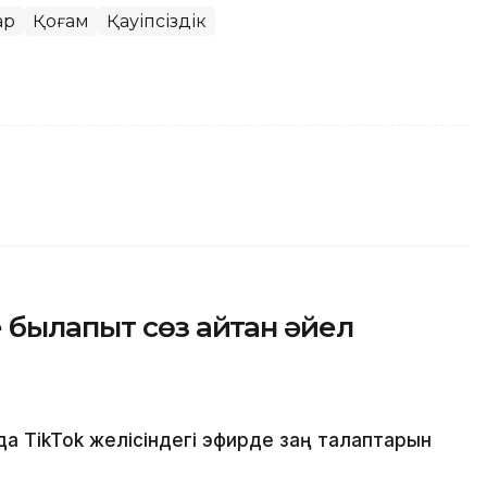
ар
Қоғам
Қауіпсіздік
 былапыт сөз айтқан әйел
 TikTok желісіндегі эфирде заң талаптарын