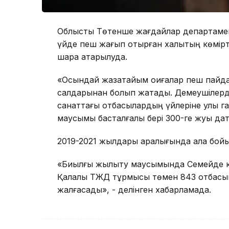
Облыстық Төтенше жағдайлар департамент
үйде пеш жағып отырған халықтың көмірт
шара атқарылуда.
«Осындай жазатайым оқиғалар пеш пайдала
салдарынан болып жатады. Демеушілердің
санаттағы отбасылардың үйлеріне улы г
маусымы басталғалы бері 300-ге жуық дат
2019-2021 жылдары аралығында қала бой
«Биылғы жылыту маусымында Семейде кө
Қалалық ТЖД тұрмысы төмен 843 отбасын
жалғасады», - делінген хабарламада.