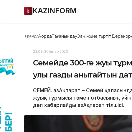
KAZINFORM
Ақорда
Тағайындау
Заң және тәртіп
Дерекқор
Тренд:
23:08, 20 Қаңтар 2023
Cемейде 300-ге жуық тұр
улы газды анықтайтын д
СЕМЕЙ. ҚазАқпарат – Семей қаласынд
жуық тұрмысы төмен отбасының үйін
деп хабарлайды ҚазАқпарат тілшісі.