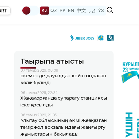
KZ
QZ
РУ
EN
中文
ق ز
ЎЗ
ORT
Тақырыпқа қатысты
07 тамыз 2026, 00:09
Өскеменде дауылдан кейін ондаған
көлік бүлінді
06 тамыз 2026, 22:34
Жаңақорғанда су тарату станциясы
іске қосылды
06 тамыз 2026, 21:35
Ұлытау облысының әкімі Жезқазған
теміржол вокзалындағы жаңғырту
жұмыстарын бақылады