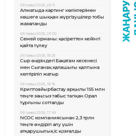
06 тамыз 2026, 20:11
Алматыда картинг көліктерімен
көшеге шыққан жүргізушілер тобы
жазаланды
06 тамыз 2026, 20:00
Семей орманы: қасіреттен кейінгі
қайта түлеу
06 тамыз 2026, 18:25
Сыр өңіріндегі Бақатам кесенесі
мен Сығанақ қалашығы қалпына
келтіріліп жатыр
06 тамыз 2026, 18:16
Криптоайырбастау арқылы 155 млн
теңге заңсыз табыс тапқан Орал
тұрғыны сотталды
06 тамыз 2026, 17:44
NCOC компаниясынан 2,3 трлн
теңге өндіріп алу үшін
атқарушылық іс қозғалды