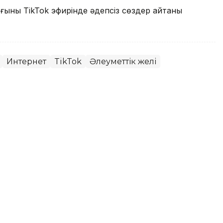
рғыны TikTok эфирінде әдепсіз сөздер айтқаны
Интернет
TikTok
Әлеуметтік желі
кейінгі қайта түлеу