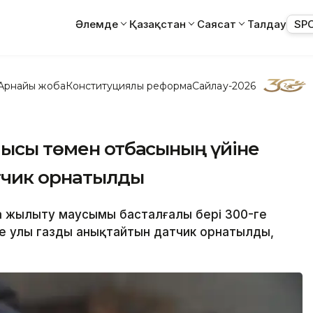
Әлемде
Қазақстан
Саясат
Талдау
SP
Арнайы жоба
Конституциялық реформа
Сайлау-2026
мысы төмен отбасының үйіне
атчик орнатылды
а жылыту маусымы басталғалы бері 300-ге
е улы газды анықтайтын датчик орнатылды,