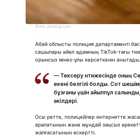
Фото: pixabay.com
Абай облыстық полиция департаменті басп
сақшылары әйел адамның TikTok-тағы тік
орынсыз мінез-құлық көрсеткенін анықтады
— Тексеру нәтижесінде оның С
екені белгілі болды. Сот шешімі
бұзғаны үшін айыппұл салынды
өкілдері.
Осы ретте, полицейлер интернетте жасал
қаралатынын және мұндай заңсыз әрекетт
жалғасатынын ескертті.