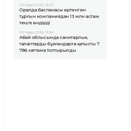
06 тамыз 2026, 16:07
Оралда баспанасы өртенген
тұрғын компаниядан 13 млн астам
теңге өндірді
06 тамыз 2026, 15:54
Абай облысында санитарлық
талаптарды бұзғандарға қатысты 7
786 хаттама толтырылды