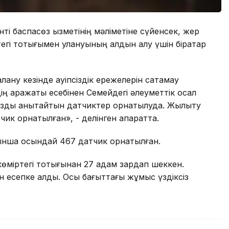
і баспасөз қызметінің мәліметіне сүйенсек, жер
егі тотығымен улануының алдын алу үшін бірқатар
ну кезінде қауіпсіздік ережелерін сақтамау
 қаражаты есебінен Семейдегі әлеуметтік осал
азды анықтайтын датчиктер орнатылуда. Жылыту
чик орнатылған», - делінген ақпаратта.
ынша осындай 467 датчик орнатылған.
міртегі тотығынан 27 адам зардап шеккен.
 есепке алды. Осы бағыттағы жұмыс үздіксіз