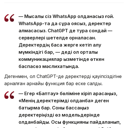
— Мысалы сіз WhatsApp қолданасыз ғой.
WhatsApp-та да сұрақ қоясыз, деректер
алмасасыз. ChatGPT де тура сондай —
серверлері шетелде орналасқан.
Деректердің басқа жерге кетіп қалу
мүмкіндігі бар, — деді ол орталық
коммуникациялар қызметінде өткен
баспасөз мәслихатында.
Дегенмен, ол ChatGPT-де деректердің қауіпсіздігіне
арналған арнайы функция бар еске салды.
— Егер «Баптау» бөліміне кіріп қарасаңыз,
«Менің деректерімді қолданба» деген
батырма бар. Соны бассаңыз
деректеріңізді өз модельдерінде
қолданбайды. Осы функцияны пайдаланып,