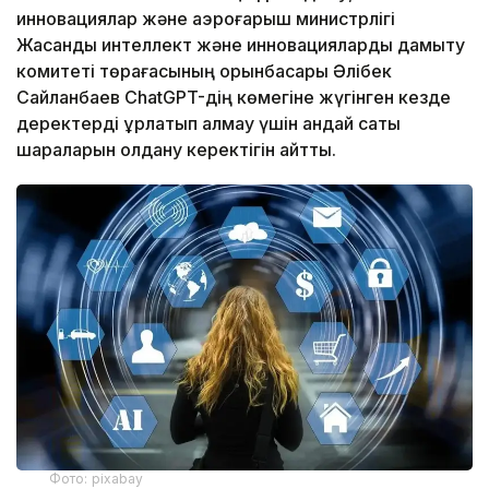
инновациялар және аэроғарыш министрлігі
Жасанды интеллект және инновацияларды дамыту
комитеті төрағасының орынбасары Әлібек
Сайланбаев ChatGPT-дің көмегіне жүгінген кезде
деректерді ұрлатып алмау үшін қандай сақтық
шараларын қолдану керектігін айтты.
Фото: pixabay