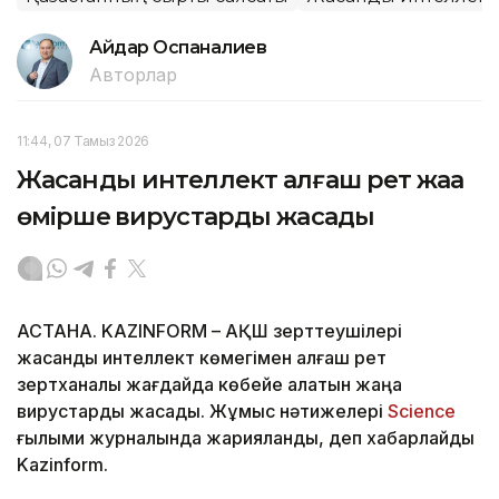
Айдар Оспаналиев
Авторлар
11:44, 07 Тамыз 2026
Жасанды интеллект алғаш рет жаңа
өміршең вирустарды жасады
АСТАНА. KAZINFORM – АҚШ зерттеушілері
жасанды интеллект көмегімен алғаш рет
зертханалық жағдайда көбейе алатын жаңа
вирустарды жасады. Жұмыс нәтижелері
Science
ғылыми журналында жарияланды, деп хабарлайды
Kazinform.