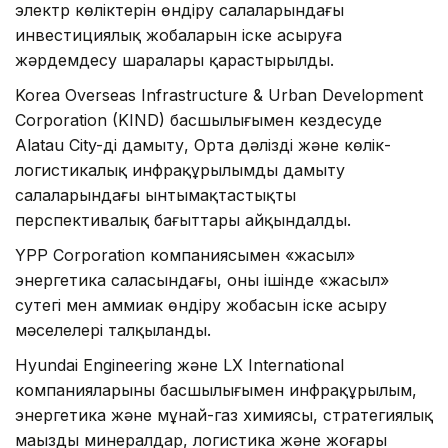
электр көліктерін өндіру салаларындағы
инвестициялық жобаларын іске асыруға
жәрдемдесу шаралары қарастырылды.
Korea Overseas Infrastructure & Urban Development
Corporation (KIND) басшылығымен кездесуде
Alatau City-ді дамыту, Орта дәлізді және көлік-
логистикалық инфрақұрылымды дамыту
салаларындағы ынтымақтастықтың
перспективалық бағыттары айқындалды.
YPP Corporation компаниясымен «жасыл»
энергетика саласындағы, оның ішінде «жасыл»
сутегі мен аммиак өндіру жобасын іске асыру
мәселелері талқыланды.
Hyundai Engineering және LX International
компанияларының басшылығымен инфрақұрылым,
энергетика және мұнай-газ химиясы, стратегиялық
маңызды минералдар, логистика және жоғары