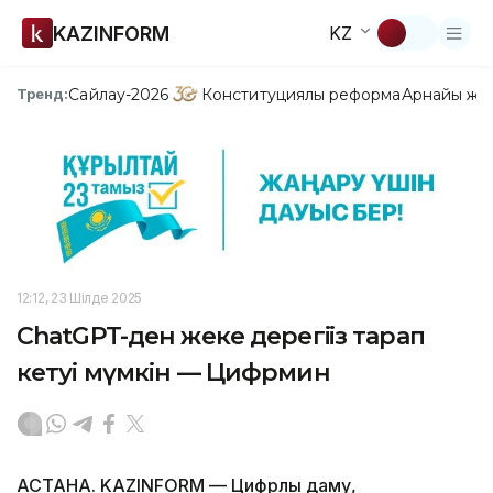
KAZINFORM
KZ
Сайлау-2026
Конституциялық реформа
Арнайы жо
Тренд:
12:12, 23 Шілде 2025
ChatGPT-ден жеке дерегіңіз тарап
кетуі мүмкін — Цифрмин
АСТАНА. KAZINFORM — Цифрлық даму,