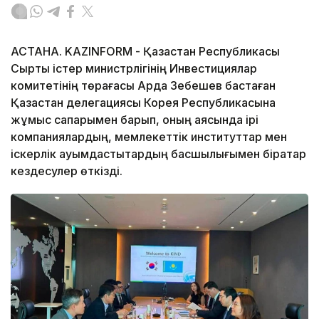
АСТАНА. KAZINFORM - Қазақстан Республикасы
Сыртқы істер министрлігінің Инвестициялар
комитетінің төрағасы Ардақ Зебешев бастаған
Қазақстан делегациясы Корея Республикасына
жұмыс сапарымен барып, оның аясында ірі
компаниялардың, мемлекеттік институттар мен
іскерлік қауымдастықтардың басшылығымен бірқатар
кездесулер өткізді.