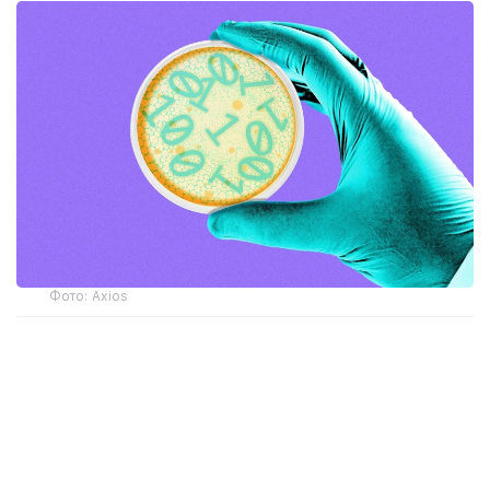
Фото: Axios
Ғалымдар вирустар, бактериялар, өсімдіктер және
адамдардан алынған генетикалық тізбектер
бойынша оқытылған Evo1 және Evo2 ЖИ
модельдерін қолдана отырып, вирустардың толық
геномдарын жасады. Содан кейін ең перспективалы