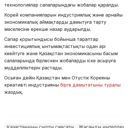
технологиялар салаларындағы жобалар қаралды.
Корей компанияларын индустриялық және арнайы
экономикалық аймақтарды дамытуға тарту
мәселесіне ерекше назар аударылды.
Сапар қорытындысы бойынша тараптар
инвестициялық ынтымақтастықты одан әрі
кеңейтуге және Қазақстан экономикасының басым
салаларында бірлескен жобаларды іске асыруға
мүдделіліктерін растады.
Осыған дейін Қазақстан мен Оңтүстік Кореяның
креативті индустрияны
бірге дамытатыны туралы
жаздық.
Қазақстанның сыртқы саясаты
Жасанды интеллект