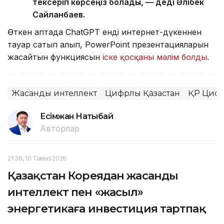
тексеріп көрсеңіз болады, — деді Әлібек
Сайланбаев.
Өткен аптада ChatGPT енді интернет-дүкеннен
тауар сатып алып, PowerPoint презентацияларын
жасайтын функциясын
іске қосқаны мәлім болды.
Жасанды интеллект
Цифрлық Қазақстан
ҚР Цифр
Есімжан Нақтыбай
Авторлар
21:36, 10 Тамыз 2026
Қазақстан Кореядан жасанды
интеллект пен «жасыл»
энергетикаға инвестиция тартпақ