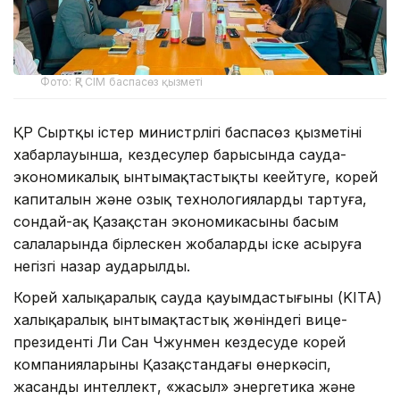
Фото: ҚР СІМ баспасөз қызметі
ҚР Сыртқы істер министрлігі баспасөз қызметінің
хабарлауынша, кездесулер барысында сауда-
экономикалық ынтымақтастықты кеңейтуге, корей
капиталын және озық технологияларды тартуға,
сондай-ақ Қазақстан экономикасының басым
салаларында бірлескен жобаларды іске асыруға
негізгі назар аударылды.
Корей халықаралық сауда қауымдастығының (KITA)
халықаралық ынтымақтастық жөніндегі вице-
президенті Ли Сан Чжунмен кездесуде корей
компанияларының Қазақстандағы өнеркәсіп,
жасанды интеллект, «жасыл» энергетика және