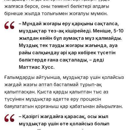
жалғаса берсе, оның төменгі бөліктері алдағы
бірнеше жылда толығымен жоғалуы мүмкін.
– Мұндай жоғары еру қарқыны сақталса,
мұздықтар тез-ақ кішірейеді. Меніңше, 5-10
жылдан кейін бұл аумақта мұз қалмайды.
Мұздық тек таудың жоғары жағында, ауа
райы салқындау әрі қар көбірек түсетін
бөліктерде ғана сақталады, – деді
Маттиас Хусс.
Ғалымдардың айтуынша, мұздықтар үшін қолайсыз
жағдай жазғы аптап басталмай тұрып-ақ
қалыптасқан. Қыста қардың қалыптан тыс аз
түсуінен мұздықтар әдетте еру процесін
баяулататын қорғаныш қар қабатынан айырылған.
– Қазіргі жағдайға қарасақ, осы жыл
мұздықтар үшін өте қолайсыз болып