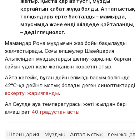
жатыр. Қыста қар аз түсті, мұзды
қорғайтын қабат жұқа болды. Аптап ыстық
толқындары ерте басталды – мамырда,
маусымда және енді шілдеде қайталанды,
– деді гляциолог.
Мамандар Рона мұздығын жаз бойы бақылауды
жалғастырады. Соңғы өлшеулер Швейцария
Альпісіндегі мұздықтардың шегіну қарқыны барған
сайын үдеп келе жатқанын көрсетіп отыр.
Айта кетейік, бұған дейін еліміздің басым бөлігінде
42°C-қа дейінгі ыстық болады деген синоптиктердің
ескертуі жарияланды
.
Ал Сеулде ауа температурасы жеті жылдан бері
алғаш рет
40 градустан асты
.
Швейцария
Мұздық
Аптап ыстық
Әлем жаңал