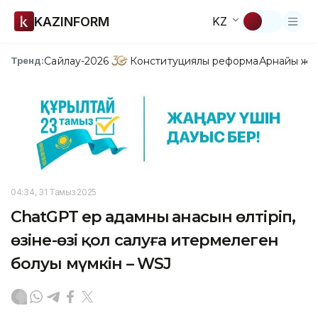
KAZINFORM
KZ
Сайлау-2026
Конституциялық реформа
Арнайы жо
Тренд:
04:34, 31 Тамыз 2025
ChatGPT ер адамның анасын өлтіріп,
өзіне-өзі қол салуға итермелеген
болуы мүмкін – WSJ