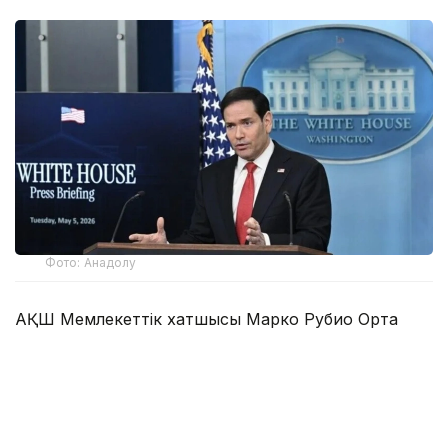
Фото: Анадолу
АҚШ Мемлекеттік хатшысы Марко Рубио Орта
дәліз деп те аталатын Транскаспий сауда бағыты
бойындағы жеке сектор инвестицияларына қолдау
көрсететін Транскаспий бастамасы қорының
құрылғанын мәлімдеді.