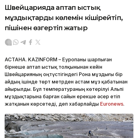
Швейцарияда аптап ыстық
мұздықтардың көлемін кішірейтіп,
пішінен өзгертіп жатыр
АСТАНА. KAZINFORM – Еуропаны шарпыған
бірнеше аптап ыстық толқынынан кейін
Швейцарияның оңтүстігіндегі Рона мұздығы бір
айдың ішінде төрт метрден астам мұз қабатынан
айырылды. Бұл температураның көтерілуі Альпі
мұздықтарына барған сайын ерекше әсер етіп
жатқанын көрсетеді, деп хабарлайды
Еuronews
.