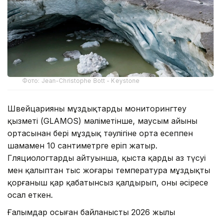
Фото: Jean-Christophe Bott - Keystone
Швейцарияның мұздықтарды мониторингтеу
қызметі (GLAMOS) мәліметінше, маусым айының
ортасынан бері мұздық тәулігіне орта есеппен
шамамен 10 сантиметрге еріп жатыр.
Гляциологтардың айтуынша, қыста қардың аз түсуі
мен қалыптан тыс жоғары температура мұздықты
қорғаныш қар қабатынсыз қалдырып, оны әсіресе
осал еткен.
Ғалымдар осыған байланысты 2026 жылы