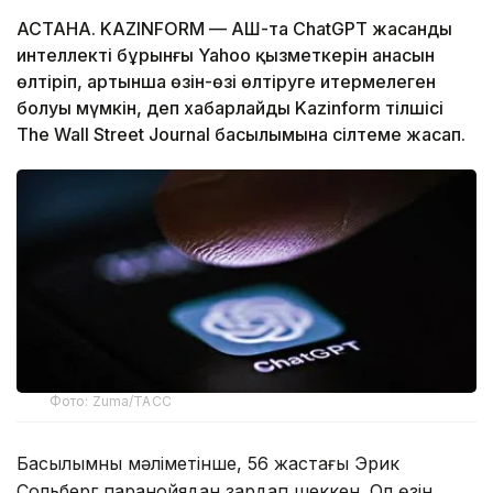
АСТАНА. KAZINFORM — АҚШ-та ChatGPT жасанды
интеллекті бұрынғы Yahoo қызметкерін анасын
өлтіріп, артынша өзін-өзі өлтіруге итермелеген
болуы мүмкін, деп хабарлайды Kazinform тілшісі
The Wall Street Journal басылымына сілтеме жасап.
Фото: Zuma/ТАСС
Басылымның мәліметінше, 56 жастағы Эрик
Сольберг паранойядан зардап шеккен. Ол өзін