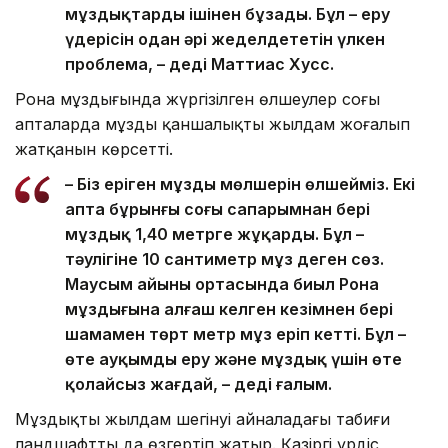
мұздықтарды ішінен бұзады. Бұл – еру
үдерісін одан әрі жеделдететін үлкен
проблема, – деді Маттиас Хусс.
Рона мұздығында жүргізілген өлшеулер соңғы
апталарда мұздың қаншалықты жылдам жоғалып
жатқанын көрсетті.
– Біз еріген мұздың мөлшерін өлшейміз. Екі
апта бұрынғы соңғы сапарымнан бері
мұздық 1,40 метрге жұқарды. Бұл –
тәулігіне 10 сантиметр мұз деген сөз.
Маусым айының ортасында биыл Рона
мұздығына алғаш келген кезімнен бері
шамамен төрт метр мұз еріп кетті. Бұл –
өте ауқымды еру және мұздық үшін өте
қолайсыз жағдай, – деді ғалым.
Мұздықтың жылдам шегінуі айналадағы табиғи
ландшафтты да өзгертіп жатыр. Қазіргі үрдіс