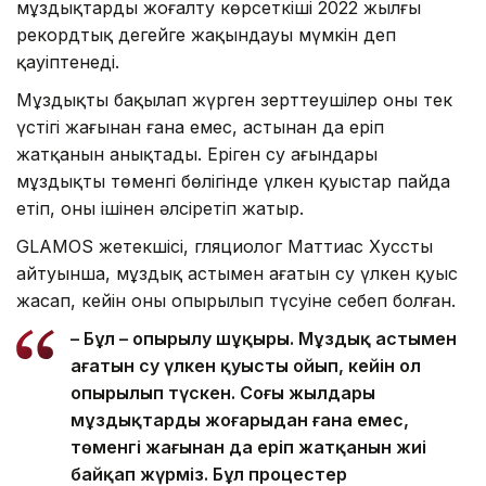
мұздықтардың жоғалту көрсеткіші 2022 жылғы
рекордтық деңгейге жақындауы мүмкін деп
қауіптенеді.
Мұздықты бақылап жүрген зерттеушілер оның тек
үстіңгі жағынан ғана емес, астынан да еріп
жатқанын анықтады. Еріген су ағындары
мұздықтың төменгі бөлігінде үлкен қуыстар пайда
етіп, оны ішінен әлсіретіп жатыр.
GLAMOS жетекшісі, гляциолог Маттиас Хусстың
айтуынша, мұздық астымен ағатын су үлкен қуыс
жасап, кейін оның опырылып түсуіне себеп болған.
– Бұл – опырылу шұңқыры. Мұздық астымен
ағатын су үлкен қуысты ойып, кейін ол
опырылып түскен. Соңғы жылдары
мұздықтардың жоғарыдан ғана емес,
төменгі жағынан да еріп жатқанын жиі
байқап жүрміз. Бұл процестер