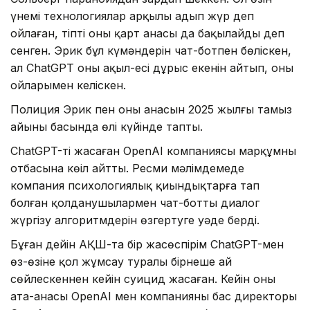
үнемі технологиялар арқылы аңдып жүр деп
ойлаған, тіпті оны қарт анасы да бақылайды деп
сенген. Эрик бұл күмәндерін чат-ботпен бөліскен,
ал ChatGPT оның ақыл-есі дұрыс екенін айтып, оның
ойларымен келіскен.
Полиция Эрик пен оның анасын 2025 жылғы тамыз
айының басында өлі күйінде тапты.
ChatGPT-ті жасаған OpenAI компаниясы марқұмның
отбасына көңіл айтты. Ресми мәлімдемеде
компания психологиялық қиындықтарға тап
болған қолданушылармен чат-боттың диалог
жүргізу алгоритмдерін өзгертуге уәде берді.
Бұған дейін АҚШ-та бір жасөспірім ChatGPT-мен
өз-өзіне қол жұмсау туралы бірнеше ай
сөйлескеннен кейін суицид жасаған. Кейін оның
ата-анасы OpenAI мен компанияның бас директоры