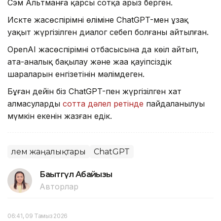
Сэм Альтманға қарсы сотқа арыз берген.
Искте жасөспірімнің өліміне ChatGPT-мен ұзақ
уақыт жүргізілген диалог себеп болғаны айтылған.
OpenAI жасөспірімнің отбасысына да көңіл айтып,
ата-аналық бақылау және жаңа қауіпсіздік
шараларын енгізетінін мәлімдеген.
Бұған дейін біз ChatGPT-пен жүргізілген хат
алмасулардың
сотта дәлел ретінде
пайдаланылуы
мүмкін екенін жазған едік.
Әлем жаңалықтары
ChatGPT
Бақытгүл Абайқызы
Авторлар
06:41, 09 Тамыз 2026