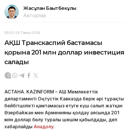
Жасұлан Бақытбекұлы
Авторлар
05:50, 09 Тамыз 2026
АҚШ Транскаспий бастамасы
қорына 201 млн доллар инвестиция
салады
АСТАНА. KAZINFORM – АҚШ Мемлекеттік
департаменті Оңтүстік Кавказда берік әрі тұрақты
бейбітшілікті қамтамасыз етуге күш салып жатқан
Әзербайжан мен Арменияны қолдау аясында 201
млн доллар бөлу туралы шешім қабылдады, деп
хабарлайды
Анадолу
.