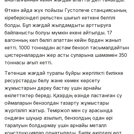
Өткен айда жүк пойызы Густопече станциясының
кіреберісіндегі рельстен шығып кеткені белгілі
болды. Бұл жағдай жылдамдықты арттыруға
байланысты болуы мүмкін екені айтылды. 17
вагонның көп бөлігі апаттан кейін бірден жанып
кетті. 1000 тоннадан астам бензол тасымалдайтын
цистерналардан жер асты суларына шамамен 350
тоннасы ағып кетті.
Төтенше жағдай туралы бұйрық жергілікті билікке
ресурстарды бөлу және көмек көрсету
жұмыстарын дереу бастау үшін арнайы
өкілеттіктер береді. Қазірдің өзінде ластанған су
қоймаларын бензолдан тазарту жұмыстары
жүргізіліп жатыр. Теміржол мен су арасында
ондаған шұңқыр қазылып, бензолдың одан әрі
таралуын болдырмау үшін арнайы металл
конструкциялар орнатылады. Билік өкілдері өрт