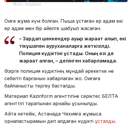
Фото: Unsplash
Оқиға жұма күні болған. Пышақ ұстаған ер адам екі
ер адам мен бір әйелге шабуыл жасаған.
– Зардап шеккендер ауыр жарақат алып, екі
тікұшақпен ауруханаларға жеткізілді.
Полиция күдіктіні ұстады. Оның өзі де
жарақат алған, – делінген хабарламада.
Әзірге полиция күдіктінің мұндай әрекетке не
себепті барғанын хабарлаған жоқ. Оқиғаға
байланысты тергеу басталды.
Материал Kazinform агенттігіне серіктес БЕЛТА
агенттігі тарапынан арнайы ұсынылды.
Айта кетейік, Астанада Чехияға жұмысқа
орналастырамын деп алдаған күдікті
ұсталды
.