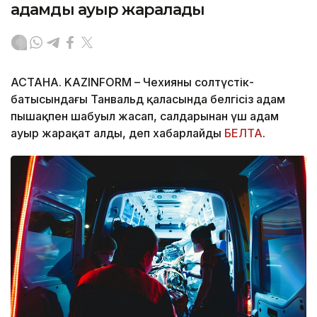
адамды ауыр жаралады
АСТАНА. KAZINFORM – Чехияның солтүстік-
батысындағы Танвальд қаласында белгісіз адам
пышақпен шабуыл жасап, салдарынан үш адам
ауыр жарақат алды, деп хабарлайды
БЕЛТА
.