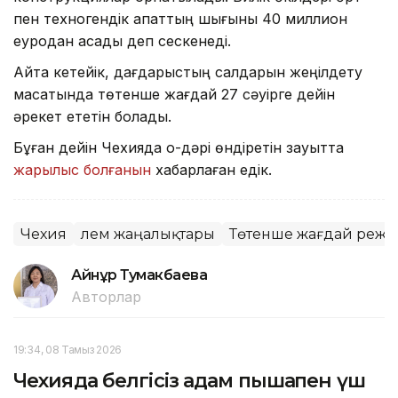
пен техногендік апаттың шығыны 40 миллион
еуродан асады деп сескенеді.
Айта кетейік, дағдарыстың салдарын жеңілдету
мақсатында төтенше жағдай 27 сәуірге дейін
әрекет ететін болады.
Бұған дейін Чехияда оқ-дәрі өндіретін зауытта
жарылыс болғанын
хабарлаған едік.
Чехия
Әлем жаңалықтары
Төтенше жағдай режи
Айнұр Тумакбаева
Авторлар
19:34, 08 Тамыз 2026
Чехияда белгісіз адам пышақпен үш