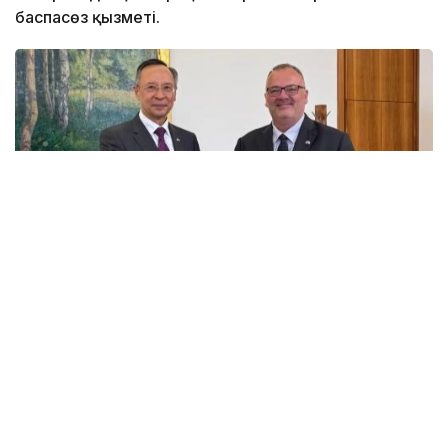
баспасөз қызметі.
Фото: ҚР СІМ
Кездесу барысында тараптар Чехия Премьер-
министрі Андрей Бабиштің Қазақстанға жуырдағы
ресми сапарының қорытындысы бойынша қол