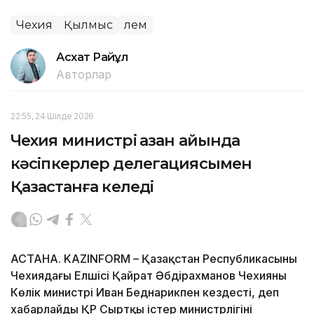
Чехия
Қылмыс
Әлем
Асхат Райқұл
Авторлар
22:55, 24 Шілде 2026
Чехия министрі қазан айында
кәсіпкерлер делегациясымен
Қазақстанға келеді
АСТАНА. KAZINFORM – Қазақстан Республикасының
Чехиядағы Елшісі Қайрат Әбдірахманов Чехияның
Көлік министрі Иван Беднарикпен кездесті, деп
хабарлайды ҚР Сыртқы істер министрлігінің