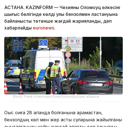
АСТАНА. KAZINFORM — Чехияның Оломоуц өлкесінің
шығыс бөлігінде көлдің улы бензолмен ластануына
байланысты төтенше жағдай жарияланды, деп
хабарлайды
euronews.
Фото: Frank Hoermann/SvenSimon/picture alliance
Оқыс оқиға 28 ақпанда болғанына қарамастан,
бензолдың көл мен жер асты суларына жайылғаны
анықталғаннан кейін жағдай апатты деп танылды.