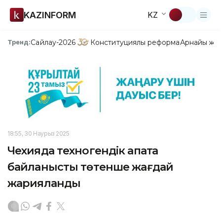
KAZINFORM
KZ
Сайлау-2026
Конституциялық реформа
Арнайы жо
Тренд:
18:55, 30 Наурыз 2025
Чехияда техногендік апатқа
байланысты төтенше жағдай
жарияланды