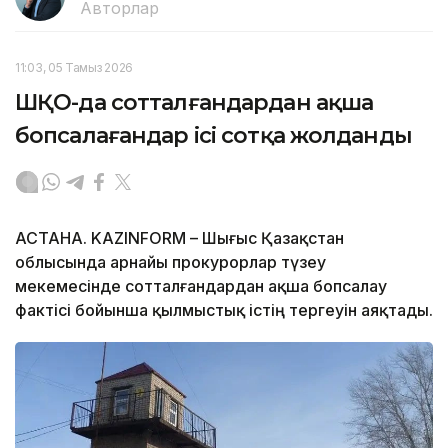
Авторлар
11:03, 05 Тамыз 2026
ШҚО-да сотталғандардан ақша
бопсалағандар ісі сотқа жолданды
АСТАНА. KAZINFORM – Шығыс Қазақстан
облысында арнайы прокурорлар түзеу
мекемесінде сотталғандардан ақша бопсалау
фактісі бойынша қылмыстық істің тергеуін аяқтады.