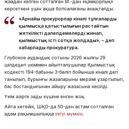
жаңадан келген сотталған М.-дан «қамқорлық»
көрсеткені үшін ақша бопсалағаны анықталды.
«Арнайы прокурорлар кінәлі тұлғалардың
қылмысқа қатыстылығын растайтын
жеткілікті дәлелдемелерді жинап,
қылмыстық істі сотқа жолдады», – деп
хабарлады прокуратура.
Глубокое аудандық сотының 2026 жылғы 29
шілдедегі үкімімен айыпталушылар Қылмыстық
кодекстің 194-бабының 3-бөлігі бойынша кінәлі деп
танылып, бұрынғы жазаларының мерзімі ұзартылып,
бас бостандығынан айыру жазасына кесілді.
Үкім әзірге заңды күшіне енген жоқ.
Айта кетейік, ШҚО-да 50-ден астам сотталған
адам рақымшылыққа
ілігуі мүмкін
.