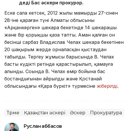
деді Бас әскери прокурор.
Еске сала кетсек, 2012 жылы мамырдың 27-сінен
28-іне қараған түні Алматы облысының
«Арқанкерген» шекара бекетінде 14 шекарашы
және бір қорықшы қаза тапты. Аман қалған он
бесінші сарбаз Владислав Челах шекара бекетінен
20 шақырым жерде орналасқан қыстаудан
табылды. Тергеу жұмысы барысында В. Челах
басты күдікті ретінде қарастырылып, қамауға
алынды. Соңында В. Челах өмір бойына бас
бостандығынан айрылды және Қостанай
облысындағы «Қара бүркіт» түрмесіне
жіберілді
.
Түрме
Қазақстан әскері
Әскер
Прокуратура
Руслан Ғаббасов