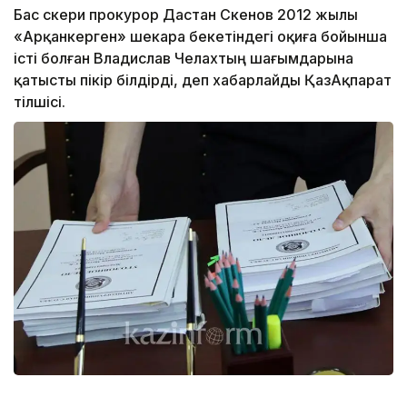
Бас әскери прокурор Дастан Сәкенов 2012 жылы
«Арқанкерген» шекара бекетіндегі оқиға бойынша
істі болған Владислав Челахтың шағымдарына
қатысты пікір білдірді, деп хабарлайды ҚазАқпарат
тілшісі.