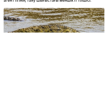
агенттігінің Таяу Шығыстағы меншікті тілшісі.
Фото: x.com / @TheCradleMedia
Иерусалимнің округтік соты жексенбі күні Израильдің
ұлттық қауіпсіздік министрі Итамар Бен-Гвир
ұсынған жоба аясында Ніл қолтырауындарын
«Кциот» түрмесіне көшіруге уақытша тыйым