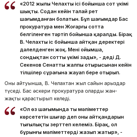
«2012 жылы Челахтың ісі бойынша сот үкімі
шықты. Содан кейін талай рет
шағымданған болатын. Бұл шағымдар Бас
прокуратура мен Жоғарғы сотта
белгіленген тәртіп бойынша қаралды. Бірақ
В. Челахтың іс бойынша айтқан деректері
дәлелденген жоқ. Менің ойымша,
сондықтан соттың үкімі заңды», - деді Д.
Секенов Сенаттың жалпы отырысынан кейін
тілшілер сұрағына жауап бере отырып.
Оның айтуынша, В. Челахтан жыл сайын арыздар
түседі. Бас әскери прокуратура оларды жан-
жақты қарастырып келеді.
«Ол өз шағымында тың мәліметтер
көрсететін шығар деп оның айтқандарын
тыңғылықты зерттеп келеміз. Бірақ, ол
бұрынғы мәліметтерді жазып жатыр», -