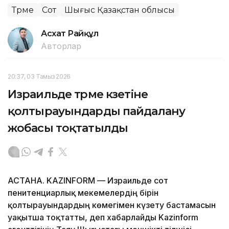
Түрме
Сот
Шығыс Қазақстан облысы
Асхат Райқұл
Авторлар
20:37, 03 Тамыз 2026
Израильде түрме күзетіне
қолтырауындарды пайдалану
жобасы тоқтатылды
АСТАНА. KAZINFORM — Израильде сот
пенитенциарлық мекемелердің бірін
қолтырауындардың көмегімен күзету бастамасын
уақытша тоқтатты, деп хабарлайды Kazinform