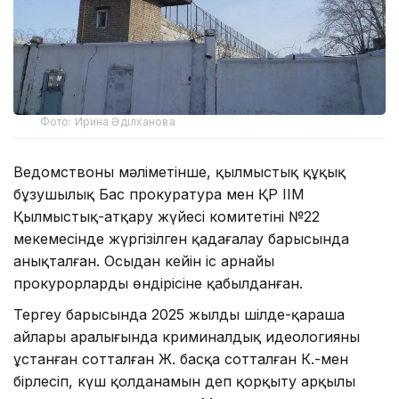
Фото: Ирина Әділханова
Ведомствоның мәліметінше, қылмыстық құқық
бұзушылық Бас прокуратура мен ҚР ІІМ
Қылмыстық-атқару жүйесі комитетінің №22
мекемесінде жүргізілген қадағалау барысында
анықталған. Осыдан кейін іс арнайы
прокурорлардың өндірісіне қабылданған.
Тергеу барысында 2025 жылдың шілде-қараша
айлары аралығында криминалдық идеологияны
ұстанған сотталған Ж. басқа сотталған К.-мен
бірлесіп, күш қолданамын деп қорқыту арқылы