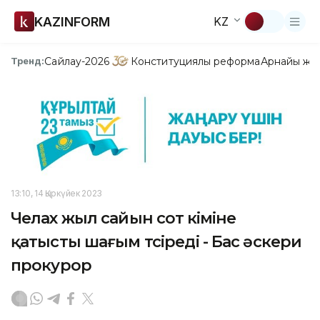
KAZINFORM
KZ
Сайлау-2026
Конституциялық реформа
Арнайы жо
Тренд:
13:10, 14 Қыркүйек 2023
Челах жыл сайын сот үкіміне
қатысты шағым түсіреді - Бас әскери
прокурор