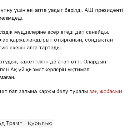
гіну үшін екі апта уақыт берілді. АҚШ президенті
әлімдеді.
сіздік мүдделеріне әсер етеді деп санайды.
ғалар қаржыландырып отырғанын, сондықтан
іс екенін алға тартады.
тудың қажеттілігін де атап өтті. Олардың
пен Ақ үй қызметкерлерін ықтимал
маған.
дегі бал залына қаржы бөлу туралы
заң жобасын
ьд Трамп
Құрылыс