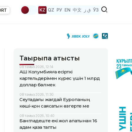
KZ
QZ
РУ
EN
中文
ق ز
ЎЗ
ORT
Тақырыпқа қатысты
08 тамыз 2026, 12:14
АҚШ Колумбияға есірткі
картельдерімен күрес үшін 1 млрд
доллар бөлмек
08 тамыз 2026, 11:30
Сеутадағы жағдай Еуропаның
көші-қон саясатын өзгерте ме
08 тамыз 2026, 10:40
Бангладеште екі жол апатынан 16
адам қаза тапты