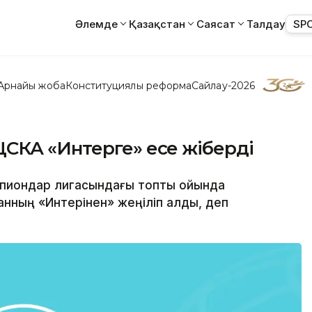
Әлемде
Қазақстан
Саясат
Талдау
SP
Арнайы жоба
Конституциялық реформа
Сайлау-2026
СКА «Интерге» есе жіберді
емпиондар лигасындағы топтық ойында
нның «Интерінен» жеңіліп қалды, деп