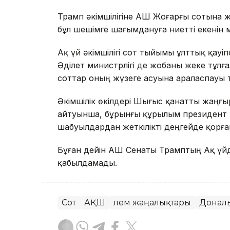
Трамп әкімшілігіне АҚШ Жоғарғы сотына жү
бұл шешімге шағымдануға ниетті екенін м
Ақ үй әкімшілігі сот тыйымы ұлттық қауіп
Әділет министрлігі де жобаны жеке тұл
соттар оның жүзеге асуына араласпауы ти
Әкімшілік өкілдері Шығыс қанатты жаңғыр
айтуынша, бұрынғы құрылым президент 
шабуылдардан жеткілікті деңгейде қорға
Бұған дейін АҚШ Сенаты Трамптың Ақ үй
қабылдамады.
Сот
АҚШ
Әлем жаңалықтары
Донал