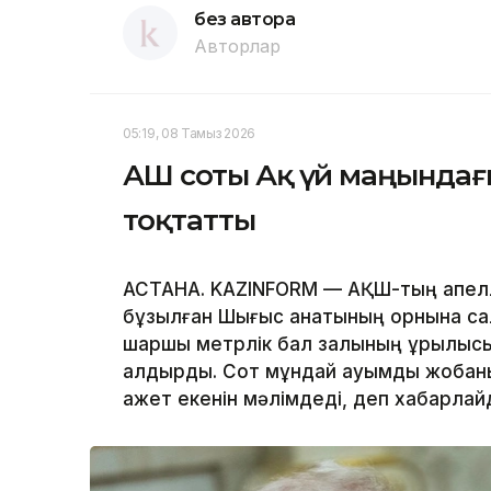
без автора
Авторлар
05:19, 08 Тамыз 2026
АҚШ соты Ақ үй маңында
тоқтатты
АСТАНА. KAZINFORM — АҚШ-тың апелля
бұзылған Шығыс қанатының орнына с
шаршы метрлік бал залының құрылыс
қалдырды. Сот мұндай ауқымды жобаны
қажет екенін мәлімдеді, деп хабарла