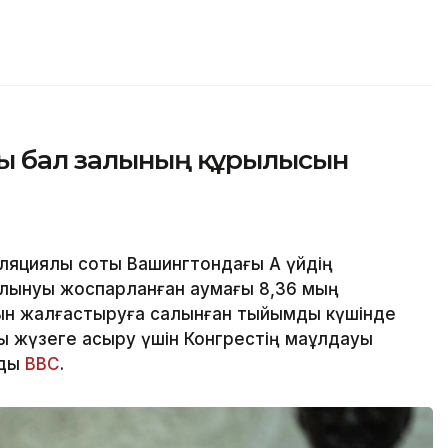
ғы бал залының құрылысын
циялық соты Вашингтондағы Ақ үйдің
алынуы жоспарланған аумағы 8,36 мың
ын жалғастыруға салынған тыйымды күшінде
 жүзеге асыру үшін Конгрестің мақұлдауы
йды
BBC
.