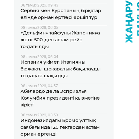
08 тамыз 2026, 09:43
Сербия мен Еуропаның бірқатар
елінде орман өрттері өршіп тұр
08 тамыз 2026, 06:35
«Дельфин» тайфуны Жапонияға
жетті: 500-ден астам рейс
тоқтатылды
08 тамыз 2026, 06:04
Испания үкіметі Италияны
біржақты шекаралық бақылауды
тоқтатуға шақырды
08 тамыз 2026, 04:57
Абелардо де ла Эсприэлья
Колумбия президенті қызметіне
кірісті
08 тамыз 2026, 03:50
Индонезиядағы Бромо ұлттық
саябағында 120 гектардан астам
орман өртенді