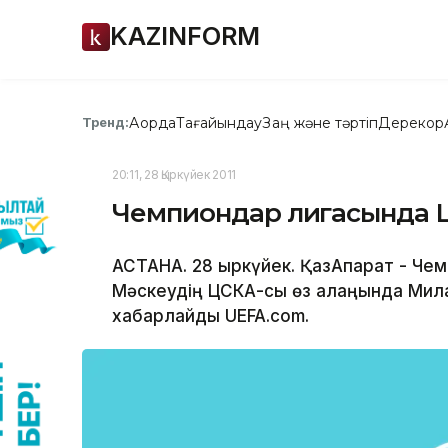
KAZINFORM
Ақорда
Тағайындау
Заң және тәртіп
Дерекқор
Тренд:
20:11, 28 Қыркүйек 2011
Чемпиондар лигасында Ц
АСТАНА. 28 қыркүйек. ҚазАқпарат - Ч
Мәскеудің ЦСКА-сы өз алаңында Мила
хабарлайды UEFA.com.