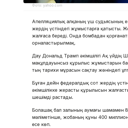
Фото: yahoo.com
Апелляциялық алқаның үш судьясының ек
жердің үстіндегі жұмыстарға қатысты. Ж
жалғаса береді. Онда бомбадан қорғана
орналастырылмақ.
Дау Дональд Трамп әкімшілігі Ақ үйдің 
мақұлдауынсыз құрылыс жұмыстарын бас
тың тарихи мұрасын сақтау жөніндегі ұл
Бұған дейін федералдық сот жердің үсті
әкімшілікке жерасты құрылысын жалғасты
шешімді растады.
Болашақ бал залының аумағы шамамен 8
мәліметінше, жобаның құны 400 миллион 
есе көп.