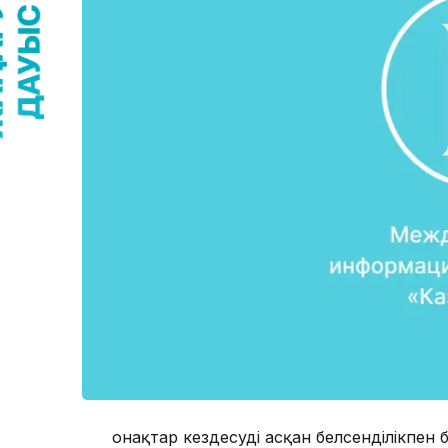
Қонақтар кездесуді асқан белсенділікп