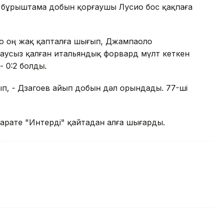
» бұрыштама добын қорғаушы Лусио бос қақпаға
о оң жақ қапталға шығып, Джампаоло
лаусыз қалған итальяндық форвард мүлт кеткен
- 0:2 болды.
п, - Дзагоев айып добын дәл орындады. 77-ші
рате "Интерді" қайтадан алға шығарды.