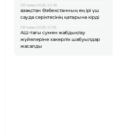
08 тамыз 2026, 02:45
Қазақстан Өзбекстанның ең ірі үш
сауда серіктесінің қатарына кірді
08 тамыз 2026, 01:56
АҚШ-тағы сумен жабдықтау
жүйелеріне хакерлік шабуылдар
жасалды