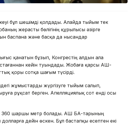
еуі бұл шешімді қолдады. Алайда тыйым тек
обаның жерасты бөлігінің құрылысы әзірге
тын баспана және басқа да нысандар
Шығыс қанатын бұзып, Конгрестің алдын ала
тағаннан кейін туындады. Жобаға қарсы АҚШ-
ттық қоры сотқа шағым түсірді.
ндегі жұмыстарды жүргізуге тыйым салып,
руға рұқсат берген. Апелляциялық сот енді осы
 360 шаршы метр болады. АҚШ БАҚ-тарының
долларға дейін өскен. Бұл бастапқы есептен екі