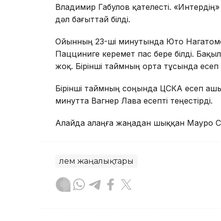
Владимир Габулов қателесті. «Интердің
дәл бағыттай білді.
Ойынның 23-ші минутында Юто Нагатом
Пацциниге керемет пас бере білді. Бақы
жоқ. Бірінші таймның орта тұсында есеп 
Бірінші таймның соңында ЦСКА есеп ашы
минутта Вагнер Лава есепті теңестірді.
Алайда алаңға жаңадан шыққан Мауро Са
Әлем жаңалықтары