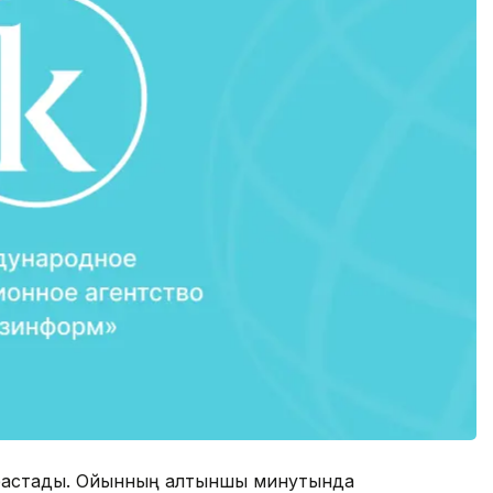
ен бастады. Ойынның алтыншы минутында