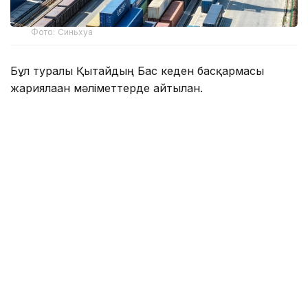
Фото: Синьхуа
Бұл туралы Қытайдың Бас кеден басқармасы
жариялаған мәліметтерде айтылған.
Есепті айда елдің сыртқы сауда айналымы 4,66
трлн юаньға (шамамен 686,3 млрд АҚШ доллары)
жетті. Осылайша бұл көрсеткіш бесінші ай
қатарынан 4 трлн юаньнан жоғары деңгейде
сақталды.
Шілде айында экспорт көлемі жылдық есеппен
17,8%-ға, ал импорт 21,2%-ға өсті.
Жыл басынан бері, яғни қаңтар–шілде аралығында
Қытайдың тауар айналымы 30,13 трлн юаньды
құрап, өткен жылдың сәйкес кезеңімен
салыстырғанда 17,3%-ға ұлғайды.