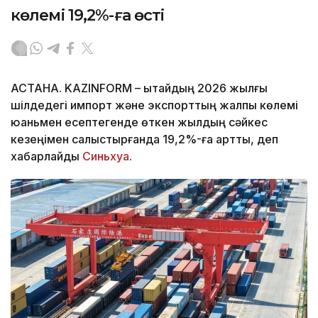
көлемі 19,2%-ға өсті
АСТАНА. KAZINFORM – Қытайдың 2026 жылғы
шілдедегі импорт және экспорттың жалпы көлемі
юаньмен есептегенде өткен жылдың сәйкес
кезеңімен салыстырғанда 19,2%-ға артты, деп
хабарлайды
Синьхуа
.