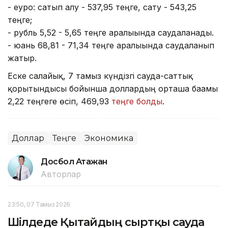
- еуро: сатып алу - 537,95 теңге, сату - 543,25
теңге;
- рубль 5,52 - 5,65 теңге аралығында саудаланады.
- юань 68,81 - 71,34 теңге аралығында саудаланып
жатыр.
Еске салайық, 7 тамыз күндізгі сауда-саттық
қорытындысы бойынша доллардың орташа бағамы
2,22 теңгеге өсіп, 469,93
теңге болды
.
Доллар
Теңге
Экономика
Досбол Атажан
Авторлар
23:50, 07 Тамыз 2026
Шілдеде Қытайдың сыртқы сауда