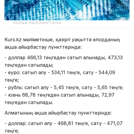
Коллаж: Kazinform/ Canva
Kurs.kz мәліметінше, қазіргі уақытта елорданың
ақша айырбастау пункттерінде:
- доллар 466,13 теңгеден сатып алынады, 473,13
теңгеден сатылады;
- еуро: сатып алу - 534,11 теңге, сату - 544,09
теңге;
- рубль: сатып алу - 5,45 теңге, сату - 5,65 теңге;
- юань 68,78 теңгеден сатып алынады, 72,97
теңгеден сатылады.
Алматының ақша айырбастау пункттерінде:
- доллар: сатып алу - 468,81 теңге, сату - 471,07
теңге;