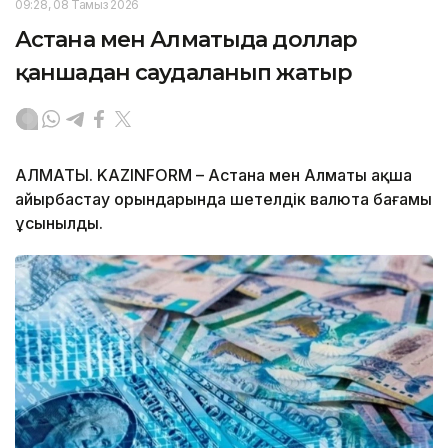
09:28, 08 Тамыз 2026
Астана мен Алматыда доллар
қаншадан саудаланып жатыр
АЛМАТЫ. KAZINFORM – Астана мен Алматы ақша
айырбастау орындарында шетелдік валюта бағамы
ұсынылды.