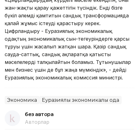
жан-жақты қарау қажеттігін түсіндік. Енді бізге
бүкіл әлемді қамтитын сандық трансформацияда
қалай жұмыс істеуді қарастыру керек.
Цифрландыру - Еуразиялық экономикалық
одақтың экономикалық сын-тегеуріндерге қарсы
тұруы үшін жасалып жатқан шара. Қазір сандық
сауда-саттық, сандық ақпаратқа қатысты
мәселелерді талқылайтын боламыз. Тұтынушылар
мен бизнес үшін де бұл жаңа мүмкіндік», - дейді
Еуразиялық экономикалық комиссия министрі.
Экономика
Еуразиялық экономикалық одақ
без автора
Авторлар