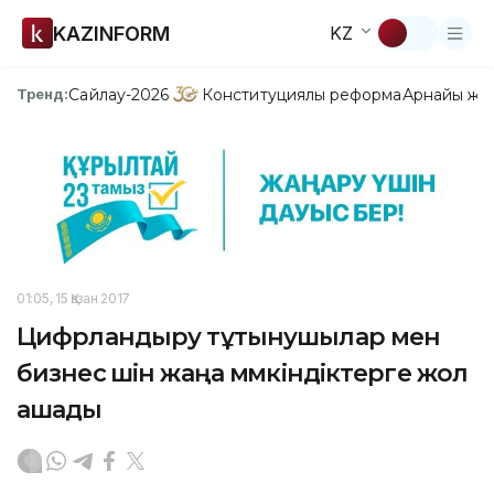
KAZINFORM
KZ
Сайлау-2026
Конституциялық реформа
Арнайы жо
Тренд:
01:05, 15 Қазан 2017
Цифрландыру тұтынушылар мен
бизнес үшін жаңа мүмкіндіктерге жол
ашады