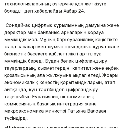
технологияларының өзгеруіне қол жеткізуге
болады, деп хабарлайды Хабар 24.
Сондай-ақ цифрлық құрылымның дамуына және
деректер мен байланыс арналарын қорғауға
мүмкіндік мол. Мұның бәрі еуразиялық кеңістікте
жаңа салалар мен жұмыс орындарын құруға және
бизнестік бәсекеге қабілеттілікті арттыруға
мүмкіндік береді. Бұдан бөлек цифрландыру
тауарлардың, қызметтердің, капитал және еңбек
қозғалысының алға жылжуына ықпал етеді. Жоғары
экономикалық кеңестің қорытындыларын, атап
айтқанда, күн тәртібіндегі цифрландыру
тақырыбын Еуразиялық экономикалық
комиссияның базалық интеграция және
макроэкономика министрі Татьяна Валовая
түсіндірді.
«Цифрландырудың күрделі мәселе екендігін, оны