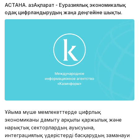
АСТАНА. ҚазАқпарат - Еуразиялық экономикалық
одақ цифрландырудың жаңа деңгейіне шықты.
Ұйымға мүше мемлекеттерде цифрлық
экономиканы дамыту арқылы қаржылық және
нарықтық секторлардың ауысуына,
интеграциялық үдерістерді басқарудың заманауи