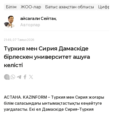
Білім
ЖОО-лар
Батыс Қазақстан облысы
Цифрлы
Ғайсағали Сейтақ
Авторлар
21:49, 07 Тамыз 2026
Түркия мен Сирия Дамаскіде
бірлескен университет ашуға
келісті
АСТАНА. KAZINFORM – Түркия мен Сирия жоғары
білім саласындағы ынтымақтастықты кеңейтуге
уағдаласты. Екі ел Дамаскіде Сирия–Түркия