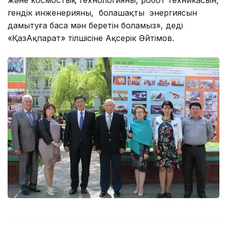
гендік инженерияны, болашақтың энергиясын
дамытуға баса мән беретін боламыз», деді
«ҚазАқпарат» тілшісіне Ақсерік Әйтімов.