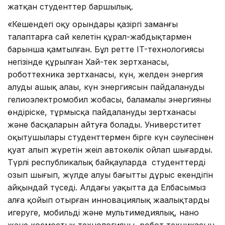
жатқан студенттер баршылық.
«Кешендегі оқу орындары қазіргі заманғы
талаптарға сай келетін құрал-жабдықтармен
барынша қамтылған. Бұл ретте IT-технологиясы
негізінде құрылған Хай-тек зертханасы,
роботтехника зертханасы, күн, желден энергия
алудың ашық алаңы, күн энергиясын пайдаланудың
гелиоэлектромобил жобасы, баламалы энергияны
өндіріске, тұрмысқа пайдаланудың зертханасы
және басқаларын айтуға болады. Универститет
оқытушылары студенттермен бірге күн сәулесінен
қуат алып жүретін жеңіл автокөлік ойлап шығарды.
Түрлі республикалық байқауларда студенттердің
озып шығып, жүлде алуы бағыттың дұрыс екендігін
айқындай түседі. Алдағы уақытта да Елбасымыз
алға қойып отырған инновациялық жаңалықтарды
игеруге, мобильді және мультимедиялық, нано
және космостық технологияны, робот техникасын,