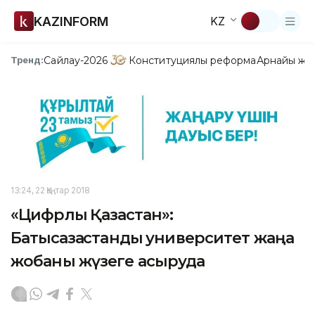
KAZINFORM
KZ
Сайлау-2026
Конституциялық реформа
Арнайы жо
Тренд:
13:24, 22 Қаңтар 2018
«Цифрлық Қазақстан»:
Батысқазақстандық университет жаңа
жобаны жүзеге асыруда