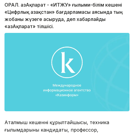
ОРАЛ. ҚазАқпарат - «ҚИТЖУ» ғылыми-білім кешені
«Цифрлық Қазақстан» бағдарламасы аясында тың
жобаны жүзеге асыруда, деп хабарлайды
«ҚазАқпарат» тілшісі.
Аталмыш кешеннің құрылтайшысы, техника
ғылымдарының кандидаты, профессор,