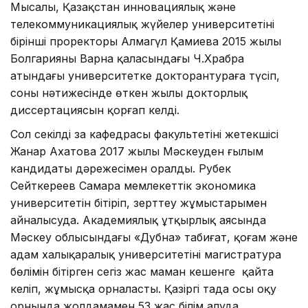
Мысалы, Қазақстан инновациялық және
телекоммуникациялық жүйелер университетінің
бірінші проректоры Алмагүл Қамиева 2015 жылы
Болгарияның Варна қаласындағы Ч.Храбра
атындағы университетке докторантураға түсіп,
соның нәтижесінде өткен жылы докторлық
диссертациясын қорғап келді.
Сол секілді заң кафедрасы факультетінің жетекшісі
Жанар Ахатова 2017 жылы Мәскеуден ғылым
кандидаты дәрежесімен оралды. Рубек
Сейткереев Самара мемлекеттік экономика
университетін бітіріп, зерттеу жұмыстарымен
айналысуда. Академиялық ұтқырлық аясында
Мәскеу облысындағы «Дубна» табиғат, қоғам және
адам халықаралық университетінің магистратура
бөлімін бітірген сегіз жас маман кешенге қайта
келіп, жұмысқа орналасты. Қазіргі таңда осы оқу
орнында жолдамамен 53 жас білім алуда.