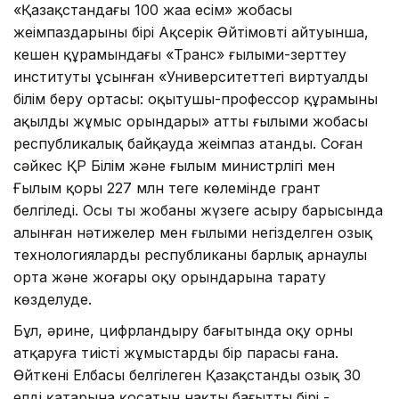
«Қазақстандағы 100 жаңа есім» жобасы
жеңімпаздарының бірі Ақсерік Әйтімовтің айтуынша,
кешен құрамындағы «Транс» ғылыми-зерттеу
институты ұсынған «Университеттегі виртуалды
білім беру ортасы: оқытушы-профессор құрамының
ақылды жұмыс орындары» атты ғылыми жобасы
республикалық байқауда жеңімпаз атанды. Соған
сәйкес ҚР Білім және ғылым министрлігі мен
Ғылым қоры 227 млн теңге көлемінде грант
белгіледі. Осы тың жобаны жүзеге асыру барысында
алынған нәтижелер мен ғылыми негізделген озық
технологияларды республиканың барлық арнаулы
орта және жоғары оқу орындарына тарату
көзделуде.
Бұл, әрине, цифрландыру бағытында оқу орны
атқаруға тиісті жұмыстардың бір парасы ғана.
Өйткені Елбасы белгілеген Қазақстанды озық 30
елдің қатарына қосатын нақты бағыттың бірі -