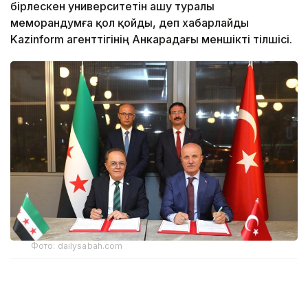
бірлескен университетін ашу туралы
меморандумға қол қойды, деп хабарлайды
Kazinform агенттігінің Анкарадағы меншікті тілшісі.
Фото: dailysabah.com
Түркияның Жоғары білім кеңесі (YÖK) мен Сирияның
Жоғары білім және ғылыми зерттеулер министрлігі