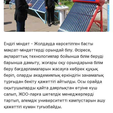
Ендігі міндет - Жолдауда көрсетілген басты
мақсат-міндеттерді орындай білу. Әсіресе,
ақпараттық технологиялар бойынша білім беруді
барынша дамыту, жоғары оқу орындарына білім
беру бағдарламаларын жасауға көбірек құқық
беріп, олардың академиялық еркіндігін заңнамалық
тұрғыдан бекіту қажеттігі айтылды. Осы орайда
оқытушылардың қайта даярлықтан өтуіне күш
салып, ЖОО-ларға шетелдік менеджерлерді
тартып, әлемдік университеттің кампустарын ашу
қажеттігі күмән туғызбайды.