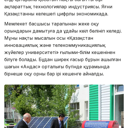
ақпараттық технологиялар индустриясы. Яғни
Қазақстанның келешегі цифрлы экономикада.
Мемлекет басшысы тарапынан жеке оқу
орындарын дамытуға да ұдайы көңіл бөлініп келеді.
Мұның нақты мысалын осы «Қазақстан
инновациялық және телекоммуникациялық
жүйелер университеті» ғылыми-білім кешенінен
білуге болады. Бұдан ширек ғасыр бұрын ашылған
шағын «Андас» орталығы бүгінде құрамында
бірнеше оқу орны бар ірі кешенге айналды.