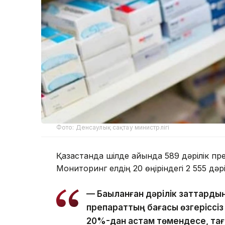
Фото: Денсаулық сақтау министрлігі
Қазақстанда шілде айында 589 дәрілік п
Мониторинг елдің 20 өңіріндегі 2 555 дәр
— Бақыланған дәрілік заттард
препараттың бағасы өзгеріссіз
20%-дан астам төмендесе, тағ