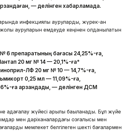
арзандаған, — делінген хабарламада.
тарында инфекциялық ауруларды, жүрек-қан
 жолы ауруларын емдеуде кеңінен қолданылатын
г № 6 препаратының бағасы 24,25%-ға,
антап 20 мг № 14 — 20,1%-ға*
зиноприл-ЛФ 20 мг № 10 — 14,7%-ға,
льмикорт 0,25 мл — 11,09%-ға,
,86%-ға арзандады, — делінген ДСМ
не қадағалау жүйесі арқылы бақыланады. Бұл жүйе
ымдар мен дәріханалардағы қозғалысы мен
ы бағаларды мемлекет белгілеген шекті бағалармен