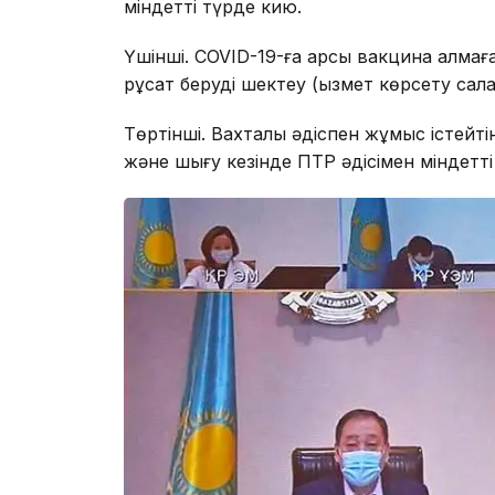
міндетті түрде кию.
Үшінші. COVID-19-ға қарсы вакцина алмағ
рұқсат беруді шектеу (қызмет көрсету сал
Төртінші. Вахталық әдіспен жұмыс істейт
және шығу кезінде ПТР әдісімен міндетті 