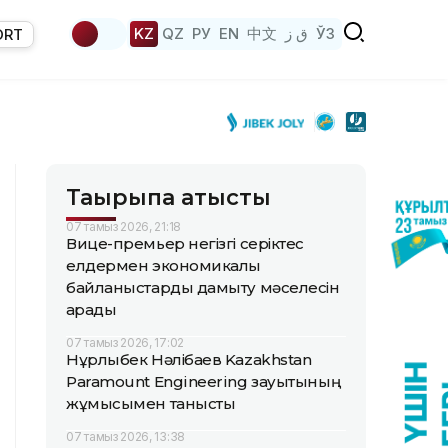
KZ
QZ
РУ
EN
中文
ق ز
ЎЗ
ORT
Тақырыпқа қатысты
07 тамыз 2026, 21:18
Вице-премьер негізгі серіктес
елдермен экономикалық
байланыстарды дамыту мәселесін
қарады
07 тамыз 2026, 17:02
Нұрлыбек Нәлібаев Kazakhstan
Paramount Engineering зауытының
жұмысымен танысты
07 тамыз 2026, 13:38