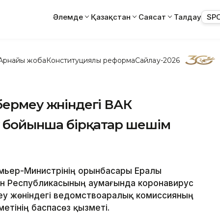
Әлемде
Қазақстан
Саясат
Талдау
SP
Арнайы жоба
Конституциялық реформа
Сайлау-2026
бермеу жөніндегі ВАК
у бойынша бірқатар шешім
ремьер-Министрінің орынбасары Ералы
ан Республикасының аумағында коронавирус
у жөніндегі ведомствоаралық комиссияның
метінің баспасөз қызметі.