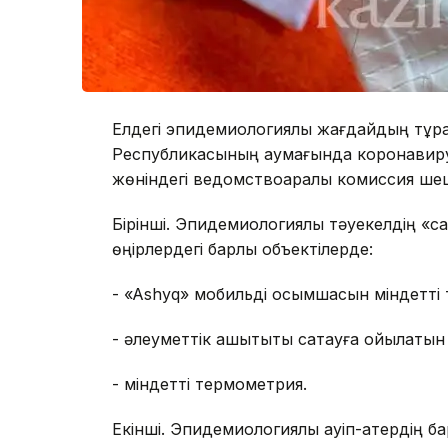
Елдегі эпидемиологиялық жағдайдың тұра
Республикасының аумағында коронавир
жөніндегі ведомствоаралық комиссия шеш
​Бірінші. Эпидемиологиялық тәуекелдің «
өңірлердегі барлық объектілерде:
- «Ashyq» мобильді қосымшасын міндетті 
- әлеуметтік қашықтықты сақтауға қойылатын
- міндетті термометрия.
Екінші. Эпидемиологиялық қауіп-қатердің 