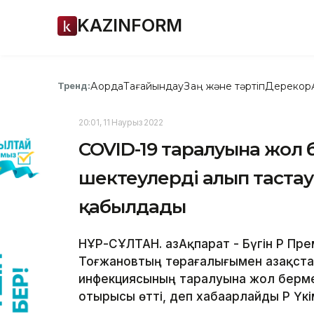
KAZINFORM
Ақорда
Тағайындау
Заң және тәртіп
Дерекқор
Тренд:
20:01, 11 Наурыз 2022
COVID-19 таралуына жол 
шектеулерді алып таста
қабылдады
НҰР-СҰЛТАН. ҚазАқпарат - Бүгін ҚР П
Тоғжановтың төрағалығымен Қазақст
инфекциясының таралуына жол берме
отырысы өтті, деп хабаарлайды ҚР Үкі