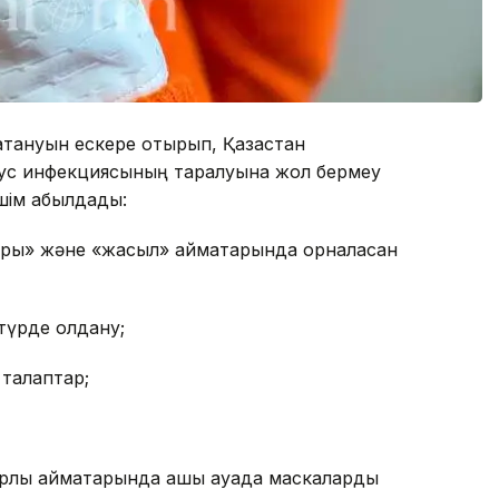
қтануын ескере отырып, Қазақстан
ус инфекциясының таралуына жол бермеу
ім қабылдады:
сары» және «жасыл» аймақтарында орналасқан
түрде қолдану;
 талаптар;
барлық аймақтарында ашық ауада маскаларды