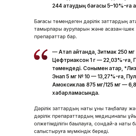
244 атаудың бағасы 5–10%-ға 
Бағасы төмендеген дәрілік заттардың қа
тамырлары ауруларын және асқазан-ішек
препараттар бар.
— Атап айтқанда, Зитмак 250 м
Цефтриаксон 1 г — 22,03%-ға, П
төмендеді. Сонымен қатар, *Ли
Энап 5 мг № 10 — 13,27%-ға, Пу
Амоксиклав 875 мг/125 мг — 6
хабарламасында.
Дәрілік заттардың нақты құны таңбалау жә
дәрілік препараттардың медициналық ұй
қолжетімділігін бақылауға, сондай-ақ нақт
салыстыруға мүмкіндік береді.