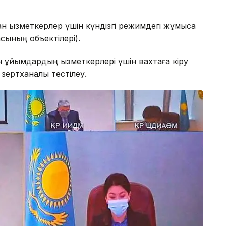
ан қызметкерлер үшін күндізгі режимдегі жұмысқа
асының объектілері).
ін ұйымдардың қызметкерлері үшін вахтаға кіру
зертханалық тестілеу.