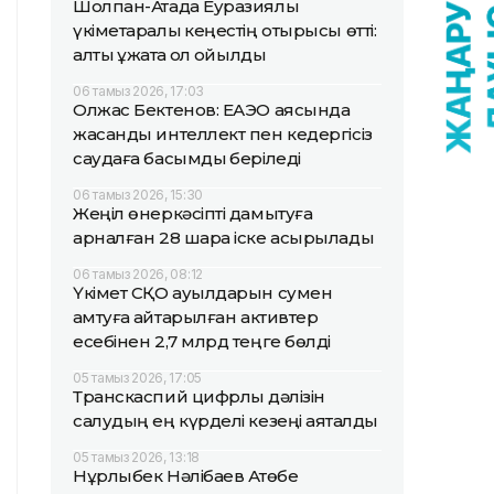
Шолпан-Атада Еуразиялық
үкіметаралық кеңестің отырысы өтті:
алты құжатқа қол қойылды
06 тамыз 2026, 17:03
Олжас Бектенов: ЕАЭО аясында
жасанды интеллект пен кедергісіз
саудаға басымдық беріледі
06 тамыз 2026, 15:30
Жеңіл өнеркәсіпті дамытуға
арналған 28 шара іске асырылады
06 тамыз 2026, 08:12
Үкімет СҚО ауылдарын сумен
қамтуға қайтарылған активтер
есебінен 2,7 млрд теңге бөлді
05 тамыз 2026, 17:05
Транскаспий цифрлық дәлізін
салудың ең күрделі кезеңі аяқталды
05 тамыз 2026, 13:18
Нұрлыбек Нәлібаев Ақтөбе