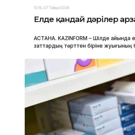
15:16, 07 Тамыз 2026
Елде қандай дәрілер ар
АСТАНА. KAZINFORM – Шілде айында ел
заттардың төрттен біріне жуығының 