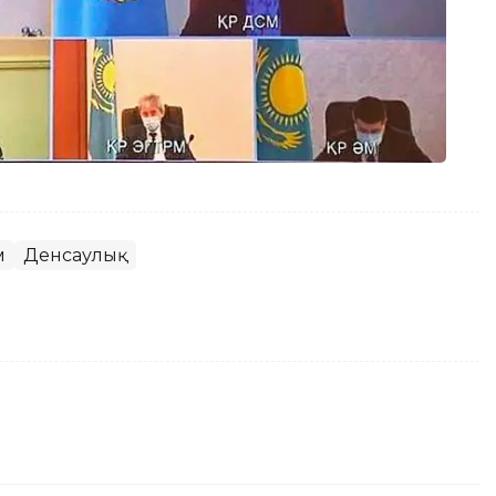
м
Денсаулық