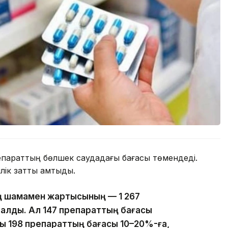
репараттың бөлшек саудадағы бағасы төмендеді.
ілік затты қамтыды.
ың шамамен жартысының — 1 267
 қалды. Ал 147 препараттың бағасы
ы 198 препараттың бағасы 10–20%-ға,