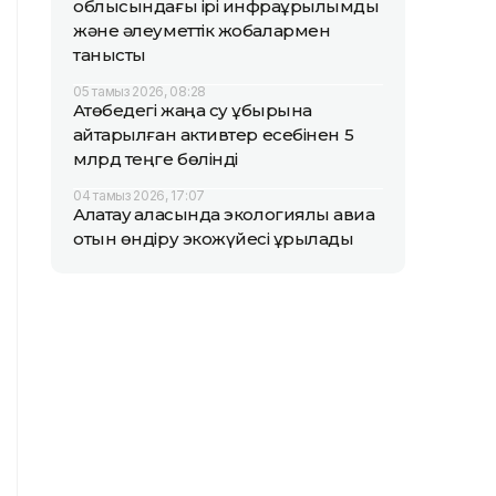
облысындағы ірі инфрақұрылымдық
және әлеуметтік жобалармен
танысты
05 тамыз 2026, 08:28
Ақтөбедегі жаңа су құбырына
қайтарылған активтер есебінен 5
млрд теңге бөлінді
04 тамыз 2026, 17:07
Алатау қаласында экологиялық авиа
отын өндіру экожүйесі құрылады