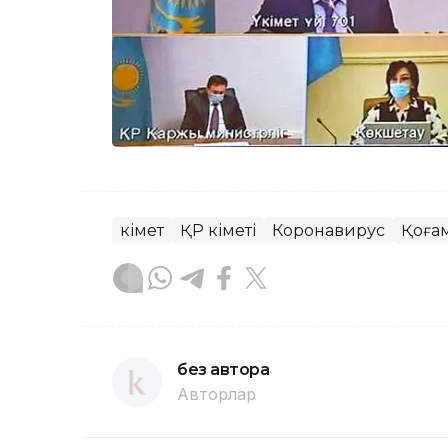
Үкімет
ҚР Үкіметі
Коронавирус
Қоға
без автора
Авторлар