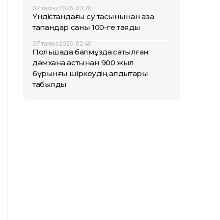
07 тамыз 2026, 03:20
Үндістандағы су тасқынынан қаза
тапқандар саны 100-ге таяды
07 тамыз 2026, 02:40
Польшада балмұздақ сатылған
дәмхана астынан 900 жыл
бұрынғы шіркеудің қалдықтары
табылды