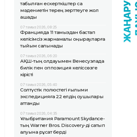
табылған ескерткіштер сақ
мәдениетін терең зерттеуге жол
ашады
07 тамыз 2026, 08:25
Францияда 11 тамыздан бастап
келісімсіз жарнамалық қоңырауларға
тыйым салынады
07 тамыз 2026, 06:20
АҚШ-тың қолдауымен Венесуэлада
билік пен оппозиция келіссөзге
кірісті
07 тамыз 2026, 05:40
Солтүстік полюстегі ғылыми
экспедицияға 22 елдің оқушылары
аттанды
07 тамыз 2026, 04:35
Ұлыбритания Paramount Skydance-
тың Warner Bros. Discovery-ді сатып
алуына рұқсат берді