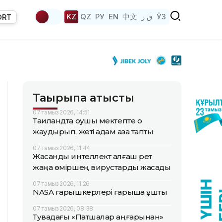
KZ
QZ
РУ
EN
中文
ق ز
ЎЗ
ORT
Тақырыпқа қатысты
07 тамыз 2026, 14:51
Таиландта оқушы мектепте оқ
жаудырып, жеті адам қаза тапты
07 тамыз 2026, 11:44
Жасанды интеллект алғаш рет
жаңа өміршең вирустарды жасады
07 тамыз 2026, 11:26
NASA ғарышкерлері ғарышқа ұшты
07 тамыз 2026, 08:38
Тувадағы «Патшалар аңғарынан»