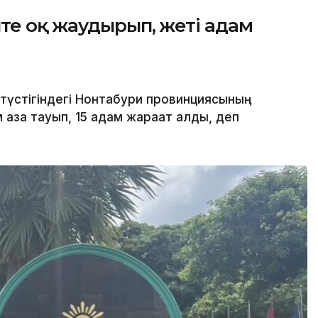
те оқ жаудырып, жеті адам
түстігіндегі Нонтабури провинциясының
қаза тауып, 15 адам жарақат алды, деп