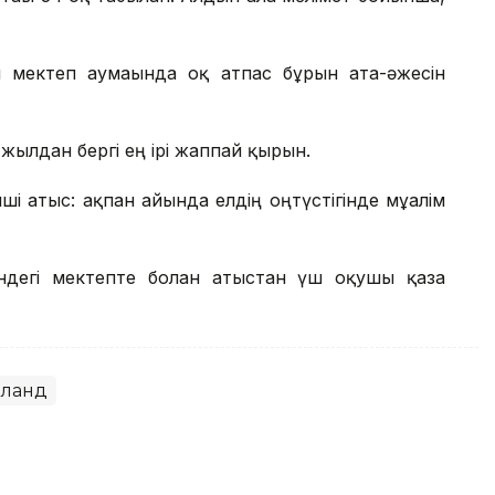
мектеп аумағында оқ атпас бұрын ата-әжесін
жылдан бергі ең ірі жаппай қырғын.
ші атыс: ақпан айында елдің оңтүстігінде мұғалім
ндегі мектепте болған атыстан үш оқушы қаза
иланд