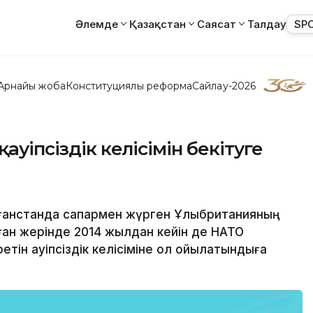
Әлемде
Қазақстан
Саясат
Талдау
SP
Арнайы жоба
Конституциялық реформа
Сайлау-2026
ауіпсіздік келісімін бекітуге
Ауғанстанда сапармен жүрген Ұлыбританияның
ан жерінде 2014 жылдан кейін де НАТО
етін қауіпсіздік келісіміне қол қойылатындыға