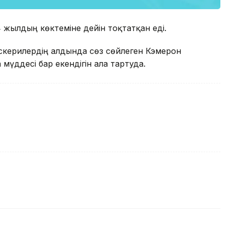
14 жылдың көктеміне дейін тоқтатқан еді.
керилердің алдында сөз сөйлеген Кэмерон
 мүддесі бар екендігін алға тартуда.