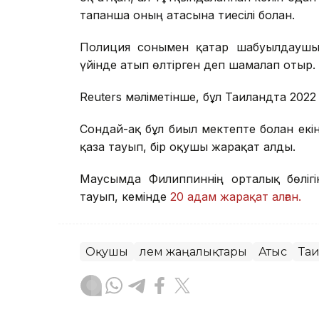
тапанша оның атасына тиесілі болған.
Полиция сонымен қатар шабуылдаушы 
үйінде атып өлтірген деп шамалап отыр.
Reuters мәліметінше, бұл Таиландта 2022 
Сондай-ақ бұл биыл мектепте болған екін
қаза тауып, бір оқушы жарақат алды.
Маусымда Филиппиннің орталық бөлігі
тауып, кемінде
20 адам жарақат алған.
Оқушы
Әлем жаңалықтары
Атыс
Та