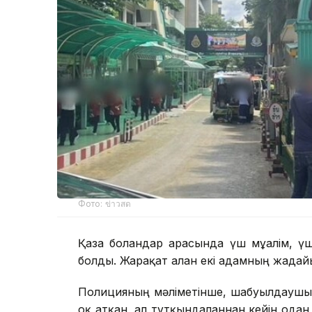
Фото: ข่าวสด
Қаза болғандар арасында үш мұғалім, 
болды. Жарақат алған екі адамның жағдай
Полицияның мәліметінше, шабуылдаушы 1
оқ атқан, ал тұтқындалғаннан кейін одан