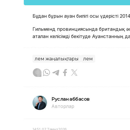
Бұдан бұрын ауған билігі осы үдерісті 20
Гильменд провинциясында британдық әс
аталған келісімді бекітуде Ауғанстанның да
Әлем жаңалықтары
Әлем
Руслан Ғаббасов
Авторлар
14:51, 07 Тамыз 2026