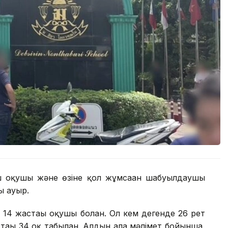
үш оқушы және өзіне қол жұмсаған шабуылдаушы
ы ауыр.
4 жастағы оқушы болған. Ол кем дегенде 26 рет
 тағы 34 оқ табылған. Алдын ала мәлімет бойынша,