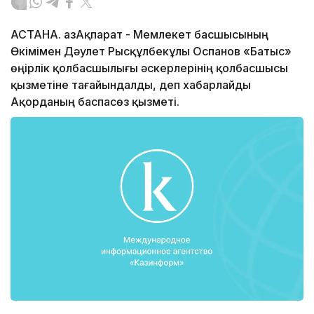
АСТАНА. ҚазАқпарат - Мемлекет басшысының
Өкімімен Дәулет Рысқұлбекұлы Оспанов «Батыс»
өңірлік қолбасшылығы әскерлерінің қолбасшысы
қызметіне тағайындалды, деп хабарлайды
Ақорданың баспасөз қызметі.