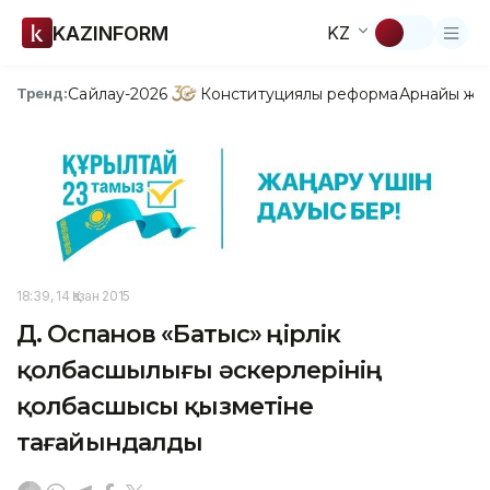
KAZINFORM
KZ
Сайлау-2026
Конституциялық реформа
Арнайы жо
Тренд:
18:39, 14 Қазан 2015
Д. Оспанов «Батыс» өңірлік
қолбасшылығы әскерлерінің
қолбасшысы қызметіне
тағайындалды