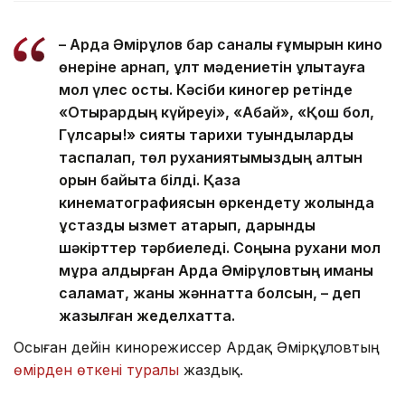
– Ардақ Әмірқұлов бар саналы ғұмырын кино
өнеріне арнап, ұлт мәдениетін ұлықтауға
мол үлес қосты. Кәсіби киногер ретінде
«Отырардың күйреуі», «Абай», «Қош бол,
Гүлсары!» сияқты тарихи туындыларды
таспалап, төл руханиятымыздың алтын
қорын байыта білді. Қазақ
кинематографиясын өркендету жолында
ұстаздық қызмет атқарып, дарынды
шәкірттер тәрбиеледі. Соңына рухани мол
мұра қалдырған Ардақ Әмірқұловтың иманы
саламат, жаны жәннатта болсын, – деп
жазылған жеделхатта.
Осыған дейін кинорежиссер Ардақ Әмірқұловтың
өмірден өткені туралы
жаздық.