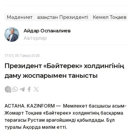
Мәдениет
Қазақстан Президенті
Кемел Тоқаев
Айдар Оспаналиев
Авторлар
17:07, 05 Тамыз 2026
Президент «Бәйтерек» холдингінің
даму жоспарымен танысты
АСТАНА. KAZINFORM — Мемлекет басшысы Қасым-
Жомарт Тоқаев «Бәйтерек» холдингінің басқарма
төрағасы Рустам Қарағойшинді қабылдады. Бұл
туралы Ақорда мәлім етті.