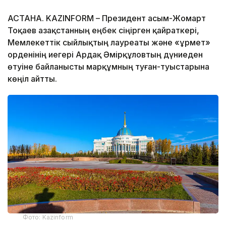
АСТАНА. KAZINFORM – Президент Қасым-Жомарт
Тоқаев Қазақстанның еңбек сіңірген қайраткері,
Мемлекеттік сыйлықтың лауреаты және «Құрмет»
орденінің иегері Ардақ Әмірқұловтың дүниеден
өтуіне байланысты марқұмның туған-туыстарына
көңіл айтты.
Фото: Kazinform