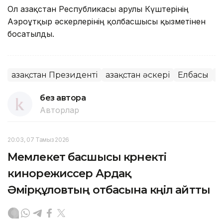
Ол Қазақстан Республикасы Қарулы Күштерінің
Аэроұтқыр әскерлерінің қолбасшысы қызметінен
босатылды.
Қазақстан Президенті
Қазақстан әскері
Елбасы
Ә
без автора
Авторлар
20:03, 07 Тамыз 2026
Мемлекет басшысы көрнекті
кинорежиссер Ардақ
Әмірқұловтың отбасына көңіл айтты