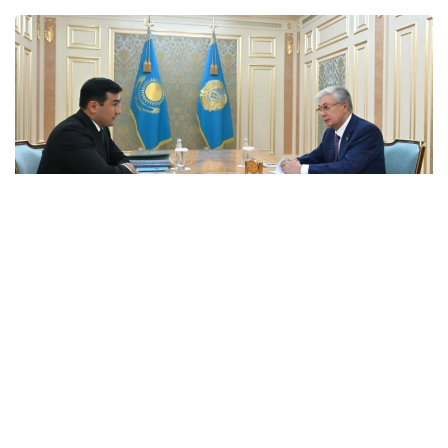
Фото: Ақорда
Президентке бұған дейін берген
тапсырмаларының орындалу барысы және
холдингті дамытудың негізгі бағыттары баяндалды.
Қасым-Жомарт Тоқаевқа инвестициялық және
кредиттік портфель 14,3 триллион теңгеге жетіп,