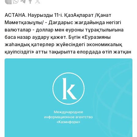
АСТАНА. Наурыздың 11-і. ҚазАқпарат /Қанат
Мәметқазыұлы/ - Дағдарыс жағдайында негізгі
валюталар - доллар мен еуроның тұрақтылығына
баса назар аудару қажет. Бүгін «Еуразияның
жаһандық қатерлер жүйесіндегі экономикалық
қауіпсіздігі» атты тақырыпта елордада өтіп жатқан