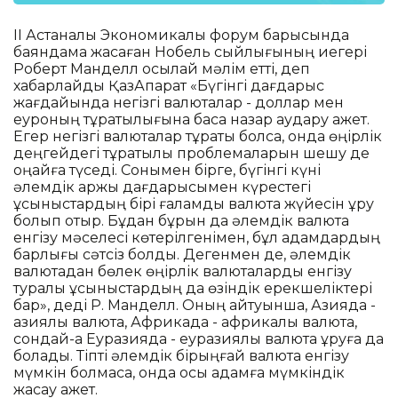
ІІ Астаналық Экономикалық форум барысында
баяндама жасаған Нобель сыйлығының иегері
Роберт Манделл осылай мәлім етті, деп
хабарлайды ҚазАқпарат «Бүгінгі дағдарыс
жағдайында негізгі валюталар - доллар мен
еуроның тұрақтылығына баса назар аудару қажет.
Егер негізгі валюталар тұрақты болса, онда өңірлік
деңгейдегі тұрақтылық проблемаларын шешу де
оңайға түседі. Сонымен бірге, бүгінгі күні
әлемдік қаржы дағдарысымен күрестегі
ұсыныстардың бірі ғаламдық валюта жүйесін құру
болып отыр. Бұдан бұрын да әлемдік валюта
енгізу мәселесі көтерілгенімен, бұл қадамдардың
барлығы сәтсіз болды. Дегенмен де, әлемдік
валютадан бөлек өңірлік валюталарды енгізу
туралы ұсыныстардың да өзіндік ерекшеліктері
бар», деді Р. Манделл. Оның айтуынша, Азияда -
азиялық валюта, Африкада - африкалық валюта,
сондай-ақ Еуразияда - еуразиялық валюта құруға да
болады. Тіпті әлемдік бірыңғай валюта енгізу
мүмкін болмаса, онда осы қадамға мүмкіндік
жасау қажет.