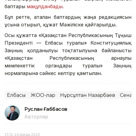
баптары
мақұлданбады
.
Бұл ретте, аталған баптардың жаңа редакциясын
ұсына отырып, құжат Мәжіліске қайтарылды.
Осы құжатта «Қазақстан Республикасының Тұңғыш
Президенті — Елбасы туралы» Конституциялық
Заңның қолданылуы тоқтатылуына байланысты
«Қазақстан Республикасының арнаулы
мемлекеттік органдары туралы» Заңның
нормаларына сәйкес келтіру қамтылған.
Елбасы
ЖОО-лар
Нұрсұлтан Назарбаев
Сенат
Руслан Ғаббасов
Авторлар
21:13, 24 Шілде 2023