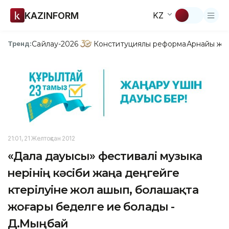
KAZINFORM
KZ
Сайлау-2026
Конституциялық реформа
Арнайы жо
Тренд:
21:01, 21 Желтоқсан 2012
«Дала дауысы» фестивалі музыка
өнерінің кәсіби жаңа деңгейге
көтерілуіне жол ашып, болашақта
жоғары беделге ие болады -
Д.Мыңбай