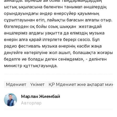
айналды. Бірнеше ай бойы тыңдармандардың
ыстық ықыласына бөленген танымал әншілердің
орындауындағы әндер өнерсүйер қауымның
сұрыптауынан өтіп, лайықты бағасын алғалы отыр.
Өзгелерден оқ бойы озық шыққан жезтаңдай
әншілеріміз алдағы уақытта да еліміздің музыка
өнерін алға қарай ілгерлете берері сөзсіз. Бұл
радио фестиваль музыка өнерінің кәсіби жаңа
деңгейге көтерілуіне жол ашып, болашақта жоғары
беделге ие болады деген сенімдеміз», - делінген
министр құттықтауында.
Мәдениет
Үкімет
ҚР Мәдениет және ақпарат мини
Марлан Жиембай
Авторлар