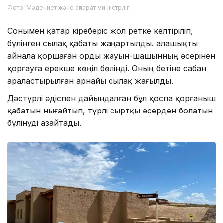
Фото: Мәдениет және ақпарат министрлігі
Сонымен қатар кіреберіс жол ретке келтіріліп,
бүлінген сылақ қабаты жаңартылды. Қалашықты
айнала қоршаған орды жауын-шашынның әсерінен
қорғауға ерекше көңіл бөлінді. Оның бетіне сабан
араластырылған арнайы сылақ жағылды.
Дәстүрлі әдіспен дайындалған бұл қоспа қорғаныш
қабатын нығайтып, түрлі сыртқы әсерден болатын
бүлінуді азайтады.