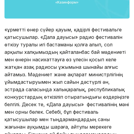
«Құрметті өнер сүйер қауым, қадірлі фестивальге
қатысушылар. «Дала дауысы» радио фестивалін
өткізу туралы игі бастаманы қолға алып, сол
арқылы халқымыздың қайталанбас бай мәдениеті
мен өнерін насихаттауға өз үлесін қосып келе
жатқан Қазақ радиосы ұжымына шынайы алғыс
айтамыз. Мәдениет және ақпарат министрлігінің
ұйымдастыруымен жыл сайын дәстүрлі ән,
эстрада саласында халықаралық, республикалық
конкурстардың өткізіліп отыратындығы өздеріңізге
белгілі. Десек те, «Дала дауысы» фестивалінің мәні
мен орны бөлек. Себебі, бұл фестиваль
қатысушылар мен тыңдармандардың саны
жағынан ауқымды шараға, айтулы мерекеге