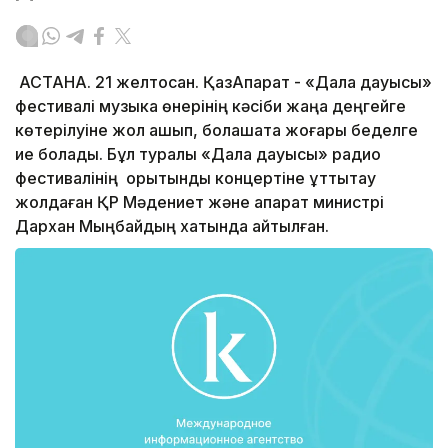
АСТАНА. 21 желтоқсан. ҚазАқпарат - «Дала дауысы»
фестивалі музыка өнерінің кәсіби жаңа деңгейге
көтерілуіне жол ашып, болашақта жоғары беделге
ие болады. Бұл туралы «Дала дауысы» радио
фестивалінің қорытынды концертіне құттықтау
жолдаған ҚР Мәдениет және ақпарат министрі
Дархан Мыңбайдың хатында айтылған.