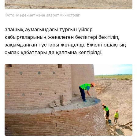
Фото: Мәдениет және ақпарат министрлігі
Қалашық аумағындағы тұрғын үйлер
қабырғаларының жекелеген бөліктері бекітіліп,
зақымданған тұстары жөнделді. Ежелгі ошақтың
сылақ қабаттары да қалпына келтірілді.