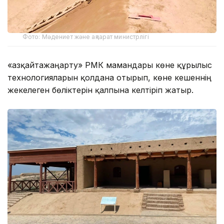
Фото: Мәдениет және ақпарат министрлігі
«Қазқайтажаңарту» РМК мамандары көне құрылыс
технологияларын қолдана отырып, көне кешеннің
жекелеген бөліктерін қалпына келтіріп жатыр.