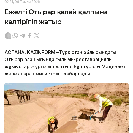
02:21, 09 Тамыз 2026
Ежелгі Отырар қалай қалпына
келтіріліп жатыр
АСТАНА. KAZINFORM –Түркістан облысындағы
Отырар қалашығында ғылыми-реставрациялық
жұмыстар жүргізіліп жатыр. Бұл туралы Мәдениет
және ақпарат министрлігі хабарлады.