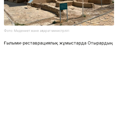
Фото: Мәдениет және ақпарат министрлігі
Ғылыми-реставрациялық жұмыстарда Отырардың
тарихи ерекшеліктері ескеріліп, археологиялық
ескерткіштің түпнұсқа келбетін сақтауға басымдық
беріліп отыр.
Отырар қалашығынан XIII-XVIII ғасырларға тиесілі
құнды жәдігерлер табылғанын
жазған едік.
Мәдениет
Бір ғимарат тарихы
Түркістан облысы
Эльмира Оралбаева
Авторлар