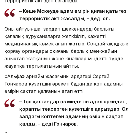
террористік акт деп бағалады.
– Кеше Мәскеуде адам өмірін қиған қатыгез
террористік акт жасалды, – деді ол.
Оның айтуынша, зардап шеккендердің барлығы
қалалық ауруханаларға жеткізіліп, қажетті
медициналық көмек алып жатыр. Сондай-ақ құқық
қорғау органдары оқиғаның барлық мән-жайын
анықтап жатқанын және кінәлілер міндетті түрде
жауапқа тартылатынын айтты.
«Альфа» арнайы жасағының ардагері Сергей
Гончаров күзетшінің әрекеті бұдан да көп адамның
өмірін сақтап қалғанын атап өтті.
– Тірі қалғандар өз міндетін адал орындап,
қорапты тексерген күзетшіге қарыздар. Ол
залдағы көптеген адамның өмірін сақтап
қалды, – деді Гончаров.