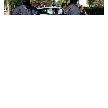
Фото: Report
Ведомствоның мәліметінше, ұсталғандардың
барлығына қылмыстық топ құрамында
қарақшылық жасағаны, сондай-ақ қаруды заңсыз
тасымалдағаны және өткізгені үшін айып тағылды.
Сот отырысынан кейін олар қамауға алынды.
Еске салайық, 12 шілдеде Франция билігі Сарсель
ауданынан шамамен 300 адамды эвакуациялаған