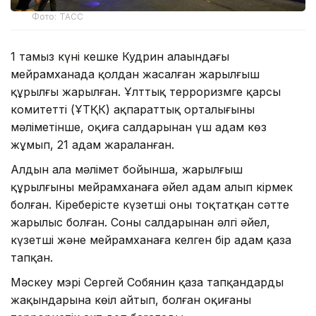
Фото: ТАСС
1 тамыз күні кешке Кудрин алаңындағы
мейрамханада қолдан жасалған жарылғыш
құрылғы жарылған. Ұлттық терроризмге қарсы
комитеттің (ҰТҚК) ақпараттық орталығының
мәліметінше, оқиға салдарынан үш адам көз
жұмып, 21 адам жараланған.
Алдын ала мәлімет бойынша, жарылғыш
құрылғыны мейрамханаға әйел адам алып кірмек
болған. Кіреберісте күзетші оны тоқтатқан сәтте
жарылыс болған. Соның салдарынан әлгі әйел,
күзетші және мейрамханаға келген бір адам қаза
тапқан.
Мәскеу мэрі Сергей Собянин қаза тапқандардың
жақындарына көңіл айтып, болған оқиғаны