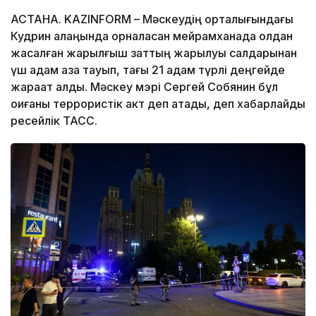
АСТАНА. KAZINFORM – Мәскеудің орталығындағы
Кудрин алаңында орналасқан мейрамханада қолдан
жасалған жарылғыш заттың жарылуы салдарынан
үш адам қаза тауып, тағы 21 адам түрлі деңгейде
жарақат алды. Мәскеу мэрі Сергей Собянин бұл
оқиғаны террористік акт деп атады, деп хабарлайды
ресейлік ТАСС.