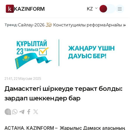
KAZINFORM
KZ
Сайлау-2026
Конституциялық реформа
Арнайы жо
Тренд:
21:41, 22 Маусым 2025
Дамасктегі шіркеуде теракт болды:
зардап шеккендер бар
АСТАНА. KAZINFORM – Жарылыс Дамаск қаласының