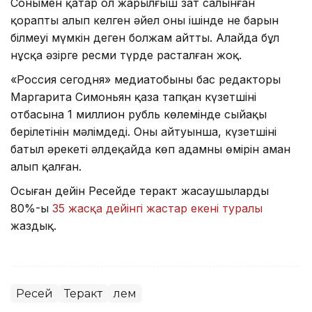
Сонымен қатар ол жарылғыш зат салынған
қорапты алып келген әйел оның ішінде не барын
білмеуі мүмкін деген болжам айтты. Алайда бұл
нұсқа әзірге ресми түрде расталған жоқ.
«Россия сегодня» медиатобының бас редакторы
Маргарита Симоньян қаза тапқан күзетшінің
отбасына 1 миллион рубль көлемінде сыйақы
берілетінін мәлімдеді. Оның айтуынша, күзетшінің
батыл әрекеті әлдеқайда көп адамның өмірін аман
алып қалған.
Осыған дейін Ресейде теракт жасаушылардың
80%-ы
35 жасқа дейінгі жастар екені туралы
жаздық.
Ресей
Теракт
Әлем