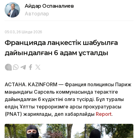
Айдар Оспаналиев
Авторлар
05:03, 26 Шілде 2026
Францияда лаңкестік шабуылға
дайындалған 6 адам ұсталды
АСТАНА. KAZINFORM — Франция полициясы Париж
маңындағы Сарсель коммунасында терактіге
дайындалған 6 күдіктіні қолға түсірді. Бұл туралы
елдің Ұлттық терроризмге қарсы прокуратурасы
(PNAT) жариялады, деп хабарлайды
Report
.