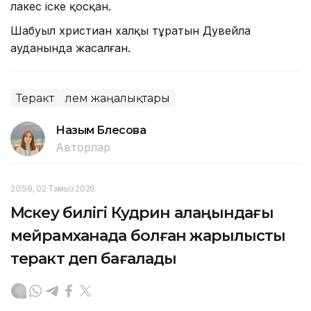
лаңкес іске қосқан.
Шабуыл христиан халқы тұратын Дувейла
ауданында жасалған.
Теракт
Әлем жаңалықтары
Назым Бөлесова
Авторлар
20:59, 02 Тамыз 2026
Мәскеу билігі Кудрин алаңындағы
мейрамханада болған жарылысты
теракт деп бағалады