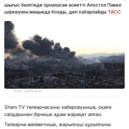
шығыс бөлігінде орналасқан қасиетті Апостол Павел
шіркеуінің маңында болды, деп хабарлайды
ТАСС
.
Фото: azertag.az
Sham TV телеарнасының хабарлауынша, оқиға
салдарынан бірнеше адам жарақат алған.
Телеарна мәліметінше, жарылғыш құрылғыны