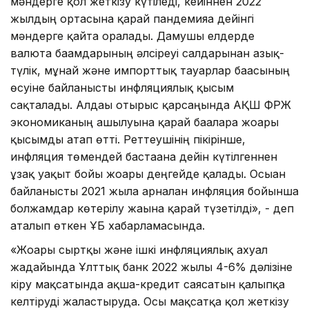
мәндерге қол жеткізу күтіледі, кейіннен 2022
жылдың ортасына қарай пандемияға дейінгі
мәндерге қайта оралады. Дамушы елдерде
валюта бағамдарының әлсіреуі салдарынан азық-
түлік, мұнай және импорттық тауарлар бағасының
өсуіне байланысты инфляциялық қысым
сақталады. Алдағы отырыс қарсаңында АҚШ ФРЖ
экономиканың ашылуына қарай бағаларға жоғары
қысымды атап өтті. Реттеушінің пікірінше,
инфляция төмендей бастағанға дейін күтілгеннен
ұзақ уақыт бойы жоғары деңгейде қалады. Осыған
байланысты 2021 жылға арналған инфляция бойынша
болжамдар көтерілу жағына қарай түзетілді», - деп
аталып өткен ҰБ хабарламасында.
«Жоғары сыртқы және ішкі инфляциялық ахуал
жағдайында Ұлттық банк 2022 жылы 4-6% дәлізіне
кіру мақсатында ақша-кредит саясатын қалыпқа
келтіруді жалғастыруда. Осы мақсатқа қол жеткізу