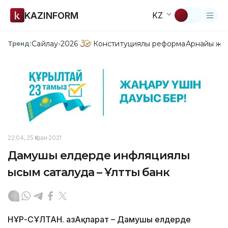
KAZINFORM
KZ
Сайлау-2026
Конституциялық реформа
Арнайы жо
Тренд:
22:04, 25 Қазан 2021
Дамушы елдерде инфляциялық
қысым сақталуда – Ұлттық банк
НҰР-СҰЛТАН. ҚазАқпарат – Дамушы елдерде