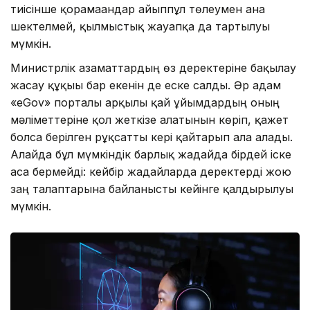
тиісінше қорғамағандар айыппұл төлеумен ғана
шектелмей, қылмыстық жауапқа да тартылуы
мүмкін.
Министрлік азаматтардың өз деректеріне бақылау
жасау құқығы бар екенін де еске салды. Әр адам
«eGov» порталы арқылы қай ұйымдардың оның
мәліметтеріне қол жеткізе алатынын көріп, қажет
болса берілген рұқсатты кері қайтарып ала алады.
Алайда бұл мүмкіндік барлық жағдайда бірдей іске
аса бермейді: кейбір жағдайларда деректерді жою
заң талаптарына байланысты кейінге қалдырылуы
мүмкін.