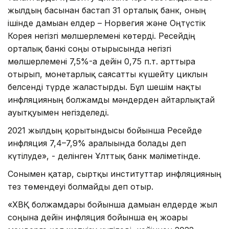
жылдың басынан бастап 31 орталық банк, оның
ішінде дамыған елдер – Норвегия және Оңтүстік
Корея негізгі мөлшерлемені көтерді. Ресейдің
орталық банкі соңғы отырысында негізгі
мөлшерлемені 7,5%-ға дейін 0,75 п.т. арттыра
отырып, монетарлық саясатты күшейту циклын
белсенді түрде жалғастырды. Бұл шешім нақты
инфляцияның болжамды мәндерден айтарлықтай
ауытқуымен негізделеді.
2021 жылдың қорытындысы бойынша Ресейде
инфляция 7,4–7,9% аралығында болады деп
күтілуде», - делінген Ұлттық банк мәліметінде.
Сонымен қатар, сыртқы институттар инфляцияның
тез төмендеуі болмайды деп отыр.
«ХВҚ болжамдары бойынша дамыған елдерде жыл
соңына дейін инфляция бойынша ең жоғары