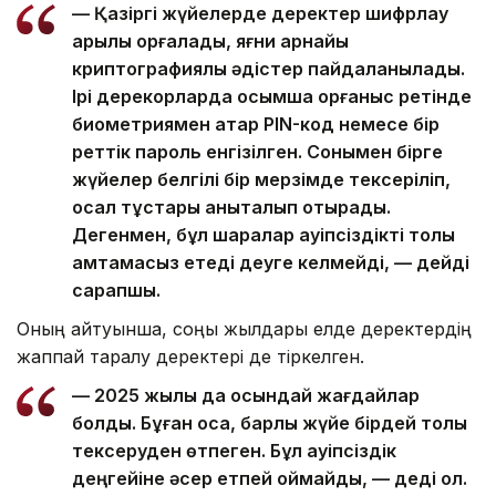
— Қазіргі жүйелерде деректер шифрлау
арқылы қорғалады, яғни арнайы
криптографиялық әдістер пайдаланылады.
Ірі дерекқорларда қосымша қорғаныс ретінде
биометриямен қатар PIN-код немесе бір
реттік пароль енгізілген. Сонымен бірге
жүйелер белгілі бір мерзімде тексеріліп,
осал тұстары анықталып отырады.
Дегенмен, бұл шаралар қауіпсіздікті толық
қамтамасыз етеді деуге келмейді, — дейді
сарапшы.
Оның айтуынша, соңғы жылдары елде деректердің
жаппай таралу деректері де тіркелген.
— 2025 жылы да осындай жағдайлар
болды. Бұған қоса, барлық жүйе бірдей толық
тексеруден өтпеген. Бұл қауіпсіздік
деңгейіне әсер етпей қоймайды, — деді ол.