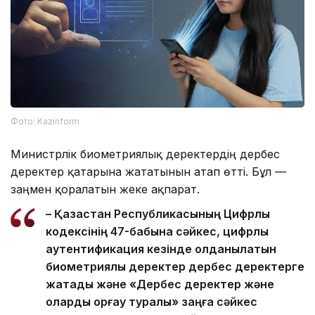
Фото: Kazinform
Министрлік биометриялық деректердің дербес
деректер қатарына жататынын атап өтті. Бұл —
заңмен қорғалатын жеке ақпарат.
– Қазақстан Республикасының Цифрлық
кодексінің 47-бабына сәйкес, цифрлық
аутентификация кезінде қолданылатын
биометриялық деректер дербес деректерге
жатады және «Дербес деректер және
оларды қорғау туралы» заңға сәйкес