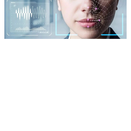
Фото: istockphoto.com
Әлемдік тәжірибе: технология бар, бірақ бәрі
бірдей сене бермейді
Биометриялық технологияларға қатысты
алаңдаушылық бекер емес. Әлемдік тәжірибе бұл
жүйелердің кей жағдайда қателік жіберіп, даулы
жағдайларға себеп болғанын көрсетіп отыр.
Мәселен, АҚШ-та бет-әлпетті тану жүйелері
адамдарды қате сәйкестендірген оқиғалар
тіркелген. Соның салдарынан тергеу барысында
жазықсыз азаматтардың аты аталған жағдайлар да