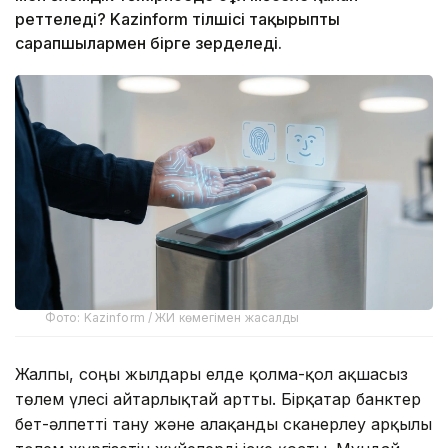
реттеледі? Kazinform тілшісі тақырыпты
сарапшылармен бірге зерделеді.
Фото: Kazinform / ЖИ көмегімен жасалды
Жалпы, соңғы жылдары елде қолма-қол ақшасыз
төлем үлесі айтарлықтай артты. Бірқатар банктер
бет-әлпетті тану және алақанды сканерлеу арқылы