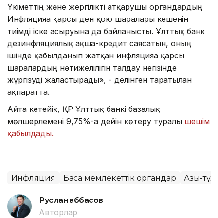
Үкіметтің және жергілікті атқарушы органдардың
Инфляцияға қарсы ден қою шаралары кешенін
тиімді іске асыруына да байланысты. Ұлттық банк
дезинфляциялық ақша-кредит саясатын, оның
ішінде қабылданып жатқан инфляцияға қарсы
шаралардың нәтижелілігін талдау негізінде
жүргізуді жалғастырады», - делінген таратылған
ақпаратта.
Айта кетейік, ҚР Ұлттық банкі базалық
мөлшерлемені 9,75%-ға дейін көтеру туралы
шешім
қабылдады.
Инфляция
Басқа мемлекеттік органдар
Азық-түл
Руслан Ғаббасов
Авторлар