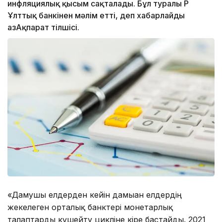
инфляциялық қысым сақталады. Бұл туралы ҚР
Ұлттық банкінен мәлім етті, деп хабарлайды
ҚазАқпарат тілшісі.
«Дамушы елдерден кейін дамыған елдердің
жекелеген орталық банктері монетарлық
талаптарды күшейту цикліне кіре бастайды. 2021