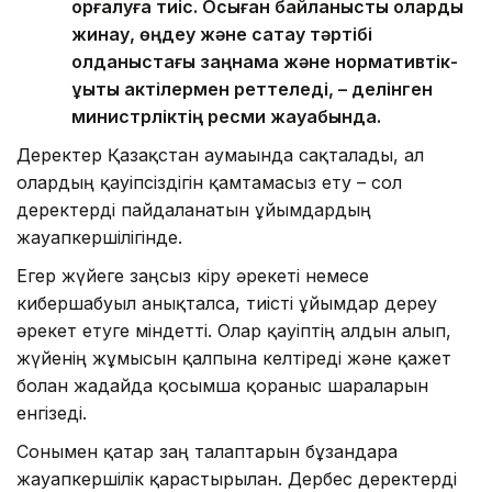
қорғалуға тиіс. Осыған байланысты оларды
жинау, өңдеу және сақтау тәртібі
қолданыстағы заңнама және нормативтік-
құқықтық актілермен реттеледі, – делінген
министрліктің ресми жауабында.
Деректер Қазақстан аумағында сақталады, ал
олардың қауіпсіздігін қамтамасыз ету – сол
деректерді пайдаланатын ұйымдардың
жауапкершілігінде.
Егер жүйеге заңсыз кіру әрекеті немесе
кибершабуыл анықталса, тиісті ұйымдар дереу
әрекет етуге міндетті. Олар қауіптің алдын алып,
жүйенің жұмысын қалпына келтіреді және қажет
болған жағдайда қосымша қорғаныс шараларын
енгізеді.
Сонымен қатар заң талаптарын бұзғандарға
жауапкершілік қарастырылған. Дербес деректерді