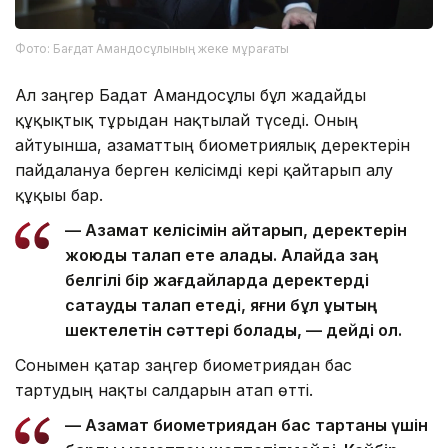
Фото: Бағдат Амандосұлының жеке мұрағаты
Ал заңгер Бағдат Амандосұлы бұл жағдайды
құқықтық тұрғыдан нақтылай түседі. Оның
айтуынша, азаматтың биометриялық деректерін
пайдалануға берген келісімді кері қайтарып алу
құқығы бар.
— Азамат келісімін қайтарып, деректерін
жоюды талап ете алады. Алайда заң
белгілі бір жағдайларда деректерді
сақтауды талап етеді, яғни бұл құқықтың
шектелетін сәттері болады, — дейді ол.
Сонымен қатар заңгер биометриядан бас
тартудың нақты салдарын атап өтті.
— Азамат биометриядан бас тартқаны үшін