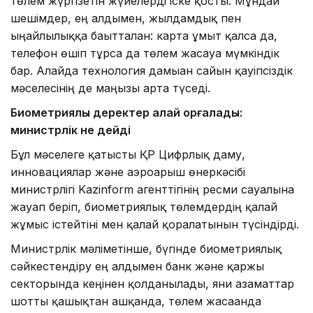
төлем жүргізетін жүйелерді іске қосты. Мұндай
шешімдер, ең алдымен, жылдамдық пен
ыңғайлылыққа бағытталған: карта ұмыт қалса да,
телефон өшіп тұрса да төлем жасауға мүмкіндік
бар. Алайда технология дамыған сайын қауіпсіздік
мәселесінің де маңызы арта түседі.
Биометриялық деректер қалай қорғалады:
министрлік не дейді
Бұл мәселеге қатысты ҚР Цифрлық даму,
инновациялар және аэроғарыш өнеркәсібі
министрлігі Kazinform агенттігінің ресми сауалына
жауап беріп, биометриялық төлемдердің қалай
жұмыс істейтіні мен қалай қорғалатынын түсіндірді.
Министрлік мәліметінше, бүгінде биометриялық
сәйкестендіру ең алдымен банк және қаржы
секторында кеңінен қолданылады, яғни азаматтар
шотты қашықтан ашқанда, төлем жасағанда