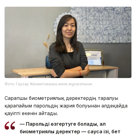
Фото: Гаухар Жахметованың жеке мұрағатынан
Сарапшы биометриялық деректердің таралуы
қарапайым парольдің жария болуынан әлдеқайда
қауіпті екенін айтады.
— Парольді өзгертуге болады, ал
биометриялық деректер — саусақ ізі, бет