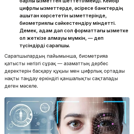
барлық қызметтен шеттетілмейді. Кейбір
цифрлық қызметтерде, әсіресе банктердің
қашықтан көрсететін қызметтерінде,
биометриялық сәйкестендіру міндетті.
Демек, адам дәл сол форматтағы қызметке
қол жеткізе алмауы мүмкін, — деп
түсіндірді сарапшы.
Сарапшылардың пайымынша, биометрияға
қатысты негізгі сұрақ — азаматтың дербес
деректерін басқару құқығы мен цифрлық ортадағы
нақты таңдау еркіндігі қаншалықты сақталады
деген мәселе.