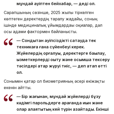
мұндай қауіптен бейхабар, — деді ол.
Сарапшының сөзінше, 2025 жылы тіркелген
көптеген деректердің таралу жағдайы, соның
ішінде медициналық ұйымдардағы оқиғалар, дәл
осы адами фактормен байланысты.
— Сондықтан қауіпсіздікті сақтауда тек
техникаға ғана сүйенбеуі керек.
Жүйелердің қорғалуы, деректерге бақылау,
қызметкерлерді оқыту және қосымша тексеру
тәсілдері қатар жүруі тиіс, — деп атап өтті
ол.
Сонымен қатар ол биометрияның әсері екіжақты
екенін айтты.
— Бір жағынан, мұндай жүйелерді бұзу
кәдімгі парольдерге қарағанда қиын және
олар алаяқтықтың кей түрін азайтады. Екінші