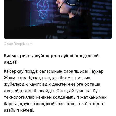
Фото: freepik.com
Биометриялық жүйелердің қауіпсіздік деңгейі
қандай
Киберқауіпсіздік саласының сарапшысы Гаухар
Жахметова Қазақстандағы биометриялық
жүйелердің қауіпсіздік деңгейін әзірге орташа
деңгейде деп бағалайды. Оның айтуынша, бұл
технологиялар кеңінен қолданылып жатқанымен,
барлық қауіп толық жойылған жоқ, тек біртіндеп
азайып келеді.