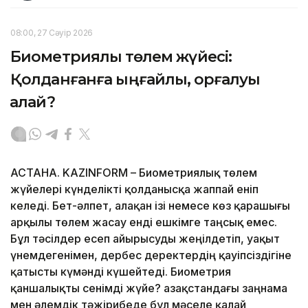
08:00, 27 Сәуір 2026
Биометриялық төлем жүйесі:
Қолданғанға ыңғайлы, қорғалуы
қалай?
АСТАНА. KAZINFORM – Биометриялық төлем
жүйелері күнделікті қолданысқа жаппай еніп
келеді. Бет-әлпет, алақан ізі немесе көз қарашығы
арқылы төлем жасау енді ешкімге таңсық емес.
Бұл тәсілдер есеп айырысуды жеңілдетіп, уақыт
үнемдегенімен, дербес деректердің қауіпсіздігіне
қатысты күмәнді күшейтеді. Биометрия
қаншалықты сенімді жүйе? Қазақстандағы заңнама
мен әлемдік тәжірибеде бұл мәселе қалай