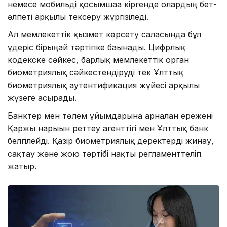
немесе мобильді қосымшаға кіргенде олардың бет-
әлпеті арқылы тексеру жүргізіледі.
Ал мемлекеттік қызмет көрсету саласында бұл
үдеріс бірыңғай тәртіпке бағынады. Цифрлық
кодекске сәйкес, барлық мемлекеттік орган
биометриялық сәйкестендіруді тек Ұлттық
биометриялық аутентификация жүйесі арқылы
жүзеге асырады.
Банктер мен төлем ұйымдарына арналған ережені
Қаржы нарығын реттеу агенттігі мен Ұлттық банк
белгілейді. Қазір биометриялық деректерді жинау,
сақтау және жою тәртібі нақты регламенттеліп
жатыр.