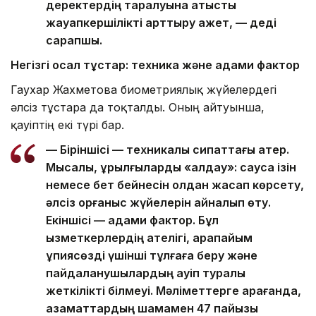
деректердің таралуына қатысты
жауапкершілікті арттыру қажет, — деді
сарапшы.
Негізгі осал тұстар: техника және адами фактор
Гаухар Жахметова биометриялық жүйелердегі
әлсіз тұстарға да тоқталды. Оның айтуынша,
қауіптің екі түрі бар.
— Біріншісі — техникалық сипаттағы қатер.
Мысалы, құрылғыларды «алдау»: саусақ ізін
немесе бет бейнесін қолдан жасап көрсету,
әлсіз қорғаныс жүйелерін айналып өту.
Екіншісі — адами фактор. Бұл
қызметкерлердің қателігі, қарапайым
құпиясөзді үшінші тұлғаға беру және
пайдаланушылардың қауіп туралы
жеткілікті білмеуі. Мәліметтерге қарағанда,
азаматтардың шамамен 47 пайызы