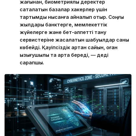
жағынан, биометриялық деректер
сақталатын базалар хакерлер үшін
тартымды нысанға айналып отыр. Соңғы
жылдары банктерге, мемлекеттік
жүйелерге және бет-әлпетті тану
сервистеріне жасалатын шабуылдар саны
көбейді. Қауіпсіздік артқан сайын, оған
қызығушылық та арта береді, — деді
сарапшы.