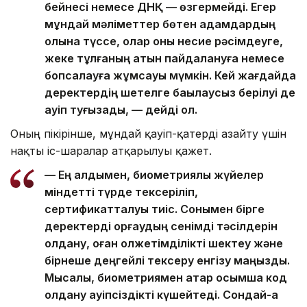
бейнесі немесе ДНҚ — өзгермейді. Егер
мұндай мәліметтер бөтен адамдардың
қолына түссе, олар оны несие рәсімдеуге,
жеке тұлғаның атын пайдалануға немесе
бопсалауға жұмсауы мүмкін. Кей жағдайда
деректердің шетелге бақылаусыз берілуі де
қауіп туғызады, — дейді ол.
Оның пікірінше, мұндай қауіп-қатерді азайту үшін
нақты іс-шаралар атқарылуы қажет.
— Ең алдымен, биометриялық жүйелер
міндетті түрде тексеріліп,
сертификатталуы тиіс. Сонымен бірге
деректерді қорғаудың сенімді тәсілдерін
қолдану, оған қолжетімділікті шектеу және
бірнеше деңгейлі тексеру енгізу маңызды.
Мысалы, биометриямен қатар қосымша код
қолдану қауіпсіздікті күшейтеді. Сондай-ақ