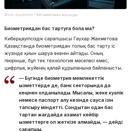
Фото: Kazinform / ЖИ көмегімен жасалды
Биометриядан бас тартуға бола ма?
Киберқауіпсіздік сарапшысы Гаухар Жахметова
Қазақстанда биометриядан толық бас тарту іс
жүзінде қиын шаруа екенін айтады. Оның
пікірінше, бұл тек технология мәселесі емес,
цифрлық жүйенің қалай құрылғанына байланысты.
— Бүгінде биометрия мемлекеттік
қызметтерде де, банк секторында да
кеңінен қолданылады. Мысалы, жеке куәлік
немесе паспорт алу кезінде саусақ ізін
тапсыру міндетті. Сондықтан одан бас
тартқан жағдайда азамат кейбір
қызметтерге қол жеткізе алмайды, — дейді
сарапшы.