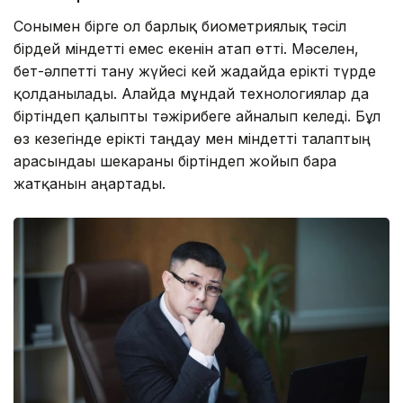
Сонымен бірге ол барлық биометриялық тәсіл
бірдей міндетті емес екенін атап өтті. Мәселен,
бет-әлпетті тану жүйесі кей жағдайда ерікті түрде
қолданылады. Алайда мұндай технологиялар да
біртіндеп қалыпты тәжірибеге айналып келеді. Бұл
өз кезегінде ерікті таңдау мен міндетті талаптың
арасындағы шекараны біртіндеп жойып бара
жатқанын аңғартады.