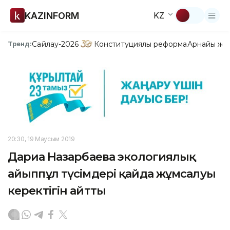
KAZINFORM
KZ
Сайлау-2026
Конституциялық реформа
Арнайы жо
Тренд:
20:30, 19 Маусым 2019
Дариға Назарбаева экологиялық
айыппұл түсімдері қайда жұмсалуы
керектігін айтты