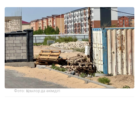
Фото: Қызылорда әкімдігі
Тексеру барысында кейбір кәсіпкерлік
нысандарында абаттандыру және тазалық
талаптарының сақталмағаны анықталды. Осыған
байланысты учаскелік полиция инспекторлары