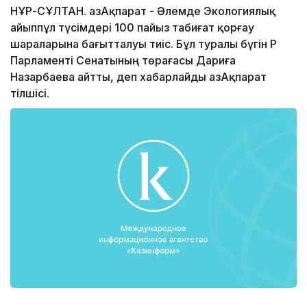
НҰР-СҰЛТАН. ҚазАқпарат - Әлемде Экологиялық
айыппұл түсімдері 100 пайыз табиғат қорғау
шараларына бағытталуы тиіс. Бұл туралы бүгін ҚР
Парламенті Сенатының төрағасы Дариға
Назарбаева айтты, деп хабарлайды ҚазАқпарат
тілшісі.