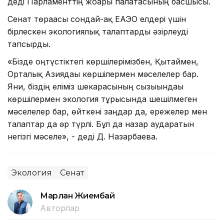
деді Парламенттің жоғарғы палатасының басшысы.
Сенат төрағасы сондай-ақ ЕАЭО елдері үшін
бірлескен экологиялық талаптарды әзірлеуді
тапсырды.
«Бізде оңтүстіктегі көршілерімізбен, Қытаймен,
Орталық Азиядағы көршілермен мәселелер бар.
Яғни, біздің еліміз шекарасының сызығындағы
көршілермен экология тұрғысында шешілмеген
мәселелер бар, өйткені заңдар да, ережелер мен
талаптар да әр түрлі. Бұл да назар аударатын
негізгі мәселе», - деді Д. Назарбаева.
Экология
Сенат
Марлан Жиембай
Авторлар