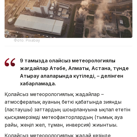
Фото: Pixabay
9 тамызда қолайсыз метеорологиялық
жағдайлар Ақтөбе, Алматы, Астана, түнде
Атырау қалаларында күтіледі, – делінген
хабарламада.
Қолайсыз метеорологиялық жағдайлар –
атмосфералық ауаның беткі қабатында зиянды
(ластаушы) заттардың шоғырлануына ықпал ететін
қысқамерзімді метеофакторлардың (тымық ауа
райы, жеңіл жел, тұман, инверсия) жиынтығы.
Қолайсыз метеорологиялық жағдай кезінде