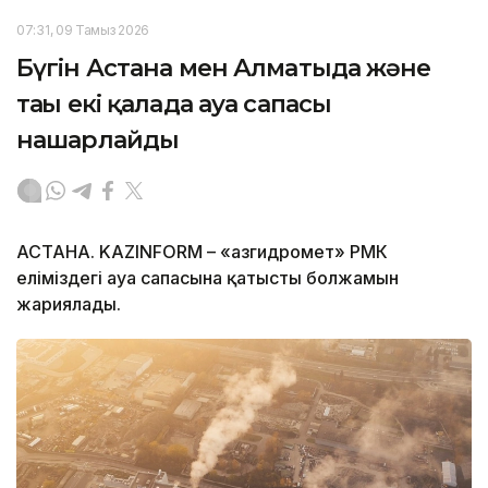
07:31, 09 Тамыз 2026
Бүгін Астана мен Алматыда және
тағы екі қалада ауа сапасы
нашарлайды
АСТАНА. KAZINFORM – «Қазгидромет» РМК
еліміздегі ауа сапасына қатысты болжамын
жариялады.