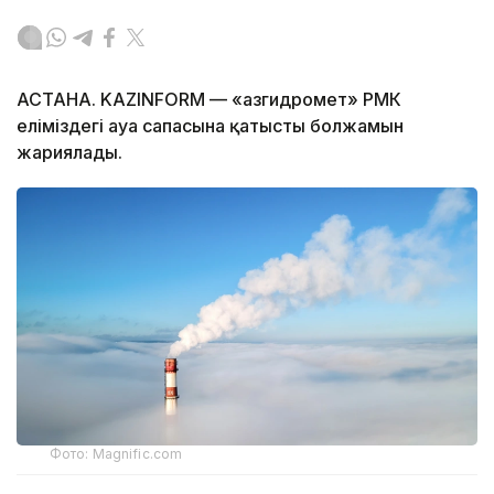
АСТАНА. KAZINFORM — «Қазгидромет» РМК
еліміздегі ауа сапасына қатысты болжамын
жариялады.
Фото: Magnific.com