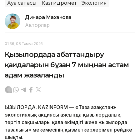
Ауа сапасы
Қазгидромет
Экология
Динара Маханова
Авторлар
01:36, 08 Тамыз 2026
Қызылордада абаттандыру
қағидаларын бұзған 7 мыңнан астам
адам жазаланды
ҚЫЗЫЛОРДА. KAZINFORM — «Таза Қазақстан»
экологиялық акциясы аясында қызылордалық
тәртіп сақшылары қала әкімдігі және «Қызылорда
тазалығы» мекемесінің қызметкерлерімен рейдке
шықты.