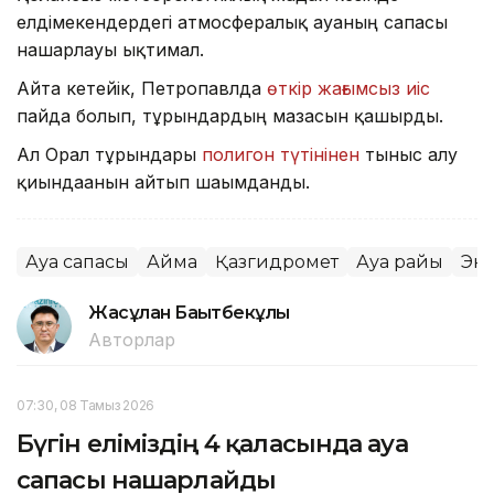
елдімекендердегі атмосфералық ауаның сапасы
нашарлауы ықтимал.
Айта кетейік, Петропавлда
өткір жағымсыз иіс
пайда болып, тұрғындардың мазасын қашырды.
Ал Орал тұрғындары
полигон түтінінен
тыныс алу
қиындағанын айтып шағымданды.
Ауа сапасы
Аймақ
Қазгидромет
Ауа райы
Эк
Жасұлан Бақытбекұлы
Авторлар
07:30, 08 Тамыз 2026
Бүгін еліміздің 4 қаласында ауа
сапасы нашарлайды