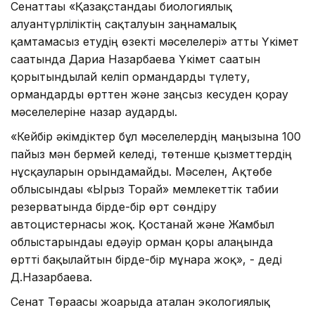
Сенаттағы «Қазақстандағы биологиялық
алуантүрліліктің сақталуын заңнамалық
қамтамасыз етудің өзекті мәселелері» атты Үкімет
сағатында Дариға Назарбаева Үкімет сағатын
қорытындылай келіп ормандарды түлету,
ормандарды өрттен және заңсыз кесуден қорғау
мәселелеріне назар аударды.
«Кейбір әкімдіктер бұл мәселелердің маңызына 100
пайыз мән бермей келеді, төтенше қызметтердің
нұсқауларын орындамайды. Мәселен, Ақтөбе
облысындағы «Ырғыз Торғай» мемлекеттік табиғи
резерватында бірде-бір өрт сөндіру
автоцистернасы жоқ. Қостанай және Жамбыл
облыстарындағы едәуір орман қоры алаңында
өртті бақылайтын бірде-бір мұнара жоқ», - деді
Д.Назарбаева.
Сенат Төрағасы жоғарыда аталған экологиялық