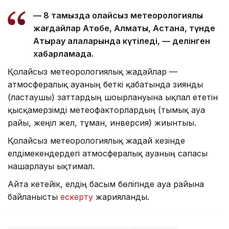
— 8 тамызда қолайсыз метеорологиялық
жағдайлар Ақтөбе, Алматы, Астана, түнде
Атырау қалаларында күтіледі, — делінген
хабарламада.
Қолайсыз метеорологиялық жағдайлар —
атмосфералық ауаның беткі қабатында зиянды
(ластаушы) заттардың шоғырлануына ықпал ететін
қысқамерзімді метеофакторлардың (тымық ауа
райы, жеңіл жел, тұман, инверсия) жиынтығы.
Қолайсыз метеорологиялық жағдай кезінде
елдімекендердегі атмосфералық ауаның сапасы
нашарлауы ықтимал.
Айта кетейік, елдің басым бөлігінде ауа райына
байланысты
ескерту
жарияланды.