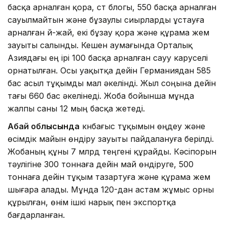
басқа арналған қора, сүт блогы, 550 басқа арналған
сауылмайтын және бұзаулы сиырларды ұстауға
арналған үй-жай, екі бұзау қора және құрама жем
зауыты салынды. Кешен аумағында Орталық
Азиядағы ең ірі 100 басқа арналған сауу каруселі
орнатылған. Осы уақытқа дейін Германиядан 585
бас асыл тұқымды мал әкелінді. Жыл соңына дейін
тағы 660 бас әкелінеді. Жоба бойынша мұнда
жалпы саны 12 мың басқа жетеді.
Абай облысында
күнбағыс тұқымын өңдеу және
өсімдік майын өндіру зауыты пайдалануға берілді.
Жобаның құны 7 млрд теңгені құрайды. Кәсіпорын
тәулігіне 300 тоннаға дейін май өндіруге, 500
тоннаға дейін тұқым тазартуға және құрама жем
шығара алады. Мұнда 120-дан астам жұмыс орны
құрылған, өнім ішкі нарық пен экспортқа
бағдарланған.