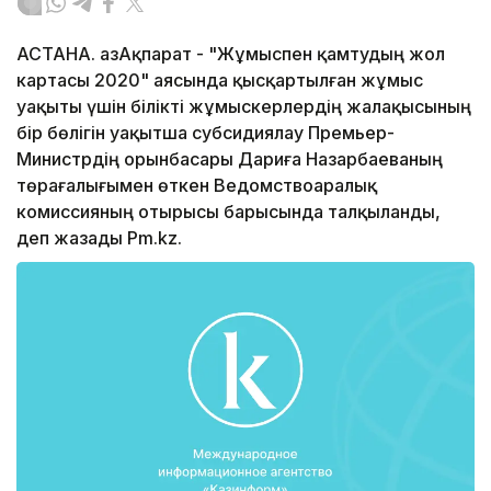
АСТАНА. ҚазАқпарат - "Жұмыспен қамтудың жол
картасы 2020" аясында қысқартылған жұмыс
уақыты үшін білікті жұмыскерлердің жалақысының
бір бөлігін уақытша субсидиялау Премьер-
Министрдің орынбасары Дариға Назарбаеваның
төрағалығымен өткен Ведомствоаралық
комиссияның отырысы барысында талқыланды,
деп жазады Pm.kz.