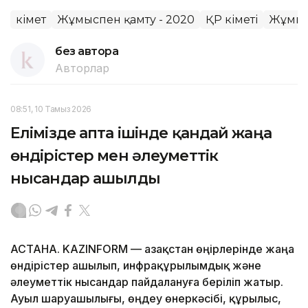
Үкімет
Жұмыспен қамту - 2020
ҚР Үкіметі
Жұмыс
без автора
Авторлар
08:51, 10 Тамыз 2026
Елімізде апта ішінде қандай жаңа
өндірістер мен әлеуметтік
нысандар ашылды
АСТАНА. KAZINFORM — Қазақстан өңірлерінде жаңа
өндірістер ашылып, инфрақұрылымдық және
әлеуметтік нысандар пайдалануға беріліп жатыр.
Ауыл шаруашылығы, өңдеу өнеркәсібі, құрылыс,