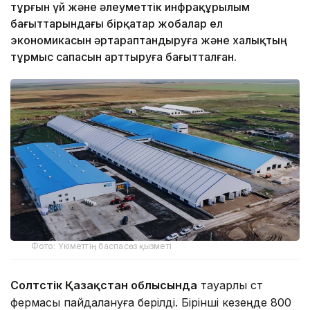
тұрғын үй және әлеуметтік инфрақұрылым
бағыттарындағы бірқатар жобалар ел
экономикасын әртараптандыруға және халықтың
тұрмыс сапасын арттыруға бағытталған.
Фото: Үкіметтің баспасөз қызметі
Солтүстік Қазақстан облысында
тауарлы сүт
фермасы пайдалануға берілді. Бірінші кезеңде 800