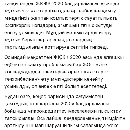
талқыланды. ЖҚЖК 2020 бағдарламасы аясында
жұмыссыз жастар үшін одан әрі еңбекпен қамту
міндетінсіз жаппай компьютерлік сауаттылықты,
кәсіпкерлік негіздерін, ағылшын тілін оқытуды
енгізу ұсынылды. Мұндай машықтарды игеру
жұмыс берушілер арасында олардың
тартымдылығын арттыруға септігін тигізеді.
Осындай мақсатпен ЖҚЖК 2020 аясында алғашқы
еңбекпен қамту проблемасы бар ЖОО және
колледждердің түлектеріне арнап «жастар іс-
тәжірибесінен» өту мүмкіндіктерін кеңейту
ұсынылды, ол еңбек өтілі болып есептеледі.
Бұдан өзге, кеңес барысында «Жұмыспен
қамтудың жол картасы 2020» бағдарламасы
бойынша микрокредиттеу мәселелерін пысықтау
тапсырылды. Осылайша, бағдарламаның тиімділігін
арттыру үшін мал шаруашылығы саласында жеке