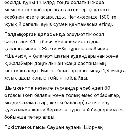
берілді. Құны 1,1 млрд теңге болатын жоба
мемлекетке қайтарылған активтер қаражаты
есебінен жүзеге асырылды. Нәтижесінде 1500-ге
жуық үй сапалы ауыз сумен қамтамасыз етілді.
Талдықорған қаласында
әлеуметтік осал
санаттағы 41 отбасы «Береке» коттедж
қалашығынан, «Жастар-3» тұрғын алабынан,
«Шығыс», «Құлагер» шағын аудандарынан және
Қ.Жалайыри даңғылынан жаңа баспананың
кілттерін алды. Биыл облыс орталығында 1,4 мыңға
жуық адам қоныс тойын тойлайды.
Шымкентте
кезекте тұрғандар есебіндегі 80
отбасы (көп балалы және толық емес отбасылар,
мүгедек азаматтар, жетім балалар) сатып алу
құқығымен жалға берілетін тұрғын үй бағдарламасы
бойынша пәтер алды.
Түркістан облысы
Сауран ауданы Шорнақ