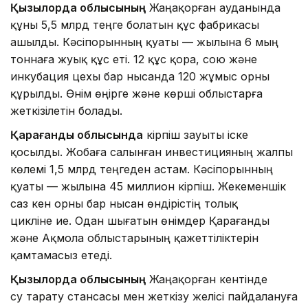
Қызылорда облысының
Жаңақорған ауданында
құны 5,5 млрд теңге болатын құс фабрикасы
ашылды. Кәсіпорынның қуаты — жылына 6 мың
тоннаға жуық құс еті. 12 құс қора, сою және
инкубация цехы бар нысанда 120 жұмыс орны
құрылды. Өнім өңірге және көрші облыстарға
жеткізілетін болады.
Қарағанды облысында
кірпіш зауыты іске
қосылды. Жобаға салынған инвестицияның жалпы
көлемі 1,5 млрд теңгеден астам. Кәсіпорынның
қуаты — жылына 45 миллион кірпіш. Жекеменшік
саз кен орны бар нысан өндірістің толық
цикліне ие. Одан шығатын өнімдер Қарағанды
және Ақмола облыстарының қажеттіліктерін
қамтамасыз етеді.
Қызылорда облысының
Жаңақорған кентінде
су тарату стансасы мен жеткізу желісі пайдалануға