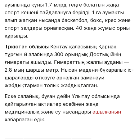
ауылында құны 1,7 млрд теңге болатын жаңа
спорт кешені пайдалануға берілді. 1 га аумақты
алып жатқан нысанда баскетбол, бокс, күрес және
спорт залдары орналасқан. 40 жаңа жұмыс орны
құрылды.
Түркістан облысы
Кентау қаласының Қарнақ
тұрғын үй алабында 300 орындық Достық үйінің
ғимараты ашылды. Ғимараттың жалпы ауданы —
2,8 мың шаршы метр. Нысан мәдени-бұқаралық іс-
шараларды өткізуге арналған заманауи
жабдықтармен толық жабдықталған.
Еске салайық, бұған дейін Ұлытау облысында
қайтарылған активтер есебінен жаңа
медициналық және су нысандары
ашылғанын
хабарлаған едік.