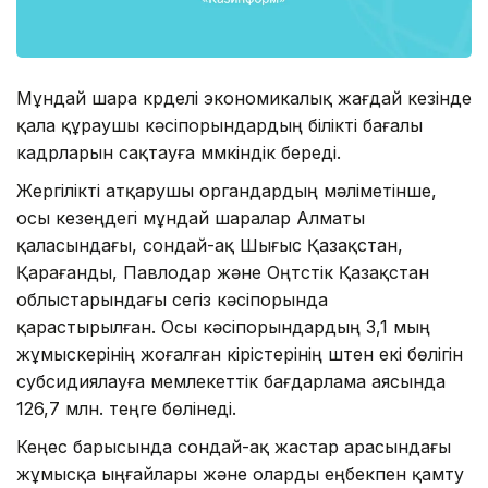
Мұндай шара күрделі экономикалық жағдай кезінде
қала құраушы кәсіпорындардың білікті бағалы
кадрларын сақтауға мүмкіндік береді.
Жергілікті атқарушы органдардың мәліметінше,
осы кезеңдегі мұндай шаралар Алматы
қаласындағы, сондай-ақ Шығыс Қазақстан,
Қарағанды, Павлодар және Оңтүстік Қазақстан
облыстарындағы сегіз кәсіпорында
қарастырылған. Осы кәсіпорындардың 3,1 мың
жұмыскерінің жоғалған кірістерінің үштен екі бөлігін
субсидиялауға мемлекеттік бағдарлама аясында
126,7 млн. теңге бөлінеді.
Кеңес барысында сондай-ақ жастар арасындағы
жұмысқа ыңғайлары және оларды еңбекпен қамту