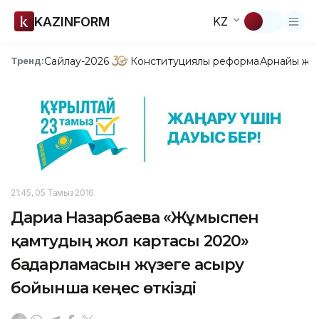
KAZINFORM
KZ
Сайлау-2026
Конституциялық реформа
Арнайы жо
Тренд:
21:45, 05 Тамыз 2016
Дариға Назарбаева «Жұмыспен
қамтудың жол картасы 2020»
бағдарламасын жүзеге асыру
бойынша кеңес өткізді