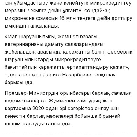
ісін ұйымдастыру және кеңейтуге микрокредиттеу
мерзімін 7 жылға дейін ұлғайту, сондай-ақ
микронесие сомасын 16 млн теңгеге дейін арттыру
мүмкіндігі талқыланды.
«Мал шаруашылығы, жемшөп базасы,
ветеринарияны дамыту салаларындағы
жобалардың арасында қаражатты бөліп, фермерлік
шаруашылықтарды микрокредиттеуге
бағыттайтын қаражатты әртараптандыру қажет»,
- деп атап өтті Дариға Назарбаева талқылау
барысында.
Премьер-Министрдің орынбасары барлық салалық
ведомстволарға Жұмыспен қамтудың жол
картасына 2020 одан әрі өзгерістер енгізу үшін
кеңестің барлық мәселелері бойынша бірыңғай
шешім жасауды тапсырды.