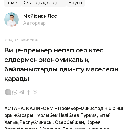
Үкімет
Отандық өндіріс
Зауыт
Мейірман Лес
Авторлар
21:18, 07 Тамыз 2026
Вице-премьер негізгі серіктес
елдермен экономикалық
байланыстарды дамыту мәселесін
қарады
АСТАНА. KAZINFORM – Премьер-министрдің бірінші
орынбасары Нұрлыбек Нәлібаев Түркия, Қытай
Халық Республикасы, Әзербайжан, Корея