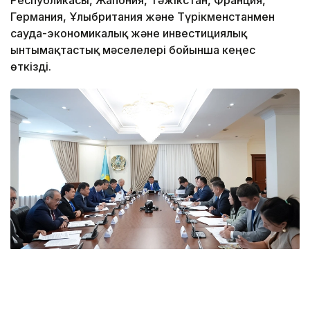
Республикасы, Жапония, Тәжікстан, Франция,
Германия, Ұлыбритания және Түрікменстанмен
сауда-экономикалық және инвестициялық
ынтымақтастық мәселелері бойынша кеңес
өткізді.
Фото: Үкімет
Отырыс барысында вице-премьер аталған