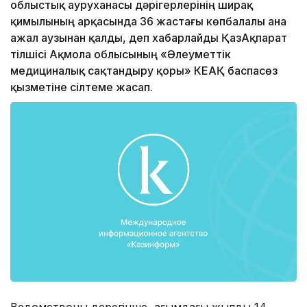
облыстық ауруханасы дәрігерлерінің ширақ
қимылының арқасында 36 жастағы көпбалалы ана
ажал аузынан қалды, деп хабарлайды ҚазАқпарат
тілшісі Ақмола облысының «Әлеуметтік
медициналық сақтандыру қоры» КЕАҚ баспасөз
қызметіне сілтеме жасап.
Ведомствоның дерегінше, ағымдағы жылдың 14