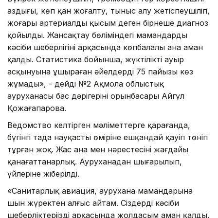
аздығы, көп қан жоғалту, тыныс алу жетіспеушілігі,
жоғары артериалды қысым деген бірнеше диагноз
қойылды. Жансақтау бөліміндегі мамандардың
кәсіби шеберлігінің арқасында көпбалалы ана аман
қалды. Статистика бойынша, жүктіліктің ауыр
асқынуына ұшыраған әйелдердің 75 пайызы көз
жұмады», - дейді №2 Ақмола облыстық
ауруханасы бас дәрігерінің орынбасары Айгүл
Қожағапарова.
Ведомство келтірген мәліметтерге қарағанда,
бүгінгі таңда науқастың өміріне ешқандай қауіп төніп
тұрған жоқ. Жас ана мен нәрестесінің жағдайы
қанағаттанарлық. Ауруханадан шығарылып,
үйлеріне жіберілді.
«Санитарлық авиация, аурухана мамандарына
шын жүректен алғыс айтам. Сіздердің кәсіби
шеберліктеріңіздің арқасында жолдасым аман қалды.