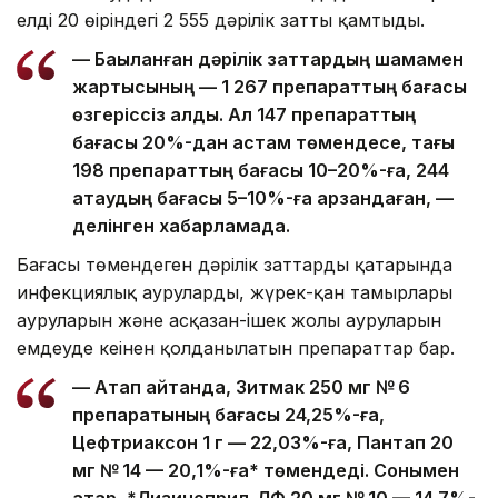
елдің 20 өңіріндегі 2 555 дәрілік затты қамтыды.
— Бақыланған дәрілік заттардың шамамен
жартысының — 1 267 препараттың бағасы
өзгеріссіз қалды. Ал 147 препараттың
бағасы 20%-дан астам төмендесе, тағы
198 препараттың бағасы 10–20%-ға, 244
атаудың бағасы 5–10%-ға арзандаған, —
делінген хабарламада.
Бағасы төмендеген дәрілік заттардың қатарында
инфекциялық ауруларды, жүрек-қан тамырлары
ауруларын және асқазан-ішек жолы ауруларын
емдеуде кеңінен қолданылатын препараттар бар.
— Атап айтқанда, Зитмак 250 мг № 6
препаратының бағасы 24,25%-ға,
Цефтриаксон 1 г — 22,03%-ға, Пантап 20
мг № 14 — 20,1%-ға* төмендеді. Сонымен
қатар, *Лизиноприл-ЛФ 20 мг № 10 — 14,7%-