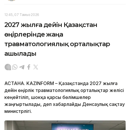
12:45, 07 Тамыз 2026
2027 жылға дейін Қазақстан
өңірлерінде жаңа
травматологиялық орталықтар
ашылады
АСТАНА. KAZINFORM – Қазақстанда 2027 жылға
дейін өңірлік травматологиялық орталықтар желісі
кеңейтіліп, шокқа қарсы бөлімшелер
жаңғыртылады, деп хабарлайды Денсаулық сақтау
министрлігі.