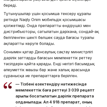
береді.
Тұтынушылар үшін қосымша тексеру құралы
ретінде Naqty Onim мобильдік қосымшасы
қолжетімді. Онда препараттың өндірушісі мен
дистрибьюторы, сатылатын дәріхана, сондай-ақ
белгіленген шекті бөлшек сауда бағасы туралы
ақпаратты көруге болады.
Сонымен қатар Денсаулық сақтау министрлігі
дәрілік заттардың бағасын мемлекеттік реттеу
тәсілдерін қайта қарады. Енді негізгі басымдық
әлеуметтік маңызы бар және халық арасында
сұранысқа ие препараттарға берілген.
— Тізбені өзектендіру нәтижесінде
мемлекеттік баға реттеуі 3 039 рецепт
арқылы босатылатын дәрілік препаратқа
қолданылады. Ал 4 918 препарат, оның