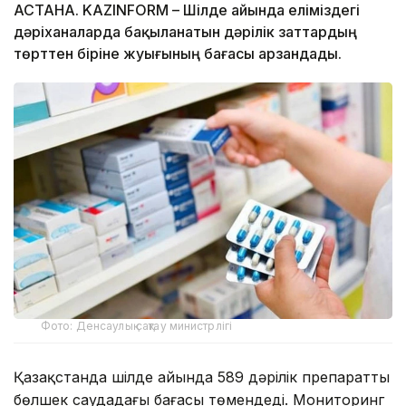
АСТАНА. KAZINFORM – Шілде айында еліміздегі
дәріханаларда бақыланатын дәрілік заттардың
төрттен біріне жуығының бағасы арзандады.
Фото: Денсаулық сақтау министрлігі
Қазақстанда шілде айында 589 дәрілік препараттың
бөлшек саудадағы бағасы төмендеді. Мониторинг