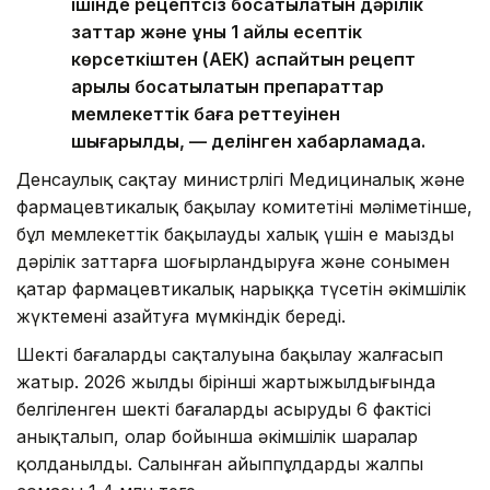
ішінде рецептсіз босатылатын дәрілік
заттар және құны 1 айлық есептік
көрсеткіштен (АЕК) аспайтын рецепт
арқылы босатылатын препараттар
мемлекеттік баға реттеуінен
шығарылды, — делінген хабарламада.
Денсаулық сақтау министрлігі Медициналық және
фармацевтикалық бақылау комитетінің мәліметінше,
бұл мемлекеттік бақылауды халық үшін ең маңызды
дәрілік заттарға шоғырландыруға және сонымен
қатар фармацевтикалық нарыққа түсетін әкімшілік
жүктемені азайтуға мүмкіндік береді.
Шекті бағалардың сақталуына бақылау жалғасып
жатыр. 2026 жылдың бірінші жартыжылдығында
белгіленген шекті бағаларды асырудың 6 фактісі
анықталып, олар бойынша әкімшілік шаралар
қолданылды. Салынған айыппұлдардың жалпы