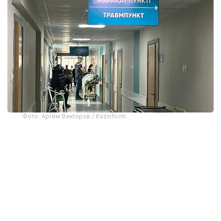
Фото: Артём Викторов / Kazinform
Бұл мәселе Денсаулық сақтау жөніндегі ұлттық
үйлестіру кеңесінің отырысында қаралды.
Бүгінде елімізде жарақат алған науқастарға
мамандандырылған көмекті 1 500-ден астам
травматолог көрсетеді. Сондай-ақ 81
травматологиялық пункт, 4 мыңнан астам