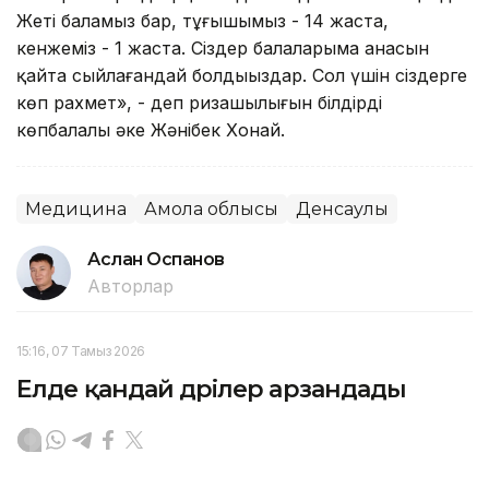
Жеті баламыз бар, тұңғышымыз - 14 жаста,
кенжеміз - 1 жаста. Сіздер балаларыма анасын
қайта сыйлағандай болдыңыздар. Сол үшін сіздерге
көп рахмет», - деп ризашылығын білдірді
көпбалалы әке Жәнібек Хонай.
Медицина
Ақмола облысы
Денсаулық
Аслан Оспанов
Авторлар
15:16, 07 Тамыз 2026
Елде қандай дәрілер арзандады