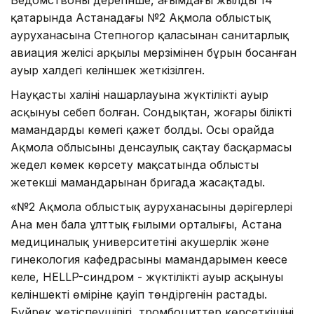
қаңтарында Астанадағы №2 Ақмола облыстық
ауруханасына Степногор қаласынан санитарлық
авиация желісі арқылы мерзімінен бұрын босанған
ауыр халдегі келіншек жеткізілген.
Науқастың халінің нашарлауына жүктіліктің ауыр
асқынуы себеп болған. Сондықтан, жоғары білікті
мамандардың көмегі қажет болды. Осы орайда
Ақмола облысының денсаулық сақтау басқармасы
жедел көмек көрсету мақсатында облыстың
жетекші мамандарынан бригада жасақтады.
«№2 Ақмола облыстық ауруханасының дәрігерлері
Ана мен бала ұлттық ғылыми орталығы, Астана
медициналық университетінің акушерлік және
гинекология кафедрасының мамандарымен кеңесе
келе, HELLP-синдром - жүктіліктің ауыр асқынуы
келіншектің өміріне қауіп төндіргенін растады.
Бүйрек жетіспеушілігі, тромбоциттер көрсеткішінің