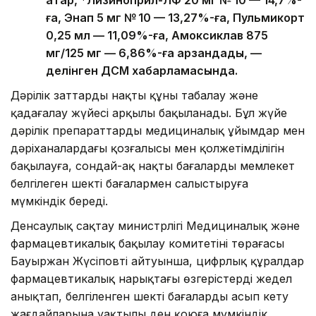
ға, Энап 5 мг № 10 — 13,27%-ға, Пульмикорт
0,25 мл — 11,09%-ға, Амоксиклав 875
мг/125 мг — 6,86%-ға арзандады, —
делінген ДСМ хабарламасында.
Дәрілік заттардың нақты құны таңбалау және
қадағалау жүйесі арқылы бақыланады. Бұл жүйе
дәрілік препараттардың медициналық ұйымдар мен
дәріханалардағы қозғалысы мен қолжетімділігін
бақылауға, сондай-ақ нақты бағаларды мемлекет
белгілеген шекті бағалармен салыстыруға
мүмкіндік береді.
Денсаулық сақтау министрлігі Медициналық және
фармацевтикалық бақылау комитетінің төрағасы
Бауыржан Жүсіповтің айтуынша, цифрлық құралдар
фармацевтикалық нарықтағы өзгерістерді жедел
анықтап, белгіленген шекті бағалардың асып кету
жағдайларына уақтылы ден қоюға мүмкіндік