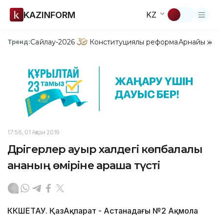
KAZINFORM
KZ
Сайлау-2026
Конституциялық реформа
Арнайы жо
Тренд:
17:56, 01 Ақпан 2019
Дәрігерлер ауыр халдегі көпбалалы
ананың өміріне араша түсті
КӨКШЕТАУ. ҚазАқпарат - Астанадағы №2 Ақмола