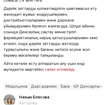
сомасы 1,4 млн теңге.
Дәрілік заттардың қолжетімділігін қамтамасыз ету
жөніндегі жұмыс өндірушілермен,
дистрибьюторлармен және дәріхана
ұйымдарымен бірлесіп жалғасуда. Шілде айының
соңында Денсаулық сақтау министрлігі
фармацевтикалық нарық қатысушыларымен кеңес
өткізіп, онда дәрілік заттарды жеткізудің
тұрақтылығы және бағаның негізсіз өсуіне жол
бермеу мәселелері талқыланды.
Айта кетелік есту аппаратын алу үшін енді
мүгедектік мәртебесі
талап етілмейді
.
Медицина
Дәрі-дәрмек
Баға
ҚР Денсаулық са
Назым Бөлесова
Авторлар