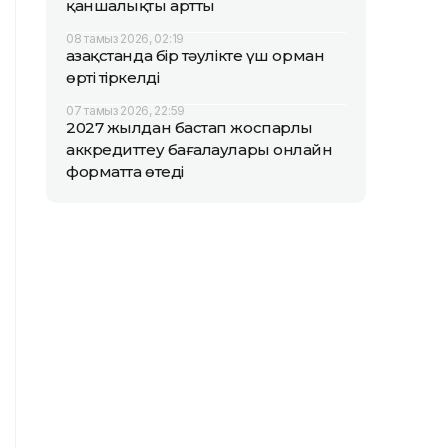
қаншалықты артты
08 тамыз 2026, 02:19
Қазақстанда бір тәулікте үш орман
өрті тіркелді
07 тамыз 2026, 22:59
2027 жылдан бастап жоспарлы
аккредиттеу бағалаулары онлайн
форматта өтеді