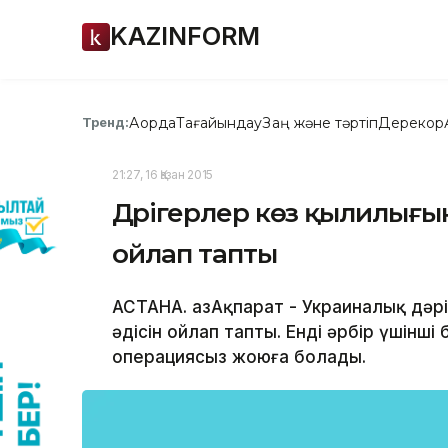
KAZINFORM
Ақорда
Тағайындау
Заң және тәртіп
Дерекқор
Тренд:
21:27, 16 Қазан 2015
Дәрігерлер көз қылилығын
ойлап тапты
АСТАНА. ҚазАқпарат - Украиналық дә
әдісін ойлап тапты. Енді әрбір үшінш
операциясыз жоюға болады.