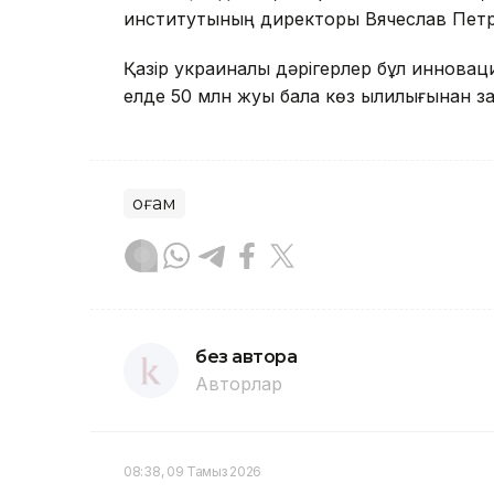
институтының директоры Вячеслав Петр
Қазір украиналық дәрігерлер бұл инновац
елде 50 млн жуық бала көз қылилығынан з
Қоғам
без автора
Авторлар
08:38, 09 Тамыз 2026