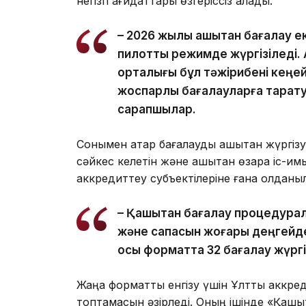
негізгі қағидаттары өзгеріссіз қалады.
– 2026 жылы қашықтан бағалау е
пилоттық режимде жүргізіледі.
орталығы бұл тәжірибені кеңей
жоспарлы бағалауларға таратуд
сарапшылар.
Сонымен қатар бағалауды қашықтан жүргізу
сәйкес келетін және қашықтан өзара іс-қим
аккредиттеу субъектілеріне ғана қолданы
– Қашықтан бағалау процедурала
және сапасын жоғары деңгейде 
осы форматта 32 бағалау жүргіз
Жаңа форматты енгізу үшін Ұлттық аккред
топтамасын әзірледі. Оның ішінде «Қашы