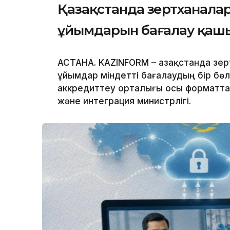
Қазақстанда зертханала
ұйымдарын бағалау қашы
АСТАНА. KAZINFORM – Қазақстанда зе
ұйымдар міндетті бағалаудың бір бөл
аккредиттеу орталығы осы форматта 
және интеграция министрлігі.