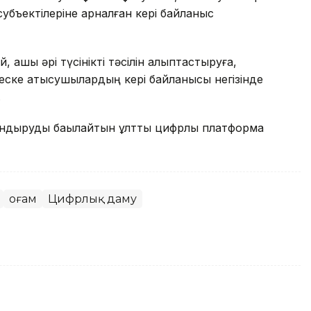
бъектілеріне арналған кері байланыс
, ашық әрі түсінікті тәсілін қалыптастыруға,
еске қатысушылардың кері байланысы негізінде
.
ландыруды бақылайтын ұлттық цифрлық платформа
Қоғам
Цифрлық даму