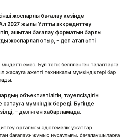
кінші жоспарлы бағалау кезінде
 Ал 2027 жылы Ұлттық аккредиттеу
тіп, қашықтан бағалау форматын барлық
ы жоспарлап отыр, – деп атап өтті
 міндетті емес. Бұл тетік белгіленген талаптарға
ыл жасауға қажетті техникалық мүмкіндіктері бар
лады.
рдың объективтілігін, тәуелсіздігін
сақтауға мүмкіндік береді. Бүгінде
ілді, – делінген хабарламада.
иттеу орталығы әдістемелік құжаттар
қтан бағалау» жұмыс нұсқаулығы, бағалаушыларға