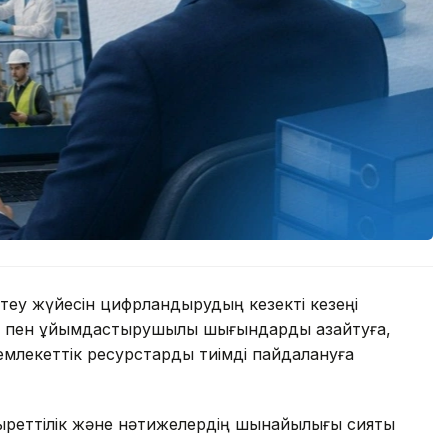
ттеу жүйесін цифрландырудың кезекті кезеңі
қыт пен ұйымдастырушылық шығындарды азайтуға,
емлекеттік ресурстарды тиімді пайдалануға
ұзыреттілік және нәтижелердің шынайылығы сияқты