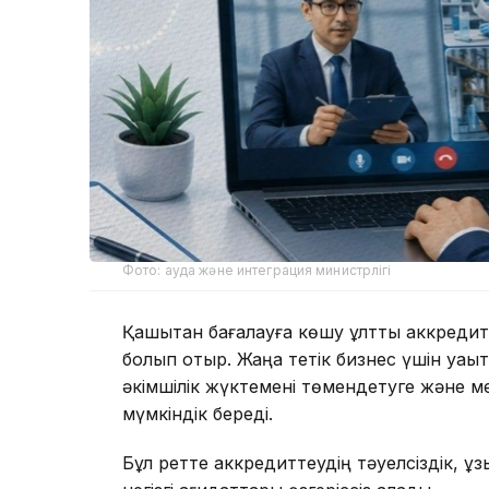
Фото: ауда және интеграция министрлігі
Қашықтан бағалауға көшу ұлттық аккреди
болып отыр. Жаңа тетік бизнес үшін уа
әкімшілік жүктемені төмендетуге және м
мүмкіндік береді.
Бұл ретте аккредиттеудің тәуелсіздік, қ