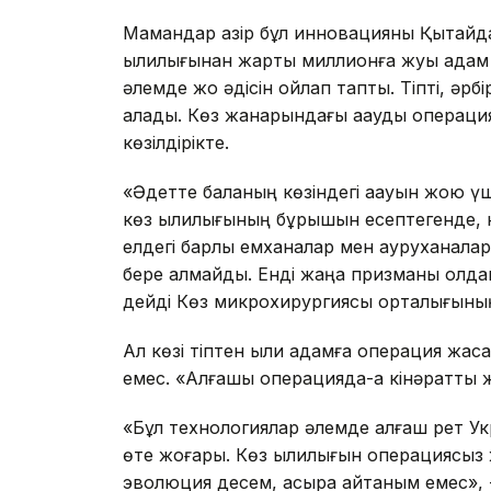
Мамандар қазір бұл инновацияны Қытайда
қылилығынан жарты миллионға жуық адам
әлемде жоқ әдісін ойлап тапты. Тіпті, әрб
алады. Көз жанарындағы ақауды операц
көзілдірікте.
«Әдетте баланың көзіндегі ақауын жою ү
көз қылилығының бұрышын есептегенде, кө
елдегі барлық емханалар мен ауруханала
бере алмайды. Енді жаңа призманы қолда
дейді Көз микрохирургиясы орталығыны
Ал көзі тіптен қыли адамға операция жас
емес. «Алғашқы операцияда-ақ кінәратты ж
«Бұл технологиялар әлемде алғаш рет Ук
өте жоғары. Көз қылилығын операциясыз
эволюция десем, асыра айтқаным емес», 