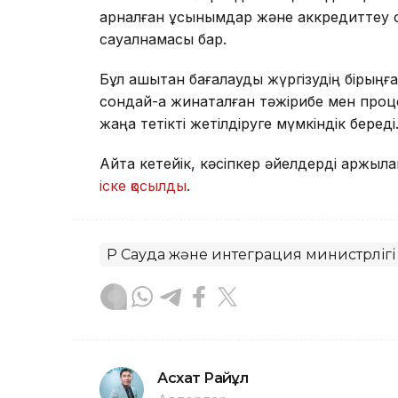
арналған ұсынымдар және аккредиттеу су
сауалнамасы бар.
Бұл қашықтан бағалауды жүргізудің бірыңғай
сондай-ақ жинақталған тәжірибе мен проц
жаңа тетікті жетілдіруге мүмкіндік береді
Айта кетейік, кәсіпкер әйелдерді қаржы
іске қосылды
.
ҚР Сауда және интеграция министрлігі
Асхат Райқұл