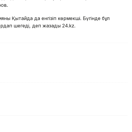
ов.
ияны Қытайда да енгізіп көрмекші. Бүгінде бұл
ардап шегеді, деп жазады 24.kz.