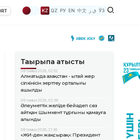
KZ
QZ
РУ
EN
中文
ق ز
ЎЗ
ORT
Тақырыпқа қатысты
09 тамыз 2026, 02:52
Алматыда Қазақстан - Қытай жер
сілкінісін зерттеу орталығы
ашылды
09 тамыз 2026, 02:36
Әлеуметтік желіде бейәдеп сөз
айтқан Шымкент тұрғыны қамауға
алынды
08 тамыз 2026, 21:36
«ЖИ-ден жақсырақ»: Президент