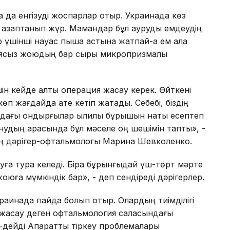
 да енгізуді жоспарлар отыр. Украинада көз
 азаптанып жүр. Мамандар бұл ауруды емдеудің
ір үшінші науқас пышақ астына жатпай-ақ ем ала
иясыз жоюдың бар сыры микропризмалық
шін кейде алты операция жасау керек. Өйткені
п жағдайда қате кетіп жатады. Себебі, біздің
рдағы қондырғылар қылилық бұрышын нақты есептеп
нудың арқасында бұл мәселе оң шешімін тапты», -
ң дәрігер-офтальмологы Марина Шевколенко.
ауға тура келеді. Бірақ бұрынғыдай үш-төрт мәрте
оюға мүмкіндік бар», - деп сендіреді дәрігерлер.
раинада пайда болып отыр. Олардың тиімділігі
 жасау деген офтальмология саласындағы
-дейді Ақпаратты тіркеу проблемалары