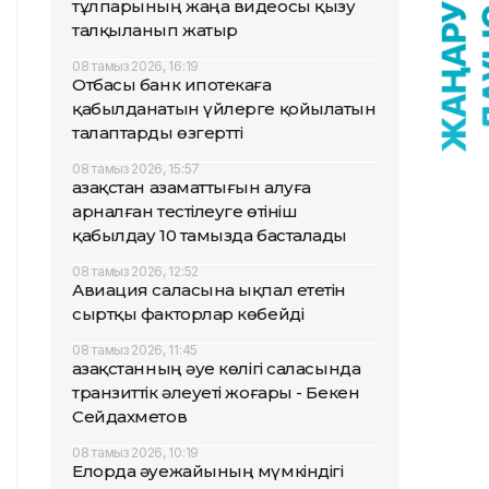
тұлпарының жаңа видеосы қызу
талқыланып жатыр
08 тамыз 2026, 16:19
Отбасы банк ипотекаға
қабылданатын үйлерге қойылатын
талаптарды өзгертті
08 тамыз 2026, 15:57
Қазақстан азаматтығын алуға
арналған тестілеуге өтініш
қабылдау 10 тамызда басталады
08 тамыз 2026, 12:52
Авиация саласына ықпал ететін
сыртқы факторлар көбейді
08 тамыз 2026, 11:45
Қазақстанның әуе көлігі саласында
транзиттік әлеуеті жоғары - Бекен
Сейдахметов
08 тамыз 2026, 10:19
Елорда әуежайының мүмкіндігі