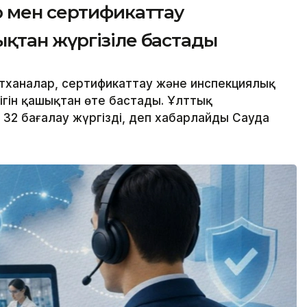
р мен сертификаттау
қтан жүргізіле бастады
ртханалар, сертификаттау және инспекциялық
ігін қашықтан өте бастады. Ұлттық
32 бағалау жүргізді, деп хабарлайды Сауда