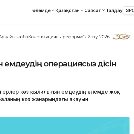
Әлемде
Қазақстан
Саясат
Талдау
SP
Арнайы жоба
Конституциялық реформа
Сайлау-2026
 емдеудің операциясыз әдісін
рігерлер көз қылилығын емдеудің әлемде жоқ
і баланың көз жанарындағы ақауын